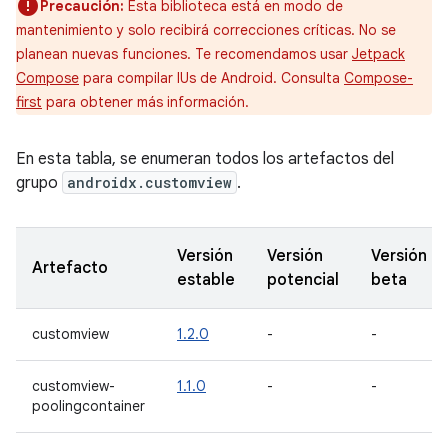
Precaución:
Esta biblioteca está en modo de
mantenimiento y solo recibirá correcciones críticas. No se
planean nuevas funciones. Te recomendamos usar
Jetpack
Compose
para compilar IUs de Android. Consulta
Compose-
first
para obtener más información.
En esta tabla, se enumeran todos los artefactos del
grupo
androidx.customview
.
Versión
Versión
Versión
Artefacto
estable
potencial
beta
customview
1.2.0
-
-
customview-
1.1.0
-
-
poolingcontainer