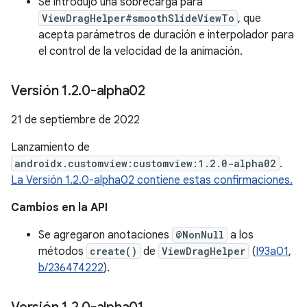
Se introdujo una sobrecarga para
ViewDragHelper#smoothSlideViewTo
, que
acepta parámetros de duración e interpolador para
el control de la velocidad de la animación.
Versión 1
.
2
.
0-alpha02
21 de septiembre de 2022
Lanzamiento de
androidx.customview:customview:1.2.0-alpha02
.
La Versión 1.2.0-alpha02 contiene estas confirmaciones.
Cambios en la API
Se agregaron anotaciones
@NonNull
a los
métodos
create()
de
ViewDragHelper
(
I93a01
,
b/236474222
).