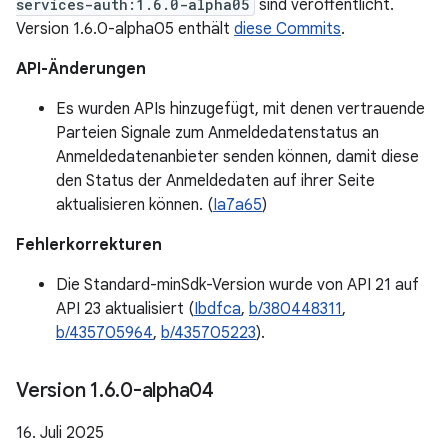
services-auth:1.6.0-alpha05
sind veröffentlicht.
Version 1.6.0-alpha05 enthält
diese Commits
.
API-Änderungen
Es wurden APIs hinzugefügt, mit denen vertrauende
Parteien Signale zum Anmeldedatenstatus an
Anmeldedatenanbieter senden können, damit diese
den Status der Anmeldedaten auf ihrer Seite
aktualisieren können. (
Ia7a65
)
Fehlerkorrekturen
Die Standard-minSdk-Version wurde von API 21 auf
API 23 aktualisiert (
Ibdfca
,
b/380448311
,
b/435705964
,
b/435705223
).
Version 1
.
6
.
0-alpha04
16. Juli 2025