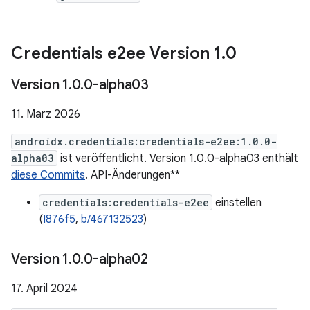
Credentials e2ee Version 1
.
0
Version 1
.
0
.
0-alpha03
11. März 2026
androidx.credentials:credentials-e2ee:1.0.0-
alpha03
ist veröffentlicht. Version 1.0.0-alpha03 enthält
diese Commits
. API-Änderungen**
credentials:credentials-e2ee
einstellen
(
I876f5
,
b/467132523
)
Version 1
.
0
.
0-alpha02
17. April 2024