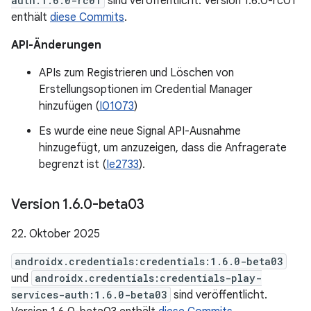
auth:1.6.0-rc01
sind veröffentlicht. Version 1.6.0-rc01
enthält
diese Commits
.
API-Änderungen
APIs zum Registrieren und Löschen von
Erstellungsoptionen im Credential Manager
hinzufügen (
I01073
)
Es wurde eine neue Signal API-Ausnahme
hinzugefügt, um anzuzeigen, dass die Anfragerate
begrenzt ist (
Ie2733
).
Version 1
.
6
.
0-beta03
22. Oktober 2025
androidx.credentials:credentials:1.6.0-beta03
und
androidx.credentials:credentials-play-
services-auth:1.6.0-beta03
sind veröffentlicht.