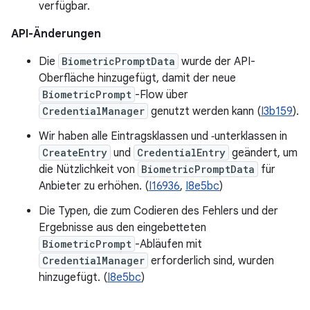
verfügbar.
API-Änderungen
Die
BiometricPromptData
wurde der API-
Oberfläche hinzugefügt, damit der neue
BiometricPrompt
-Flow über
CredentialManager
genutzt werden kann (
I3b159
).
Wir haben alle Eintragsklassen und ‑unterklassen in
CreateEntry
und
CredentialEntry
geändert, um
die Nützlichkeit von
BiometricPromptData
für
Anbieter zu erhöhen. (
I16936
,
I8e5bc
)
Die Typen, die zum Codieren des Fehlers und der
Ergebnisse aus den eingebetteten
BiometricPrompt
-Abläufen mit
CredentialManager
erforderlich sind, wurden
hinzugefügt. (
I8e5bc
)