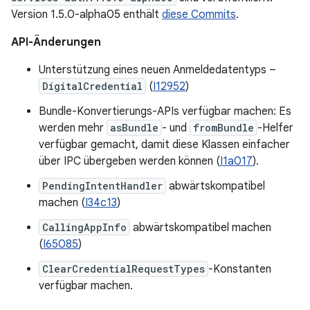
Version 1.5.0-alpha05 enthält
diese Commits
.
API-Änderungen
Unterstützung eines neuen Anmeldedatentyps –
DigitalCredential
(
I12952
)
Bundle-Konvertierungs-APIs verfügbar machen: Es
werden mehr
asBundle
- und
fromBundle
-Helfer
verfügbar gemacht, damit diese Klassen einfacher
über IPC übergeben werden können (
I1a017
).
PendingIntentHandler
abwärtskompatibel
machen (
I34c13
)
CallingAppInfo
abwärtskompatibel machen
(
I65085
)
ClearCredentialRequestTypes
-Konstanten
verfügbar machen.