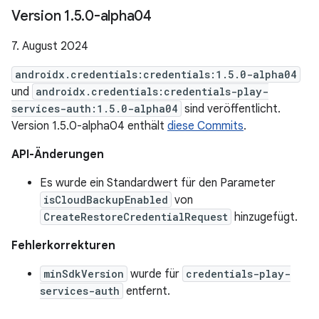
Version 1
.
5
.
0-alpha04
7. August 2024
androidx.credentials:credentials:1.5.0-alpha04
und
androidx.credentials:credentials-play-
services-auth:1.5.0-alpha04
sind veröffentlicht.
Version 1.5.0-alpha04 enthält
diese Commits
.
API-Änderungen
Es wurde ein Standardwert für den Parameter
isCloudBackupEnabled
von
CreateRestoreCredentialRequest
hinzugefügt.
Fehlerkorrekturen
minSdkVersion
wurde für
credentials-play-
services-auth
entfernt.