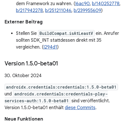
dem Framework zu wahren. (
I6ac90
,
b/140252778
,
b/217942278
,
b/251211046
,
b/239955609
)
Externer Beitrag
Stellen Sie
BuildCompat.isAtLeastV
ein. Anrufer
sollten SDK_INT stattdessen direkt mit 35
vergleichen. (
I294d1
)
Version 1
.
5
.
0-beta01
30. Oktober 2024
androidx.credentials:credentials:1.5.0-beta01
und
androidx.credentials:credentials-play-
services-auth:1.5.0-beta01
sind veröffentlicht.
Version 1.5.0-beta01 enthält
diese Commits
.
Neue Funktionen