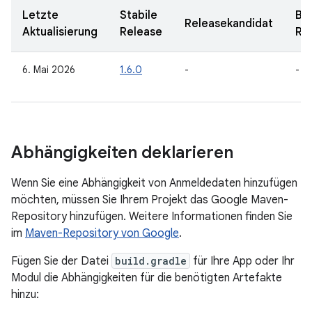
Letzte
Stabile
Be
Releasekandidat
Aktualisierung
Release
Re
6. Mai 2026
1.6.0
-
-
Abhängigkeiten deklarieren
Wenn Sie eine Abhängigkeit von Anmeldedaten hinzufügen
möchten, müssen Sie Ihrem Projekt das Google Maven-
Repository hinzufügen. Weitere Informationen finden Sie
im
Maven-Repository von Google
.
Fügen Sie der Datei
build.gradle
für Ihre App oder Ihr
Modul die Abhängigkeiten für die benötigten Artefakte
hinzu: