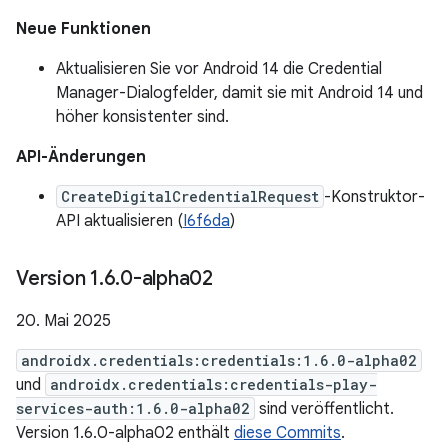
Neue Funktionen
Aktualisieren Sie vor Android 14 die Credential
Manager-Dialogfelder, damit sie mit Android 14 und
höher konsistenter sind.
API-Änderungen
CreateDigitalCredentialRequest
-Konstruktor-
API aktualisieren (
I6f6da
)
Version 1
.
6
.
0-alpha02
20. Mai 2025
androidx.credentials:credentials:1.6.0-alpha02
und
androidx.credentials:credentials-play-
services-auth:1.6.0-alpha02
sind veröffentlicht.
Version 1.6.0-alpha02 enthält
diese Commits
.