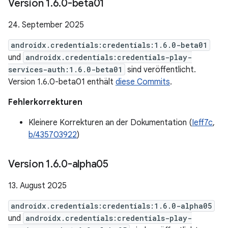
Version 1
.
6
.
0-beta01
24. September 2025
androidx.credentials:credentials:1.6.0-beta01
und
androidx.credentials:credentials-play-
services-auth:1.6.0-beta01
sind veröffentlicht.
Version 1.6.0-beta01 enthält
diese Commits
.
Fehlerkorrekturen
Kleinere Korrekturen an der Dokumentation (
Ieff7c
,
b/435703922
)
Version 1
.
6
.
0-alpha05
13. August 2025
androidx.credentials:credentials:1.6.0-alpha05
und
androidx.credentials:credentials-play-