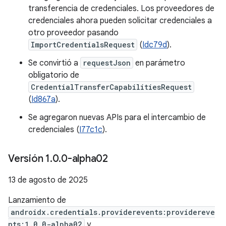
transferencia de credenciales. Los proveedores de
credenciales ahora pueden solicitar credenciales a
otro proveedor pasando
ImportCredentialsRequest
(
Idc79d
).
Se convirtió a
requestJson
en parámetro
obligatorio de
CredentialTransferCapabilitiesRequest
(
Id867a
).
Se agregaron nuevas APIs para el intercambio de
credenciales (
I77c1c
).
Versión 1
.
0
.
0-alpha02
13 de agosto de 2025
Lanzamiento de
androidx.credentials.providerevents:providereve
nts:1.0.0-alpha02
y