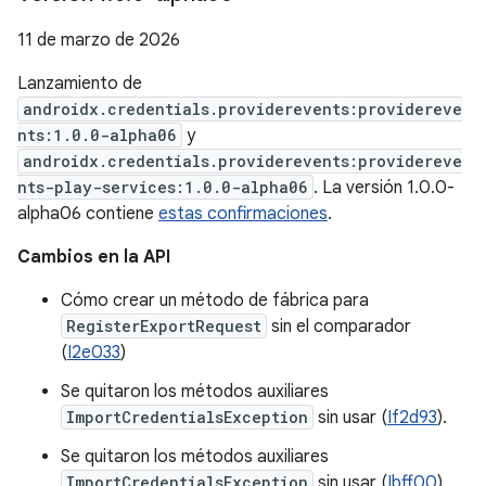
11 de marzo de 2026
Lanzamiento de
androidx.credentials.providerevents:providereve
nts:1.0.0-alpha06
y
androidx.credentials.providerevents:providereve
nts-play-services:1.0.0-alpha06
. La versión 1.0.0-
alpha06 contiene
estas confirmaciones
.
Cambios en la API
Cómo crear un método de fábrica para
RegisterExportRequest
sin el comparador
(
I2e033
)
Se quitaron los métodos auxiliares
ImportCredentialsException
sin usar (
If2d93
).
Se quitaron los métodos auxiliares
ImportCredentialsException
sin usar (
Ibff00
).