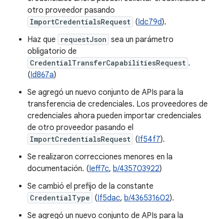
otro proveedor pasando
ImportCredentialsRequest
(
Idc79d
).
Haz que
requestJson
sea un parámetro
obligatorio de
CredentialTransferCapabilitiesRequest
.
(
Id867a
)
Se agregó un nuevo conjunto de APIs para la
transferencia de credenciales. Los proveedores de
credenciales ahora pueden importar credenciales
de otro proveedor pasando el
ImportCredentialsRequest
(
If54f7
).
Se realizaron correcciones menores en la
documentación. (
Ieff7c
,
b/435703922
)
Se cambió el prefijo de la constante
CredentialType
(
If5dac
,
b/436531602
).
Se agregó un nuevo conjunto de APIs para la