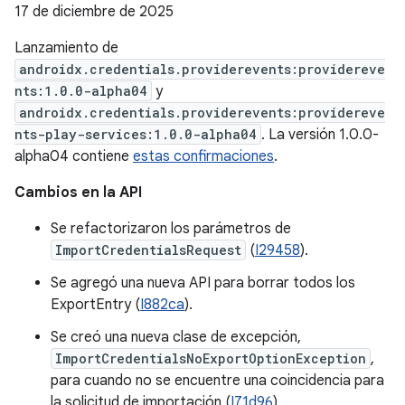
17 de diciembre de 2025
Lanzamiento de
androidx.credentials.providerevents:providereve
nts:1.0.0-alpha04
y
androidx.credentials.providerevents:providereve
nts-play-services:1.0.0-alpha04
. La versión 1.0.0-
alpha04 contiene
estas confirmaciones
.
Cambios en la API
Se refactorizaron los parámetros de
ImportCredentialsRequest
(
I29458
).
Se agregó una nueva API para borrar todos los
ExportEntry (
I882ca
).
Se creó una nueva clase de excepción,
ImportCredentialsNoExportOptionException
,
para cuando no se encuentre una coincidencia para
la solicitud de importación (
I71d96
).