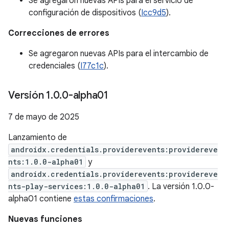
Se agregaron nuevas APIs para el servicio de
configuración de dispositivos (
Icc9d5
).
Correcciones de errores
Se agregaron nuevas APIs para el intercambio de
credenciales (
I77c1c
).
Versión 1
.
0
.
0-alpha01
7 de mayo de 2025
Lanzamiento de
androidx.credentials.providerevents:providereve
nts:1.0.0-alpha01
y
androidx.credentials.providerevents:providereve
nts-play-services:1.0.0-alpha01
. La versión 1.0.0-
alpha01 contiene
estas confirmaciones
.
Nuevas funciones