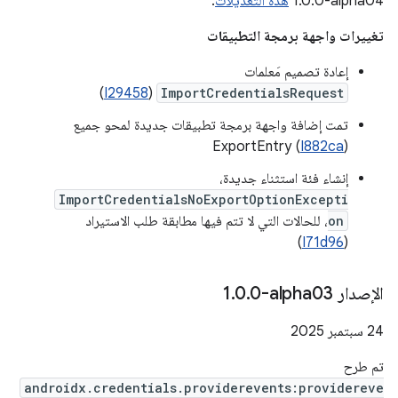
‎1.0.0-alpha04
هذه التعديلات
.
تغييرات واجهة برمجة التطبيقات
إعادة تصميم مَعلمات
)
I29458
(
ImportCredentialsRequest
تمت إضافة واجهة برمجة تطبيقات جديدة لمحو جميع
ExportEntry (
I882ca
)
إنشاء فئة استثناء جديدة،
ImportCredentialsNoExportOptionExcepti
on
، للحالات التي لا تتم فيها مطابقة طلب الاستيراد
)
I71d96
(
الإصدار ‎1
0-alpha03
.
0
.
‫24 سبتمبر 2025
تم طرح
androidx.credentials.providerevents:providereve