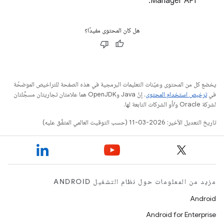
Manager API.
هل كان المحتوى مفيدًا؟
يخضع كل من المحتوى وعيّنات التعليمات البرمجية في هذه الصفحة للتراخيص الموضحّة
في
ترخيص استخدام المحتوى
. إنّ Java وOpenJDK هما علامتان تجاريتان مسجَّلتان
لشركة Oracle و/أو الشركات التابعة لها.
تاريخ التعديل الأخير: 2026-03-11 (حسب التوقيت العالمي المتفَّق عليه)
مزيد من المعلومات حول نظام التشغيل ANDROID
Android
Android for Enterprise