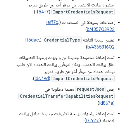
استيراد بيانات الاعتماد من موفّر آخر عن طريق تمرير
).
If54f7
(
ImportCredentialsRequest
إصلاحات بسيطة في المستندات (
،
Ieff7c
)
b/435703922
تغيير البادئة الثابتة
CredentialType
(
،
If5dac
)
b/436531602
تمت إضافة مجموعة جديدة من واجهات برمجة التطبيقات
لنقل بيانات الاعتماد. يمكن لموفّري بيانات الاعتماد الآن طلب
بيانات اعتماد من موفّر آخر عن طريق تمرير
).
Idc79d
(
ImportCredentialsRequest
جعل
requestJson
معلمة مطلوبة في
CredentialTransferCapabilitiesRequest
)
Id867a
(
تمت إضافة واجهات برمجة تطبيقات جديدة لتبادل بيانات
الاعتماد (
I77c1c
)