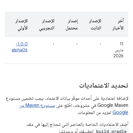
آخر
الإصدار
إصدار
الإصدار
الإصدار
الأخبار
الثابت
محتمل
التجريبي
الأولي
1.0.0-
-
-
-
‫11
مارس
alpha06
2026
تحديد الاعتماديات
لإضافة اعتمادية على أحداث موفّر بيانات الاعتماد، يجب تضمين مستودع
Google Maven في مشروعك. اطّلِع على
مستودع Maven من
Google
لمزيد من المعلومات.
أضِف الاعتماديات الخاصة بالعناصر التي تحتاج إليها في ملف
build.gradle
لتطبيقك أو وحدتك: