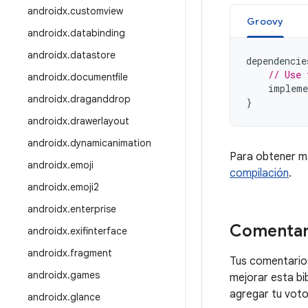
androidx
.
customview
Groovy
androidx
.
databinding
androidx
.
datastore
dependencie
// Use 
androidx
.
documentfile
impleme
androidx
.
draganddrop
}
androidx
.
drawerlayout
androidx
.
dynamicanimation
Para obtener m
androidx
.
emoji
compilación
.
androidx
.
emoji2
androidx
.
enterprise
Comentar
androidx
.
exifinterface
androidx
.
fragment
Tus comentarios
androidx
.
games
mejorar esta bi
agregar tu voto 
androidx
.
glance