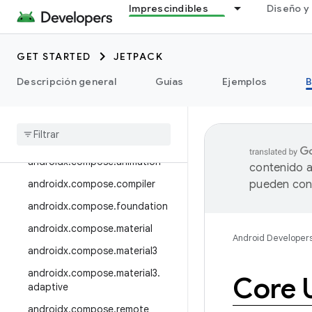
androidx.camera.media3
Imprescindibles
Diseño y 
androidx.camera.viewfinder
androidx.car
GET STARTED
JETPACK
androidx.car.app
Descripción general
Guías
Ejemplos
B
androidx.cardview
androidx
.
collection
androidx
.
compose
androidx
.
compose
.
animation
contenido a
androidx
.
compose
.
compiler
pueden cont
androidx
.
compose
.
foundation
androidx
.
compose
.
material
Android Developer
androidx
.
compose
.
material3
androidx
.
compose
.
material3
.
Core 
adaptive
androidx
.
compose
.
remote