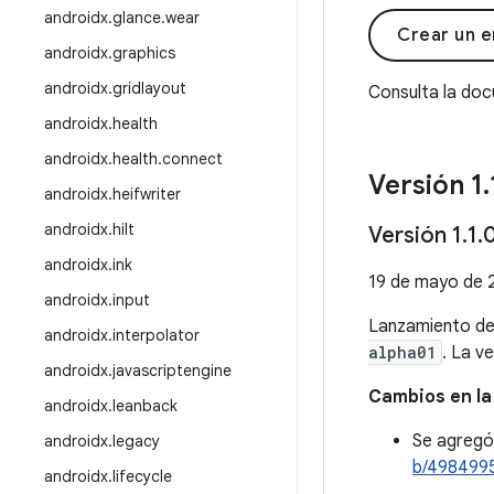
androidx
.
glance
.
wear
Crear un e
androidx
.
graphics
androidx
.
gridlayout
Consulta la do
androidx
.
health
androidx
.
health
.
connect
Versión 1
.
androidx
.
heifwriter
androidx
.
hilt
Versión 1
.
1
.
androidx
.
ink
19 de mayo de 
androidx
.
input
Lanzamiento d
androidx
.
interpolator
alpha01
. La v
androidx
.
javascriptengine
Cambios en la
androidx
.
leanback
Se agregó
androidx
.
legacy
b/498499
androidx
.
lifecycle