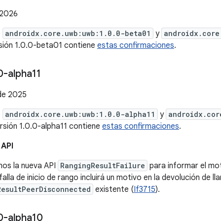
 2026
e
androidx.core.uwb:uwb:1.0.0-beta01
y
androidx.core
rsión 1.0.0-beta01 contiene
estas confirmaciones
.
0-alpha11
 de 2025
e
androidx.core.uwb:uwb:1.0.0-alpha11
y
androidx.cor
ersión 1.0.0-alpha11 contiene
estas confirmaciones
.
 API
os la nueva API
RangingResultFailure
para informar el moti
falla de inicio de rango incluirá un motivo en la devolución de l
ResultPeerDisconnected
existente (
If3715
).
0-alpha10