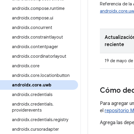
Referencia de la 
androidx
.
compose
.
runtime
androidx.core.u
androidx
.
compose
.
ui
androidx
.
concurrent
androidx
.
constraintlayout
Actualizació
reciente
androidx
.
contentpager
androidx
.
coordinatorlayout
19 de mayo de
androidx
.
core
androidx
.
core
.
locationbutton
androidx
.
core
.
uwb
Cómo dec
androidx
.
credentials
Para agregar un
androidx
.
credentials
.
providerevents
el
repositorio 
androidx
.
credentials
.
registry
Agrega las depe
androidx
.
cursoradapter