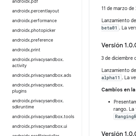
androidx
.
pdf
11 de marzo de
androidx
.
percentlayout
Lanzamiento d
androidx
.
performance
beta01
. La ve
androidx
.
photopicker
androidx
.
preference
Versión 1
.
0
.
androidx
.
print
3 de diciembre
androidx
.
privacysandbox
.
activity
Lanzamiento d
androidx
.
privacysandbox
.
ads
alpha11
. La v
androidx
.
privacysandbox
.
Cambios en la
plugins
androidx
.
privacysandbox
.
Presentam
sdkruntime
rango. La 
Ranging
androidx
.
privacysandbox
.
tools
androidx
.
privacysandbox
.
ui
Versión 1
.
0
.