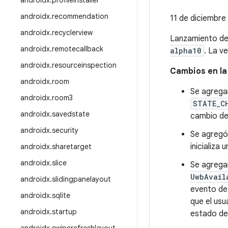
androidx
.
profileinstaller
androidx
.
recommendation
11 de diciembr
androidx
.
recyclerview
Lanzamiento d
androidx
.
remotecallback
alpha10
. La v
androidx
.
resourceinspection
Cambios en la
androidx
.
room
Se agrega
androidx
.
room3
STATE_C
androidx
.
savedstate
cambio de
androidx
.
security
Se agregó
inicializa 
androidx
.
sharetarget
androidx
.
slice
Se agrega
UwbAvail
androidx
.
slidingpanelayout
evento de
androidx
.
sqlite
que el usu
androidx
.
startup
estado de