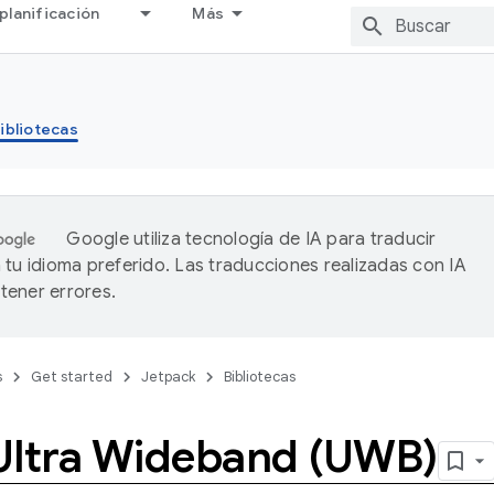
planificación
Más
ibliotecas
Google utiliza tecnología de IA para traducir
 tu idioma preferido. Las traducciones realizadas con IA
ener errores.
s
Get started
Jetpack
Bibliotecas
Ultra Wideband (UWB)