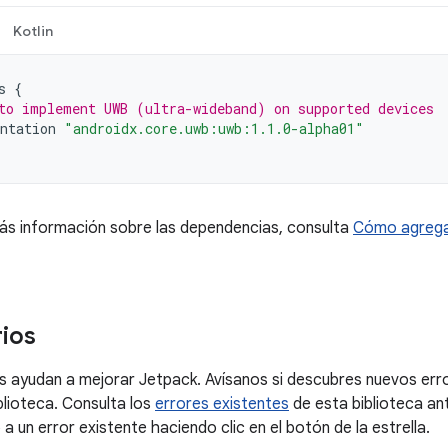
Kotlin
s
{
to implement UWB (ultra-wideband) on supported devices
ntation
"androidx.core.uwb:uwb:1.1.0-alpha01"
ás información sobre las dependencias, consulta
Cómo agrega
ios
 ayudan a mejorar Jetpack. Avísanos si descubres nuevos erro
blioteca. Consulta los
errores existentes
de esta biblioteca an
a un error existente haciendo clic en el botón de la estrella.