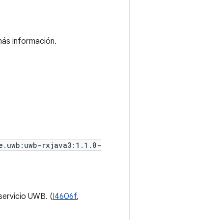
ás información.
e.uwb:uwb-rxjava3:1.1.0-
servicio UWB. (
I4606f
,