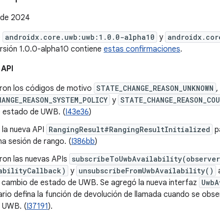
e de 2024
e
androidx.core.uwb:uwb:1.0.0-alpha10
y
androidx.cor
ersión 1.0.0-alpha10 contiene
estas confirmaciones
.
 API
ron los códigos de motivo
STATE_CHANGE_REASON_UNKNOWN
,
HANGE_REASON_SYSTEM_POLICY
y
STATE_CHANGE_REASON_COU
 estado de UWB. (
I43e36
)
 la nueva API
RangingResult#RangingResultInitialized
p
una sesión de rango. (
I386bb
)
ron las nuevas APIs
subscribeToUwbAvailability(observer
abilityCallback)
y
unsubscribeFromUwbAvailability()
a
 cambio de estado de UWB. Se agregó la nueva interfaz
UwbA
ario defina la función de devolución de llamada cuando se obs
 UWB. (
I37191
).