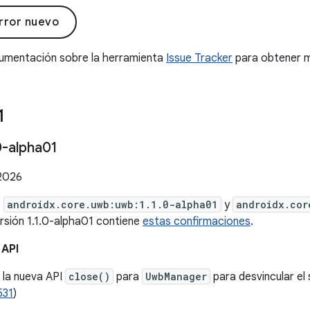
rror nuevo
cumentación sobre la herramienta
Issue Tracker
para obtener m
1
0-alpha01
2026
e
androidx.core.uwb:uwb:1.1.0-alpha01
y
androidx.cor
ersión 1.1.0-alpha01 contiene
estas confirmaciones
.
 API
 la nueva API
close()
para
UwbManager
para desvincular el 
531
)