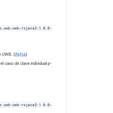
e.uwb:uwb-rxjava3:1.0.0-
de UWB. (
If6fc6
)
el caso de clave individual p-
e.uwb:uwb-rxjava3:1.0.0-