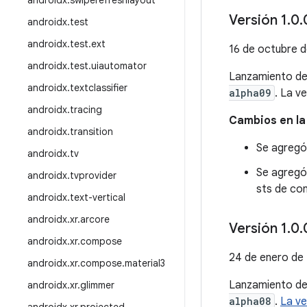
androidx
.
swiperefreshlayout
Versión 1
.
0
.
androidx
.
test
androidx
.
test
.
ext
16 de octubre 
androidx
.
test
.
uiautomator
Lanzamiento d
androidx
.
textclassifier
alpha09
. La v
androidx
.
tracing
Cambios en la
androidx
.
transition
Se agregó
androidx
.
tv
Se agregó
androidx
.
tvprovider
sts de con
androidx
.
text-vertical
androidx
.
xr
.
arcore
Versión 1
.
0
.
androidx
.
xr
.
compose
24 de enero de
androidx
.
xr
.
compose
.
material3
Lanzamiento d
androidx
.
xr
.
glimmer
alpha08
.
La ve