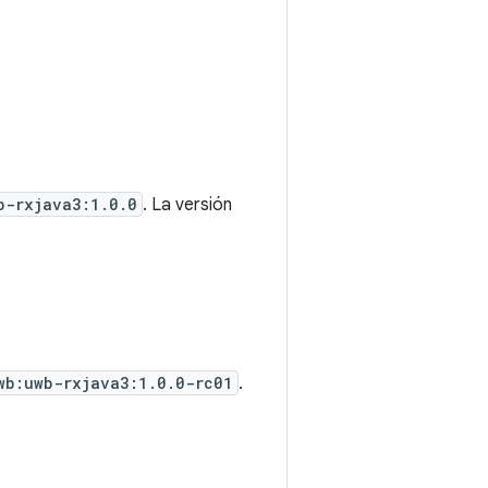
b-rxjava3:1.0.0
. La versión
wb:uwb-rxjava3:1.0.0-rc01
.