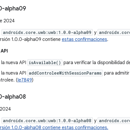
0-alpha09
de 2024
e
androidx.core.uwb:uwb:1.0.0-alpha09
y
androidx.cor
ersión 1.0.0-alpha09 contiene
estas confirmaciones
.
 API
 la nueva API
isAvailable()
para verificar la disponibilidad 
 la nueva API
addControleeWithSessionParams
para admitir 
trolee. (
Ie7849
)
0-alpha08
 2024
e
androidx.core.uwb:uwb:1.0.0-alpha08
y
androidx.cor
rsión 1.0.0-alpha08 contiene estas confirmaciones.