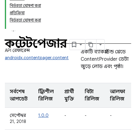
নির্ভরতা ঘোষণা করা
প্রতিক্রিয়া
নির্ভরতা ঘোষণা করা
কন্টেন্টপেজার
API রেফারেন্স
একটি ব্যাকগ্রাউন্ড থ্রেডে
androidx.contentpager.content
ContentProvider ডেটা
জুড়ে লোড এবং পৃষ্ঠা।
সর্বশেষ
স্থিতিশীল
প্রার্থী
বিটা
আলফা
আপডেট
রিলিজ
মুক্তি
রিলিজ
রিলিজ
সেপ্টেম্বর
1.0.0
-
-
-
21, 2018