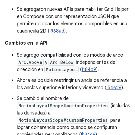
Se agregaron nuevas APIs para habilitar Grid Helper
en Compose con una representación JSON que
permite colocar los elementos componibles en una
cuadrícula 2D (
I968ad
).
Cambios en la API
Se agregó compatibilidad con los modos de arco
Arc.Above
y
Arc.Below
independientes de
dirección en
MotionLayout
(
I184a9
).
Ahora es posible restringir un ancla de referencia a
las anclas superior e inferior y viceversa (
I54628
).
Se cambió el nombre de
MotionLayoutScope#motionProperties
(incluidas
las derivadas) a
MotionLayoutScope#customProperties
para
lograr coherencia como cuando se configuran
propiedades personalizadas (
Ib34c9
).