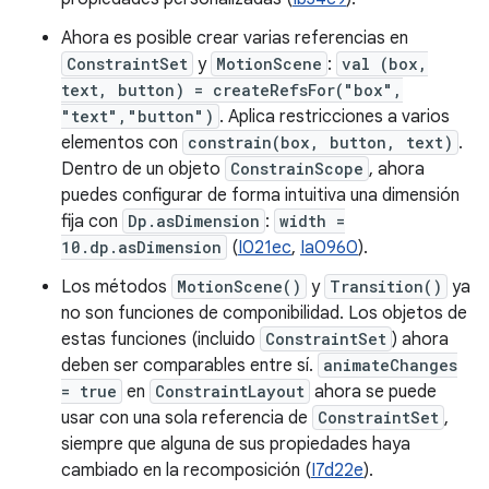
Ahora es posible crear varias referencias en
ConstraintSet
y
MotionScene
:
val (box,
text, button) = createRefsFor("box",
"text","button")
. Aplica restricciones a varios
elementos con
constrain(box, button, text)
.
Dentro de un objeto
ConstrainScope
, ahora
puedes configurar de forma intuitiva una dimensión
fija con
Dp.asDimension
:
width =
10.dp.asDimension
(
I021ec
,
Ia0960
).
Los métodos
MotionScene()
y
Transition()
ya
no son funciones de componibilidad. Los objetos de
estas funciones (incluido
ConstraintSet
) ahora
deben ser comparables entre sí.
animateChanges
= true
en
ConstraintLayout
ahora se puede
usar con una sola referencia de
ConstraintSet
,
siempre que alguna de sus propiedades haya
cambiado en la recomposición (
I7d22e
).