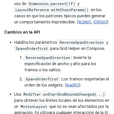
uso de
Dimension.percent(1f)
y
LayoutReference.withChainParams()
en los
casos en que los patrones típicos pueden generar
un comportamiento impredecible. (
I62eb0
,
I03060
)
Cambios en la API
Habilita los parámetros
ReverseSpanDirection
y
SpansOrderFirst
para Grid Helper en Compose.
ReverseSpanDirection
: Invierte la
especificación de ancho y alto para los
tramos o los saltos.
SpansOrderFirst
: Los tramos respetarían el
orden de los widgets. (
I6ad50
)
Usa
Modifier.onStartEndBoundsChanged(...)
para obtener los límites locales de los elementos en
un
MotionLayout
que no se vean afectados por la
animación. Es útil para cualquier interacción de la IU