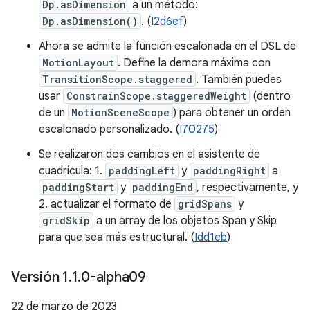
Dp.asDimension
a un método:
Dp.asDimension()
. (
I2d6ef
)
Ahora se admite la función escalonada en el DSL de
MotionLayout
. Define la demora máxima con
TransitionScope.staggered
. También puedes
usar
ConstrainScope.staggeredWeight
(dentro
de un
MotionSceneScope
) para obtener un orden
escalonado personalizado. (
I70275
)
Se realizaron dos cambios en el asistente de
cuadrícula: 1.
paddingLeft
y
paddingRight
a
paddingStart
y
paddingEnd
, respectivamente, y
2. actualizar el formato de
gridSpans
y
gridSkip
a un array de los objetos Span y Skip
para que sea más estructural. (
Idd1eb
)
Versión 1
.
1
.
0-alpha09
22 de marzo de 2023