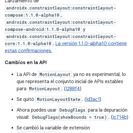
Lanzamiento de
androidx.constraintlayout:constraintlayout-
compose:1.1.0-alpha10
,
androidx.constraintlayout:constraintlayout-
compose-android:1.1.0-alpha10
y
androidx.constraintlayout:constraintlayout-
core:1.1.0-alpha10
.
La versión 1.1.0-alpha10 contiene
estas confirmaciones.
Cambios en la API
La API de
MotionLayout
ya no es experimental, lo
que representa el conjunto inicial de APIs estables
para
MotionLayout
. (
I288f4
)
Se quitó
MotionLayoutState
. (
Id3ac1
)
Ahora puedes usar
DebugFlags
para la depuración
visual:
DebugFlags(showBounds = true)
. (
Ic714b
)
Se cambió la variable de extensión