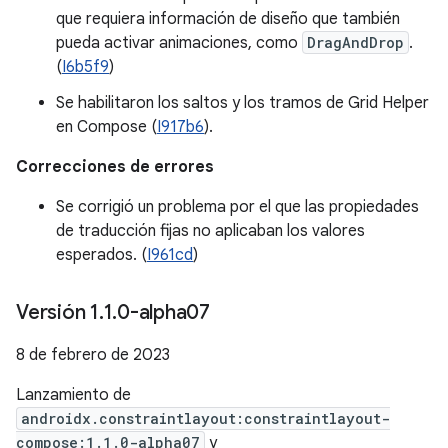
que requiera información de diseño que también
pueda activar animaciones, como
DragAndDrop
.
(
I6b5f9
)
Se habilitaron los saltos y los tramos de Grid Helper
en Compose (
I917b6
).
Correcciones de errores
Se corrigió un problema por el que las propiedades
de traducción fijas no aplicaban los valores
esperados. (
I961cd
)
Versión 1
.
1
.
0-alpha07
8 de febrero de 2023
Lanzamiento de
androidx.constraintlayout:constraintlayout-
compose:1.1.0-alpha07
y