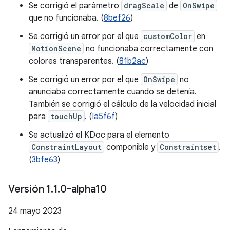
Se corrigió el parámetro
dragScale
de
OnSwipe
que no funcionaba. (
8bef26
)
Se corrigió un error por el que
customColor
en
MotionScene
no funcionaba correctamente con
colores transparentes. (
81b2ac
)
Se corrigió un error por el que
OnSwipe
no
anunciaba correctamente cuando se detenía.
También se corrigió el cálculo de la velocidad inicial
para
touchUp
. (
Ia5f6f
)
Se actualizó el KDoc para el elemento
ConstraintLayout
componible y
Constraintset
.
(
3bfe63
)
Versión 1
.
1
.
0-alpha10
24 mayo 2023