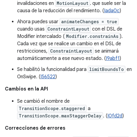
invalidaciones en
MotionLayout
. que suele ser la
causa de la reducción del rendimiento. (
Iada0c
)
Ahora puedes usar
animateChanges = true
cuando usas
ConstraintLayout
con el DSL de
Modifier intercalado (
Modifier.constrainAs
).
Cada vez que se realice un cambio en el DSL de
restricciones,
ConstraintLayout
se animará
automáticamente a ese nuevo estado. (
I9abf1
)
Se habilitó la funcionalidad para
limitBoundsTo
en
OnSwipe. (
I56522
)
Cambios en la API
Se cambió el nombre de
TransitionScope.staggered
a
TransitionScope.maxStaggerDelay
. (
I0fd2d
)
Correcciones de errores