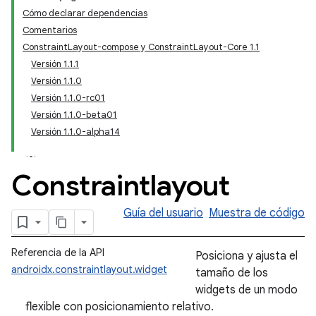
Cómo declarar dependencias
Comentarios
ConstraintLayout-compose y ConstraintLayout-Core 1.1
Versión 1.1.1
Versión 1.1.0
Versión 1.1.0-rc01
Versión 1.1.0-beta01
Versión 1.1.0-alpha14
Constraintlayout
Guía del usuario
Muestra de código
Referencia de la API
Posiciona y ajusta el
androidx.constraintlayout.widget
tamaño de los
widgets de un modo
flexible con posicionamiento relativo.