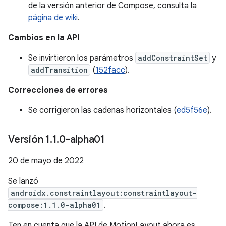
de la versión anterior de Compose, consulta la
página de wiki
.
Cambios en la API
Se invirtieron los parámetros
addConstraintSet
y
addTransition
(
152facc
).
Correcciones de errores
Se corrigieron las cadenas horizontales (
ed5f56e
).
Versión 1
.
1
.
0-alpha01
20 de mayo de 2022
Se lanzó
androidx.constraintlayout:constraintlayout-
compose:1.1.0-alpha01
.
Ten en cuenta que la API de MotionLayout ahora es