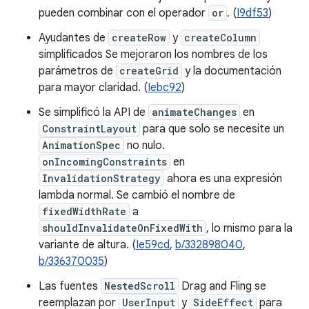
pueden combinar con el operador
or
. (
I9df53
)
Ayudantes de
createRow
y
createColumn
simplificados Se mejoraron los nombres de los
parámetros de
createGrid
y la documentación
para mayor claridad. (
Iebc92
)
Se simplificó la API de
animateChanges
en
ConstraintLayout
para que solo se necesite un
AnimationSpec
no nulo.
onIncomingConstraints
en
InvalidationStrategy
ahora es una expresión
lambda normal. Se cambió el nombre de
fixedWidthRate
a
shouldInvalidateOnFixedWith
, lo mismo para la
variante de altura. (
Ie59cd
,
b/332898040
,
b/336370035
)
Las fuentes
NestedScroll
Drag and Fling se
reemplazan por
UserInput
y
SideEffect
para