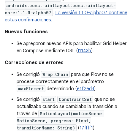
androidx.constraintlayout:constraintlayout-
core:1.1.0-alpha07
.
La versión 1.1.0-alpha07 contiene
estas confirmaciones.
Nuevas funciones
Se agregaron nuevas APIs para habilitar Grid Helper
en Compose mediante DSL (
I1143b
).
Correcciones de errores
Se corrigió
Wrap.Chain
para que Flow no se
procese correctamente en el parámetro
maxElement
determinado (
e1f2ed3
).
Se corrigió
start
ConstraintSet
que no se
actualizaba cuando se cambiaba la transición a
través de
MotionLayout(motionScene:
MotionScene, progress: Float,
transitionName: String)
(
17ffff1
).