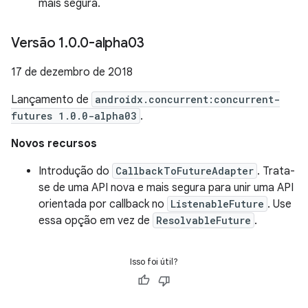
mais segura.
Versão 1
.
0
.
0-alpha03
17 de dezembro de 2018
Lançamento de
androidx.concurrent:concurrent-
futures 1.0.0-alpha03
.
Novos recursos
Introdução do
CallbackToFutureAdapter
. Trata-
se de uma API nova e mais segura para unir uma API
orientada por callback no
ListenableFuture
. Use
essa opção em vez de
ResolvableFuture
.
Isso foi útil?