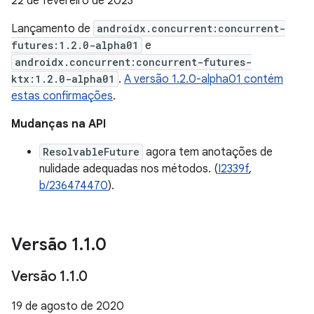
22 de fevereiro de 2023
Lançamento de
androidx.concurrent:concurrent-
futures:1.2.0-alpha01
e
androidx.concurrent:concurrent-futures-
ktx:1.2.0-alpha01
.
A versão 1.2.0-alpha01 contém
estas confirmações
.
Mudanças na API
ResolvableFuture
agora tem anotações de
nulidade adequadas nos métodos. (
I2339f
,
b/236474470
).
Versão 1
.
1
.
0
Versão 1
.
1
.
0
19 de agosto de 2020