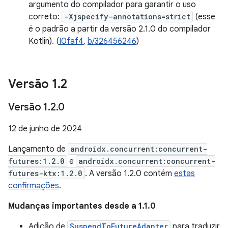
argumento do compilador para garantir o uso
correto:
-Xjspecify-annotations=strict
(esse
é o padrão a partir da versão 2.1.0 do compilador
Kotlin). (
I0faf4
,
b/326456246
)
Versão 1
.
2
Versão 1
.
2
.
0
12 de junho de 2024
Lançamento de
androidx.concurrent:concurrent-
futures:1.2.0
e
androidx.concurrent:concurrent-
futures-ktx:1.2.0
. A versão 1.2.0 contém
estas
confirmações
.
Mudanças importantes desde a 1.1.0
Adição de
SuspendToFutureAdapter
para traduzir