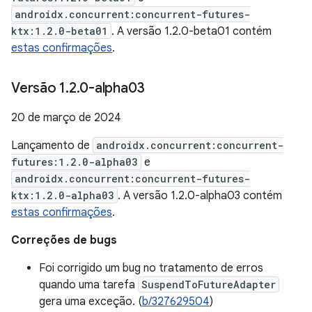
androidx.concurrent:concurrent-futures-
ktx:1.2.0-beta01
. A versão 1.2.0-beta01 contém
estas confirmações
.
Versão 1
.
2
.
0-alpha03
20 de março de 2024
Lançamento de
androidx.concurrent:concurrent-
futures:1.2.0-alpha03
e
androidx.concurrent:concurrent-futures-
ktx:1.2.0-alpha03
. A versão 1.2.0-alpha03 contém
estas confirmações
.
Correções de bugs
Foi corrigido um bug no tratamento de erros
quando uma tarefa
SuspendToFutureAdapter
gera uma exceção. (
b/327629504
)