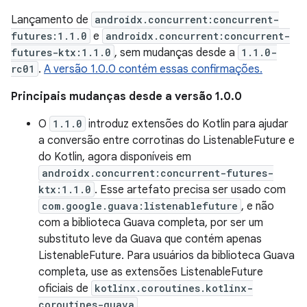
Lançamento de
androidx.concurrent:concurrent-
futures:1.1.0
e
androidx.concurrent:concurrent-
futures-ktx:1.1.0
, sem mudanças desde a
1.1.0-
rc01
.
A versão 1.0.0 contém essas confirmações.
Principais mudanças desde a versão 1.0.0
O
1.1.0
introduz extensões do Kotlin para ajudar
a conversão entre corrotinas do ListenableFuture e
do Kotlin, agora disponíveis em
androidx.concurrent:concurrent-futures-
ktx:1.1.0
. Esse artefato precisa ser usado com
com.google.guava:listenablefuture
, e não
com a biblioteca Guava completa, por ser um
substituto leve da Guava que contém apenas
ListenableFuture. Para usuários da biblioteca Guava
completa, use as extensões ListenableFuture
oficiais de
kotlinx.coroutines.kotlinx-
coroutines-guava
.