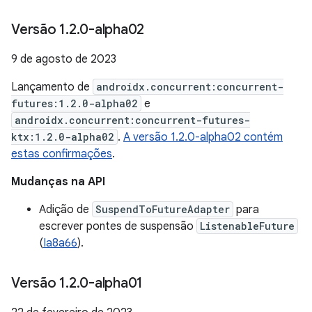
Versão 1
.
2
.
0-alpha02
9 de agosto de 2023
Lançamento de
androidx.concurrent:concurrent-
futures:1.2.0-alpha02
e
androidx.concurrent:concurrent-futures-
ktx:1.2.0-alpha02
.
A versão 1.2.0-alpha02 contém
estas confirmações
.
Mudanças na API
Adição de
SuspendToFutureAdapter
para
escrever pontes de suspensão
ListenableFuture
(
Ia8a66
).
Versão 1
.
2
.
0-alpha01