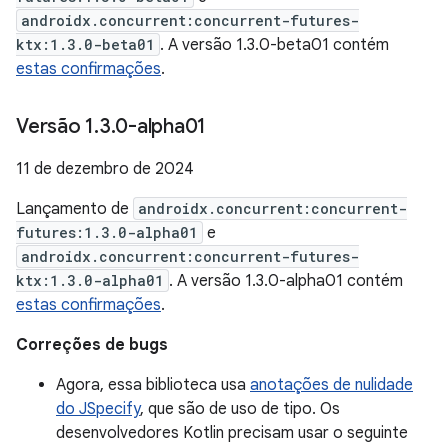
androidx.concurrent:concurrent-futures-
ktx:1.3.0-beta01
. A versão 1.3.0-beta01 contém
estas confirmações
.
Versão 1
.
3
.
0-alpha01
11 de dezembro de 2024
Lançamento de
androidx.concurrent:concurrent-
futures:1.3.0-alpha01
e
androidx.concurrent:concurrent-futures-
ktx:1.3.0-alpha01
. A versão 1.3.0-alpha01 contém
estas confirmações
.
Correções de bugs
Agora, essa biblioteca usa
anotações de nulidade
do JSpecify
, que são de uso de tipo. Os
desenvolvedores Kotlin precisam usar o seguinte