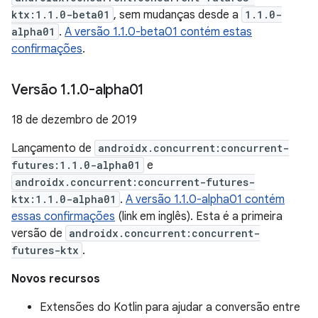
ktx:1.1.0-beta01
, sem mudanças desde a
1.1.0-
alpha01
.
A versão 1.1.0-beta01 contém estas
confirmações
.
Versão 1
.
1
.
0-alpha01
18 de dezembro de 2019
Lançamento de
androidx.concurrent:concurrent-
futures:1.1.0-alpha01
e
androidx.concurrent:concurrent-futures-
ktx:1.1.0-alpha01
.
A versão 1.1.0-alpha01 contém
essas confirmações
(link em inglês). Esta é a primeira
versão de
androidx.concurrent:concurrent-
futures-ktx
.
Novos recursos
Extensões do Kotlin para ajudar a conversão entre