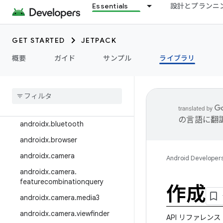
Essentials
設計とプランニ
androidx.appfunctions
androidx.appsearch
GET STARTED
JETPACK
androidx.arch.core
概要
ガイド
サンプル
ライブラリ
androidx.asynclayoutinflater
androidx
.
autofill
androidx
.
benchmark
androidx
.
biometric
の言語に翻
androidx
.
bluetooth
androidx
.
browser
androidx
.
camera
Android Developer
androidx
.
camera
.
featurecombinationquery
作成
androidx
.
camera
.
media3
androidx
.
camera
.
viewfinder
API リファレンス