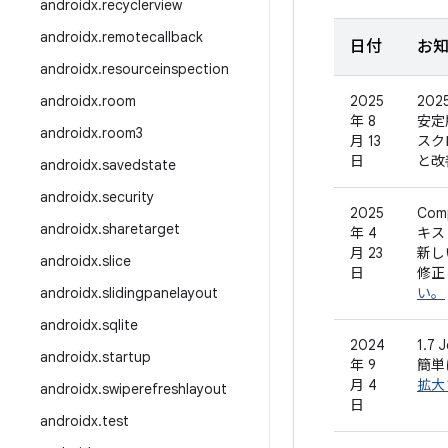
androidx
.
recyclerview
androidx
.
remotecallback
日付
お
androidx
.
resourceinspection
androidx
.
room
2025
202
年 8
安定
androidx
.
room3
月 13
スク
日
と改
androidx
.
savedstate
androidx
.
security
2025
Co
androidx
.
sharetarget
年 4
キス
月 23
新し
androidx
.
slice
日
修正
androidx
.
slidingpanelayout
い。
androidx
.
sqlite
2024
1.
androidx
.
startup
年 9
簡単
月 4
拡大
androidx
.
swiperefreshlayout
日
androidx
.
test