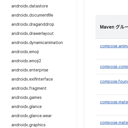
androidx
.
datastore
androidx
.
documentfile
androidx
.
draganddrop
Maven グルー
androidx
.
drawerlayout
androidx
.
dynamicanimation
compose.anim
androidx
.
emoji
androidx
.
emoji2
compose.comp
androidx
.
enterprise
androidx
.
exifinterface
compose.foun
androidx
.
fragment
androidx
.
games
compose.mater
androidx
.
glance
androidx
.
glance
.
wear
compose.mater
androidx
.
graphics