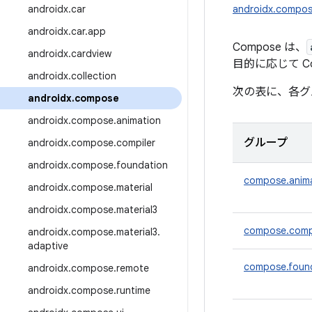
androidx
.
car
androidx.compo
androidx
.
car
.
app
Compose は、
androidx
.
cardview
目的に応じて 
androidx
.
collection
次の表に、各グ
androidx
.
compose
androidx
.
compose
.
animation
グループ
androidx
.
compose
.
compiler
androidx
.
compose
.
foundation
compose.anim
androidx
.
compose
.
material
androidx
.
compose
.
material3
compose.comp
androidx
.
compose
.
material3
.
adaptive
compose.foun
androidx
.
compose
.
remote
androidx
.
compose
.
runtime