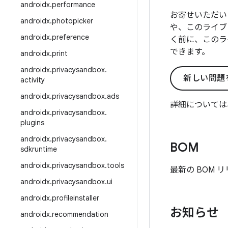
androidx
.
performance
お寄せいただい
androidx
.
photopicker
や、このライブ
androidx
.
preference
く前に、このラ
できます。
androidx
.
print
androidx
.
privacysandbox
.
新しい問題
activity
androidx
.
privacysandbox
.
ads
詳細については
androidx
.
privacysandbox
.
plugins
androidx
.
privacysandbox
.
BOM
sdkruntime
androidx
.
privacysandbox
.
tools
最新の BOM 
androidx
.
privacysandbox
.
ui
androidx
.
profileinstaller
お知らせ
androidx
.
recommendation