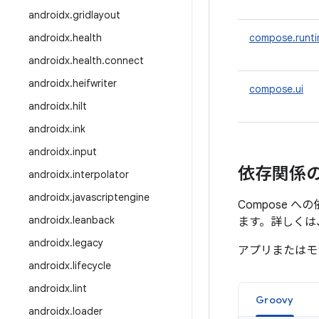
androidx
.
gridlayout
androidx
.
health
compose.runt
androidx
.
health
.
connect
androidx
.
heifwriter
compose.ui
androidx
.
hilt
androidx
.
ink
androidx
.
input
依存関係
androidx
.
interpolator
androidx
.
javascriptengine
Compose 
androidx
.
leanback
ます。詳しくは
androidx
.
legacy
アプリまたはモ
androidx
.
lifecycle
androidx
.
lint
Groovy
androidx
.
loader