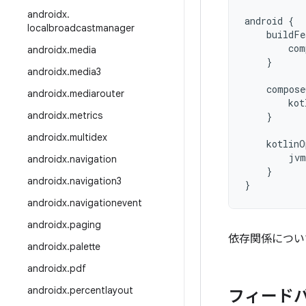
androidx
.
android
{
localbroadcastmanager
buildFe
com
androidx
.
media
}
androidx
.
media3
compose
androidx
.
mediarouter
kot
androidx
.
metrics
}
androidx
.
multidex
kotlinO
jvm
androidx
.
navigation
}
androidx
.
navigation3
}
androidx
.
navigationevent
androidx
.
paging
依存関係につい
androidx
.
palette
androidx
.
pdf
androidx
.
percentlayout
フィード