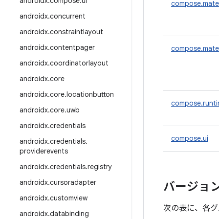
androidx
.
compose
.
ui
compose.mater
androidx
.
concurrent
androidx
.
constraintlayout
androidx
.
contentpager
compose.mater
androidx
.
coordinatorlayout
androidx
.
core
androidx
.
core
.
locationbutton
compose.runt
androidx
.
core
.
uwb
androidx
.
credentials
compose.ui
androidx
.
credentials
.
providerevents
androidx
.
credentials
.
registry
androidx
.
cursoradapter
バージョ
androidx
.
customview
次の表に、各グ
androidx
.
databinding