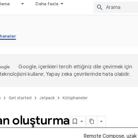
nlama
Daha fazla
haneler
Google, içerikleri tercih ettiğiniz dile çevirmek için
eknolojisini kullanır. Yapay zeka çevirilerinde hata olabilir.
s
Get started
Jetpack
Kütüphaneler
an oluşturma
Remote Compose, uzak yüz