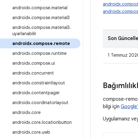
androidx.compos
androidx
.
compose
.
material
androidx.compos
androidx
.
compose
.
material3
androidx
.
compose
.
material3
.
uyarlanabilir
Son Güncell
androidx
.
compose
.
remote
androidx
.
compose
.
runtime
1 Temmuz 202
androidx
.
compose
.
ui
androidx
.
concurrent
androidx
.
constraintlayout
Bağımlılık
androidx
.
contentpager
compose-remote'
androidx
.
coordinatorlayout
bilgi için
Google'
androidx
.
core
Uygulamanız ve
androidx
.
core
.
locationbutton
androidx
.
core
.
uwb