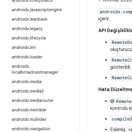
1 Temmuz 2026
androidx
.
interpolator
androidx
.
javascriptengine
androidx.com
içerir.
androidx
.
leanback
androidx
.
legacy
API Değişiklikl
androidx
.
lifecycle
RemoteD
androidx
.
lint
oluşturucu
androidx
.
loader
RemoteC
androidx
.
gösterildi.
localbroadcastmanager
RemoteC
androidx
.
media
Hata Düzeltme
androidx
.
media3
androidx
.
mediarouter
@
Remote
kontrolü ek
androidx
.
metrikler
compile
androidx
.
multidex
androidx
.
navigation
Eskimiş
r