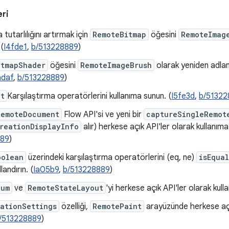
eri
tutarlılığını artırmak için
RemoteBitmap
öğesini
RemoteImag
 (
I4fde1
,
b/513228889
)
itmapShader
öğesini
RemoteImageBrush
olarak yeniden adlan
adaf
,
b/513228889
)
nt
Karşılaştırma operatörlerini kullanıma sunun. (
I5fe3d
,
b/51322
RemoteDocument
Flow API'si ve yeni bir
captureSingleRemot
reationDisplayInfo
alır) herkese açık API'ler olarak kullanıma
889
)
oolean
üzerindeki karşılaştırma operatörlerini (eq, ne)
isEqua
andırın. (
Ia05b9
,
b/513228889
)
num
ve
RemoteStateLayout
'yi herkese açık API'ler olarak kul
ationSettings
özelliği,
RemotePaint
arayüzünde herkese açık
/513228889
)