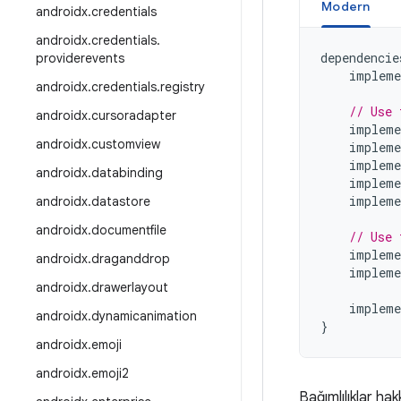
Modern
androidx
.
credentials
androidx
.
credentials
.
dependencie
providerevents
impleme
androidx
.
credentials
.
registry
// Use 
androidx
.
cursoradapter
impleme
androidx
.
customview
impleme
impleme
androidx
.
databinding
impleme
impleme
androidx
.
datastore
androidx
.
documentfile
// Use 
impleme
androidx
.
draganddrop
impleme
androidx
.
drawerlayout
impleme
androidx
.
dynamicanimation
}
androidx
.
emoji
androidx
.
emoji2
Bağımlılıklar hak