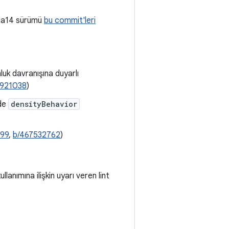
lpha14 sürümü
bu commit'leri
luk davranışına duyarlı
4921038
)
de
densityBehavior
899
,
b/467532762
)
ullanımına ilişkin uyarı veren lint