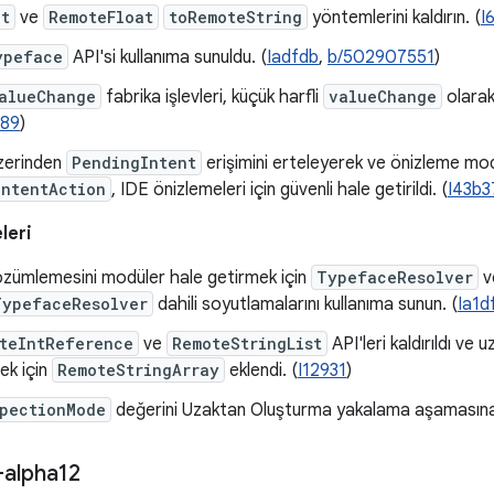
nt
ve
RemoteFloat
toRemoteString
yöntemlerini kaldırın. (
I
ypeface
API'si kullanıma sunuldu. (
Iadfdb
,
b/502907551
)
alueChange
fabrika işlevleri, küçük harfli
valueChange
olarak 
889
)
zerinden
PendingIntent
erişimini erteleyerek ve önizleme m
IntentAction
, IDE önizlemeleri için güvenli hale getirildi. (
I43b3
leri
çözümlemesini modüler hale getirmek için
TypefaceResolver
v
TypefaceResolver
dahili soyutlamalarını kullanıma sunun. (
Ia1d
teIntReference
ve
RemoteStringList
API'leri kaldırıldı ve u
ek için
RemoteStringArray
eklendi. (
I12931
)
spectionMode
değerini Uzaktan Oluşturma yakalama aşamasın
-alpha12