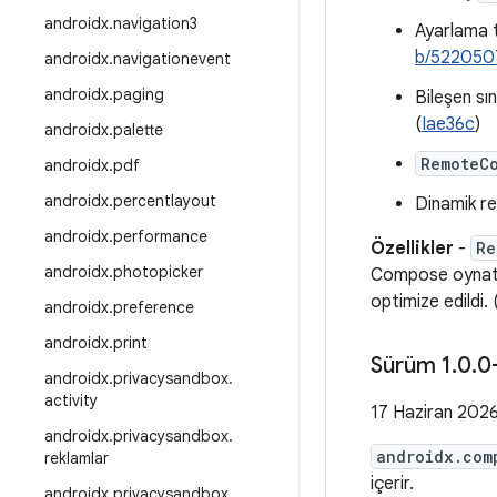
androidx
.
navigation3
Ayarlama ta
b/522050
androidx
.
navigationevent
androidx
.
paging
Bileşen sın
(
Iae36c
)
androidx
.
palette
RemoteC
androidx
.
pdf
androidx
.
percentlayout
Dinamik re
androidx
.
performance
Özellikler
-
Re
androidx
.
photopicker
Compose oynatıcı
optimize edildi. 
androidx
.
preference
androidx
.
print
Sürüm 1
.
0
.
0
androidx
.
privacysandbox
.
activity
17 Haziran 202
androidx
.
privacysandbox
.
androidx.com
reklamlar
içerir.
androidx
.
privacysandbox
.