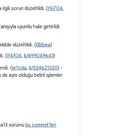
gili sorun düzeltildi. (
I16704
,
ışıyla uyumlu hale getirildi.
ekilde düzeltildi. (
I3bbea
)
i. (
If4f04
,
b/499049643
)
ndi. (
Ie7cda
,
b/524621320
) -
in de aynı olduğu belirli işlemler
lpha13 sürümü
bu commit'leri