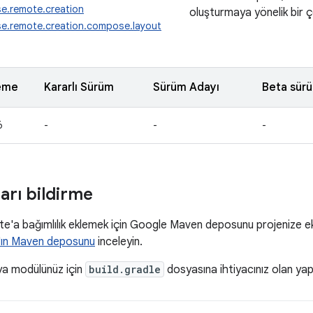
e.remote.creation
oluşturmaya yönelik bir ç
e.remote.creation.compose.layout
eme
Kararlı Sürüm
Sürüm Adayı
Beta sür
6
-
-
-
ları bildirme
a bağımlılık eklemek için Google Maven deposunu projenize ek
ın Maven deposunu
inceleyin.
ya modülünüz için
build.gradle
dosyasına ihtiyacınız olan yapılar