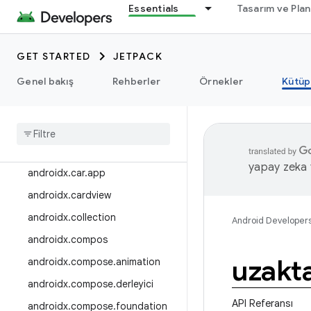
androidx.bluetooth
Essentials
Tasarım ve Pla
androidx.browser
androidx.kamera
GET STARTED
JETPACK
androidx.camera.featurecombin
Genel bakış
Rehberler
Örnekler
Kütüp
ationquery
androidx
.
camera
.
media3
androidx
.
camera
.
viewfinder
androidx
.
car
yapay zeka t
androidx
.
car
.
app
androidx
.
cardview
androidx
.
collection
Android Developer
androidx
.
compos
uzakt
androidx
.
compose
.
animation
androidx
.
compose
.
derleyici
API Referansı
androidx
.
compose
.
foundation