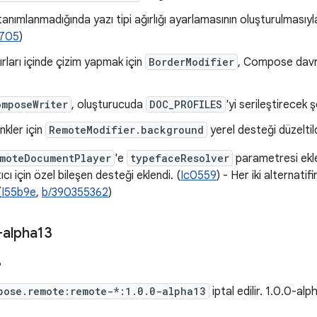
nımlanmadığında yazı tipi ağırlığı ayarlamasının oluşturulmasıyla il
705
)
ırları içinde çizim yapmak için
BorderModifier
, Compose davran
omposeWriter
, oluşturucuda
DOC_PROFILES
'yi serileştirecek ş
nkler için
RemoteModifier.background
yerel desteği düzeltild
moteDocumentPlayer
'e
typefaceResolver
parametresi ekle
 için özel bileşen desteği eklendi. (
Ic0559
) - Her iki alternatif
(
I55b9e
,
b/390355362
)
-alpha13
6
pose.remote:remote-*:1.0.0-alpha13
iptal edilir. 1.0.0-a