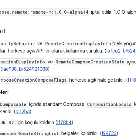
pose.remote:remote-*:1.0.0-alpha14
iptal edilir. 1.0.0-a
eri
ensityBehavior
ve
RemoteCreationDisplayInfo
'deki yoğun
lar, herkese açık API'ler olarak kullanıma sunuldu. (
Iafca2
,
b/52
reationDisplayInfo
ve
RemoteComposeCreationState
için
 (
Iae938
,
b/524921038
)
omposeCreationComposeFlags
herkese açık hâle getirildi. (
I1f
leri
Composable
içinde standart Compose
CompositionLocals
k
lendi. (
Ic12ba
)
Sdk 37
için koşulu kaldırın (
If78b4
)
ememberRemoteStringList
belgeleri kaldırıldı. (
I99722
)