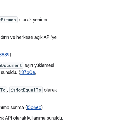
eBitmap
olarak yeniden
dırın ve herkese açık API'ye
8889
)
eDocument
aşırı yüklemesi
 sunuldu. (
I87b0e
,
lTo
,
isNotEqualTo
olarak
lanıma sunma (
I5c6ec
)
 API olarak kullanıma sunuldu.