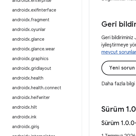
androidx
.
enterprise
androidx
.
exifinterface
androidx
.
fragment
Geri bildi
androidx
.
oyunlar
Geri bildiriminiz
androidx
.
glance
iyileştirmeye yön
androidx
.
glance
.
wear
mevcut sorunla
androidx
.
graphics
Yeni sorun
androidx
.
gridlayout
androidx
.
health
Daha fazla bilgi
androidx
.
health
.
connect
androidx
.
heifwriter
androidx
.
hilt
Sürüm 1
.
0
androidx
.
ink
Sürüm 1
.
0
.
0
androidx
.
giriş