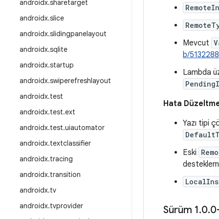
androidx
.
sharetarget
RemoteI
androidx
.
slice
RemoteT
androidx
.
slidingpanelayout
Mevcut
V
androidx
.
sqlite
b/513228
androidx
.
startup
Lambda ü
androidx
.
swiperefreshlayout
Pending
androidx
.
test
Hata Düzeltme
androidx
.
test
.
ext
Yazı tipi 
androidx
.
test
.
uiautomator
Default
androidx
.
textclassifier
Eski
Remo
androidx
.
tracing
desteklem
androidx
.
transition
LocalIn
androidx
.
tv
androidx
.
tvprovider
Sürüm 1
.
0
.
0