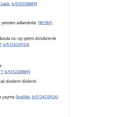
62a6b
,
b/513228889
)
yeniden adlandırıldı. (
I812b9
,
odunda no-op işlemi döndürerek
7
,
b/512403924
)
e
f7
,
b/513228889
)
zak dizelerin dizilerini
a yayma (
I6a56b
,
b/512403924
)