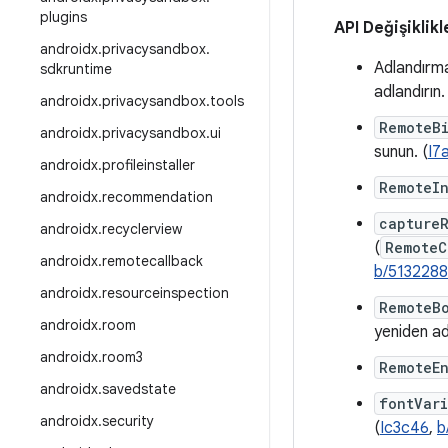
plugins
API Değişiklikl
androidx
.
privacysandbox
.
Adlandırma 
sdkruntime
adlandırın.
androidx
.
privacysandbox
.
tools
RemoteB
androidx
.
privacysandbox
.
ui
sunun. (
I7
androidx
.
profileinstaller
RemoteI
androidx
.
recommendation
capture
androidx
.
recyclerview
(
RemoteC
androidx
.
remotecallback
b/513228
androidx
.
resourceinspection
RemoteB
androidx
.
room
yeniden adl
androidx
.
room3
RemoteE
androidx
.
savedstate
fontVari
androidx
.
security
(
Ic3c46
,
b