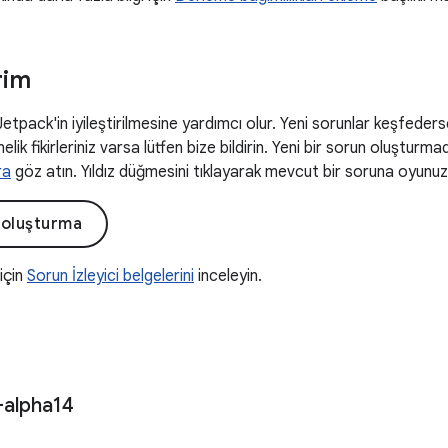
rim
 Jetpack'in iyileştirilmesine yardımcı olur. Yeni sorunlar keşfeders
elik fikirleriniz varsa lütfen bize bildirin. Yeni bir sorun oluşturm
ra
göz atın. Yıldız düğmesini tıklayarak mevcut bir soruna oyunuzu 
 oluşturma
 için
Sorun İzleyici belgelerini
inceleyin.
-alpha14