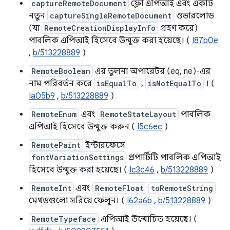
captureRemoteDocument
ফ্লো এপিআই এবং একটি
নতুন
captureSingleRemoteDocument
ওভারলোড
(যা
RemoteCreationDisplayInfo
গ্রহণ করে)
পাবলিক এপিআই হিসেবে উন্মুক্ত করা হয়েছে। (
I87b0e
,
b/513228889
)
RemoteBoolean
এর তুলনা অপারেটর (eq, ne)-এর
নাম পরিবর্তন করে
isEqualTo
,
isNotEqualTo
। (
Ia05b9
,
b/513228889
)
RemoteEnum
এবং
RemoteStateLayout
পাবলিক
এপিআই হিসেবে উন্মুক্ত করুন (
I5c6ec
)
RemotePaint
ইন্টারফেসে
fontVariationSettings
প্রপার্টিটি পাবলিক এপিআই
হিসেবে উন্মুক্ত করা হয়েছে। (
Ic3c46
,
b/513228889
)
RemoteInt
এবং
RemoteFloat
toRemoteString
মেথডগুলো সরিয়ে ফেলুন। (
I62a6b
,
b/513228889
)
RemoteTypeface
এপিআই উন্মোচিত হয়েছে। (