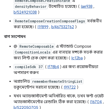
RemoteComposeCreationState
এ
densityBehavior
উন্মোচিত হয়েছে। (
Iae938
,
b/524921038
)
RemoteComposeCreationComposeFlags
সর্বজনীন
করা হয়েছে। (
I1f899
,
b/467532762
)
বাগ সংশোধন
@
RemoteComposable
এ স্ট্যান্ডার্ড Compose
CompositionLocals
এর ব্যবহার সম্পর্কে সতর্ক করার
জন্য লিন্ট চেক যোগ করা হয়েছে। (
Ic12ba
)
compileSdk 37
(
If78b4
) এর জন্য প্রয়োজনীয়তা
অপসারণ করুন
অপ্রচলিত
rememberRemoteStringList
ডকুমেন্টেশন সরানো হয়েছে। (
I99722
)
যখন অ্যাডজাস্টমেন্ট অনির্ধারিত থাকে, তখন ফন্ট ওয়েট
অ্যাডজাস্টমেন্টের রেন্ডারিং ঠিক করা হয়েছে। (
I16704
,
b/522050705
)