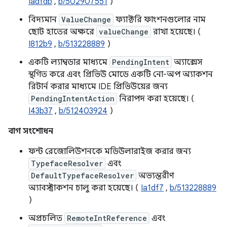
Iadfdb
,
b/502907551
)
বিদ্যমান
ValueChange
ফ্যাক্টরি ফাংশনগুলোর নাম
ছোট হাতের অক্ষরে
valueChange
রাখা হয়েছে। (
I812b9
,
b/513228889
)
একটি ল্যাম্বডার মাধ্যমে
PendingIntent
অ্যাক্সেস
স্থগিত করে এবং প্রিভিউ মোডে একটি নো-অপ অ্যাকশন
রিটার্ন করার মাধ্যমে IDE প্রিভিউয়ের জন্য
PendingIntentAction
নিরাপদ করা হয়েছে। (
I43b37
,
b/512403924
)
বাগ সংশোধন
ফন্ট রেজোলিউশনকে মডিউলারাইজ করার জন্য
TypefaceResolver
এবং
DefaultTypefaceResolver
অভ্যন্তরীণ
অ্যাবস্ট্রাকশন চালু করা হয়েছে। (
Ia1df7
,
b/513228889
)
অপ্রচলিত
RemoteIntReference
এবং