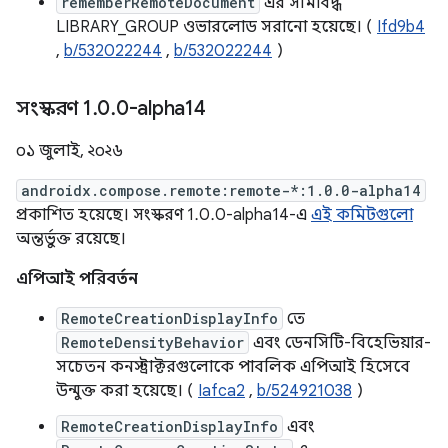
rememberRemoteDocument
এর সীমাবদ্ধ
LIBRARY_GROUP ওভারলোড সরানো হয়েছে। (
Ifd9b4
,
b/532022244
,
b/532022244
)
সংস্করণ 1
.
0
.
0-alpha14
০১ জুলাই, ২০২৬
androidx.compose.remote:remote-*:1.0.0-alpha14
প্রকাশিত হয়েছে। সংস্করণ 1.0.0-alpha14-এ
এই কমিটগুলো
অন্তর্ভুক্ত রয়েছে।
এপিআই পরিবর্তন
RemoteCreationDisplayInfo
তে
RemoteDensityBehavior
এবং ডেনসিটি-বিহেভিয়ার-
সচেতন কনস্ট্রাক্টরগুলোকে পাবলিক এপিআই হিসেবে
উন্মুক্ত করা হয়েছে। (
Iafca2
,
b/524921038
)
RemoteCreationDisplayInfo
এবং