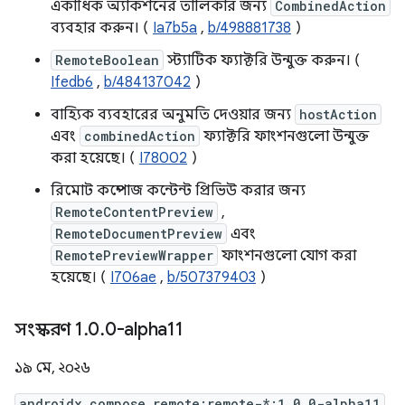
একাধিক অ্যাকশনের তালিকার জন্য
CombinedAction
ব্যবহার করুন। (
Ia7b5a
,
b/498881738
)
RemoteBoolean
স্ট্যাটিক ফ্যাক্টরি উন্মুক্ত করুন। (
Ifedb6
,
b/484137042
)
বাহ্যিক ব্যবহারের অনুমতি দেওয়ার জন্য
hostAction
এবং
combinedAction
ফ্যাক্টরি ফাংশনগুলো উন্মুক্ত
করা হয়েছে। (
I78002
)
রিমোট কম্পোজ কন্টেন্ট প্রিভিউ করার জন্য
RemoteContentPreview
,
RemoteDocumentPreview
এবং
RemotePreviewWrapper
ফাংশনগুলো যোগ করা
হয়েছে। (
I706ae
,
b/507379403
)
সংস্করণ 1
.
0
.
0-alpha11
১৯ মে, ২০২৬
androidx.compose.remote:remote-*:1.0.0-alpha11