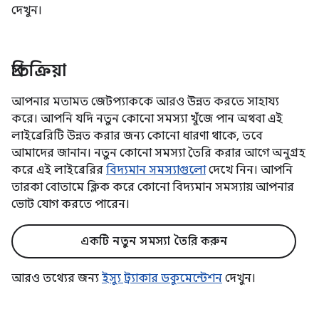
দেখুন।
প্রতিক্রিয়া
আপনার মতামত জেটপ্যাককে আরও উন্নত করতে সাহায্য
করে। আপনি যদি নতুন কোনো সমস্যা খুঁজে পান অথবা এই
লাইব্রেরিটি উন্নত করার জন্য কোনো ধারণা থাকে, তবে
আমাদের জানান। নতুন কোনো সমস্যা তৈরি করার আগে অনুগ্রহ
করে এই লাইব্রেরির
বিদ্যমান সমস্যাগুলো
দেখে নিন। আপনি
তারকা বোতামে ক্লিক করে কোনো বিদ্যমান সমস্যায় আপনার
ভোট যোগ করতে পারেন।
একটি নতুন সমস্যা তৈরি করুন
আরও তথ্যের জন্য
ইস্যু ট্র্যাকার ডকুমেন্টেশন
দেখুন।