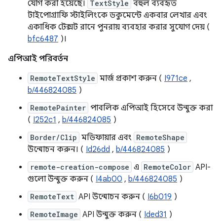
যোগ করা হয়েছে।
TextStyle
বহুল ব্যবহৃত
টাইপোগ্রাফি স্টাইলিংকে ডকুমেন্টে একবার লেখার এবং
একাধিক টেক্সট রানে পুনরায় ব্যবহার করার সুযোগ দেয় (
bfc6487
)।
এপিআই পরিবর্তন
RemoteTextStyle
মার্জ প্রকাশ করুন (
I971ce
,
b/446824085
)
RemotePainter
পাবলিক এপিআই হিসেবে উন্মুক্ত করা
(
I252c1
,
b/446824085
)
Border/Clip
মডিফায়ার এবং
RemoteShape
উন্মোচন করুন। (
Id26dd
,
b/446824085
)
remote-creation-compose
এ
RemoteColor
API-
গুলো উন্মুক্ত করুন (
I4ab00
,
b/446824085
)
RemoteText
API উন্মোচন করুন (
I6b019
)
RemoteImage
API উন্মুক্ত করুন (
Ided31
)