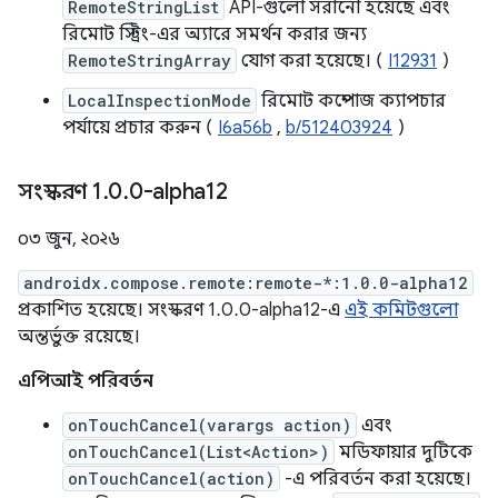
RemoteStringList
API-গুলো সরানো হয়েছে এবং
রিমোট স্ট্রিং-এর অ্যারে সমর্থন করার জন্য
RemoteStringArray
যোগ করা হয়েছে। (
I12931
)
LocalInspectionMode
রিমোট কম্পোজ ক্যাপচার
পর্যায়ে প্রচার করুন (
I6a56b
,
b/512403924
)
সংস্করণ 1
.
0
.
0-alpha12
০৩ জুন, ২০২৬
androidx.compose.remote:remote-*:1.0.0-alpha12
প্রকাশিত হয়েছে। সংস্করণ 1.0.0-alpha12-এ
এই কমিটগুলো
অন্তর্ভুক্ত রয়েছে।
এপিআই পরিবর্তন
onTouchCancel(varargs action)
এবং
onTouchCancel(List<Action>)
মডিফায়ার দুটিকে
onTouchCancel(action)
-এ পরিবর্তন করা হয়েছে।