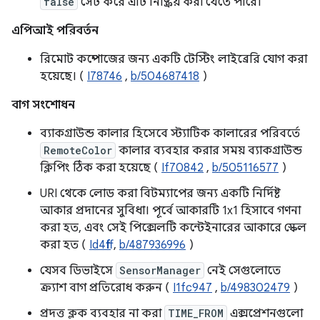
false
সেট করে এটি নিষ্ক্রিয় করা যেতে পারে।
এপিআই পরিবর্তন
রিমোট কম্পোজের জন্য একটি টেস্টিং লাইব্রেরি যোগ করা
হয়েছে। (
I78746
,
b/504687418
)
বাগ সংশোধন
ব্যাকগ্রাউন্ড কালার হিসেবে স্ট্যাটিক কালারের পরিবর্তে
RemoteColor
কালার ব্যবহার করার সময় ব্যাকগ্রাউন্ড
ক্লিপিং ঠিক করা হয়েছে (
If70842
,
b/505116577
)
URI থেকে লোড করা বিটম্যাপের জন্য একটি নির্দিষ্ট
আকার প্রদানের সুবিধা। পূর্বে আকারটি 1x1 হিসাবে গণনা
করা হত, এবং সেই পিক্সেলটি কন্টেইনারের আকারে স্কেল
করা হত (
Id4fff
,
b/487936996
)
যেসব ডিভাইসে
SensorManager
নেই সেগুলোতে
ক্র্যাশ বাগ প্রতিরোধ করুন (
I1fc947
,
b/498302479
)
প্রদত্ত ক্লক ব্যবহার না করা
TIME_FROM
এক্সপ্রেশনগুলো