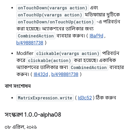
onTouchDown(varargs action)
এবং
onTouchUp(varargs action)
মডিফায়ার দুটিকে
onTouchDown/onTouchUp(action)
-এ পরিবর্তন
করা হয়েছে। অ্যাকশনের তালিকার জন্য
CombinedAction
ব্যবহার করুন। (
I8af9d
,
b/498881738
)
Modifier
clickable(varargs action)
পরিবর্তন
করে
clickable(action)
করা হয়েছে। একাধিক
অ্যাকশনের তালিকার জন্য
CombinedAction
ব্যবহার
করুন। (
I8432d
,
b/498881738
)
বাগ সংশোধন
MatrixExpression.write
(
Id3c52
) ঠিক করুন
সংস্করণ 1
.
0
.
0-alpha08
০৮ এপ্রিল, ২০২৬