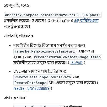
১৫ জুলাই, ২০২৬
androidx.compose.remote:remote-*:1.0.0-alpha15
প্রকাশিত হয়েছে। সংস্করণ 1.0.0-alpha15-এ
এই কমিটগুলো
অন্তর্ভুক্ত রয়েছে।
এপিআই পরিবর্তন
নামবিহীন রিমোট বিটম্যাপ সমর্থন করার জন্য
rememberRemoteImageBitmap(url)
যোগ করা
হয়েছে এবং
rememberMutableRemoteImageBitmap
সর্বজনীনভাবে উন্মুক্ত করা হয়েছে। (
I7b960
)
DSL-এর মাধ্যমে পাথ তৈরির জন্য
RemoteStateScope.remotePath
এবং
RemotePathScope
API-গুলো উন্মুক্ত করা হয়েছে। (
I9e2fe
,
b/513228889
)
বাগ সংশোধন