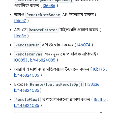
পাবলিক করুন (
I36e86
)
আরও
RemoteDrawScope
API উন্মোচন করুন (
I1dde7
)
API-তে
RemotePainter
টাইপগুলি প্রকাশ করুন (
I1ec8e
)
RemoteBrush
API উন্মোচন করুন (
I4b074
)
RemoteCanvas
জন্য ন্যূনতম পাবলিক এপিআই (
I00853
,
b/446824085
)
আরসি শব্দার্থবিদ্যা মডিফায়ার উন্মোচন করুন (
I8b175
,
b/446824085
)
Expose
RemoteFloat.asRemoteDp()
(
I28b36
,
b/446824085
)
RemoteFloat
অপারেশনগুলো প্রকাশ করুন (
I85fb5
,
b/446824085
)