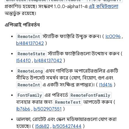
প্রকাশিত হয়েছে। সংস্করণ 1.0.0-alpha11-এ
এই কমিটগুলো
অন্তর্ভুক্ত রয়েছে।
এপিআই পরিবর্তন
RemoteInt
স্ট্যাটিক ফ্যাক্টরি উন্মুক্ত করুন। (
Ic0096
,
b/484137042
)
RemoteState
স্ট্যাটিক ফ্যাক্টরিগুলো উন্মোচন করুন (
I544f0
,
b/484137042
)
RemoteLong
এখন গাণিতিক অপারেটরগুলির একটি
সীমিত উপসেট সমর্থন করে (যোগ, বিয়োগ, গুণ এবং
RemoteInt
এ একটি সংক্ষিপ্ত রূপান্তর)। (
I1d416
)
FontFamily
এর পরিবর্তে
RemoteFontFamily
ব্যবহার করার জন্য
RemoteText
আপডেট করুন (
Ib76b6
,
b/502907551
)
আলফা, রোটেট এবং স্কেল মডিফায়ারগুলো যোগ করা
হয়েছে। (
I5d682
,
b/505427444
)