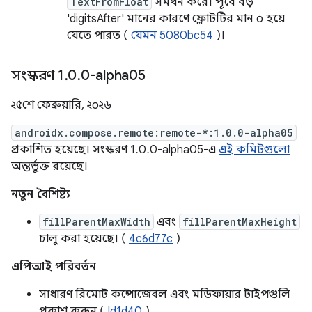
TextFromFloat
সমর্থন করে। পূর্বে বড়
'digitsAfter' মানের কারণে ফ্লোটটির মান ০ হয়ে
যেতে পারত (
যেমন 5080bc54
)।
সংস্করণ 1
.
0
.
0-alpha05
২৫শে ফেব্রুয়ারি, ২০২৬
androidx.compose.remote:remote-*:1.0.0-alpha05
প্রকাশিত হয়েছে। সংস্করণ 1.0.0-alpha05-এ
এই কমিটগুলো
অন্তর্ভুক্ত রয়েছে।
নতুন বৈশিষ্ট্য
fillParentMaxWidth
এবং
fillParentMaxHeight
চালু করা হয়েছে। (
4c6d77c
)
এপিআই পরিবর্তন
সাধারণ রিমোট কম্পোজেবল এবং মডিফায়ার টাইপগুলি
প্রকাশ করুন (
Id1d40
)