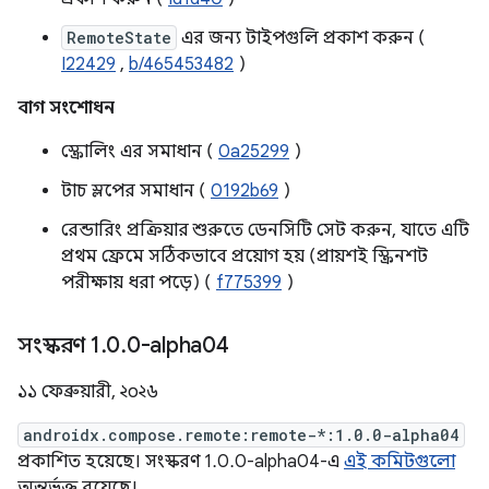
RemoteState
এর জন্য টাইপগুলি প্রকাশ করুন (
I22429
,
b/465453482
)
বাগ সংশোধন
স্ক্রোলিং এর সমাধান (
0a25299
)
টাচ স্লপের সমাধান (
0192b69
)
রেন্ডারিং প্রক্রিয়ার শুরুতে ডেনসিটি সেট করুন, যাতে এটি
প্রথম ফ্রেমে সঠিকভাবে প্রয়োগ হয় (প্রায়শই স্ক্রিনশট
পরীক্ষায় ধরা পড়ে) (
f775399
)
সংস্করণ 1
.
0
.
0-alpha04
১১ ফেব্রুয়ারী, ২০২৬
androidx.compose.remote:remote-*:1.0.0-alpha04
প্রকাশিত হয়েছে। সংস্করণ 1.0.0-alpha04-এ
এই কমিটগুলো
অন্তর্ভুক্ত রয়েছে।