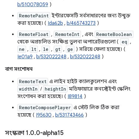
b/510078059
)
RemotePaint
ইন্টারফেসটি সর্বসাধারণের জন্য উন্মুক্ত
করা হয়েছে। (
Ida62b
,
b/465743273
)
RemoteFloat
,
RemoteInt
, এবং
RemoteBoolean
থেকে অপ্রচলিত সংক্ষিপ্ত তুলনা অপারেটরগুলো (
eq
,
ne
,
lt
,
le
,
gt
,
ge
) সরিয়ে ফেলা হয়েছে। (
Ie01a9
,
b/532022248
,
b/532022248
)
বাগ সংশোধন
RemoteText
এ লাইন হাইট ক্যালকুলেশন এবং
widthIn
/
heightIn
মডিফায়ারে কনস্ট্রেইন্ট স্কেলিং
সংশোধন করা হয়েছে। (
I89814
)
RemoteComposePlayer
এ স্টেট লিক ঠিক করা
হয়েছে (
I95630
,
b/531743466
)
সংস্করণ 1
.
0
.
0-alpha15