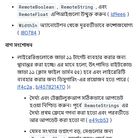
RemoteBoolean
,
RemoteString
, এবং
RemoteFloat
এপিআইগুলো উন্মুক্ত করুন (
Id9ee6
)
WidthIn
অ্যানোটেশন থেকে দূরবর্তীভাবে কম্পোজযোগ্য
(
I80784
)
বাগ সংশোধন
লাইব্রেরিগুলোকে জাভা ১১ টার্গেট ব্যবহার করার জন্য
স্থানান্তর করা হচ্ছে। এর মানে হলো, উৎপাদিত বাইটকোড
জাভা ১১ (ক্লাস ফাইল ভার্সন ৫৫) হবে এবং লাইব্রেরিটি
ব্যবহার করার জন্য ডিসুগারিং-এর প্রয়োজন হতে পারে (
If4c2a
,
b/457821470
)।
দৈর্ঘ্য এবং টেক্সটলুকআপ সঠিকভাবে আপডেট
হওয়া নিশ্চিত করুন। পূর্বে
RemoteStrings
এর
দৈর্ঘ্য প্রথম ফ্রেমে গণনা করা হতো এবং পরবর্তীতে
আর আপডেট করা হতো না (
e49cb53
)
যেসব সংখ্যার ভগ্নাংশ বড়, সেগুলোর জন্য