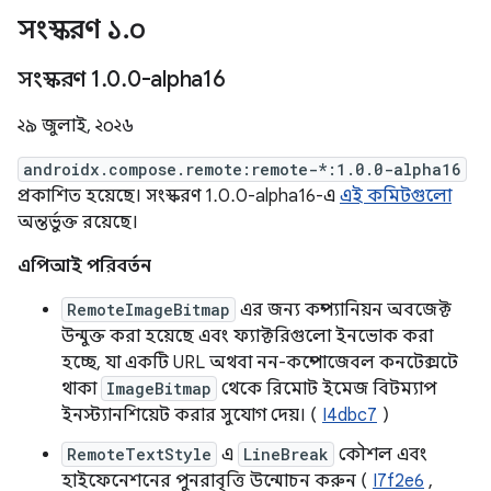
সংস্করণ ১
.
০
সংস্করণ 1
.
0
.
0-alpha16
২৯ জুলাই, ২০২৬
androidx.compose.remote:remote-*:1.0.0-alpha16
প্রকাশিত হয়েছে। সংস্করণ 1.0.0-alpha16-এ
এই কমিটগুলো
অন্তর্ভুক্ত রয়েছে।
এপিআই পরিবর্তন
RemoteImageBitmap
এর জন্য কম্প্যানিয়ন অবজেক্ট
উন্মুক্ত করা হয়েছে এবং ফ্যাক্টরিগুলো ইনভোক করা
হচ্ছে, যা একটি URL অথবা নন-কম্পোজেবল কনটেক্সটে
থাকা
ImageBitmap
থেকে রিমোট ইমেজ বিটম্যাপ
ইনস্ট্যানশিয়েট করার সুযোগ দেয়। (
I4dbc7
)
RemoteTextStyle
এ
LineBreak
কৌশল এবং
হাইফেনেশনের পুনরাবৃত্তি উন্মোচন করুন (
I7f2e6
,