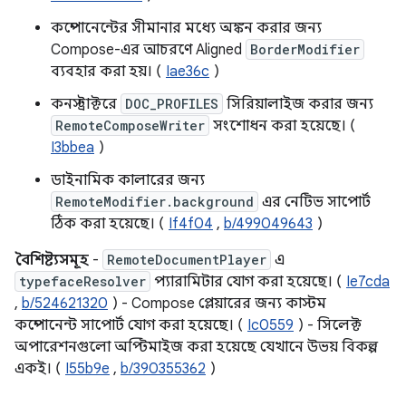
কম্পোনেন্টের সীমানার মধ্যে অঙ্কন করার জন্য
Compose-এর আচরণে Aligned
BorderModifier
ব্যবহার করা হয়। (
Iae36c
)
কনস্ট্রাক্টরে
DOC_PROFILES
সিরিয়ালাইজ করার জন্য
RemoteComposeWriter
সংশোধন করা হয়েছে। (
I3bbea
)
ডাইনামিক কালারের জন্য
RemoteModifier.background
এর নেটিভ সাপোর্ট
ঠিক করা হয়েছে। (
If4f04
,
b/499049643
)
বৈশিষ্ট্যসমূহ
-
RemoteDocumentPlayer
এ
typefaceResolver
প্যারামিটার যোগ করা হয়েছে। (
Ie7cda
,
b/524621320
) - Compose প্লেয়ারের জন্য কাস্টম
কম্পোনেন্ট সাপোর্ট যোগ করা হয়েছে। (
Ic0559
) - সিলেক্ট
অপারেশনগুলো অপ্টিমাইজ করা হয়েছে যেখানে উভয় বিকল্প
একই। (
I55b9e
,
b/390355362
)