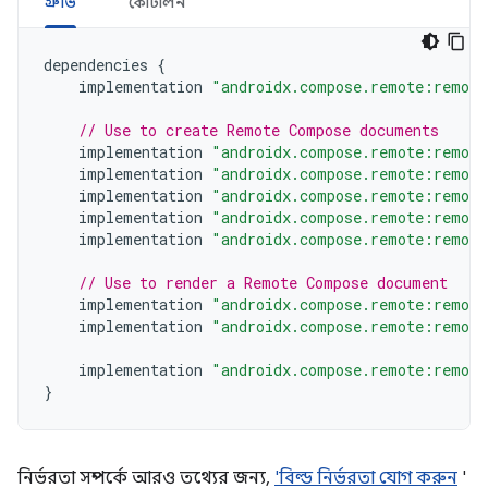
গ্রুভি
কোটলিন
dependencies
{
implementation
"androidx.compose.remote:remote
// Use to create Remote Compose documents
implementation
"androidx.compose.remote:remote
implementation
"androidx.compose.remote:remote
implementation
"androidx.compose.remote:remote
implementation
"androidx.compose.remote:remote
implementation
"androidx.compose.remote:remote
// Use to render a Remote Compose document
implementation
"androidx.compose.remote:remote
implementation
"androidx.compose.remote:remote
implementation
"androidx.compose.remote:remote
}
নির্ভরতা সম্পর্কে আরও তথ্যের জন্য,
'বিল্ড নির্ভরতা যোগ করুন
'