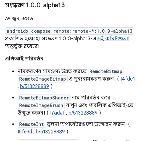
সংস্করণ 1
.
0
.
0-alpha13
১৭ জুন, ২০২৬
androidx.compose.remote:remote-*:1.0.0-alpha13
প্রকাশিত হয়েছে। সংস্করণ 1.0.0-alpha13-এ
এই কমিটগুলো
অন্তর্ভুক্ত রয়েছে।
এপিআই পরিবর্তন
নামকরণের সামঞ্জস্য উন্নত করতে
RemoteBitmap
RemoteImageBitmap
এ পুনঃনামকরণ করুন। (
I4fde1
,
b/513228889
)
RemoteBitmapShader
নাম পরিবর্তন করে
RemoteImageBrush
রাখুন এবং পাবলিক এপিআই-তে
উন্মুক্ত করুন। (
I7adaf
,
b/513228889
)
RemoteInt
তুলনা অপারেটরগুলো উন্মোচন করুন। (
I5fe3d
,
b/513228889
)