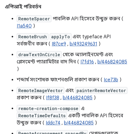
এপিআই পরিবর্তন
RemoteSpacer
পাবলিক API হিসেবে উন্মুক্ত করুন (
I1a540
)
RemoteBrush
applyTo
এবং typeface API
সর্বজনীন করুন (
I87ce9
,
b/493249631
)
drawTextOnCircle
থেকে অ্যালাইনমেন্ট এবং
প্লেসমেন্ট প্যারামিটার বাদ দিন (
I7fd16
,
b/446824085
)
শব্দার্থ সংশোধক ফাংশনগুলি প্রকাশ করুন (
Ice73b
)
RemoteImageVector
এবং
painterRemoteVector
প্রকাশ করুন (
If8f38
,
b/446824085
)
remote-creation-compose
এ
RemoteTimeDefaults
একটি পাবলিক API হিসেবে
উন্মুক্ত করুন (
Iddc74
,
b/446824085
)
RemoteArrangement.spacedBy
মেথডগুলোকে