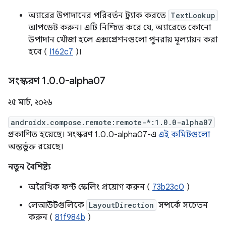
অ্যারের উপাদানের পরিবর্তন ট্র্যাক করতে
TextLookup
আপডেট করুন। এটি নিশ্চিত করে যে, অ্যারেতে কোনো
উপাদান খোঁজা হলে এক্সপ্রেশনগুলো পুনরায় মূল্যায়ন করা
হবে (
I162c7
)।
সংস্করণ 1
.
0
.
0-alpha07
২৫ মার্চ, ২০২৬
androidx.compose.remote:remote-*:1.0.0-alpha07
প্রকাশিত হয়েছে। সংস্করণ 1.0.0-alpha07-এ
এই কমিটগুলো
অন্তর্ভুক্ত রয়েছে।
নতুন বৈশিষ্ট্য
অরৈখিক ফন্ট স্কেলিং প্রয়োগ করুন (
73b23c0
)
লেআউটগুলিকে
LayoutDirection
সম্পর্কে সচেতন
করুন (
81f984b
)