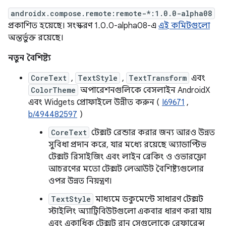
androidx.compose.remote:remote-*:1.0.0-alpha08
প্রকাশিত হয়েছে। সংস্করণ 1.0.0-alpha08-এ
এই কমিটগুলো
অন্তর্ভুক্ত রয়েছে।
নতুন বৈশিষ্ট্য
CoreText
,
TextStyle
,
TextTransform
এবং
ColorTheme
অপারেশনগুলিকে বেসলাইন AndroidX
এবং Widgets প্রোফাইলে উন্নীত করুন (
I69671
,
b/494482597
)
CoreText
টেক্সট রেন্ডার করার জন্য আরও উন্নত
সুবিধা প্রদান করে, যার মধ্যে রয়েছে অ্যাডাপ্টিভ
টেক্সট রিসাইজিং এবং লাইন ব্রেকিং ও ওভারফ্লো
আচরণের মতো টেক্সট লেআউট বৈশিষ্ট্যগুলোর
ওপর উন্নত নিয়ন্ত্রণ।
TextStyle
মাধ্যমে ডকুমেন্টে সাধারণ টেক্সট
স্টাইলিং অ্যাট্রিবিউটগুলো একবার ধারণ করা যায়
এবং একাধিক টেক্সট রান সেগুলোকে রেফারেন্স