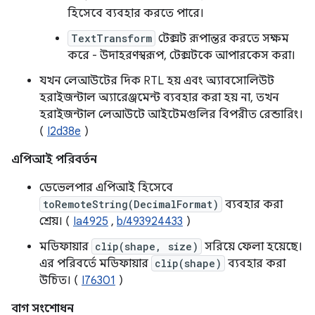
হিসেবে ব্যবহার করতে পারে।
TextTransform
টেক্সট রূপান্তর করতে সক্ষম
করে - উদাহরণস্বরূপ, টেক্সটকে আপারকেস করা।
যখন লেআউটের দিক RTL হয় এবং অ্যাবসোলিউট
হরাইজন্টাল অ্যারেঞ্জমেন্ট ব্যবহার করা হয় না, তখন
হরাইজন্টাল লেআউটে আইটেমগুলির বিপরীত রেন্ডারিং।
(
I2d38e
)
এপিআই পরিবর্তন
ডেভেলপার এপিআই হিসেবে
toRemoteString(DecimalFormat)
ব্যবহার করা
শ্রেয়। (
Ia4925
,
b/493924433
)
মডিফায়ার
clip(shape, size)
সরিয়ে ফেলা হয়েছে।
এর পরিবর্তে মডিফায়ার
clip(shape)
ব্যবহার করা
উচিত। (
I76301
)
বাগ সংশোধন