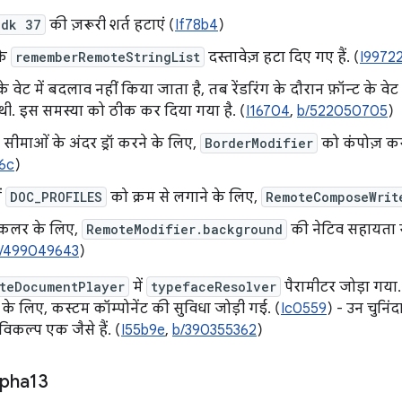
Sdk 37
की ज़रूरी शर्त हटाएं (
If78b4
)
के
rememberRemoteStringList
दस्तावेज़ हटा दिए गए हैं. (
I9972
े वेट में बदलाव नहीं किया जाता है, तब रेंडरिंग के दौरान फ़ॉन्ट के व
थी. इस समस्या को ठीक कर दिया गया है. (
I16704
,
b/522050705
)
ी सीमाओं के अंदर ड्रॉ करने के लिए,
BorderModifier
को कंपोज़ कर
6c
)
ें
DOC_PROFILES
को क्रम से लगाने के लिए,
RemoteComposeWrit
 कलर के लिए,
RemoteModifier.background
की नेटिव सहायता स
/499049643
)
teDocumentPlayer
में
typefaceResolver
पैरामीटर जोड़ा गया.
े लिए, कस्टम कॉम्पोनेंट की सुविधा जोड़ी गई. (
Ic0559
) - उन चुनिं
 विकल्प एक जैसे हैं. (
I55b9e
,
b/390355362
)
lpha13