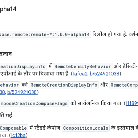
lpha14
pose.remote:remote-*:1.0.0-alpha14
रिलीज़ हो गया है. वर्श
बदलाव
reationDisplayInfo
में
RemoteDensityBehavior
और डेंसिटी-
 एपीआई के तौर पर दिखाया गया है. (
Iafca2
,
b/524921038
)
Behavior
को
RemoteCreationDisplayInfo
और
RemoteComp
38
,
b/524921038
)
omposeCreationComposeFlags
को सार्वजनिक किया गया. (
I1f89
की गईं
Composable
में स्टैंडर्ड कंपोज़
CompositionLocals
के इस्तेमाल के
गया. (
Ic12ba
)