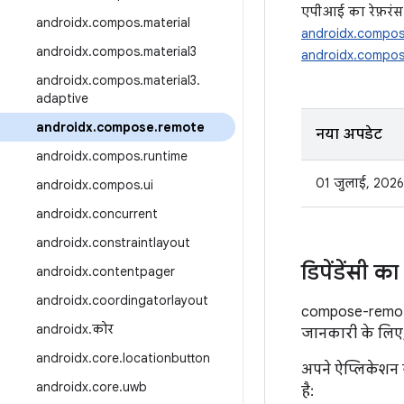
एपीआई का रेफ़रंस
androidx
.
compos
.
material
androidx.compos
androidx
.
compos
.
material3
androidx.compos
androidx
.
compos
.
material3
.
adaptive
androidx
.
compose
.
remote
नया अपडेट
androidx
.
compos
.
runtime
01 जुलाई, 2026
androidx
.
compos
.
ui
androidx
.
concurrent
androidx
.
constraintlayout
डिपेंडेंसी 
androidx
.
contentpager
androidx
.
coordingatorlayout
compose-remote प
androidx
.
कोर
जानकारी के लिए
androidx
.
core
.
locationbutton
अपने ऐप्लिकेशन 
androidx
.
core
.
uwb
है: