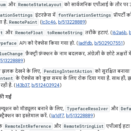
num
और
RemoteStateLayout
को सार्वजनिक एपीआई के तौर पर उ
ationSettings
इंटरफ़ेस में
fontVariationSettings
प्रॉपर्टी
 है.
RemotePaint
(
Ic3c46
,
b/513228889
)
nt
और
RemoteFloat
toRemoteString
तरीके हटाएं. (
I62a6b
,
ypeface
API को ऐक्सेस किया गया हो. (
Iadfdb
,
b/502907551
)
lueChange
फ़ैक्ट्री फ़ंक्शन के नाम बदलकर, अंग्रेज़ी के छोटे अक्षरों मे
/513228889
)
 झलक देखने के लिए,
PendingIntentAction
को सुरक्षित बनाया 
Intent
के ऐक्सेस को कुछ समय के लिए रोक दिया गया है. साथ ही, झल
रही है. (
I43b37
,
b/512403924
)
की गईं
़ॉल्यूशन को मॉड्यूलर बनाने के लिए,
TypefaceResolver
और
Def
्ट्रैक्शन का इस्तेमाल करें. (
Ia1df7
,
b/513228889
)
के
RemoteIntReference
और
RemoteStringList
एपीआई हटा दिए