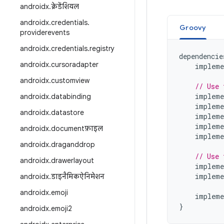
androidx
.
क्रेडेंशियल
androidx
.
credentials
.
Groovy
providerevents
androidx
.
credentials
.
registry
dependencie
androidx
.
cursoradapter
impleme
androidx
.
customview
// Use 
impleme
androidx
.
databinding
impleme
androidx
.
datastore
impleme
impleme
androidx
.
documentफ़ाइल
impleme
androidx
.
draganddrop
// Use 
androidx
.
drawerlayout
impleme
impleme
androidx
.
डाइनैमिकऐनिमेशन
androidx
.
emoji
impleme
}
androidx
.
emoji2