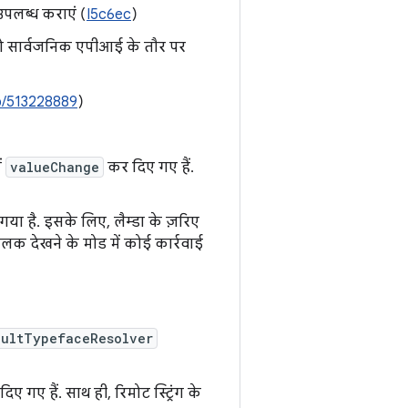
पलब्ध कराएं (
I5c6ec
)
 को सार्वजनिक एपीआई के तौर पर
b/513228889
)
ं
valueChange
कर दिए गए हैं.
गया है. इसके लिए, लैम्डा के ज़रिए
क देखने के मोड में कोई कार्रवाई
aultTypefaceResolver
 गए हैं. साथ ही, रिमोट स्ट्रिंग के