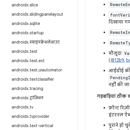
RemoteE
androidx
.
slice
androidx
.
slidingpanelayout
fontVari
दिखाया गया
androidx
.
sqlite
RemoteI
androidx
.
startup
androidx
.
स्वाइपफ़्रेशलेआउट
RemoteT
androidx
.
test
मौजूदा
Va
(
I812b9
,
b
androidx
.
test
.
ext
androidx
.
test
.
uiautomator
आईडीई की
Pending
androidx
.
textclassifier
नहीं की जा 
androidx
.
tracing
गड़बड़ियां ठीक 
androidx
.
ट्रांज़िशन
androidx
.
tv
फ़ॉन्ट रिज
इंटरनल ऐब्स
androidx
.
tvprovider
पुराने हो चु
androidx
.
text-vertical