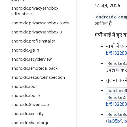
17 जून, 2026
androidx
.
privacysandbox
.
sdkruntime
androidx.com
androidx
.
privacysandbox
.
tools
शामिल हैं.
androidx
.
privacysandbox
.
ui
एपीआई में हुए 
androidx
.
profileinstaller
नामों में 
androidx
.
सुझाव
b/513228
androidx
.
recyclerview
RemoteB
androidx
.
remotecallback
उपलब्ध करा
androidx
.
resourceinspection
तुलना करन
androidx
.
room
capture
androidx
.
room3
RemoteC
b/513228
androidx
.
Savedstate
androidx
.
security
RemoteB
(
Ia05b9
,
b
androidx
.
sharetarget