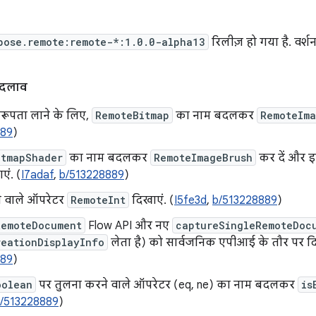
pose.remote:remote-*:1.0.0-alpha13
रिलीज़ हो गया है. वर्श
बदलाव
एकरूपता लाने के लिए,
RemoteBitmap
का नाम बदलकर
RemoteIma
889
)
itmapShader
का नाम बदलकर
RemoteImageBrush
कर दें और इ
एं. (
I7adaf
,
b/513228889
)
े वाले ऑपरेटर
RemoteInt
दिखाएं. (
I5fe3d
,
b/513228889
)
RemoteDocument
Flow API और नए
captureSingleRemoteDoc
reationDisplayInfo
लेता है) को सार्वजनिक एपीआई के तौर पर दि
889
)
oolean
पर तुलना करने वाले ऑपरेटर (eq, ne) का नाम बदलकर
is
/513228889
)