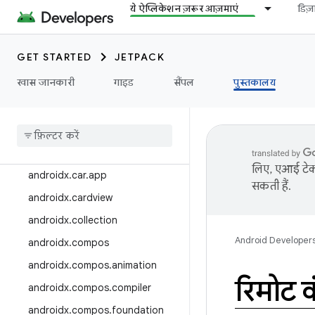
Androidx.ब्लूटूथ
ये ऐप्लिकेशन ज़रूर आज़माएं
डिज
androidx.ब्राउज़र
androidx.कैमरा
GET STARTED
JETPACK
androidx.camera.featurecombin
खास जानकारी
गाइड
सैंपल
पुस्तकालय
ationquery
androidx
.
camera
.
media3
androidx
.
camera
.
viewfinder
androidx
.
car
लिए, एआई टेक्
androidx
.
car
.
app
सकती हैं.
androidx
.
cardview
androidx
.
collection
Android Developer
androidx
.
compos
androidx
.
compos
.
animation
रिमोट 
androidx
.
compos
.
compiler
androidx
.
compos
.
foundation