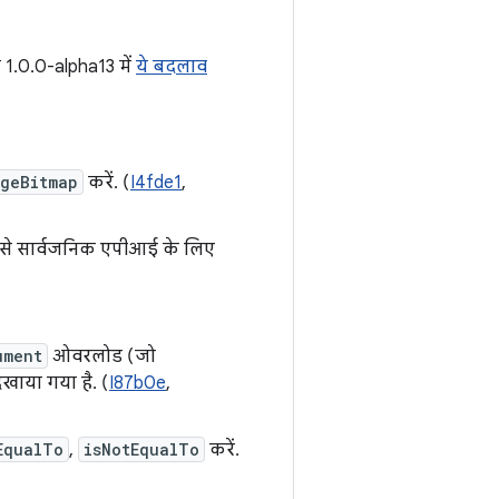
न 1.0.0-alpha13 में
ये बदलाव
geBitmap
करें. (
I4fde1
,
से सार्वजनिक एपीआई के लिए
ument
ओवरलोड (जो
खाया गया है. (
I87b0e
,
EqualTo
,
isNotEqualTo
करें.