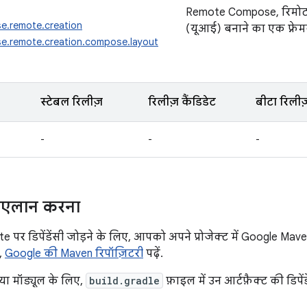
Remote Compose, रिमोट ड
e.remote.creation
(यूआई) बनाने का एक फ़्रेमव
e.remote.creation.compose.layout
स्टेबल रिलीज़
रिलीज़ कैंडिडेट
बीटा रिलीज
-
-
-
का एलान करना
र डिपेंडेंसी जोड़ने के लिए, आपको अपने प्रोजेक्ट में Google Maven 
,
Google की Maven रिपॉज़िटरी
पढ़ें.
या मॉड्यूल के लिए,
build.gradle
फ़ाइल में उन आर्टफ़ैक्ट की डिपे