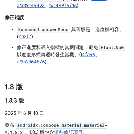
b/389149423
、
b/149979716
)
修正錯誤
ExposedDropdownMenu
與舊版是二進位檔相容。
(
I133f7
)
修正進度和載入指標的當機問題，避免
Float.NaN
以進度形式傳遞時發生當機。(
I4fa96
、
b/352364576
)
1
.
8 版
1
.
8
.
3 版
2025 年 6 月 18 日
發布
androidx.compose.material:material-
*:1.8.3
。1.8.3 版包含
這些修訂項目
。