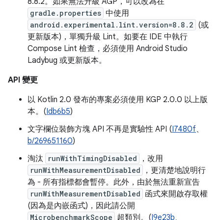
8.8.2。如果無法升級 AGP，可以改為在
gradle.properties
中使用
android.experimental.lint.version=8.8.2
(或
更新版本)，單獨升級 Lint。如要在 IDE 中執行
Compose Lint 檢查，必須使用 Android Studio
Ladybug 或更新版本。
API 變更
以 Kotlin 2.0 發布的專案必須使用 KGP 2.0.0 以上版
本。(
Idb6b5
)
文字欄位裝飾方塊 API 不再是實驗性 API (
I7480f
、
b/269651160
)
淘汰
runWithTimingDisabled
，改用
runWithMeasurementDisabled
，更清楚地說明行
為 - 所有指標都會暫停。此外，由於無法重新宣告
runWithMeasurementDisabled
函式來開啟存取權
(因為是內嵌函式)，因此請公開
MicrobenchmarkScope
超類別。(
I9e23b
、