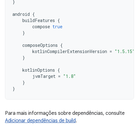
}
android
{
buildFeatures
{
compose
true
}
composeOptions
{
kotlinCompilerExtensionVersion
=
"1.5.15"
}
kotlinOptions
{
jvmTarget
=
"1.8"
}
}
Para mais informações sobre dependências, consulte
Adicionar dependências de build
.