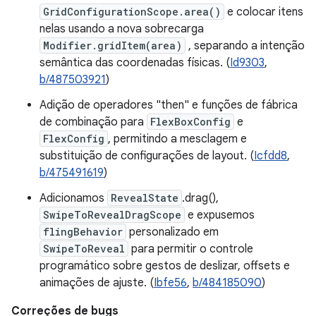
GridConfigurationScope.area()
e colocar itens
nelas usando a nova sobrecarga
Modifier.gridItem(area)
, separando a intenção
semântica das coordenadas físicas. (
Id9303
,
b/487503921
)
Adição de operadores "then" e funções de fábrica
de combinação para
FlexBoxConfig
e
FlexConfig
, permitindo a mesclagem e
substituição de configurações de layout. (
Icfdd8
,
b/475491619
)
Adicionamos
RevealState
.drag(),
SwipeToRevealDragScope
e expusemos
flingBehavior
personalizado em
SwipeToReveal
para permitir o controle
programático sobre gestos de deslizar, offsets e
animações de ajuste. (
Ibfe56
,
b/484185090
)
Correções de bugs