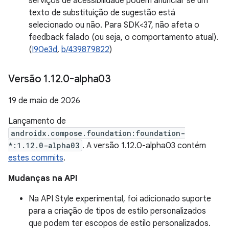
serviços de acessibilidade podem anunciar se um
texto de substituição de sugestão está
selecionado ou não. Para SDK<37, não afeta o
feedback falado (ou seja, o comportamento atual).
(
I90e3d
,
b/439879822
)
Versão 1
.
12
.
0-alpha03
19 de maio de 2026
Lançamento de
androidx.compose.foundation:foundation-
*:1.12.0-alpha03
. A versão 1.12.0-alpha03 contém
estes commits
.
Mudanças na API
Na API Style experimental, foi adicionado suporte
para a criação de tipos de estilo personalizados
que podem ter escopos de estilo personalizados.