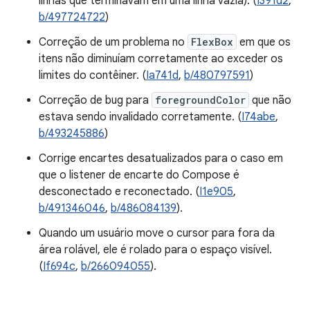
linhas que terminavam em uma linha vazia). (
I391d2
,
b/497724722
)
Correção de um problema no
FlexBox
em que os
itens não diminuíam corretamente ao exceder os
limites do contêiner. (
Ia741d
,
b/480797591
)
Correção de bug para
foregroundColor
que não
estava sendo invalidado corretamente. (
I74abe
,
b/493245886
)
Corrige encartes desatualizados para o caso em
que o listener de encarte do Compose é
desconectado e reconectado. (
I1e905
,
b/491346046
,
b/486084139
).
Quando um usuário move o cursor para fora da
área rolável, ele é rolado para o espaço visível.
(
If694c
,
b/266094055
).