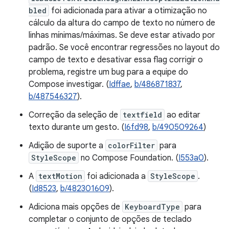
bled
foi adicionada para ativar a otimização no
cálculo da altura do campo de texto no número de
linhas mínimas/máximas. Se deve estar ativado por
padrão. Se você encontrar regressões no layout do
campo de texto e desativar essa flag corrigir o
problema, registre um bug para a equipe do
Compose investigar. (
Idffae
,
b/486871837
,
b/487546327
).
Correção da seleção de
textfield
ao editar
texto durante um gesto. (
I6fd98
,
b/490509264
)
Adição de suporte a
colorFilter
para
StyleScope
no Compose Foundation. (
I553a0
).
A
textMotion
foi adicionada a
StyleScope
.
(
Id8523
,
b/482301609
).
Adiciona mais opções de
KeyboardType
para
completar o conjunto de opções de teclado