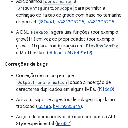
Adicionamos
constraints
a
GridConfigurationScope
para permitir a
definição de faixas de grade com base no tamanho
disponível. (
I80a41
,
b/481205205
,
b/481205205
).
A DSL
FlexBox
agora usa funções (por exemplo,
grow(1f)) em vez de propriedades (por exemplo,
grow = 1f) para configuração em
FlexBoxConfig
e Modifier.flex. (
I8dbae
,
b/475491619
)
Correções de bugs
Correção de um bug em que
OutputTransformation
causa a inserção de
caracteres duplicados em alguns IMEs. (
I9fdc0
).
Adiciona suporte a gestos de rolagem rápida no
trackpad (
I55f8a
,
b/479285849
).
Adição de comparativos de mercado para a API
Style experimental (
I67437
).