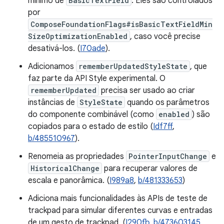
mínimo de
BasicTextField
. Eles são controlados
por
ComposeFoundationFlags#isBasicTextFieldMin
SizeOptimizationEnabled
, caso você precise
desativá-los. (
I70ade
).
Adicionamos
rememberUpdatedStyleState
, que
faz parte da API Style experimental. O
rememberUpdated
precisa ser usado ao criar
instâncias de
StyleState
quando os parâmetros
do componente combinável (como
enabled
) são
copiados para o estado de estilo (
Idf7ff
,
b/485510967
).
Renomeia as propriedades
PointerInputChange
e
HistoricalChange
para recuperar valores de
escala e panorâmica. (
I989a8
,
b/481333653
)
Adiciona mais funcionalidades às APIs de teste de
trackpad para simular diferentes curvas e entradas
de um gesto de trackpad. (
I290fb
,
b/473603145
,