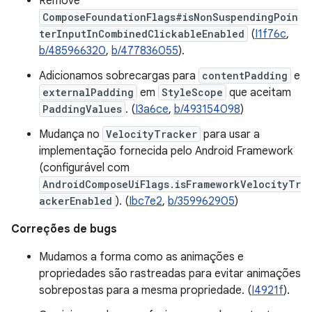
Remove
ComposeFoundationFlags#isNonSuspendingPoin
terInputInCombinedClickableEnabled
(
I1f76c
,
b/485966320
,
b/477836055
).
Adicionamos sobrecargas para
contentPadding
e
externalPadding
em
StyleScope
que aceitam
PaddingValues
. (
I3a6ce
,
b/493154098
)
Mudança no
VelocityTracker
para usar a
implementação fornecida pelo Android Framework
(configurável com
AndroidComposeUiFlags.isFrameworkVelocityTr
ackerEnabled
). (
Ibc7e2
,
b/359962905
)
Correções de bugs
Mudamos a forma como as animações e
propriedades são rastreadas para evitar animações
sobrepostas para a mesma propriedade. (
I4921f
).