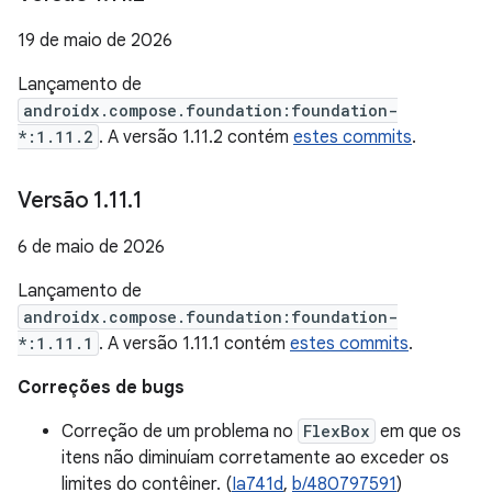
19 de maio de 2026
Lançamento de
androidx.compose.foundation:foundation-
*:1.11.2
. A versão 1.11.2 contém
estes commits
.
Versão 1
.
11
.
1
6 de maio de 2026
Lançamento de
androidx.compose.foundation:foundation-
*:1.11.1
. A versão 1.11.1 contém
estes commits
.
Correções de bugs
Correção de um problema no
FlexBox
em que os
itens não diminuíam corretamente ao exceder os
limites do contêiner. (
Ia741d
,
b/480797591
)