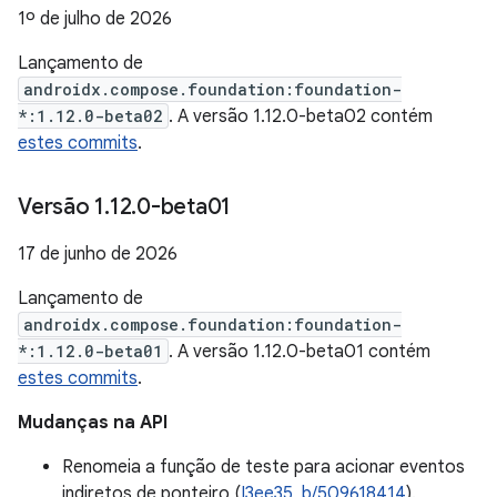
1º de julho de 2026
Lançamento de
androidx.compose.foundation:foundation-
*:1.12.0-beta02
. A versão 1.12.0-beta02 contém
estes commits
.
Versão 1
.
12
.
0-beta01
17 de junho de 2026
Lançamento de
androidx.compose.foundation:foundation-
*:1.12.0-beta01
. A versão 1.12.0-beta01 contém
estes commits
.
Mudanças na API
Renomeia a função de teste para acionar eventos
indiretos de ponteiro (
I3ee35
,
b/509618414
).