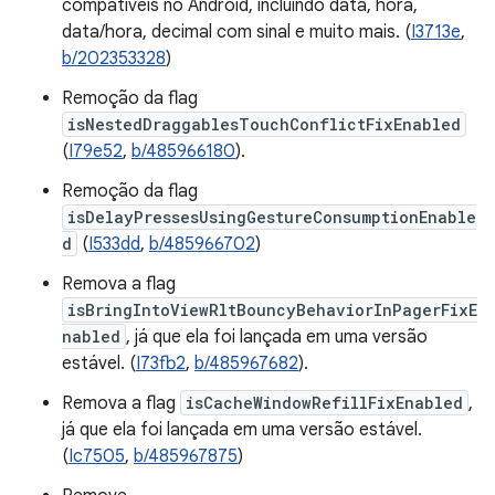
compatíveis no Android, incluindo data, hora,
data/hora, decimal com sinal e muito mais. (
I3713e
,
b/202353328
)
Remoção da flag
isNestedDraggablesTouchConflictFixEnabled
(
I79e52
,
b/485966180
).
Remoção da flag
isDelayPressesUsingGestureConsumptionEnable
d
(
I533dd
,
b/485966702
)
Remova a flag
isBringIntoViewRltBouncyBehaviorInPagerFixE
nabled
, já que ela foi lançada em uma versão
estável. (
I73fb2
,
b/485967682
).
Remova a flag
isCacheWindowRefillFixEnabled
,
já que ela foi lançada em uma versão estável.
(
Ic7505
,
b/485967875
)