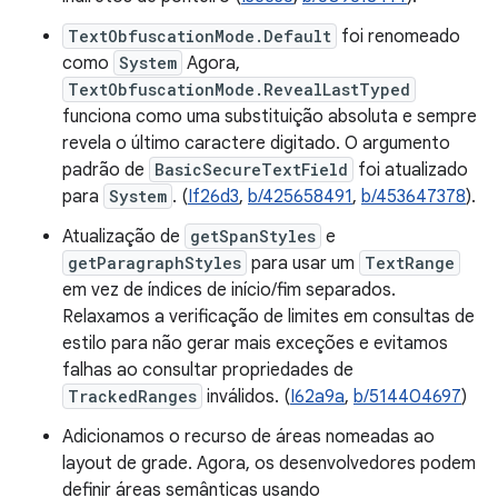
TextObfuscationMode.Default
foi renomeado
como
System
Agora,
TextObfuscationMode.RevealLastTyped
funciona como uma substituição absoluta e sempre
revela o último caractere digitado. O argumento
padrão de
BasicSecureTextField
foi atualizado
para
System
. (
If26d3
,
b/425658491
,
b/453647378
).
Atualização de
getSpanStyles
e
getParagraphStyles
para usar um
TextRange
em vez de índices de início/fim separados.
Relaxamos a verificação de limites em consultas de
estilo para não gerar mais exceções e evitamos
falhas ao consultar propriedades de
TrackedRanges
inválidos. (
I62a9a
,
b/514404697
)
Adicionamos o recurso de áreas nomeadas ao
layout de grade. Agora, os desenvolvedores podem
definir áreas semânticas usando