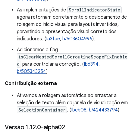
As implementações de
ScrollIndicatorState
agora retornam corretamente o deslocamento de
rolagem do início visual para layouts invertidos,
garantindo a apresentação visual correta dos
indicadores. (
Ia3fae
,
b/503604996
).
Adicionamos a flag
isClearNestedScrollCoroutineScopeFixEnable
d
para controlar a correção. (
Ibd394
,
b/505343254
)
Contribuição externa
Ativamos a rolagem automática ao arrastar a
seleção de texto além da janela de visualização em
SelectionContainer
. (
Ibcb08
,
b/424433794
)
Versão 1
.
12
.
0-alpha02