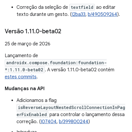
Correção da seleção de
textfield
ao editar
texto durante um gesto. (
I2ba33
,
b/490509264
).
Versão 1
.
11
.
0-beta02
25 de março de 2026
Lançamento de
androidx.compose.foundation:foundation-
*:1.11.0-beta02
. A versão 1.11.0-beta02 contém
estes commits
.
Mudanças na API
Adicionamos a flag
isReverseLayoutNestedScrollConnectionInPag
erFixEnabled
para controlar o lançamento dessa
correção. (
I07404
,
b/399800244
)