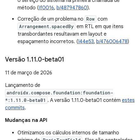
o serviço do sistema na primeira chamada de
método (
If0016
,
b/487947860
).
Correção de um problema no
Row
com
Arrangement.spacedBy
em RTL em que itens
transbordantes resultavam em layout e
espaçamento incorretos. (
I44e53
,
b/476006478
)
Versão 1
.
11
.
0-beta01
11 de março de 2026
Lançamento de
androidx.compose.foundation:foundation-
*:1.11.0-beta01
. A versão 1.11.0-beta01 contém
estes
commits
.
Mudanças na API
Otimizamos os cálculos internos de tamanho