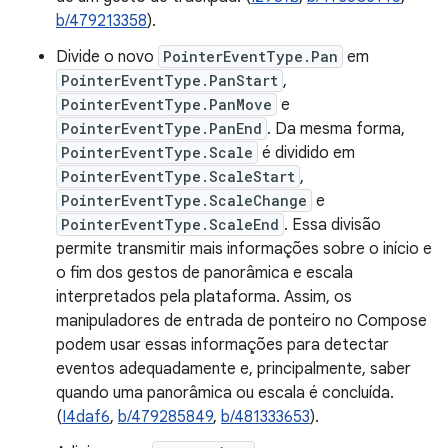
b/479213358
).
Divide o novo
PointerEventType.Pan
em
PointerEventType.PanStart
,
PointerEventType.PanMove
e
PointerEventType.PanEnd
. Da mesma forma,
PointerEventType.Scale
é dividido em
PointerEventType.ScaleStart
,
PointerEventType.ScaleChange
e
PointerEventType.ScaleEnd
. Essa divisão
permite transmitir mais informações sobre o início e
o fim dos gestos de panorâmica e escala
interpretados pela plataforma. Assim, os
manipuladores de entrada de ponteiro no Compose
podem usar essas informações para detectar
eventos adequadamente e, principalmente, saber
quando uma panorâmica ou escala é concluída.
(
I4daf6
,
b/479285849
,
b/481333653
).