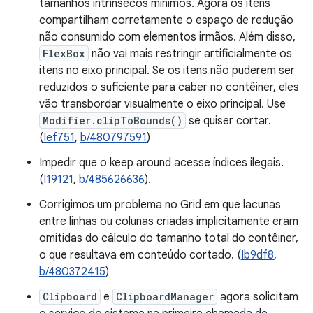
tamanhos intrínsecos mínimos. Agora os itens
compartilham corretamente o espaço de redução
não consumido com elementos irmãos. Além disso,
FlexBox
não vai mais restringir artificialmente os
itens no eixo principal. Se os itens não puderem ser
reduzidos o suficiente para caber no contêiner, eles
vão transbordar visualmente o eixo principal. Use
Modifier.clipToBounds()
se quiser cortar.
(
Ief751
,
b/480797591
)
Impedir que o keep around acesse índices ilegais.
(
I19121
,
b/485626636
).
Corrigimos um problema no Grid em que lacunas
entre linhas ou colunas criadas implicitamente eram
omitidas do cálculo do tamanho total do contêiner,
o que resultava em conteúdo cortado. (
Ib9df8
,
b/480372415
)
Clipboard
e
ClipboardManager
agora solicitam