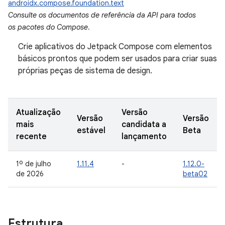
androidx.compose.foundation.text
Consulte os documentos de referência da API para todos
os pacotes do Compose
.
Crie aplicativos do Jetpack Compose com elementos
básicos prontos que podem ser usados para criar suas
próprias peças de sistema de design.
Atualização
Versão
Versão
Versão
mais
candidata a
estável
Beta
recente
lançamento
1º de julho
1.11.4
-
1.12.0-
de 2026
beta02
Estrutura