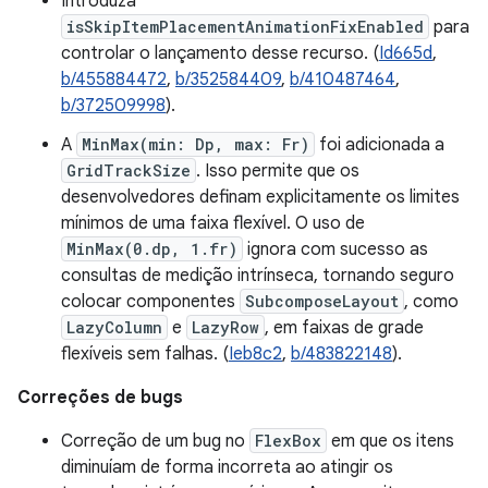
Introduza
isSkipItemPlacementAnimationFixEnabled
para
controlar o lançamento desse recurso. (
Id665d
,
b/455884472
,
b/352584409
,
b/410487464
,
b/372509998
).
A
MinMax(min: Dp, max: Fr)
foi adicionada a
GridTrackSize
. Isso permite que os
desenvolvedores definam explicitamente os limites
mínimos de uma faixa flexível. O uso de
MinMax(0.dp, 1.fr)
ignora com sucesso as
consultas de medição intrínseca, tornando seguro
colocar componentes
SubcomposeLayout
, como
LazyColumn
e
LazyRow
, em faixas de grade
flexíveis sem falhas. (
Ieb8c2
,
b/483822148
).
Correções de bugs
Correção de um bug no
FlexBox
em que os itens
diminuíam de forma incorreta ao atingir os