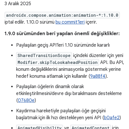
3 Aralık 2025
androidx.compose.animation:animation-*:1.10.0
iptal edilir. 1.10.0 sürümü
bu commit'leri
içerir.
1.9.0 sürümünden beri yapılan önemli değişiklikler:
Paylaşılan geçiş API'leri 1.10 sürümünde kararlı
SharedTransitionScope
içindeki düzenler için yeni
Modifier.skipToLookaheadPosition
API. Bu API,
konum değişikliklerini animasyonla göstermek yerine
hedef konuma atlamak için kullanılır (
9a88f4
).
Paylaşılan öğelerin dinamik olarak
etkinleştirilmesini/devre dışı bırakılmasını destekleme
(
07680e
)
Kaydırma hareketiyle paylaşılan öğe geçişini
başlatmak için ilk hızı destekleyen yeni API (
b0afe2
)
AnimatedVisibility
ve
AnimatedContent
için