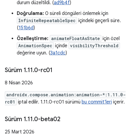
durum düzeltildi. (
ad9b4f
)
Doğrulama:
0 süreli döngüleri önlemek için
InfiniteRepeatableSpec
içindeki geçerli süre.
(
151b6d
)
Özelleştirme:
animateFloatAsState
için özel
AnimationSpec
içinde
visibilityThreshold
değerine uyun. (
3a1cdc
)
Sürüm 1
.
11
.
0-rc01
8 Nisan 2026
androidx.compose.animation:animation-*:1.11.0-
rc01
iptal edilir. 1.11.0-rc01 sürümü
bu commit'leri
içerir.
Sürüm 1
.
11
.
0-beta02
25 Mart 2026