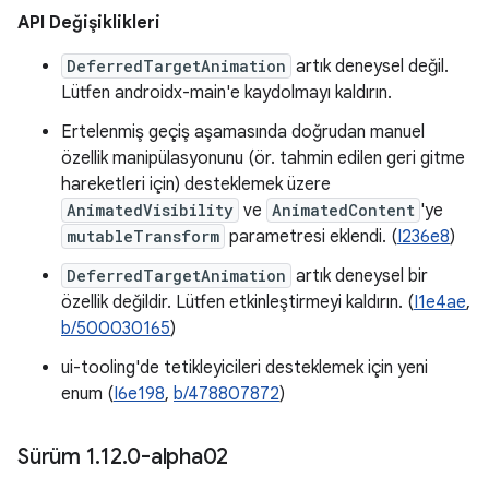
API Değişiklikleri
DeferredTargetAnimation
artık deneysel değil.
Lütfen androidx-main'e kaydolmayı kaldırın.
Ertelenmiş geçiş aşamasında doğrudan manuel
özellik manipülasyonunu (ör. tahmin edilen geri gitme
hareketleri için) desteklemek üzere
AnimatedVisibility
ve
AnimatedContent
'ye
mutableTransform
parametresi eklendi. (
I236e8
)
DeferredTargetAnimation
artık deneysel bir
özellik değildir. Lütfen etkinleştirmeyi kaldırın. (
I1e4ae
,
b/500030165
)
ui-tooling'de tetikleyicileri desteklemek için yeni
enum (
I6e198
,
b/478807872
)
Sürüm 1
.
12
.
0-alpha02