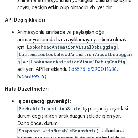
sınırlama animasyonunun yörüngesi, bulunan eşleşme
sayısı, geçişin etkin olup olmadığı vb. yer alır.
API Değişiklikleri
Animasyonlu sınırlarda ve paylaşılan öğe
animasyonlarında hata ayıklamaya yardımcı olmak
için
LookaheadAnimationVisualDebugging
,
CustomizedLookaheadAnimationVisualDebuggin
g
ve
LookaheadAnimationVisualDebugConfig
adlı yeni API'ler eklendi. (
Id5575
,
b/390011686
,
b/466169919
)
Hata Düzeltmeleri
İş parçacığı güvenliği:
SeekableTransitionState
İş parçacığı dışındaki
durum değişiklikleri artık düzgün şekilde işleniyor.
Daha önce, durum
Snapshot.withMutableSnapshot()
kullanılarak