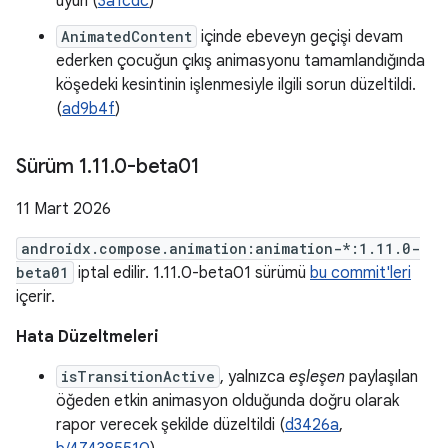
uyun (
3a1cdc
)
AnimatedContent
içinde ebeveyn geçişi devam
ederken çocuğun çıkış animasyonu tamamlandığında
köşedeki kesintinin işlenmesiyle ilgili sorun düzeltildi.
(
ad9b4f
)
Sürüm 1
.
11
.
0-beta01
11 Mart 2026
androidx.compose.animation:animation-*:1.11.0-
beta01
iptal edilir. 1.11.0-beta01 sürümü
bu commit'leri
içerir.
Hata Düzeltmeleri
isTransitionActive
, yalnızca
eşleşen
paylaşılan
öğeden etkin animasyon olduğunda doğru olarak
rapor verecek şekilde düzeltildi (
d3426a
,