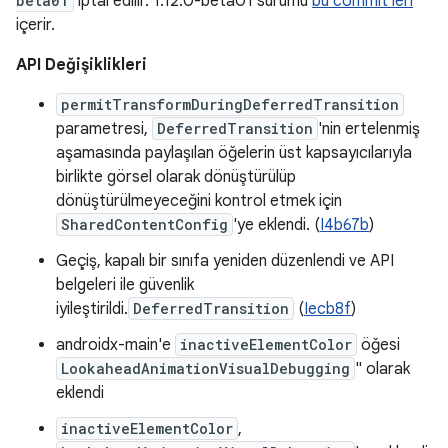
beta01
iptal edilir. 1.12.0-beta01 sürümü
bu commit'leri
içerir.
API Değişiklikleri
permitTransformDuringDeferredTransition
parametresi,
DeferredTransition
'nin ertelenmiş
aşamasında paylaşılan öğelerin üst kapsayıcılarıyla
birlikte görsel olarak dönüştürülüp
dönüştürülmeyeceğini kontrol etmek için
SharedContentConfig
'ye eklendi. (
I4b67b
)
Geçiş, kapalı bir sınıfa yeniden düzenlendi ve API
belgeleri ile güvenlik
iyileştirildi.
DeferredTransition
(
Iecb8f
)
androidx-main'e
inactiveElementColor
öğesi
LookaheadAnimationVisualDebugging
" olarak
eklendi
inactiveElementColor
,