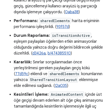
kullanıcı arayüzü iş parçacığı dışında değiştirildiyse
geçiş, güncellemeyi kullanıcı arayüzü iş parçacığı
dışında işlemeye çalışıyordu. (
0aba38
)
Performans:
sharedElements
harita erişiminin
performansı iyileştirildi. (
93f57d
)
Durum Raporlama:
isTransitionActive
,
eşleşen paylaşılan öğelerden etkin animasyonlar
olduğunda yalnızca doğru değerini bildirecek şekilde
düzeltildi. (
d3426a
,
b/474385510
)
Kararlılık:
Sınırlar sorgulanmadan önce
yerleştirilmesi gereken paylaşılan geçiş kökü
(
77d59c
) eklendi ve
sharedElements
konumlarının
yalnızca
SharedTransitionLayout
eklenmişse
elde edilmesi sağlandı. (
I2a035
)
Kesintileri İşleme:
AnimatedContent
içinde üst
öğe geçişi devam ederken alt öğe çıkış animasyonu
tamamlandığında kesintilerin işlenmesiyle ilgili uç