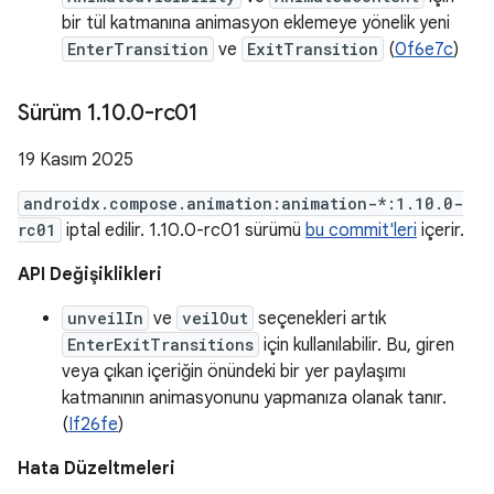
bir tül katmanına animasyon eklemeye yönelik yeni
EnterTransition
ve
ExitTransition
(
0f6e7c
)
Sürüm 1
.
10
.
0-rc01
19 Kasım 2025
androidx.compose.animation:animation-*:1.10.0-
rc01
iptal edilir. 1.10.0-rc01 sürümü
bu commit'leri
içerir.
API Değişiklikleri
unveilIn
ve
veilOut
seçenekleri artık
EnterExitTransitions
için kullanılabilir. Bu, giren
veya çıkan içeriğin önündeki bir yer paylaşımı
katmanının animasyonunu yapmanıza olanak tanır.
(
If26fe
)
Hata Düzeltmeleri