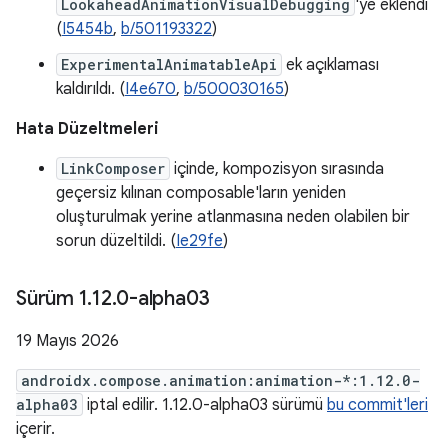
LookaheadAnimationVisualDebugging
'ye eklendi
(
I5454b
,
b/501193322
)
ExperimentalAnimatableApi
ek açıklaması
kaldırıldı. (
I4e670
,
b/500030165
)
Hata Düzeltmeleri
LinkComposer
içinde, kompozisyon sırasında
geçersiz kılınan composable'ların yeniden
oluşturulmak yerine atlanmasına neden olabilen bir
sorun düzeltildi. (
Ie29fe
)
Sürüm 1
.
12
.
0-alpha03
19 Mayıs 2026
androidx.compose.animation:animation-*:1.12.0-
alpha03
iptal edilir. 1.12.0-alpha03 sürümü
bu commit'leri
içerir.