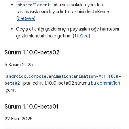
sharedElement
cihazının sökülüp yeniden
takılmasıyla sınırlayıcı kutu takibini destekleme
(
be0e9e
)
Geçiş etkinliği gözlemi için paylaşılan öğe haritasını
gözlemlenebilir hale getirin. (
1fc2ec
)
Sürüm 1
.
10
.
0-beta02
5 Kasım 2025
androidx.compose.animation:animation-*:1.10.0-
beta02
iptal edilir. 1.10.0-beta02 sürümü
bu commit'leri
içerir.
Sürüm 1
.
10
.
0-beta01
22 Ekim 2025