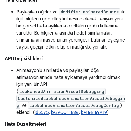
Yeni Özellikler
Paylaşılan öğeler ve
Modifier.animatedBounds
ile
ilgili bilgilerin görselleştirilmesine olanak tanıyan yeni
bir görsel hata ayıklama özellikleri grubu kullanıma
sunuldu. Bu bilgiler arasında hedef sınırlamalar,
sınırlama animasyonunun yörüngesi, bulunan eşleşme
sayısı, geçişin etkin olup olmadığı vb. yer alır.
API Değişiklikleri
Animasyonlu sınırlarda ve paylaşılan öğe
animasyonlarında hata ayıklamaya yardımcı olmak
için yeni bir API
(
LookaheadAnimationVisualDebugging
,
CustomizedLookaheadAnimationVisualDebuggin
g
ve
LookaheadAnimationVisualDebugConfig
)
eklendi. (
Id5575
,
b/390011686
,
b/466169919
)
Hata Düzeltmeleri