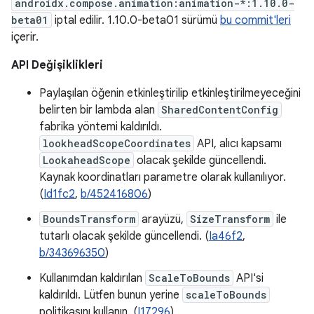
androidx.compose.animation:animation-*:1.10.0-
beta01
iptal edilir. 1.10.0-beta01 sürümü
bu commit'leri
içerir.
API Değişiklikleri
Paylaşılan öğenin etkinleştirilip etkinleştirilmeyeceğini
belirten bir lambda alan
SharedContentConfig
fabrika yöntemi kaldırıldı.
lookheadScopeCoordinates
API, alıcı kapsamı
LookaheadScope
olacak şekilde güncellendi.
Kaynak koordinatları parametre olarak kullanılıyor.
(
Id1fc2
,
b/452416806
)
BoundsTransform
arayüzü,
SizeTransform
ile
tutarlı olacak şekilde güncellendi. (
Ia46f2
,
b/343696350
)
Kullanımdan kaldırılan
ScaleToBounds
API'si
kaldırıldı. Lütfen bunun yerine
scaleToBounds
politikasını kullanın. (
I17296
)