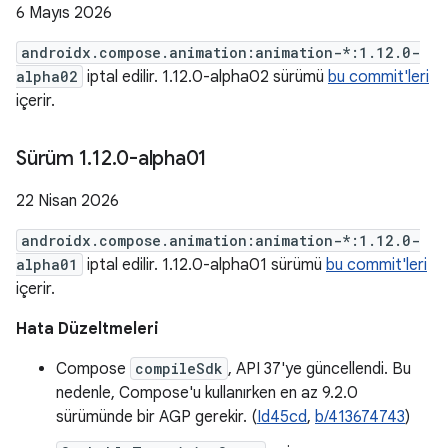
6 Mayıs 2026
androidx.compose.animation:animation-*:1.12.0-
alpha02
iptal edilir. 1.12.0-alpha02 sürümü
bu commit'leri
içerir.
Sürüm 1
.
12
.
0-alpha01
22 Nisan 2026
androidx.compose.animation:animation-*:1.12.0-
alpha01
iptal edilir. 1.12.0-alpha01 sürümü
bu commit'leri
içerir.
Hata Düzeltmeleri
Compose
compileSdk
, API 37'ye güncellendi. Bu
nedenle, Compose'u kullanırken en az 9.2.0
sürümünde bir AGP gerekir. (
Id45cd
,
b/413674743
)