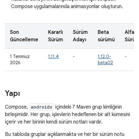
Compose uygulamalarında animasyonlar oluşturun.
Son
Kararlı
Sürüm
Beta
Alfa
Güncelleme
Sürüm
Adayı
sürümü
Sürü
1 Temmuz
1.11.4
-
1.12.0-
-
2026
beta02
Yapı
Compose,
androidx
içindeki 7 Maven grup kimliğinin
birleşimidir. Her grup, işlevlerin hedeflenen bir alt kümesini
içerir ve her birinin kendi sürüm notları vardır.
Bu tabloda gruplar açıklanmakta ve her bir sürüm notu