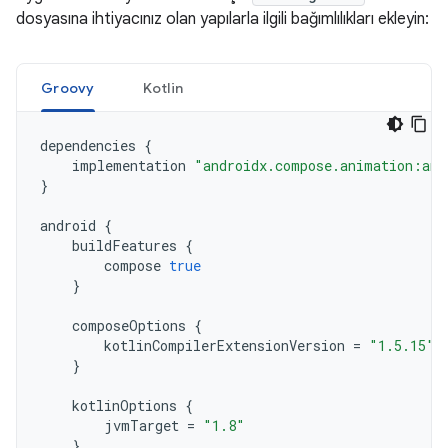
dosyasına ihtiyacınız olan yapılarla ilgili bağımlılıkları ekleyin:
Groovy
Kotlin
dependencies
{
implementation
"androidx.compose.animation:ani
}
android
{
buildFeatures
{
compose
true
}
composeOptions
{
kotlinCompilerExtensionVersion
=
"1.5.15"
}
kotlinOptions
{
jvmTarget
=
"1.8"
}