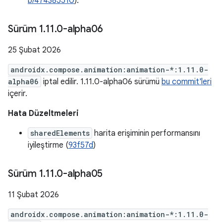
b/474385510
).
Sürüm 1
.
11
.
0-alpha06
25 Şubat 2026
androidx.compose.animation:animation-*:1.11.0-
alpha06
iptal edilir. 1.11.0-alpha06 sürümü
bu commit'leri
içerir.
Hata Düzeltmeleri
sharedElements
harita erişiminin performansını
iyileştirme (
93f57d
)
Sürüm 1
.
11
.
0-alpha05
11 Şubat 2026
androidx.compose.animation:animation-*:1.11.0-