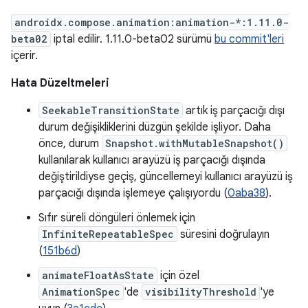
androidx.compose.animation:animation-*:1.11.0-
beta02
iptal edilir. 1.11.0-beta02 sürümü
bu commit'leri
içerir.
Hata Düzeltmeleri
SeekableTransitionState
artık iş parçacığı dışı
durum değişikliklerini düzgün şekilde işliyor. Daha
önce, durum
Snapshot.withMutableSnapshot()
kullanılarak kullanıcı arayüzü iş parçacığı dışında
değiştirildiyse geçiş, güncellemeyi kullanıcı arayüzü iş
parçacığı dışında işlemeye çalışıyordu (
0aba38
).
Sıfır süreli döngüleri önlemek için
InfiniteRepeatableSpec
süresini doğrulayın
(
151b6d
)
animateFloatAsState
için özel
AnimationSpec
'de
visibilityThreshold
'ye