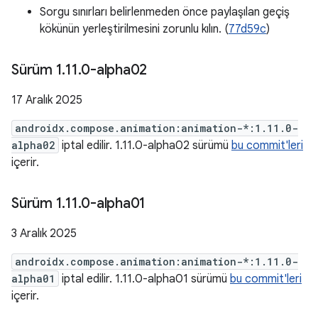
Sorgu sınırları belirlenmeden önce paylaşılan geçiş
kökünün yerleştirilmesini zorunlu kılın. (
77d59c
)
Sürüm 1
.
11
.
0-alpha02
17 Aralık 2025
androidx.compose.animation:animation-*:1.11.0-
alpha02
iptal edilir. 1.11.0-alpha02 sürümü
bu commit'leri
içerir.
Sürüm 1
.
11
.
0-alpha01
3 Aralık 2025
androidx.compose.animation:animation-*:1.11.0-
alpha01
iptal edilir. 1.11.0-alpha01 sürümü
bu commit'leri
içerir.