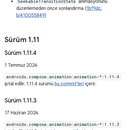
SeekableTransitionState
animasyonunu
düzenlemeden önce sonlandırma (
1bf9dc
,
b/410055849
)
Sürüm 1
.
11
Sürüm 1
.
11
.
4
1 Temmuz 2026
androidx.compose.animation:animation-*:1.11.4
iptal edilir. 1.11.4 sürümü
bu commit'leri
içerir.
Sürüm 1
.
11
.
3
17 Haziran 2026
androidx.compose.animation:animation-*:1.11.3