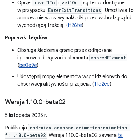
Opcje
unveilIn
i
veilOut
są teraz dostępne
w przypadku
EnterExitTransitions
. Umożliwia to
animowanie warstwy nakładki przed wchodzącą lub
wychodzącą treścią. (
If26fe
)
Poprawki błędów
Obsługa śledzenia granic przez odłączanie
i ponowne dołączanie elementu
sharedElement
(
be0e9e
)
Udostępnij mapę elementów współdzielonych do
obserwacji aktywności przejścia. (
1fc2ec
)
Wersja 1
.
10
.
0-beta02
5 listopada 2025 r.
Publikacja
androidx.compose.animation:animation-
*:1.10.0-beta02
Wersja 1.10.0-beta02 zawiera
te