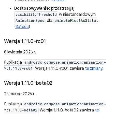
Dostosowywanie:
przestrzegaj
visibilityThreshold
w niestandardowym
AnimationSpec
dla
animateFloatAsState
.
(
3a1cdc
)
Wersja 1
.
11
.
0-rc01
8 kwietnia 2026 r.
Publikacja
androidx.compose.animation:animation-
*:1.11.0-rc01
Wersja 1.11.0-rc01 zawiera
te zmiany
.
Wersja 1
.
11
.
0-beta02
25 marca 2026 r.
Publikacja
androidx.compose.animation:animation-
*:1.11.0-beta02
Wersja 1.11.0-beta02 zawiera
te