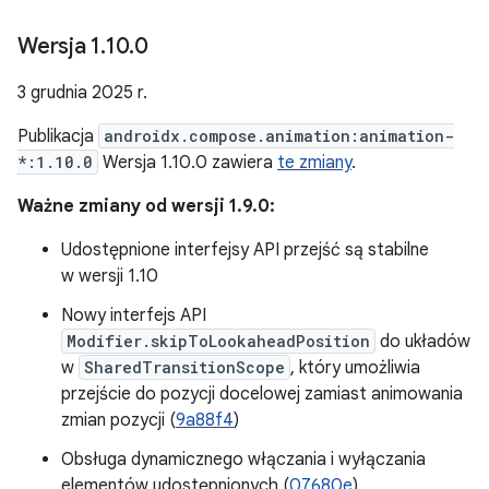
Wersja 1
.
10
.
0
3 grudnia 2025 r.
Publikacja
androidx.compose.animation:animation-
*:1.10.0
Wersja 1.10.0 zawiera
te zmiany
.
Ważne zmiany od wersji 1.9.0:
Udostępnione interfejsy API przejść są stabilne
w wersji 1.10
Nowy interfejs API
Modifier.skipToLookaheadPosition
do układów
w
SharedTransitionScope
, który umożliwia
przejście do pozycji docelowej zamiast animowania
zmian pozycji (
9a88f4
)
Obsługa dynamicznego włączania i wyłączania
elementów udostępnionych (
07680e
)