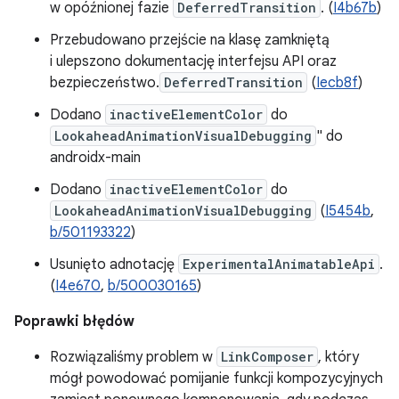
w opóźnionej fazie
DeferredTransition
. (
I4b67b
)
Przebudowano przejście na klasę zamkniętą
i ulepszono dokumentację interfejsu API oraz
bezpieczeństwo.
DeferredTransition
(
Iecb8f
)
Dodano
inactiveElementColor
do
LookaheadAnimationVisualDebugging
" do
androidx-main
Dodano
inactiveElementColor
do
LookaheadAnimationVisualDebugging
(
I5454b
,
b/501193322
)
Usunięto adnotację
ExperimentalAnimatableApi
.
(
I4e670
,
b/500030165
)
Poprawki błędów
Rozwiązaliśmy problem w
LinkComposer
, który
mógł powodować pomijanie funkcji kompozycyjnych