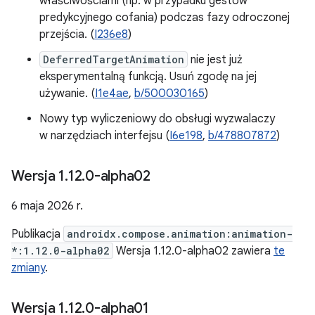
właściwościami (np. w przypadku gestów
predykcyjnego cofania) podczas fazy odroczonej
przejścia. (
I236e8
)
DeferredTargetAnimation
nie jest już
eksperymentalną funkcją. Usuń zgodę na jej
używanie. (
I1e4ae
,
b/500030165
)
Nowy typ wyliczeniowy do obsługi wyzwalaczy
w narzędziach interfejsu (
I6e198
,
b/478807872
)
Wersja 1
.
12
.
0-alpha02
6 maja 2026 r.
Publikacja
androidx.compose.animation:animation-
*:1.12.0-alpha02
Wersja 1.12.0-alpha02 zawiera
te
zmiany
.
Wersja 1
.
12
.
0-alpha01