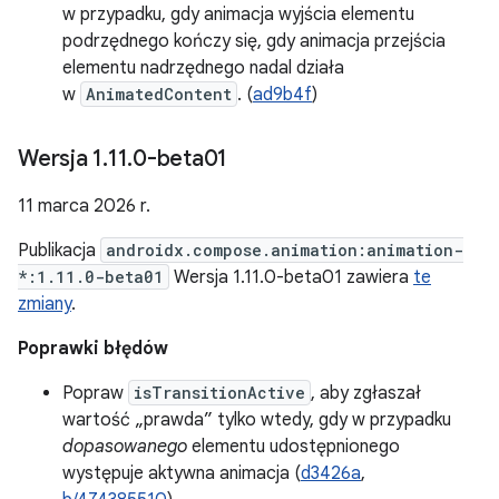
w przypadku, gdy animacja wyjścia elementu
podrzędnego kończy się, gdy animacja przejścia
elementu nadrzędnego nadal działa
w
AnimatedContent
. (
ad9b4f
)
Wersja 1
.
11
.
0-beta01
11 marca 2026 r.
Publikacja
androidx.compose.animation:animation-
*:1.11.0-beta01
Wersja 1.11.0-beta01 zawiera
te
zmiany
.
Poprawki błędów
Popraw
isTransitionActive
, aby zgłaszał
wartość „prawda” tylko wtedy, gdy w przypadku
dopasowanego
elementu udostępnionego
występuje aktywna animacja (
d3426a
,