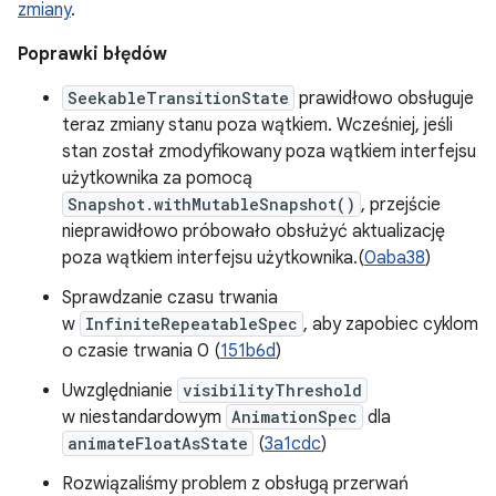
zmiany
.
Poprawki błędów
SeekableTransitionState
prawidłowo obsługuje
teraz zmiany stanu poza wątkiem. Wcześniej, jeśli
stan został zmodyfikowany poza wątkiem interfejsu
użytkownika za pomocą
Snapshot.withMutableSnapshot()
, przejście
nieprawidłowo próbowało obsłużyć aktualizację
poza wątkiem interfejsu użytkownika.(
0aba38
)
Sprawdzanie czasu trwania
w
InfiniteRepeatableSpec
, aby zapobiec cyklom
o czasie trwania 0 (
151b6d
)
Uwzględnianie
visibilityThreshold
w niestandardowym
AnimationSpec
dla
animateFloatAsState
(
3a1cdc
)
Rozwiązaliśmy problem z obsługą przerwań