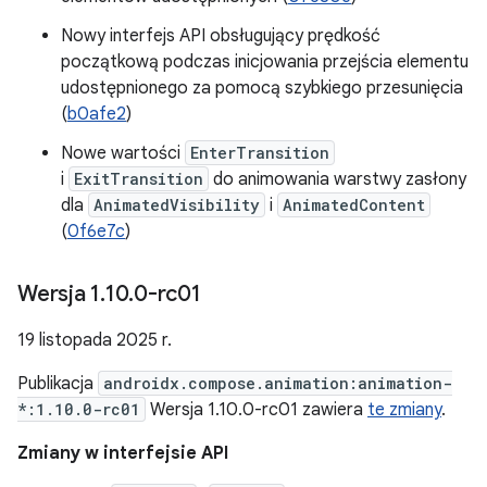
Nowy interfejs API obsługujący prędkość
początkową podczas inicjowania przejścia elementu
udostępnionego za pomocą szybkiego przesunięcia
(
b0afe2
)
Nowe wartości
EnterTransition
i
ExitTransition
do animowania warstwy zasłony
dla
AnimatedVisibility
i
AnimatedContent
(
0f6e7c
)
Wersja 1
.
10
.
0-rc01
19 listopada 2025 r.
Publikacja
androidx.compose.animation:animation-
*:1.10.0-rc01
Wersja 1.10.0-rc01 zawiera
te zmiany
.
Zmiany w interfejsie API