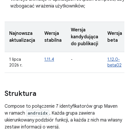
wzbogacać wrażenia użytkowników;
Wersja
Najnowsza
Wersja
Wersja
kandydująca
aktualizacja
stabilna
beta
do publikacji
1 lipca
1.11.4
-
1.12.0-
2026 r.
beta02
Struktura
Compose to połączenie 7 identyfikatorów grup Maven
w ramach
androidx
. Każda grupa zawiera
ukierunkowany podzbiór funkcji, a każda z nich ma własny
zestaw informacji o wersji.