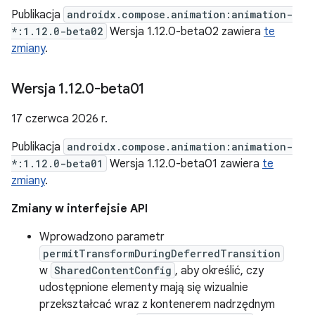
Publikacja
androidx.compose.animation:animation-
*:1.12.0-beta02
Wersja 1.12.0-beta02 zawiera
te
zmiany
.
Wersja 1
.
12
.
0-beta01
17 czerwca 2026 r.
Publikacja
androidx.compose.animation:animation-
*:1.12.0-beta01
Wersja 1.12.0-beta01 zawiera
te
zmiany
.
Zmiany w interfejsie API
Wprowadzono parametr
permitTransformDuringDeferredTransition
w
SharedContentConfig
, aby określić, czy
udostępnione elementy mają się wizualnie
przekształcać wraz z kontenerem nadrzędnym