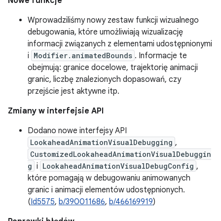
Nowe funkcje
Wprowadziliśmy nowy zestaw funkcji wizualnego
debugowania, które umożliwiają wizualizację
informacji związanych z elementami udostępnionymi
i
Modifier.animatedBounds
. Informacje te
obejmują: granice docelowe, trajektorię animacji
granic, liczbę znalezionych dopasowań, czy
przejście jest aktywne itp.
Zmiany w interfejsie API
Dodano nowe interfejsy API
LookaheadAnimationVisualDebugging
,
CustomizedLookaheadAnimationVisualDebuggin
g
i
LookaheadAnimationVisualDebugConfig
,
które pomagają w debugowaniu animowanych
granic i animacji elementów udostępnionych.
(
Id5575
,
b/390011686
,
b/466169919
)