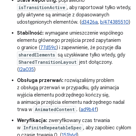
State Reporting:
poprawiono
isTransitionActive
, aby raportował tylko wtedy,
gdy aktywne są animacje z dopasowanych
udostępnionych elementów. (
d3426a
,
b/474385510
)
Stabilność:
wymagane umieszczenie wspólnego
elementu głównego przejścia przed zapytaniem
o granice (
77d59c
) i zapewnienie, że pozycje dla
sharedElements
są uzyskiwane tylko wtedy, gdy
SharedTransitionLayout
jest dołączony.
(
I2a035
)
Obsługa przerwań:
rozwiązaliśmy problem
z obsługą przerwań w przypadku, gdy animacja
wyjścia elementu podrzędnego kończy się,
a animacja przejścia elementu nadrzędnego nadal
trwa w
AnimatedContent
. (
ad9b4f
)
Weryfikacja:
zweryfikowany czas trwania
w
InfiniteRepeatableSpec
, aby zapobiec cyklom
o czasie trwania 0. (
151b6d
)