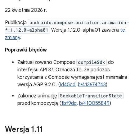
22 kwietnia 2026 r.
Publikacja
androidx.compose.animation:animation-
*:1.12.0-alpha01
Wersja 1.12.0-alpha01 zawiera
te
zmiany
.
Poprawki błędów
Zaktualizowano Compose
compileSdk
do
interfejsu API 37. Oznacza to, że podczas
korzystania z Compose wymagana jest minimalna
wersja AGP 9.2.0. (
Id45cd
,
b/413674743
)
Zakończ animację
SeekableTransitionState
przed kompozycją (
1bf9dc
,
b/410055849
)
Wersja 1
.
11