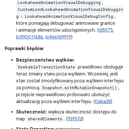
LookaheadAnimationVisualDebugging
,
CustomizedLookaheadAnimationVisualDebuggin
g
i
LookaheadAnimationVisualDebugConfig
,
które pomagają debugować animowane granice
i animacje elementów udostępnionych. (
Id5575
,
b/390011686
,
b/466169919
)
Poprawki błędów
Bezpieczeństwo wątków:
SeekableTransitionState
prawidłowo obsługuje
teraz zmiany stanu poza wątkiem. Wcześniej, jeśli
stan został zmodyfikowany poza wątkiem interfejsu
za pomocą
Snapshot.withMutableSnapshot()
,
przejście nieprawidłowo próbowało obsłużyć
aktualizację poza wątkiem interfejsu. (
0aba38
)
Skuteczność:
większa skuteczność dostępu do
map
sharedElements
. (
93f57d
)