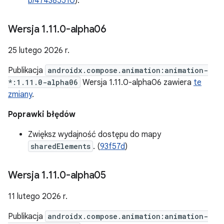
b/474385510
).
Wersja 1
.
11
.
0-alpha06
25 lutego 2026 r.
Publikacja
androidx.compose.animation:animation-
*:1.11.0-alpha06
Wersja 1.11.0-alpha06 zawiera
te
zmiany
.
Poprawki błędów
Zwiększ wydajność dostępu do mapy
sharedElements
. (
93f57d
)
Wersja 1
.
11
.
0-alpha05
11 lutego 2026 r.
Publikacja
androidx.compose.animation:animation-