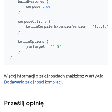
buildFeatures
{
compose
true
}
composeOptions
{
kotlinCompilerExtensionVersion
=
"1.5.15"
}
kotlinOptions
{
jvmTarget
=
"1.8"
}
}
Więcej informacji o zależnościach znajdziesz w artykule
Dodawanie zależności kompilacji
.
Prześlij opinię