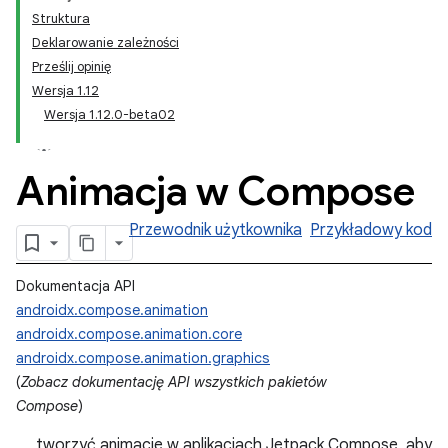
Struktura
Deklarowanie zależności
Prześlij opinię
Wersja 1.12
Wersja 1.12.0-beta02
Animacja w Compose
Przewodnik użytkownika
Przykładowy kod
Dokumentacja API
androidx.compose.animation
androidx.compose.animation.core
androidx.compose.animation.graphics
(
Zobacz dokumentację API wszystkich pakietów
Compose
)
tworzyć animacje w aplikacjach Jetpack Compose, aby