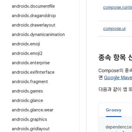
androidx
.
documentfile
compose.runt
androidx
.
draganddrop
androidx
.
drawerlayout
compose.ui
androidx
.
dynamicanimation
androidx
.
emoji
androidx
.
emoji2
종속 항목 
androidx
.
enterprise
Compose의 
androidx
.
exifinterface
면
Google Ma
androidx
.
fragment
다음과 같이 앱 
androidx
.
games
androidx
.
glance
androidx
.
glance
.
wear
Groovy
androidx
.
graphics
dependencie
androidx
.
gridlayout