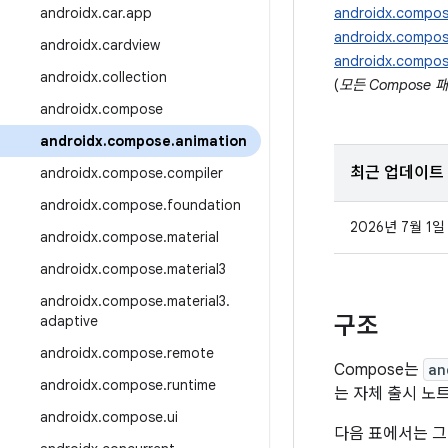
androidx
.
car
.
app
androidx.compos
androidx.compos
androidx
.
cardview
androidx.compos
androidx
.
collection
(
모든 Compose 
androidx
.
compose
androidx
.
compose
.
animation
최근 업데이트
androidx
.
compose
.
compiler
androidx
.
compose
.
foundation
2026년 7월 1일
androidx
.
compose
.
material
androidx
.
compose
.
material3
androidx
.
compose
.
material3
.
구조
adaptive
androidx
.
compose
.
remote
Compose는
an
androidx
.
compose
.
runtime
는 자체 출시 노
androidx
.
compose
.
ui
다음 표에서는 그