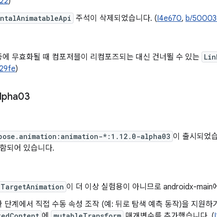
322
)
entalAnimatableApi
주석이 삭제되었습니다. (
I4e670
,
b/50003
중에 무효화될 때 컴포저블이 리컴포즈되는 대신 건너뛸 수 있는
Lin
e29fe
)
lpha03
일
pose.animation:animation-*:1.12.0-alpha03
이 출시되었습니다
포함되어 있습니다.
dTargetAnimation
이 더 이상 실험용이 아니므로 androidx-ma
 단계에서 직접 수동 속성 조작 (예: 뒤로 탐색 예측 동작)을 지원하
tedContent
에
mutableTransform
매개변수를 추가했습니다. (