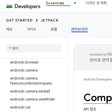
Essentials
디자인 및 계획
androidx.appsearch
androidx.arch.core
GET STARTED
JETPACK
androidx.asynclayoutinflater
개요
가이드
샘플
라이브러리
androidx.autofill
androidx
.
benchmark
androidx
.
biometric
androidx
.
bluetooth
언어로 번역합
androidx
.
browser
androidx
.
camera
androidx
.
camera
.
Android Developer
featurecombinationquery
androidx
.
camera
.
media3
Compo
androidx
.
camera
.
viewfinder
androidx
.
car
API 참조