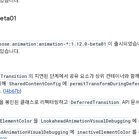
 있습니다.
eta01
일
pose.animation:animation-*:1.12.0-beta01
이 출시되었습니다
 있습니다.
dTransition
의 지연된 단계에서 공유 요소가 상위 컨테이너와 함
위해
SharedContentConfig
에
permitTransformDuringDefe
 (
I4b67b
)
tion을 봉인된 클래스로 리팩터링하고
DeferredTransition
API 
ElementColor
을
LookaheadAnimationVisualDebugging
에 
adAnimationVisualDebugging
에
inactiveElementColor
를