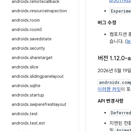
b/501193
androidx
.
remotecallback
androidx
.
resourceinspection
Experim
androidx
.
room
버그 수정
androidx
.
room3
컴포지션 
androidx
.
savedstate
습니다. (
I
androidx
.
security
버전 1
.
12
.
0-a
androidx
.
sharetarget
androidx
.
slice
2026년 5월 19
androidx
.
slidingpanelayout
androidx.com
androidx
.
sqlite
이러한 커밋
이 
androidx
.
startup
API 변경사항
androidx
.
swiperefreshlayout
Deferre
androidx
.
test
androidx
.
test
.
ext
지연된 전환
및
Anima