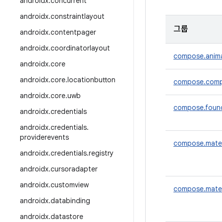
androidx
.
concurrent
androidx
.
constraintlayout
그룹
androidx
.
contentpager
androidx
.
coordinatorlayout
compose.anim
androidx
.
core
androidx
.
core
.
locationbutton
compose.comp
androidx
.
core
.
uwb
compose.foun
androidx
.
credentials
androidx
.
credentials
.
providerevents
compose.mater
androidx
.
credentials
.
registry
androidx
.
cursoradapter
androidx
.
customview
compose.mater
androidx
.
databinding
androidx
.
datastore