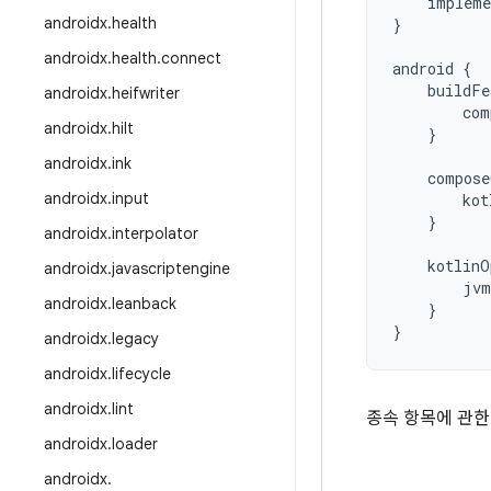
impleme
androidx
.
health
}
androidx
.
health
.
connect
android
{
buildFe
androidx
.
heifwriter
com
androidx
.
hilt
}
androidx
.
ink
compose
androidx
.
input
kot
}
androidx
.
interpolator
kotlinO
androidx
.
javascriptengine
jvm
androidx
.
leanback
}
}
androidx
.
legacy
androidx
.
lifecycle
androidx
.
lint
종속 항목에 관한
androidx
.
loader
androidx
.