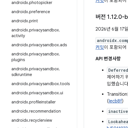
커밋
이 포함되어
androidx
.
photopicker
androidx
.
preference
버전 1
.
12
.
0-b
androidx
.
print
2026년 6월 17
androidx
.
privacysandbox
.
activity
androidx.com
androidx
.
privacysandbox
.
ads
커밋
이 포함되어
androidx
.
privacysandbox
.
API 변경사항
plugins
androidx
.
privacysandbox
.
Deferre
sdkruntime
제어하기 
androidx
.
privacysandbox
.
tools
입했습니다.
androidx
.
privacysandbox
.
ui
Transi
(
Iecb8f
)
androidx
.
profileinstaller
androidx
.
recommendation
inactive
androidx
.
recyclerview
Lookahe