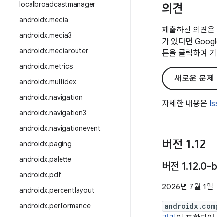
localbroadcastmanager
의견
androidx
.
media
제출하신 의견은 
androidx
.
media3
가 있다면 Goo
androidx
.
mediarouter
튼을 클릭하여 기
androidx
.
metrics
새로운 문제
androidx
.
multidex
androidx
.
navigation
자세한 내용은
I
androidx
.
navigation3
androidx
.
navigationevent
버전 1
.
12
androidx
.
paging
androidx
.
palette
버전 1
.
12
.
0-b
androidx
.
pdf
2026년 7월 1일
androidx
.
percentlayout
androidx
.
performance
androidx.com