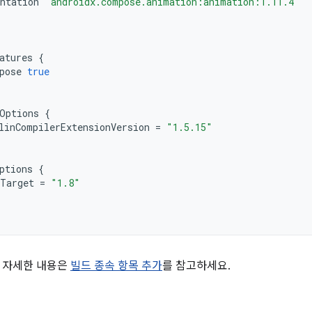
ntation
"androidx.compose.animation:animation:1.11.4"
atures
{
pose
true
Options
{
linCompilerExtensionVersion
=
"1.5.15"
ptions
{
Target
=
"1.8"
 자세한 내용은
빌드 종속 항목 추가
를 참고하세요.