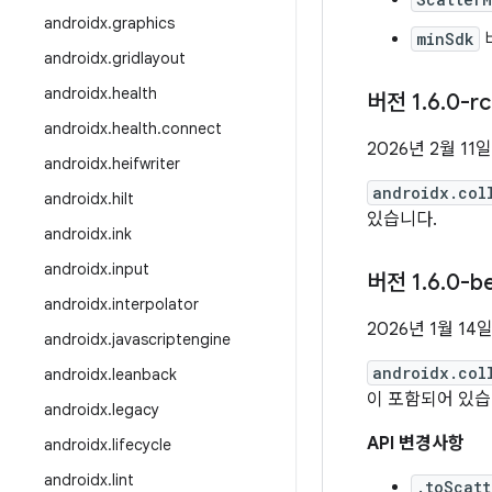
androidx
.
graphics
minSdk
androidx
.
gridlayout
androidx
.
health
버전 1
.
6
.
0-rc
androidx
.
health
.
connect
2026년 2월 11일
androidx
.
heifwriter
androidx.col
androidx
.
hilt
있습니다.
androidx
.
ink
androidx
.
input
버전 1
.
6
.
0-b
androidx
.
interpolator
2026년 1월 14
androidx
.
javascriptengine
androidx.col
androidx
.
leanback
이 포함되어 있습
androidx
.
legacy
API 변경사항
androidx
.
lifecycle
androidx
.
lint
.toScatt