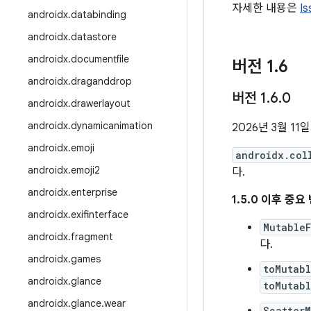
자세한 내용은
I
androidx
.
databinding
androidx
.
datastore
androidx
.
documentfile
버전 1
.
6
androidx
.
draganddrop
버전 1
.
6
.
0
androidx
.
drawerlayout
androidx
.
dynamicanimation
2026년 3월 11일
androidx
.
emoji
androidx.col
androidx
.
emoji2
다.
androidx
.
enterprise
1.5.0 이후 중요
androidx
.
exifinterface
MutableF
androidx
.
fragment
다.
androidx
.
games
toMutab
androidx
.
glance
toMutab
androidx
.
glance
.
wear
Scatter