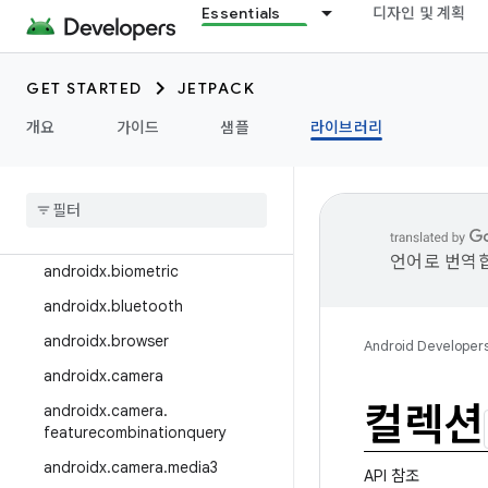
Essentials
디자인 및 계획
androidx.appcompat
androidx.appfunctions
GET STARTED
JETPACK
androidx.appsearch
개요
가이드
샘플
라이브러리
androidx.arch.core
androidx
.
asynclayoutinflater
androidx
.
autofill
androidx
.
benchmark
언어로 번역합
androidx
.
biometric
androidx
.
bluetooth
androidx
.
browser
Android Developer
androidx
.
camera
컬렉션
androidx
.
camera
.
featurecombinationquery
androidx
.
camera
.
media3
API 참조