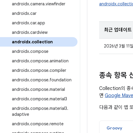
androidx
.
camera
.
viewfinder
androidx.collecti
androidx
.
car
androidx
.
car
.
app
최근 업데이트
androidx
.
cardview
androidx
.
collection
2026년 3월 11
androidx
.
compose
androidx
.
compose
.
animation
androidx
.
compose
.
compiler
종속 항목 
androidx
.
compose
.
foundation
Collection
androidx
.
compose
.
material
면
Google Ma
androidx
.
compose
.
material3
다음과 같이 앱 
androidx
.
compose
.
material3
.
adaptive
androidx
.
compose
.
remote
Groovy