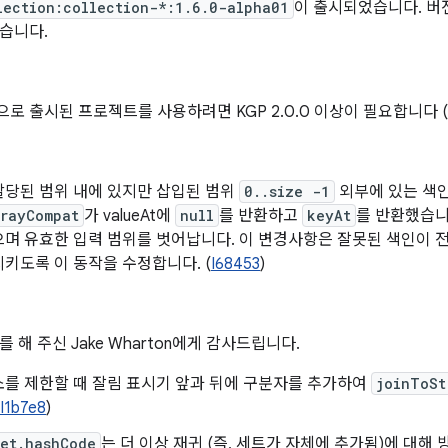
lection:collection-*:1.6.0-alpha01
이 출시되었습니다. 버전 
습니다.
2.0으로 출시된 프로젝트를 사용하려면 KGP 2.0.0 이상이 필요합니다 (
할당된 범위 내에 있지만 삽입된 범위
0..size -1
외부에 있는 색
rrayCompat
가 valueAt에
null
를 반환하고
keyAt
를 반환했습니
며 유효한 입력 범위를 벗어납니다. 이 변경사항은 잘못된 색인이 
키도록 이 동작을 수정합니다. (
I68453
)
 해 주신 Jake Wharton에게 감사드립니다.
소를 제한할 때 잘림 표시기 앞과 뒤에 구분자를 추가하여
joinToSt
I1b7e8
)
Set.hashCode
는 더 이상 재귀 (즉, 세트가 자체에 추가됨)에 대해