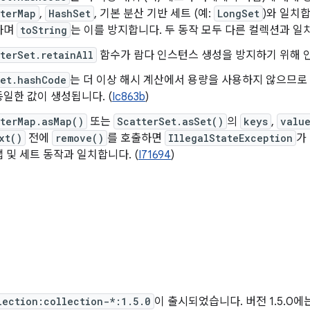
terMap
,
HashSet
, 기본 분산 기반 세트 (예:
LongSet
)와 일치
하며
toString
는 이를 방지합니다. 두 동작 모두 다른 컬렉션과 일치
terSet.retainAll
함수가 람다 인스턴스 생성을 방지하기 위해 인
Set.hashCode
는 더 이상 해시 계산에서 용량을 사용하지 않으므로
일한 값이 생성됩니다. (
Ic863b
)
terMap.asMap()
또는
ScatterSet.asSet()
의
keys
,
valu
xt()
전에
remove()
를 호출하면
IllegalStateException
가
 및 세트 동작과 일치합니다. (
I71694
)
일
lection:collection-*:1.5.0
이 출시되었습니다. 버전 1.5.0에