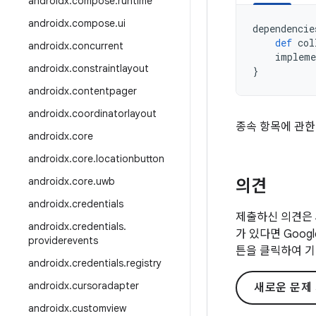
androidx
.
compose
.
runtime
androidx
.
compose
.
ui
dependencie
def
col
androidx
.
concurrent
impleme
androidx
.
constraintlayout
}
androidx
.
contentpager
androidx
.
coordinatorlayout
종속 항목에 관한
androidx
.
core
androidx
.
core
.
locationbutton
androidx
.
core
.
uwb
의견
androidx
.
credentials
제출하신 의견은 
androidx
.
credentials
.
가 있다면 Goo
providerevents
튼을 클릭하여 기
androidx
.
credentials
.
registry
androidx
.
cursoradapter
새로운 문제
androidx
.
customview