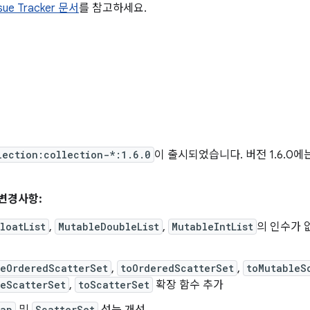
ssue Tracker 문서
를 참고하세요.
lection:collection-*:1.6.0
이 출시되었습니다. 버전 1.6.0에
 변경사항:
loatList
,
MutableDoubleList
,
MutableIntList
의 인수가 
leOrderedScatterSet
,
toOrderedScatterSet
,
toMutableS
leScatterSet
,
toScatterSet
확장 함수 추가
Map
ScatterSet