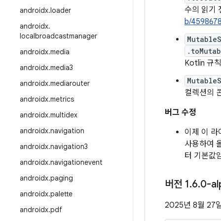
수의 읽기 
androidx
.
loader
b/459867
androidx
.
localbroadcastmanager
Mutable
.toMuta
androidx
.
media
Kotlin 
androidx
.
media3
Mutable
androidx
.
mediarouter
컬렉션의 콘
androidx
.
metrics
버그 수정
androidx
.
multidex
androidx
.
navigation
이제 이 
사용하여 
androidx
.
navigation3
터 기본값임)
androidx
.
navigationevent
androidx
.
paging
버전 1
.
6
.
0-al
androidx
.
palette
2025년 8월 27
androidx
.
pdf