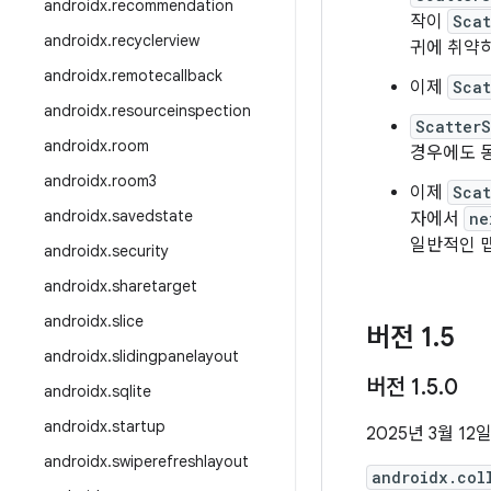
androidx
.
recommendation
작이
Scat
androidx
.
recyclerview
귀에 취약
androidx
.
remotecallback
이제
Scat
androidx
.
resourceinspection
Scatter
androidx
.
room
경우에도 동
androidx
.
room3
이제
Scat
androidx
.
savedstate
자에서
ne
일반적인 맵
androidx
.
security
androidx
.
sharetarget
androidx
.
slice
버전 1
.
5
androidx
.
slidingpanelayout
버전 1
.
5
.
0
androidx
.
sqlite
androidx
.
startup
2025년 3월 12
androidx
.
swiperefreshlayout
androidx.col