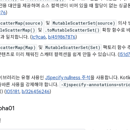
전용 대안을 제공하며 소스 컬렉션이 비어 있을 때 할당이 없는 싱글톤
876
)
ScatterMap(source)
및
MutableScatterSet(source)
의사 
bleScatterMap()
및
.toMutableScatterSet()
확장 함수로 바
규칙과 일치합니다. (
Ic9ca6
,
b/459867876
)
ScatterMap(Map)
및
MutableScatterSet(Set)
팩토리 함수 
텐츠로 미리 채워진 스캐터 컬렉션을 쉽게 만들 수 있습니다. (
I51d
라이브러리는 유형 사용인
JSpecify nullness 주석
을 사용합니다. Kot
올바른 사용을 강제해야 합니다.
-Xjspecify-annotations=stri
 (
I05181
,
b/326456246
)
pha01
일