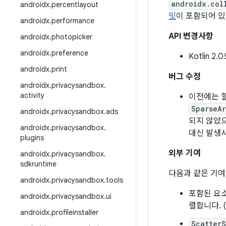
androidx.col
androidx
.
percentlayout
밋
이 포함되어 있
androidx
.
performance
API 변경사항
androidx
.
photopicker
androidx
.
preference
Kotlin 
androidx
.
print
버그 수정
androidx
.
privacysandbox
.
activity
이전에는 
SparseA
androidx
.
privacysandbox
.
ads
되지 않았으
androidx
.
privacysandbox
.
대신 발생시
plugins
외부 기여
androidx
.
privacysandbox
.
sdkruntime
다음과 같은 기여를
androidx
.
privacysandbox
.
tools
포함된 요
androidx
.
privacysandbox
.
ui
렬합니다. (
androidx
.
profileinstaller
Scatter