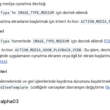
miş medya oynatma desteği.
eType
'te
IMAGE_TYPE_MEDIUM
için destek eklendi.
tma ekranlarını başlatmak için Intent Action
ACTION_MEDIA_
eri
eType
hizmetinde
IMAGE_TYPE_MEDIUM
için destek eklendi (
I7
t Action
ACTION_MEDIA_SHOW_PLAYBACK_VIEW
. Bu işlem, deste
inde uygulamanın oynatma ekranını veya ilgili bir ekranı başlatması
944
).
leri
ilemelerinde ve geri işlemlerinde kaydırma durumunu kaydetmek 
edItemTemplate
özelliğinin varsayılan davranışını değiştirme (
I
-alpha03