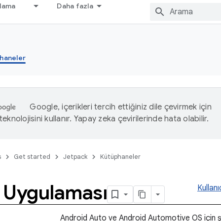
nlama
Daha fazla
haneler
Google, içerikleri tercih ettiğiniz dile çevirmek için
eknolojisini kullanır. Yapay zeka çevirilerinde hata olabilir.
s
Get started
Jetpack
Kütüphaneler
 Uygulaması
Kullanı
Android Auto ve Android Automotive OS için ş