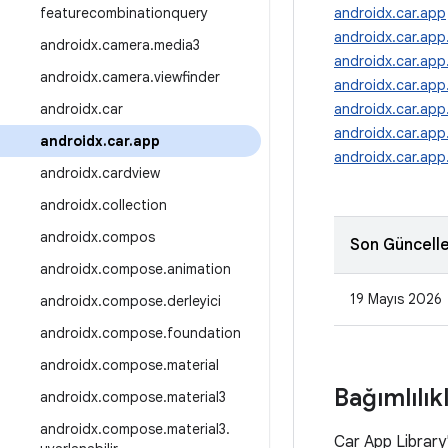
featurecombinationquery
androidx.car.app
androidx.car.app
androidx
.
camera
.
media3
androidx.car.app
androidx
.
camera
.
viewfinder
androidx.car.app.
androidx
.
car
androidx.car.app.
androidx.car.app.
androidx
.
car
.
app
androidx.car.app
androidx
.
cardview
androidx
.
collection
androidx
.
compos
Son Güncell
androidx
.
compose
.
animation
19 Mayıs 2026
androidx
.
compose
.
derleyici
androidx
.
compose
.
foundation
androidx
.
compose
.
material
Bağımlılık
androidx
.
compose
.
material3
androidx
.
compose
.
material3
.
Car App Library'