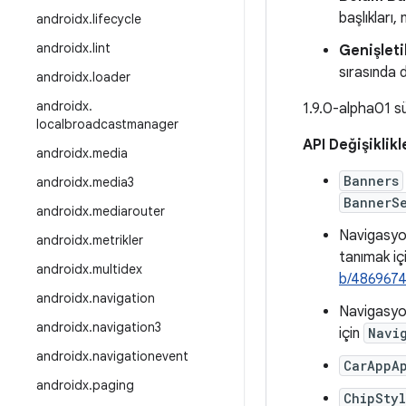
başlıkları
androidx
.
lifecycle
androidx
.
lint
Genişleti
sırasında d
androidx
.
loader
androidx
.
1.9.0-alpha01 
localbroadcastmanager
API Değişiklikl
androidx
.
media
Banners
androidx
.
media3
BannerS
androidx
.
mediarouter
Navigasyon
androidx
.
metrikler
tanımak iç
androidx
.
multidex
b/486967
androidx
.
navigation
Navigasyon
androidx
.
navigation3
için
Navi
androidx
.
navigationevent
CarAppA
androidx
.
paging
ChipSty