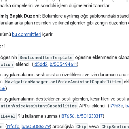
, marka simgelerini ve sondaki işlem düğmelerini tanımlar.
lmiş Başlık Düzeni
: Bölümlere ayrılmış öğe şablonundaki standa
aralan arka plan resimleri ve ikincil işlemler gibi zengin düzenleri
sürümü
bu commit'leri
içerir.
eri
öğesinin
SectionedItemTemplate
öğesine eklenmesine olan
ection
eklendi. (
Id5dd2
,
b/505494611
)
 uygulamalarının sesli asistan özelliklerini ve izin durumunu a
in
NavigationManager.setVoiceAssistantCapabilities
ekl
456
)
 uygulamalarının desteklenen sesli işlemleri, kesintileri ve sesli 
gationVoiceAssistantCapabilities
API'si eklendi. (
I79d3e
,
b
piLevel
9'u kullanıma sunma (
I87656
,
b/501233317
)
le
(
I1fcfc
,
b/505086379
) aracılığıyla
Chip
veya
ChipSection