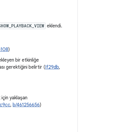
SHOW_PLAYBACK_VIEW
eklendi.
6108
)
kleyen bir etkinliğe
 gerektiğini belirtir (
If29db
,
için yaklaşan
6c9cc
,
b/461256656
)