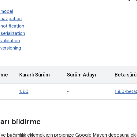
.model
.navigation
notification
serialization
validation
.versioning
eme
Kararlı Sürüm
Sürüm Adayı
Beta sür
1.7.0
-
1.8.0-beta
ları bildirme
ye bağımlılık eklemek için projenize Google Maven deposunu ekle