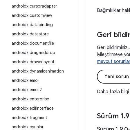
androidx
.
cursoradapter
Bağımlılıklar hak
androidx
.
customview
androidx
.
databinding
Geri bildi
androidx
.
datastore
androidx
.
documentfile
Geri bildiriminiz
androidx
.
draganddrop
iyileştirmeye yön
mevcut sorunla
androidx
.
drawerlayout
androidx
.
dynamicanimation
Yeni sorun
androidx
.
emoji
androidx
.
emoji2
Daha fazla bilgi
androidx
.
enterprise
androidx
.
exifinterface
Sürüm 1
.
9
androidx
.
fragment
androidx
.
oyunlar
Sürüm 1
.
9
.
0