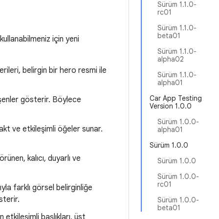
Sürüm 1.1.0-
rc01
Sürüm 1.1.0-
beta01
kullanabilmeniz için yeni
Sürüm 1.1.0-
alpha02
ileri, belirgin bir hero resmi ile
Sürüm 1.1.0-
alpha01
Car App Testing
eşenler gösterir. Böylece
Version 1.0.0
Sürüm 1.0.0-
pakt ve etkileşimli öğeler sunar.
alpha01
Sürüm 1.0.0
ünen, kalıcı, duyarlı ve
Sürüm 1.0.0
Sürüm 1.0.0-
rc01
ıyla farklı görsel belirginliğe
terir.
Sürüm 1.0.0-
beta01
etkileşimli başlıkları, üst