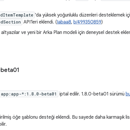
edItemTemplate
'da yüksek yoğunluklu düzenleri desteklemek iç
edSection
API'leri eklendi. (
Iabaa8
,
b/499350859
)
 altyazılar ve yeni bir Arka Plan modeli için deneysel destek eklen
-beta01
.app:app-*:1.8.0-beta01
iptal edilir. 1.8.0-beta01 sürümü
bu
rilmiş öğe şablonu desteği eklendi. Bu sayede daha karmaşık lis
lir.