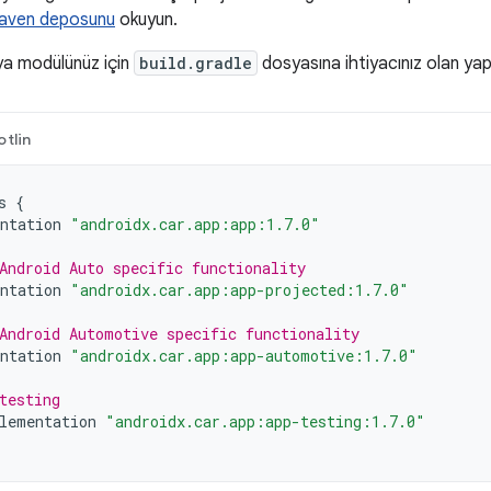
Maven deposunu
okuyun.
ya modülünüz için
build.gradle
dosyasına ihtiyacınız olan yapılar
otlin
s
{
ntation
"androidx.car.app:app:1.7.0"
Android Auto specific functionality
ntation
"androidx.car.app:app-projected:1.7.0"
Android Automotive specific functionality
ntation
"androidx.car.app:app-automotive:1.7.0"
testing
lementation
"androidx.car.app:app-testing:1.7.0"