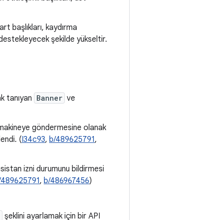
rt başlıkları, kaydırma
 destekleyecek şekilde yükseltir.
ak tanıyan
Banner
ve
na makineye göndermesine olanak
endi. (
I34c93
,
b/489625791
,
asistan izni durumunu bildirmesi
/489625791
,
b/486967456
)
şeklini ayarlamak için bir API