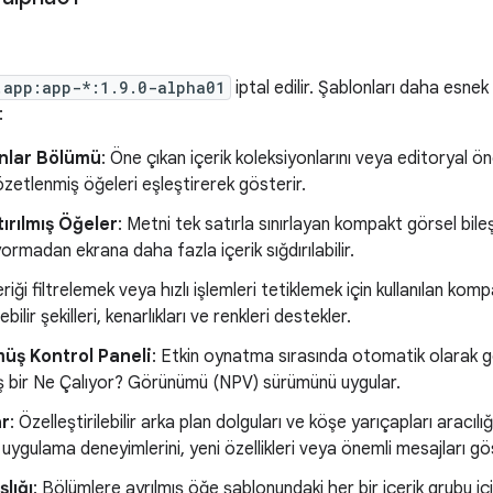
.app:app-*:1.9.0-alpha01
iptal edilir. Şablonları daha esnek 
:
nlar Bölümü
: Öne çıkan içerik koleksiyonlarını veya editoryal öner
özetlenmiş öğeleri eşleştirerek gösterir.
ırılmış Öğeler
: Metni tek satırla sınırlayan kompakt görsel bil
ormadan ekrana daha fazla içerik sığdırılabilir.
eriği filtrelemek veya hızlı işlemleri tetiklemek için kullanılan kom
ebilir şekilleri, kenarlıkları ve renkleri destekler.
üş Kontrol Paneli
: Etkin oynatma sırasında otomatik olarak gör
ş bir Ne Çalıyor? Görünümü (NPV) sürümünü uygular.
ar
: Özelleştirilebilir arka plan dolguları ve köşe yarıçapları aracılığ
 uygulama deneyimlerini, yeni özellikleri veya önemli mesajları gös
lığı
: Bölümlere ayrılmış öğe şablonundaki her bir içerik grubu için 