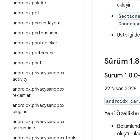
androidx
.
palette
ekleyin.
androidx
.
pdf
Section
androidx
.
percentlayout
Condens
androidx
.
performance
Üstbilgi'de
androidx
.
photopicker
androidx
.
preference
Sürüm 1
.
8
androidx
.
print
androidx
.
privacysandbox
.
Sürüm 1
.
8
.
0
activity
22 Nisan 2026
androidx
.
privacysandbox
.
reklamlar
androidx.car
androidx
.
privacysandbox
.
plugins
Yeni Özellikler
androidx
.
privacysandbox
.
Bölümlendi
sdkruntime
oluşturulabi
androidx
.
privacysandbox
.
tools