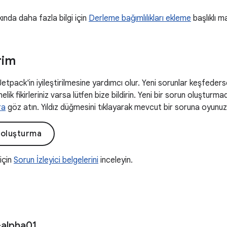
kında daha fazla bilgi için
Derleme bağımlılıkları ekleme
başlıklı m
rim
 Jetpack'in iyileştirilmesine yardımcı olur. Yeni sorunlar keşfeders
elik fikirleriniz varsa lütfen bize bildirin. Yeni bir sorun oluşturm
ra
göz atın. Yıldız düğmesini tıklayarak mevcut bir soruna oyunuzu 
 oluşturma
 için
Sorun İzleyici belgelerini
inceleyin.
-alpha01