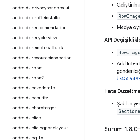
Geliştiril
androidx
.
privacysandbox
.
ui
RowImag
androidx
.
profileinstaller
Medya oyna
androidx
.
recommendation
androidx
.
recyclerview
API Değişiklikl
androidx
.
remotecallback
RowImag
androidx
.
resourceinspection
Add Inten
androidx
.
room
gönderildiğ
androidx
.
room3
b/455949
androidx
.
savedstate
Hata Düzeltme
androidx
.
security
Şablon yen
androidx
.
sharetarget
Section
androidx
.
slice
androidx
.
slidingpanelayout
Sürüm 1
.
8
.
0
androidx
.
sqlite