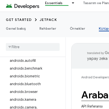
Essentials
Tasarım ve Pla
androidx.ads
androidx.annotation
GET STARTED
JETPACK
androidx.appcompat
Genel bakış
Rehberler
Örnekler
Kütüp
androidx.appfunctions
androidx
.
appsearch
androidx
.
arch
.
core
androidx
.
asynclayoutinflater
yapay zeka t
androidx
.
autofill
androidx
.
benchmark
androidx
.
biometric
Android Developer
androidx
.
bluetooth
Araba
androidx
.
browser
androidx
.
kamera
API Referansı
androidx
.
camera
.