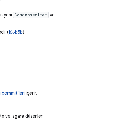
in yeni
CondensedItem
ve
di. (
I66b5b
)
 commit'leri
içerir.
te ve ızgara düzenleri