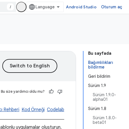
/
Android Studio
Oturum aç
Bu sayfada
Bağımlılıkları
bildirme
Geri bildirim
Sürüm 1.9
Bu size yardımcı oldu mu?
Sürüm 1.9.0-
alpha01
Sürüm 1.8
cı Rehberi
Kod Örneği
Codelab
Sürüm 1.8.0-
beta01
ablonlu uygulamalar oluşturun.