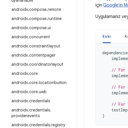
uyarlanabilir
için
Google'ın 
androidx
.
compose
.
remote
Uygulamanız ve
androidx
.
compose
.
runtime
androidx
.
compose
.
ui
Eski
K
androidx
.
concurrent
androidx
.
constraintlayout
dependencie
androidx
.
contentpager
impleme
androidx
.
coordinatorlayout
// For 
androidx
.
core
impleme
androidx
.
core
.
locationbutton
// For 
androidx
.
core
.
uwb
impleme
androidx
.
credentials
// For 
testImp
androidx
.
credentials
.
}
providerevents
androidx
.
credentials
.
registry