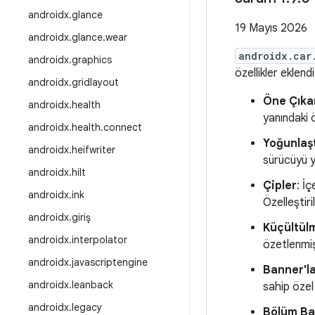
androidx
.
glance
19 Mayıs 2026
androidx
.
glance
.
wear
androidx.car
androidx
.
graphics
özellikler eklendi
androidx
.
gridlayout
Öne Çıka
androidx
.
health
yanındaki 
androidx
.
health
.
connect
Yoğunlaşt
androidx
.
heifwriter
sürücüyü y
androidx
.
hilt
Çipler
: İç
androidx
.
ink
Özelleştiril
androidx
.
giriş
Küçültülm
androidx
.
interpolator
özetlenmi
androidx
.
javascriptengine
Banner'l
androidx
.
leanback
sahip özel
androidx
.
legacy
Bölüm Baş