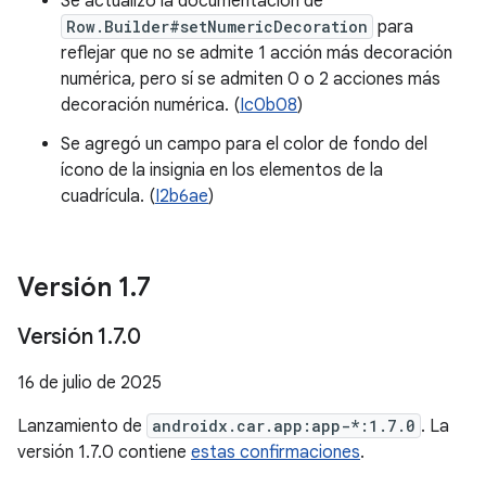
Se actualizó la documentación de
Row.Builder#setNumericDecoration
para
reflejar que no se admite 1 acción más decoración
numérica, pero sí se admiten 0 o 2 acciones más
decoración numérica. (
Ic0b08
)
Se agregó un campo para el color de fondo del
ícono de la insignia en los elementos de la
cuadrícula. (
I2b6ae
)
Versión 1
.
7
Versión 1
.
7
.
0
16 de julio de 2025
Lanzamiento de
androidx.car.app:app-*:1.7.0
. La
versión 1.7.0 contiene
estas confirmaciones
.