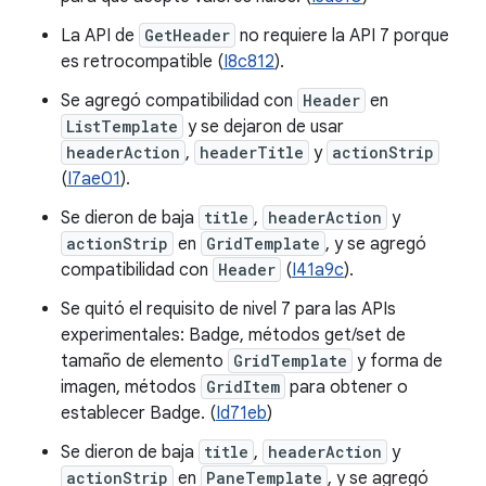
La API de
GetHeader
no requiere la API 7 porque
es retrocompatible (
I8c812
).
Se agregó compatibilidad con
Header
en
ListTemplate
y se dejaron de usar
headerAction
,
headerTitle
y
actionStrip
(
I7ae01
).
Se dieron de baja
title
,
headerAction
y
actionStrip
en
GridTemplate
, y se agregó
compatibilidad con
Header
(
I41a9c
).
Se quitó el requisito de nivel 7 para las APIs
experimentales: Badge, métodos get/set de
tamaño de elemento
GridTemplate
y forma de
imagen, métodos
GridItem
para obtener o
establecer Badge. (
Id71eb
)
Se dieron de baja
title
,
headerAction
y
actionStrip
en
PaneTemplate
, y se agregó