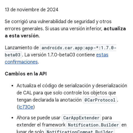
13 de noviembre de 2024
Se corrigió una vulnerabilidad de seguridad y otros
errores generales. Si usas una versión inferior,
actualiza
a esta versión
.
Lanzamiento de
androidx.car.app:app-*:1.7.0-
beta03
. La versión 1.7.0-beta03 contiene
estas
confirmaciones
.
Cambios en la API
Actualiza el código de serialización y deserialización
de CAL para que solo controle los objetos que
tengan declarada la anotación
@CarProtocol
.
(
Ic730e
)
Ahora se puede usar
CarAppExtender
para
extender el framework
Notification.Builder
en
lugar de solo
NotificationCompat.Builder
.