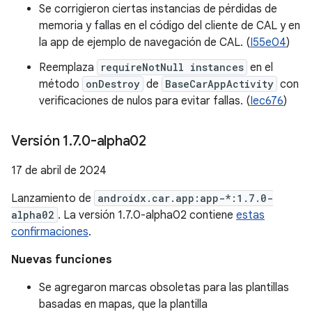
Se corrigieron ciertas instancias de pérdidas de
memoria y fallas en el código del cliente de CAL y en
la app de ejemplo de navegación de CAL. (
I55e04
)
Reemplaza
requireNotNull instances
en el
método
onDestroy
de
BaseCarAppActivity
con
verificaciones de nulos para evitar fallas. (
Iec676
)
Versión 1
.
7
.
0-alpha02
17 de abril de 2024
Lanzamiento de
androidx.car.app:app-*:1.7.0-
alpha02
. La versión 1.7.0-alpha02 contiene
estas
confirmaciones
.
Nuevas funciones
Se agregaron marcas obsoletas para las plantillas
basadas en mapas, que la plantilla