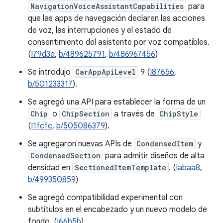
NavigationVoiceAssistantCapabilities
para
que las apps de navegación declaren las acciones
de voz, las interrupciones y el estado de
consentimiento del asistente por voz compatibles.
(
I79d3e
,
b/489625791
,
b/486967456
)
Se introdujo
CarAppApiLevel
9 (
I87656
,
b/501233317
).
Se agregó una API para establecer la forma de un
Chip
o
ChipSection
a través de
ChipStyle
(
I1fcfc
,
b/505086379
).
Se agregaron nuevas APIs de
CondensedItem
y
CondensedSection
para admitir diseños de alta
densidad en
SectionedItemTemplate
. (
Iabaa8
,
b/499350859
)
Se agregó compatibilidad experimental con
subtítulos en el encabezado y un nuevo modelo de
fondo. (
I66b5b
)