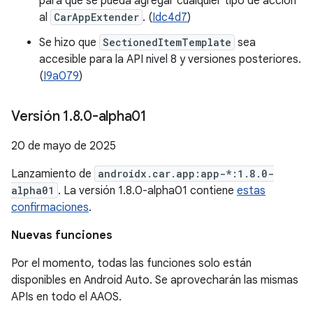
para que se pueda agregar cualquier tipo de acción
al
CarAppExtender
. (
Idc4d7
)
Se hizo que
SectionedItemTemplate
sea
accesible para la API nivel 8 y versiones posteriores.
(
I9a079
)
Versión 1
.
8
.
0-alpha01
20 de mayo de 2025
Lanzamiento de
androidx.car.app:app-*:1.8.0-
alpha01
. La versión 1.8.0-alpha01 contiene
estas
confirmaciones
.
Nuevas funciones
Por el momento, todas las funciones solo están
disponibles en Android Auto. Se aprovecharán las mismas
APIs en todo el AAOS.