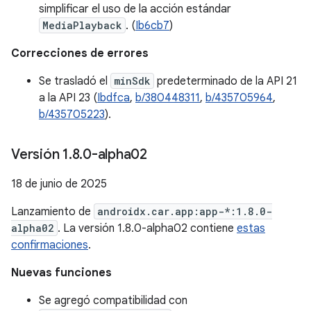
simplificar el uso de la acción estándar
MediaPlayback
. (
Ib6cb7
)
Correcciones de errores
Se trasladó el
minSdk
predeterminado de la API 21
a la API 23 (
Ibdfca
,
b/380448311
,
b/435705964
,
b/435705223
).
Versión 1
.
8
.
0-alpha02
18 de junio de 2025
Lanzamiento de
androidx.car.app:app-*:1.8.0-
alpha02
. La versión 1.8.0-alpha02 contiene
estas
confirmaciones
.
Nuevas funciones
Se agregó compatibilidad con