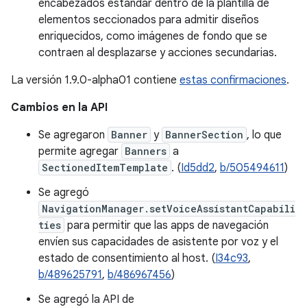
encabezados estándar dentro de la plantilla de
elementos seccionados para admitir diseños
enriquecidos, como imágenes de fondo que se
contraen al desplazarse y acciones secundarias.
La versión 1.9.0-alpha01 contiene
estas confirmaciones
.
Cambios en la API
Se agregaron
Banner
y
BannerSection
, lo que
permite agregar
Banners
a
SectionedItemTemplate
. (
Id5dd2
,
b/505494611
)
Se agregó
NavigationManager.setVoiceAssistantCapabili
ties
para permitir que las apps de navegación
envíen sus capacidades de asistente por voz y el
estado de consentimiento al host. (
I34c93
,
b/489625791
,
b/486967456
)
Se agregó la API de