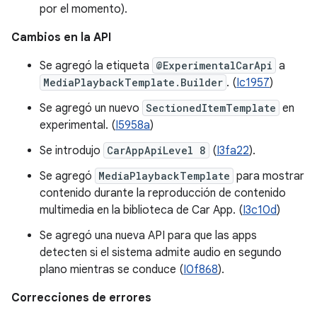
por el momento).
Cambios en la API
Se agregó la etiqueta
@ExperimentalCarApi
a
MediaPlaybackTemplate.Builder
. (
Ic1957
)
Se agregó un nuevo
SectionedItemTemplate
en
experimental. (
I5958a
)
Se introdujo
CarAppApiLevel 8
(
I3fa22
).
Se agregó
MediaPlaybackTemplate
para mostrar
contenido durante la reproducción de contenido
multimedia en la biblioteca de Car App. (
I3c10d
)
Se agregó una nueva API para que las apps
detecten si el sistema admite audio en segundo
plano mientras se conduce (
I0f868
).
Correcciones de errores