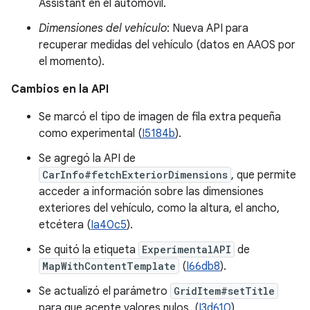
Assistant en el automóvil.
Dimensiones del vehículo
: Nueva API para
recuperar medidas del vehículo (datos en AAOS por
el momento).
Cambios en la API
Se marcó el tipo de imagen de fila extra pequeña
como experimental (
I5184b
).
Se agregó la API de
CarInfo#fetchExteriorDimensions
, que permite
acceder a información sobre las dimensiones
exteriores del vehículo, como la altura, el ancho,
etcétera (
Ia40c5
).
Se quitó la etiqueta
ExperimentalAPI
de
MapWithContentTemplate
(
I66db8
).
Se actualizó el parámetro
GridItem#setTitle
para que acepte valores nulos. (
I3d610
)