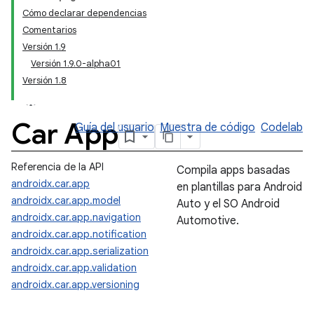
Cómo declarar dependencias
Comentarios
Versión 1.9
Versión 1.9.0-alpha01
Versión 1.8
Car App
Guía del usuario
Muestra de código
Codelab
Referencia de la API
Compila apps basadas
androidx.car.app
en plantillas para Android
androidx.car.app.model
Auto y el SO Android
androidx.car.app.navigation
Automotive.
androidx.car.app.notification
androidx.car.app.serialization
androidx.car.app.validation
androidx.car.app.versioning