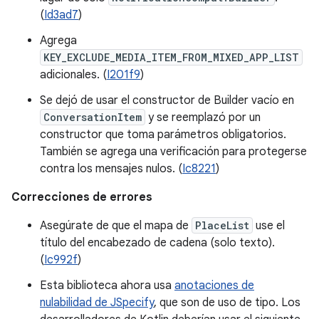
(
Id3ad7
)
Agrega
KEY_EXCLUDE_MEDIA_ITEM_FROM_MIXED_APP_LIST
adicionales. (
I201f9
)
Se dejó de usar el constructor de Builder vacío en
ConversationItem
y se reemplazó por un
constructor que toma parámetros obligatorios.
También se agrega una verificación para protegerse
contra los mensajes nulos. (
Ic8221
)
Correcciones de errores
Asegúrate de que el mapa de
PlaceList
use el
título del encabezado de cadena (solo texto).
(
Ic992f
)
Esta biblioteca ahora usa
anotaciones de
nulabilidad de JSpecify
, que son de uso de tipo. Los