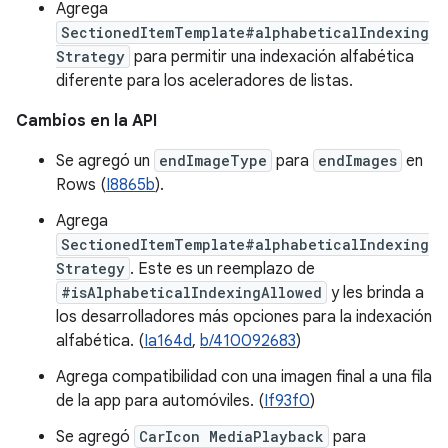
Agrega
SectionedItemTemplate#alphabeticalIndexing
Strategy
para permitir una indexación alfabética
diferente para los aceleradores de listas.
Cambios en la API
Se agregó un
endImageType
para
endImages
en
Rows (
I8865b
).
Agrega
SectionedItemTemplate#alphabeticalIndexing
Strategy
. Este es un reemplazo de
#isAlphabeticalIndexingAllowed
y les brinda a
los desarrolladores más opciones para la indexación
alfabética. (
Ia164d
,
b/410092683
)
Agrega compatibilidad con una imagen final a una fila
de la app para automóviles. (
If93f0
)
Se agregó
CarIcon MediaPlayback
para