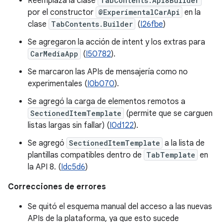
Reemplaza la clase
TabContents.Api8Builder
por el constructor
@ExperimentalCarApi
en la
clase
TabContents.Builder
(
I26fbe
)
Se agregaron la acción de intent y los extras para
CarMediaApp
(
I50782
).
Se marcaron las APIs de mensajería como no
experimentales (
I0b070
).
Se agregó la carga de elementos remotos a
SectionedItemTemplate
(permite que se carguen
listas largas sin fallar) (
I0d122
).
Se agregó
SectionedItemTemplate
a la lista de
plantillas compatibles dentro de
TabTemplate
en
la API 8. (
Idc5d6
)
Correcciones de errores
Se quitó el esquema manual del acceso a las nuevas
APIs de la plataforma, ya que esto sucede