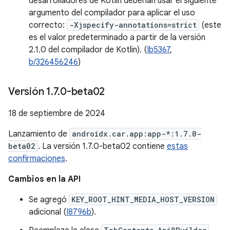
desarrolladores de Kotlin deberían usar el siguiente
argumento del compilador para aplicar el uso
correcto:
-Xjspecify-annotations=strict
(este
es el valor predeterminado a partir de la versión
2.1.0 del compilador de Kotlin). (
Ib5367
,
b/326456246
)
Versión 1
.
7
.
0-beta02
18 de septiembre de 2024
Lanzamiento de
androidx.car.app:app-*:1.7.0-
beta02
. La versión 1.7.0-beta02 contiene
estas
confirmaciones
.
Cambios en la API
Se agregó
KEY_ROOT_HINT_MEDIA_HOST_VERSION
adicional (
I8796b
).