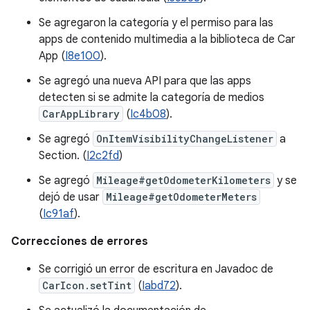
Se agregaron la categoría y el permiso para las
apps de contenido multimedia a la biblioteca de Car
App (
I8e100
).
Se agregó una nueva API para que las apps
detecten si se admite la categoría de medios
CarAppLibrary
(
Ic4b08
).
Se agregó
OnItemVisibilityChangeListener
a
Section. (
I2c2fd
)
Se agregó
Mileage#getOdometerKilometers
y se
dejó de usar
Mileage#getOdometerMeters
(
Ic91af
).
Correcciones de errores
Se corrigió un error de escritura en Javadoc de
CarIcon.setTint
(
Iabd72
).