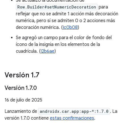
Se actualizó la documentación de
Row.Builder#setNumericDecoration
para
reflejar que no se admite 1 acción más decoración
numérica, pero sí se admiten 0 o 2 acciones más
decoración numérica. (
Ic0b08
)
Se agregó un campo para el color de fondo del
ícono de la insignia en los elementos de la
cuadrícula. (
I2b6ae
)
Versión 1
.
7
Versión 1
.
7
.
0
16 de julio de 2025
Lanzamiento de
androidx.car.app:app-*:1.7.0
. La
versión 1.7.0 contiene
estas confirmaciones
.