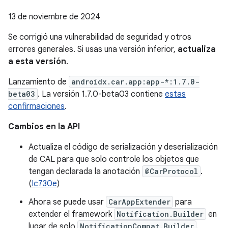
13 de noviembre de 2024
Se corrigió una vulnerabilidad de seguridad y otros
errores generales. Si usas una versión inferior,
actualiza
a esta versión
.
Lanzamiento de
androidx.car.app:app-*:1.7.0-
beta03
. La versión 1.7.0-beta03 contiene
estas
confirmaciones
.
Cambios en la API
Actualiza el código de serialización y deserialización
de CAL para que solo controle los objetos que
tengan declarada la anotación
@CarProtocol
.
(
Ic730e
)
Ahora se puede usar
CarAppExtender
para
extender el framework
Notification.Builder
en
lugar de solo
NotificationCompat.Builder
.