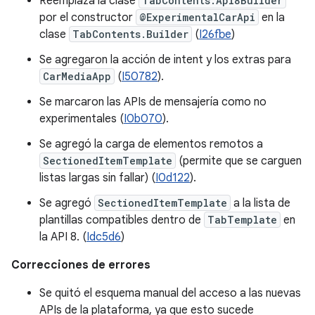
Reemplaza la clase
TabContents.Api8Builder
por el constructor
@ExperimentalCarApi
en la
clase
TabContents.Builder
(
I26fbe
)
Se agregaron la acción de intent y los extras para
CarMediaApp
(
I50782
).
Se marcaron las APIs de mensajería como no
experimentales (
I0b070
).
Se agregó la carga de elementos remotos a
SectionedItemTemplate
(permite que se carguen
listas largas sin fallar) (
I0d122
).
Se agregó
SectionedItemTemplate
a la lista de
plantillas compatibles dentro de
TabTemplate
en
la API 8. (
Idc5d6
)
Correcciones de errores
Se quitó el esquema manual del acceso a las nuevas
APIs de la plataforma, ya que esto sucede