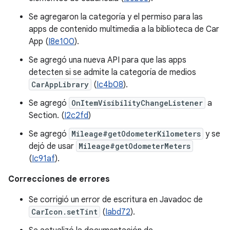
Se agregaron la categoría y el permiso para las
apps de contenido multimedia a la biblioteca de Car
App (
I8e100
).
Se agregó una nueva API para que las apps
detecten si se admite la categoría de medios
CarAppLibrary
(
Ic4b08
).
Se agregó
OnItemVisibilityChangeListener
a
Section. (
I2c2fd
)
Se agregó
Mileage#getOdometerKilometers
y se
dejó de usar
Mileage#getOdometerMeters
(
Ic91af
).
Correcciones de errores
Se corrigió un error de escritura en Javadoc de
CarIcon.setTint
(
Iabd72
).