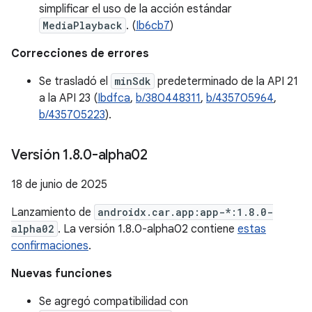
simplificar el uso de la acción estándar
MediaPlayback
. (
Ib6cb7
)
Correcciones de errores
Se trasladó el
minSdk
predeterminado de la API 21
a la API 23 (
Ibdfca
,
b/380448311
,
b/435705964
,
b/435705223
).
Versión 1
.
8
.
0-alpha02
18 de junio de 2025
Lanzamiento de
androidx.car.app:app-*:1.8.0-
alpha02
. La versión 1.8.0-alpha02 contiene
estas
confirmaciones
.
Nuevas funciones
Se agregó compatibilidad con