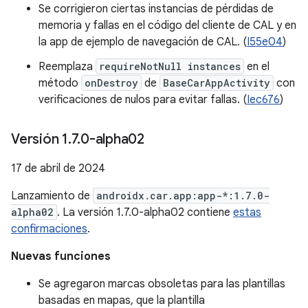
Se corrigieron ciertas instancias de pérdidas de
memoria y fallas en el código del cliente de CAL y en
la app de ejemplo de navegación de CAL. (
I55e04
)
Reemplaza
requireNotNull instances
en el
método
onDestroy
de
BaseCarAppActivity
con
verificaciones de nulos para evitar fallas. (
Iec676
)
Versión 1
.
7
.
0-alpha02
17 de abril de 2024
Lanzamiento de
androidx.car.app:app-*:1.7.0-
alpha02
. La versión 1.7.0-alpha02 contiene
estas
confirmaciones
.
Nuevas funciones
Se agregaron marcas obsoletas para las plantillas
basadas en mapas, que la plantilla