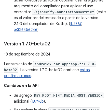
desarrolladores de Kotlin deberían usar el siguiente
argumento del compilador para aplicar el uso
correcto:
-Xjspecify-annotations=strict
(este
es el valor predeterminado a partir de la versión
2.1.0 del compilador de Kotlin). (
Ib5367
,
b/326456246
)
Versión 1
.
7
.
0-beta02
18 de septiembre de 2024
Lanzamiento de
androidx.car.app:app-*:1.7.0-
beta02
. La versión 1.7.0-beta02 contiene
estas
confirmaciones
.
Cambios en la API
Se agregó
KEY_ROOT_HINT_MEDIA_HOST_VERSION
adicional (
I8796b
).