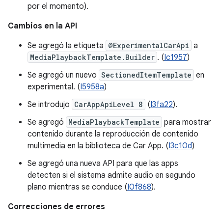
por el momento).
Cambios en la API
Se agregó la etiqueta
@ExperimentalCarApi
a
MediaPlaybackTemplate.Builder
. (
Ic1957
)
Se agregó un nuevo
SectionedItemTemplate
en
experimental. (
I5958a
)
Se introdujo
CarAppApiLevel 8
(
I3fa22
).
Se agregó
MediaPlaybackTemplate
para mostrar
contenido durante la reproducción de contenido
multimedia en la biblioteca de Car App. (
I3c10d
)
Se agregó una nueva API para que las apps
detecten si el sistema admite audio en segundo
plano mientras se conduce (
I0f868
).
Correcciones de errores