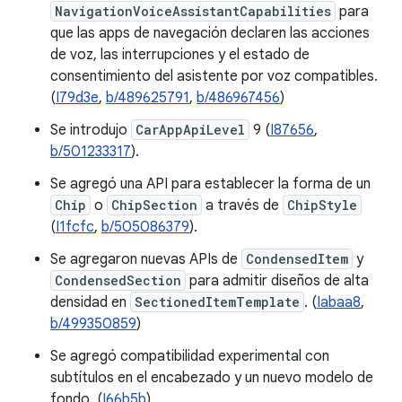
NavigationVoiceAssistantCapabilities
para
que las apps de navegación declaren las acciones
de voz, las interrupciones y el estado de
consentimiento del asistente por voz compatibles.
(
I79d3e
,
b/489625791
,
b/486967456
)
Se introdujo
CarAppApiLevel
9 (
I87656
,
b/501233317
).
Se agregó una API para establecer la forma de un
Chip
o
ChipSection
a través de
ChipStyle
(
I1fcfc
,
b/505086379
).
Se agregaron nuevas APIs de
CondensedItem
y
CondensedSection
para admitir diseños de alta
densidad en
SectionedItemTemplate
. (
Iabaa8
,
b/499350859
)
Se agregó compatibilidad experimental con
subtítulos en el encabezado y un nuevo modelo de
fondo. (
I66b5b
)