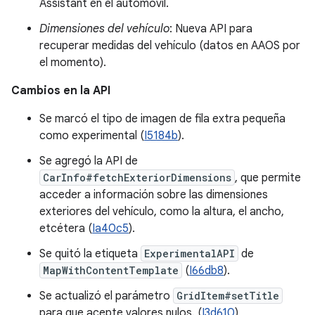
Assistant en el automóvil.
Dimensiones del vehículo
: Nueva API para
recuperar medidas del vehículo (datos en AAOS por
el momento).
Cambios en la API
Se marcó el tipo de imagen de fila extra pequeña
como experimental (
I5184b
).
Se agregó la API de
CarInfo#fetchExteriorDimensions
, que permite
acceder a información sobre las dimensiones
exteriores del vehículo, como la altura, el ancho,
etcétera (
Ia40c5
).
Se quitó la etiqueta
ExperimentalAPI
de
MapWithContentTemplate
(
I66db8
).
Se actualizó el parámetro
GridItem#setTitle
para que acepte valores nulos. (
I3d610
)