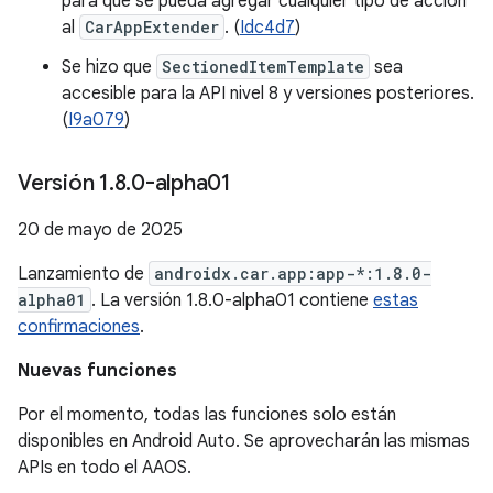
para que se pueda agregar cualquier tipo de acción
al
CarAppExtender
. (
Idc4d7
)
Se hizo que
SectionedItemTemplate
sea
accesible para la API nivel 8 y versiones posteriores.
(
I9a079
)
Versión 1
.
8
.
0-alpha01
20 de mayo de 2025
Lanzamiento de
androidx.car.app:app-*:1.8.0-
alpha01
. La versión 1.8.0-alpha01 contiene
estas
confirmaciones
.
Nuevas funciones
Por el momento, todas las funciones solo están
disponibles en Android Auto. Se aprovecharán las mismas
APIs en todo el AAOS.