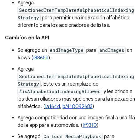
Agrega
SectionedItemTemplate#alphabeticalIndexing
Strategy
para permitir una indexación alfabética
diferente para los aceleradores de listas.
Cambios en la API
Se agregó un
endImageType
para
endImages
en
Rows (
I8865b
).
Agrega
SectionedItemTemplate#alphabeticalIndexing
Strategy
. Este es un reemplazo de
#isAlphabeticalIndexingAllowed
y les brinda a
los desarrolladores más opciones para la indexación
alfabética. (
Ia164d
,
b/410092683
)
Agrega compatibilidad con una imagen final a una fila
de la app para automóviles. (
If93f0
)
Se agregó
CarIcon MediaPlayback
para