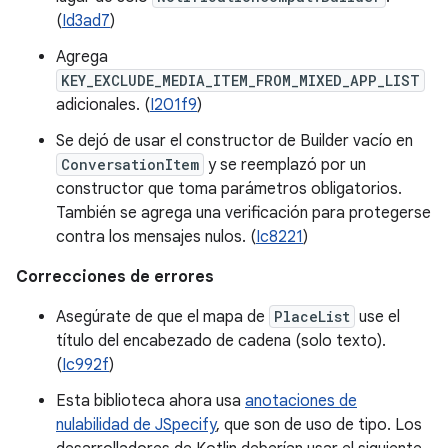
(
Id3ad7
)
Agrega
KEY_EXCLUDE_MEDIA_ITEM_FROM_MIXED_APP_LIST
adicionales. (
I201f9
)
Se dejó de usar el constructor de Builder vacío en
ConversationItem
y se reemplazó por un
constructor que toma parámetros obligatorios.
También se agrega una verificación para protegerse
contra los mensajes nulos. (
Ic8221
)
Correcciones de errores
Asegúrate de que el mapa de
PlaceList
use el
título del encabezado de cadena (solo texto).
(
Ic992f
)
Esta biblioteca ahora usa
anotaciones de
nulabilidad de JSpecify
, que son de uso de tipo. Los