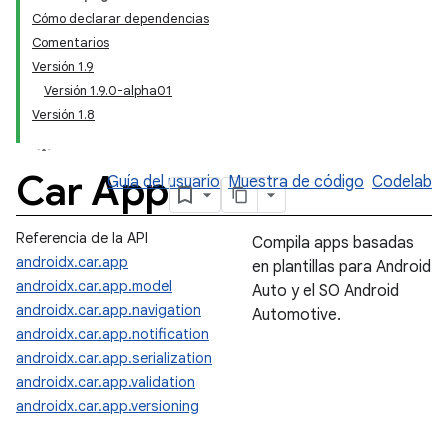
Cómo declarar dependencias
Comentarios
Versión 1.9
Versión 1.9.0-alpha01
Versión 1.8
Car App
Guía del usuario
Muestra de código
Codelab
Referencia de la API
Compila apps basadas
androidx.car.app
en plantillas para Android
androidx.car.app.model
Auto y el SO Android
androidx.car.app.navigation
Automotive.
androidx.car.app.notification
androidx.car.app.serialization
androidx.car.app.validation
androidx.car.app.versioning