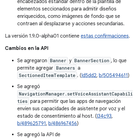
encabezados estándar dentro de la plantilla de
elementos seccionados para admitir diseños
enriquecidos, como imágenes de fondo que se
contraen al desplazarse y acciones secundarias.
La versión 1.9.0-alpha01 contiene
estas confirmaciones
.
Cambios en la API
Se agregaron
Banner
y
BannerSection
, lo que
permite agregar
Banners
a
SectionedItemTemplate
. (
Id5dd2
,
b/505494611
)
Se agregó
NavigationManager.setVoiceAssistantCapabili
ties
para permitir que las apps de navegación
envíen sus capacidades de asistente por voz y el
estado de consentimiento al host. (
I34c93
,
b/489625791
,
b/486967456
)
Se agregó la API de