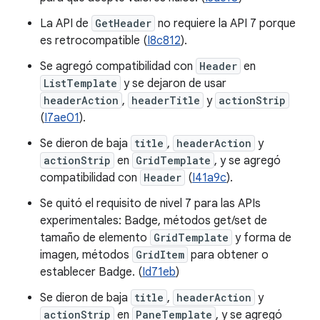
La API de
GetHeader
no requiere la API 7 porque
es retrocompatible (
I8c812
).
Se agregó compatibilidad con
Header
en
ListTemplate
y se dejaron de usar
headerAction
,
headerTitle
y
actionStrip
(
I7ae01
).
Se dieron de baja
title
,
headerAction
y
actionStrip
en
GridTemplate
, y se agregó
compatibilidad con
Header
(
I41a9c
).
Se quitó el requisito de nivel 7 para las APIs
experimentales: Badge, métodos get/set de
tamaño de elemento
GridTemplate
y forma de
imagen, métodos
GridItem
para obtener o
establecer Badge. (
Id71eb
)
Se dieron de baja
title
,
headerAction
y
actionStrip
en
PaneTemplate
, y se agregó