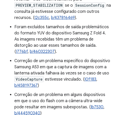
PREVIEW_STABILIZATION
se o
SessionConfig
na
consulta já estivesse configurado com outros
recursos. (
I2c355c
,
b/437816469
).
Foram excluídos tamanhos de saída problemáticos
do formato YUV do dispositivo Samsung Z Fold 4.
As imagens recebidas têm um problema de
distorção ao usar esses tamanhos de saída.
(
I776bf
,
b/460322307
).
Correção de um problema específico do dispositivo
Samsung A53 em que a captura de imagens com a
lanterna ativada falhava às vezes se o caso de uso
VideoCapture
estivesse vinculado. (
I0f183
,
b/458197367
)
Correção de um problema em alguns dispositivos
em que o uso do flash com a câmera ultra-wide
pode resultar em imagens subexpostas. (
Ib7530
,
b/444590340
)