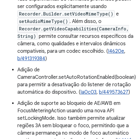
ser configurados explicitamente usando
Recorder.Builder.setVideoMimeType()
e
setAudioMimeType()
. Além disso, o
Recorder.getVideoCapabilities(CameraInfo,
String)
permite consultar recursos específicos da
câmera, como qualidades e intervalos dinâmicos
compatíveis, para um codec escolhido. (
I4620e
,
b/491319384
)
Adição de
CameraController.setAutoRotationEnabled(boolean)
para permitir a desativação do listener de rotação
automática do dispositivo. (
Ia0c03
,
b/449573627
)
Adição de suporte ao bloqueio de AE/AWB em
FocusMeteringAction usando uma nova API
setLockingMode. Isso também permite atualizar
regiões 3A sem bloquear o foco, permitindo que a
câmera permaneça no modo de foco automático