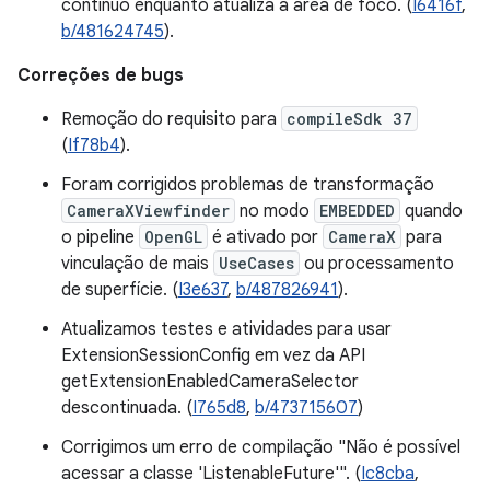
contínuo enquanto atualiza a área de foco. (
I6416f
,
b/481624745
).
Correções de bugs
Remoção do requisito para
compileSdk 37
(
If78b4
).
Foram corrigidos problemas de transformação
CameraXViewfinder
no modo
EMBEDDED
quando
o pipeline
OpenGL
é ativado por
CameraX
para
vinculação de mais
UseCases
ou processamento
de superfície. (
I3e637
,
b/487826941
).
Atualizamos testes e atividades para usar
ExtensionSessionConfig em vez da API
getExtensionEnabledCameraSelector
descontinuada. (
I765d8
,
b/473715607
)
Corrigimos um erro de compilação "Não é possível
acessar a classe 'ListenableFuture'". (
Ic8cba
,