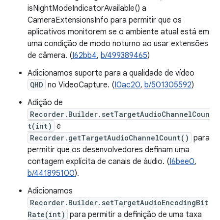
isNightModeIndicatorAvailable() a
CameraExtensionsInfo para permitir que os
aplicativos monitorem se o ambiente atual está em
uma condição de modo noturno ao usar extensões
de câmera. (
I62bb4
,
b/499389465
)
Adicionamos suporte para a qualidade de vídeo
QHD
no VideoCapture. (
I0ac20
,
b/501305592
)
Adição de
Recorder.Builder.setTargetAudioChannelCoun
t(int)
e
Recorder.getTargetAudioChannelCount()
para
permitir que os desenvolvedores definam uma
contagem explícita de canais de áudio. (
I6bee0
,
b/441895100
).
Adicionamos
Recorder.Builder.setTargetAudioEncodingBit
Rate(int)
para permitir a definição de uma taxa