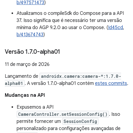
b/497571473
)
Atualizamos o compileSdk do Compose para a API
37. Isso significa que é necessário ter uma versão
mínima do AGP 9.2.0 ao usar o Compose. (
Id45cd
,
b/413674743
)
Versão 1
.
7
.
0-alpha01
11 de março de 2026
Lançamento de
androidx.camera:camera-*:1.7.0-
alpha01
. A versão 1.7.0-alpha01 contém
estes commits
.
Mudanças na API
Expusemos a API
CameraController.setSessionConfig()
. Isso
permite fornecer um
SessionConfig
personalizado para configurações avançadas de