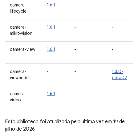
camera-
1.6.1
-
-
lifecycle
camera-
1.6.1
-
-
mlkit-vision
camera-view
1.6.1
-
-
camera-
-
-
1.3.0-
viewfinder
beta02
camera-
1.6.1
-
-
video
Esta biblioteca foi atualizada pela última vez em 1º de
julho de 2026