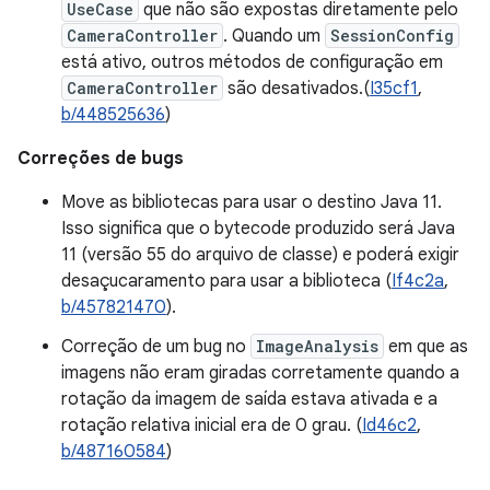
UseCase
que não são expostas diretamente pelo
CameraController
. Quando um
SessionConfig
está ativo, outros métodos de configuração em
CameraController
são desativados.(
I35cf1
,
b/448525636
)
Correções de bugs
Move as bibliotecas para usar o destino Java 11.
Isso significa que o bytecode produzido será Java
11 (versão 55 do arquivo de classe) e poderá exigir
desaçucaramento para usar a biblioteca (
If4c2a
,
b/457821470
).
Correção de um bug no
ImageAnalysis
em que as
imagens não eram giradas corretamente quando a
rotação da imagem de saída estava ativada e a
rotação relativa inicial era de 0 grau. (
Id46c2
,
b/487160584
)