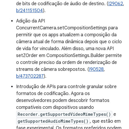
de bits de codificação de áudio de destino. (
I29062
,
b/241151504
).
Adição da API
ConcurrentCamera.setCompositionSettings para
permitir que os apps atualizem a composição da
câmera atual de forma dinâmica depois que o ciclo
de vida for vinculado. Além disso, uma nova API
setZOrder em CompositionSettings.Builder permite
o controle preciso da ordem de renderização de
streams de câmera sobrepostos. (
I90528
,
b/473702287
).
Introdução de APIs para controle granular sobre
formatos de codificação. Agora os
desenvolvedores podem descobrir formatos
compatíveis com dispositivos usando
Recorder.getSupportedVideoMimeTypes()
e
getSupportedAudioMimeTypes()
, que estão em
fase experimental. Os formatos preferidos podem