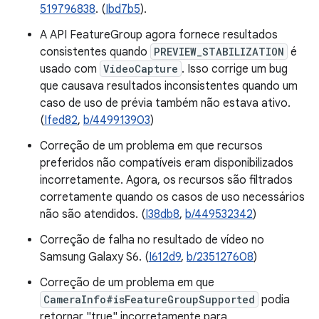
519796838
. (
Ibd7b5
).
A API FeatureGroup agora fornece resultados
consistentes quando
PREVIEW_STABILIZATION
é
usado com
VideoCapture
. Isso corrige um bug
que causava resultados inconsistentes quando um
caso de uso de prévia também não estava ativo.
(
Ifed82
,
b/449913903
)
Correção de um problema em que recursos
preferidos não compatíveis eram disponibilizados
incorretamente. Agora, os recursos são filtrados
corretamente quando os casos de uso necessários
não são atendidos. (
I38db8
,
b/449532342
)
Correção de falha no resultado de vídeo no
Samsung Galaxy S6. (
I612d9
,
b/235127608
)
Correção de um problema em que
CameraInfo#isFeatureGroupSupported
podia
retornar "true" incorretamente para