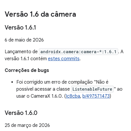
Versão 1
.
6 da câmera
Versão 1
.
6
.
1
6 de maio de 2026
Lançamento de
androidx.camera:camera-*:1.6.1
. A
versão 1.6.1 contém
estes commits
.
Correções de bugs
Foi corrigido um erro de compilação "Não é
possível acessar a classe
ListenableFuture
" ao
usar o CameraX 1.6.0. (
Ic8cba
,
b/497571473
)
Versão 1
.
6
.
0
25 de março de 2026