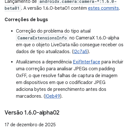
Lançamento de
androidx.camera:camera-*:1.6.0-
beta01
. A versão 1.6.0-beta01 contém
estes commits
.
Correções de bugs
Correção do problema do tipo atual
CameraExtensionsInfo
no CameraX 1.6.0-alpha
em que o objeto LiveData não consegue receber os
dados de tipo atualizados. (
I2c7a5
).
Atualizamos a dependência
ExifInterface
para incluir
uma correção para analisar JPEGs com padding
0xFF, o que resolve falhas de captura de imagem
em dispositivos em que o codificador JPEG
adiciona bytes de preenchimento antes dos
marcadores. (
I0eb49
).
Versão 1
.
6
.
0-alpha02
17 de dezembro de 2025