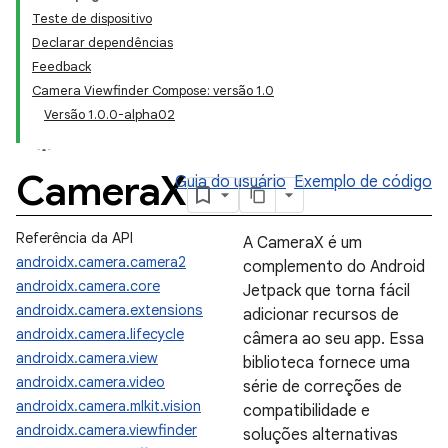
Teste de dispositivo
Declarar dependências
Feedback
Camera Viewfinder Compose: versão 1.0
Versão 1.0.0-alpha02
Camera
X
Guia do usuário
Exemplo de código
Referência da API
A CameraX é um
androidx.camera.camera2
complemento do Android
androidx.camera.core
Jetpack que torna fácil
androidx.camera.extensions
adicionar recursos de
androidx.camera.lifecycle
câmera ao seu app. Essa
androidx.camera.view
biblioteca fornece uma
androidx.camera.video
série de correções de
androidx.camera.mlkit.vision
compatibilidade e
androidx.camera.viewfinder
soluções alternativas