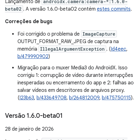
Lançamento de
androidx.camera:camera-*:1.6.0-
beta02
. A versão 1.6.0-beta02 contém
estes commits
.
Correções de bugs
Foi corrigido o problema de
ImageCapture
OUTPUT_FORMAT_RAW_JPEG de captura na
memória
IllegalArgumentException
. (
Id4eec
,
b/479990902
)
Migração para o muxer Media3 do AndroidX. Isso
corrigiu 1: corrupção de vídeo durante interrupções
inesperadas ou encerramento do app e 2: falhas ao
salvar vídeos em descritores de arquivos proxy.
(
I23b63
,
b/433649708
,
b/264812009
,
b/475750115
).
Versão 1
.
6
.
0-beta01
28 de janeiro de 2026