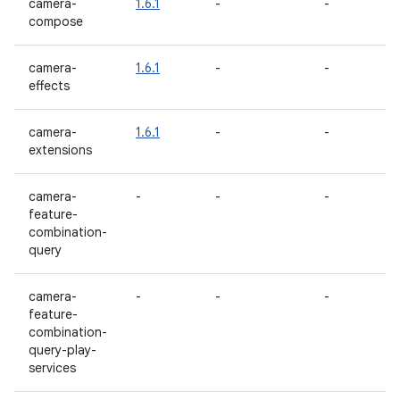
camera-
1.6.1
-
-
compose
camera-
1.6.1
-
-
effects
camera-
1.6.1
-
-
extensions
camera-
-
-
-
feature-
combination-
query
camera-
-
-
-
feature-
combination-
query-play-
services