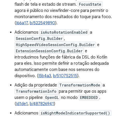
flash de tela e estado de stream.
FocusState
agora é público no viewfinder-core para permitir o
monitoramento dos resultados do toque para foco.
(
I66a17
,
b/522549890
).
Adicionamos
isAutoRotationEnabled
a
SessionConfig.Builder
,
HighSpeedVideoSessionConfig.Builder
e
ExtensionSessionConfig.Builder
e
introduzimos funções de fábrica da DSL do Kotlin
para eles. Isso permite definir a rotação adequada
automaticamente com base nos sensores do
dispositivo. (
I5b4a3
,
b/510752515
).
Adição da propriedade
TransformationMode
a
TransformationInfo
para permitir que os apps
usem o pipeline
OpenGL
no modo
EMBEDDED
.
(
Id1de1
,
b/487826941
)
Adicionamos
isNightModeIndicatorSupported()