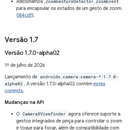
Adicionamos
ZoomGestureDetector.ZoomEvent
para encapsular os estados de um gesto de zoom.
(
I84cdf
).
Versão 1
.
7
Versão 1
.
7
.
0-alpha02
1º de julho de 2026
Lançamento de
androidx.camera:camera-*:1.7.0-
alpha02
. A versão 1.7.0-alpha02 contém
estes
commits
.
Mudanças na API
O
CameraXViewfinder
agora oferece suporte a
gestos integrados de pinça para controlar o zoom
e toque para focar, além de compatibilidade com