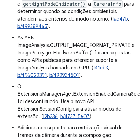
e
getNightModeIndicator()
a
CameraInfo
para
determinar quando as condições ambientais
atendem aos critérios do modo noturno. (
Iae47b
,
b/499389465
).
As APIs
ImageAnalysis.OUTPUT_IMAGE_FORMAT_PRIVATE e
ImageProxy.getHardwareBuffer() foram expostas
como APIs públicas para oferecer suporte à
ImageAnalysis baseada em GPU. (
I41cb3
,
b/496022391
,
b/492934501
).
O
ExtensionsManager#getExtensionEnabledCameraSele
foi descontinuado. Use a nova API
ExtensionSessionConfig para ativar modos de
extensão. (
I2b336
,
b/473715607
).
Adicionamos suporte para estilização visual de
frames da câmera durante a composição