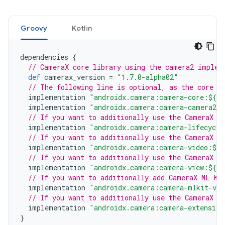
Groovy
Kotlin
dependencies
{
// CameraX core library using the camera2 implem
def
camerax_version
=
"1.7.0-alpha02"
// The following line is optional, as the core l
implementation
"androidx.camera:camera-core:${ca
implementation
"androidx.camera:camera-camera2:$
// If you want to additionally use the CameraX L
implementation
"androidx.camera:camera-lifecycle
// If you want to additionally use the CameraX V
implementation
"androidx.camera:camera-video:${c
// If you want to additionally use the CameraX V
implementation
"androidx.camera:camera-view:${ca
// If you want to additionally add CameraX ML Ki
implementation
"androidx.camera:camera-mlkit-vis
// If you want to additionally use the CameraX E
implementation
"androidx.camera:camera-extension
}