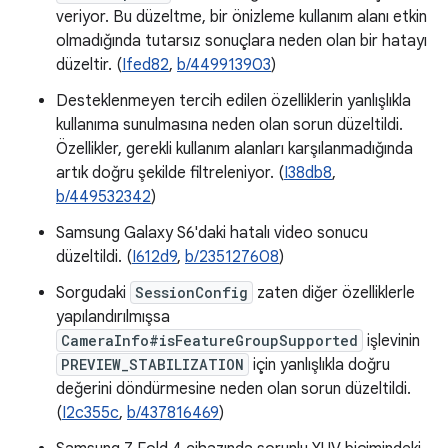
veriyor. Bu düzeltme, bir önizleme kullanım alanı etkin
olmadığında tutarsız sonuçlara neden olan bir hatayı
düzeltir. (
Ifed82
,
b/449913903
)
Desteklenmeyen tercih edilen özelliklerin yanlışlıkla
kullanıma sunulmasına neden olan sorun düzeltildi.
Özellikler, gerekli kullanım alanları karşılanmadığında
artık doğru şekilde filtreleniyor. (
I38db8
,
b/449532342
)
Samsung Galaxy S6'daki hatalı video sonucu
düzeltildi. (
I612d9
,
b/235127608
)
Sorgudaki
SessionConfig
zaten diğer özelliklerle
yapılandırılmışsa
CameraInfo#isFeatureGroupSupported
işlevinin
PREVIEW_STABILIZATION
için yanlışlıkla doğru
değerini döndürmesine neden olan sorun düzeltildi.
(
I2c355c
,
b/437816469
)