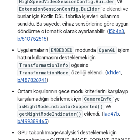
HighSpeedVideoSessionConfig.Builder
ve
ExtensionSessionConfig.Builder
'e eklendi ve
bunlar için Kotlin DSL fabrika işlevleri kullanıma
sunuldu. Bu sayede, cihaz sensörlerine göre uygun
döndürme otomatik olarak ayarlanabilir. (
I5b4a3
,
b/510752515
)
Uygulamaların
EMBEDDED
modunda
OpenGL
işlem
hattını kullanmasını desteklemek için
TransformationInfo
öğesine
TransformationMode
özelliği eklendi. (
Id1de1
,
b/487826941
)
Ortam koşullarının gece modu kriterlerini karşılayıp
karşılamadığını belirlemek için
CameraInfo
'ye
isNightModeIndicatorSupported()
ve
getNightModeIndicator()
eklendi. (
Iae47b
,
b/499389465
)
GPU tabanlı ImageAnalysis'i desteklemek için