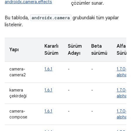
androidx.camera.effects
çözümler sunar.
Bu tabloda,
androidx.camera
grubundaki tüm yapılar
listelenir.
Kararlı
Sürüm
Beta
Alfa
Yapı
Sürüm
Adayı
sürümü
Sürüm
camera-
1.6.1
-
-
1.7.0-
camera2
alpha0
kamera
1.6.1
-
-
1.7.0-
çekirdeği
alpha0
camera-
1.6.1
-
-
1.7.0-
compose
alpha0