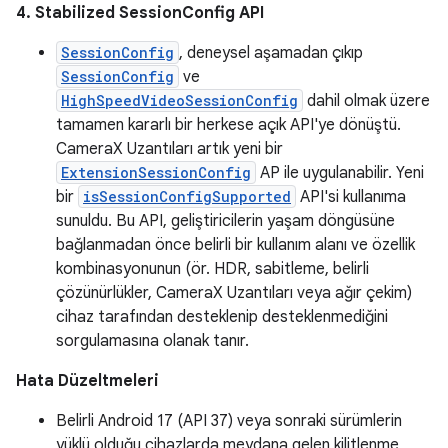
4. Stabilized SessionConfig API
SessionConfig
, deneysel aşamadan çıkıp
SessionConfig
ve
HighSpeedVideoSessionConfig
dahil olmak üzere
tamamen kararlı bir herkese açık API'ye dönüştü.
CameraX Uzantıları artık yeni bir
ExtensionSessionConfig
AP ile uygulanabilir. Yeni
bir
isSessionConfigSupported
API'si kullanıma
sunuldu. Bu API, geliştiricilerin yaşam döngüsüne
bağlanmadan önce belirli bir kullanım alanı ve özellik
kombinasyonunun (ör. HDR, sabitleme, belirli
çözünürlükler, CameraX Uzantıları veya ağır çekim)
cihaz tarafından desteklenip desteklenmediğini
sorgulamasına olanak tanır.
Hata Düzeltmeleri
Belirli Android 17 (API 37) veya sonraki sürümlerin
yüklü olduğu cihazlarda meydana gelen kilitlenme