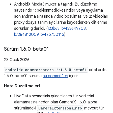
AndroidX Media3 muxer'a taşındı. Bu düzeltme
sayesinde 1: beklenmedik kesintiler veya uygulama
sonlandırma sırasında video bozulması ve 2: videoları
proxy dosya tanımlayıcılarına kaydederken kilitlenme
sorunları giderildi. (
I23b63
,
b/433649708
,
b/264812009
,
b/475750115
)
Sürüm 1
.
6
.
0-beta01
28 Ocak 2026
androidx.camera:camera-*:1.6.0-beta01
iptal edilir.
1.6.0-beta01 sürümü
bu commit'leri
içerir.
Hata Düzeltmeleri
LiveData nesnesinin güncellenen tür verilerini
alamamasına neden olan CameraX 1.6.0-alpha
sürümündeki
CameraExtensionsInfo
mevcut tür