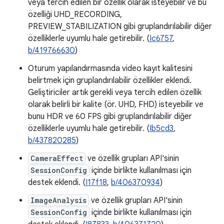
veya tercih edilen bir özellik olarak isteyebilir ve bu
özelliği UHD_RECORDING,
PREVIEW_STABILIZATION gibi gruplandırılabilir diğer
özelliklerle uyumlu hale getirebilir. (
Ic6757
,
b/419766630
)
Oturum yapılandırmasında video kayıt kalitesini
belirtmek için gruplandırılabilir özellikler eklendi.
Geliştiriciler artık gerekli veya tercih edilen özellik
olarak belirli bir kalite (ör. UHD, FHD) isteyebilir ve
bunu HDR ve 60 FPS gibi gruplandırılabilir diğer
özelliklerle uyumlu hale getirebilir. (
Ib5cd3
,
b/437820285
)
CameraEffect
ve özellik grupları API'sinin
SessionConfig
içinde birlikte kullanılması için
destek eklendi. (
I17f18
,
b/406370934
)
ImageAnalysis
ve özellik grupları API'sinin
SessionConfig
içinde birlikte kullanılması için