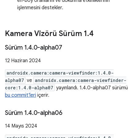
en-boy oranlarını ve dokunma etkinliklerinin
işlenmesini destekler.
Kamera Vizörü Sürüm 1
.
4
Sürüm 1
.
4
.
0-alpha07
12 Haziran 2024
androidx.camera:camera-viewfinder:1.4.0-
alpha07
ve
androidx.camera:camera-viewfinder-
core:1.4.0-alpha07
yayınlandı. 1.4.0-alpha07 sürümü
bu commit'leri
içerir.
Sürüm 1
.
4
.
0-alpha06
14 Mayıs 2024