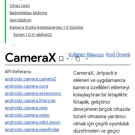
Cihaz testi
Bağımlılıkları bildirme
Geri bildirim
Kamera Vizörü Kompozisyonu 1.0 Sürümü
Sürüm 1.0.0-alpha02
Camera
X
Kullanıcı Kılavuzu
Kod Örneği
API Referansı
CameraX, Jetpack'e
androidx.camera.camera2
eklenen ve uygulamanıza
androidx.camera.core
kamera özellikleri eklemeyi
androidx.camera.extensions
kolaylaştıran bir kitaplıktır.
androidx.camera.lifecycle
Kitaplık, geliştirici
androidx.camera.view
deneyiminin birçok cihazda
androidx.camera.video
tutarlı olmasına yardımcı
androidx.camera.mlkit.vision
olmak için çeşitli uyumluluk
androidx.camera.viewfinder
düzeltmeleri ve geçici