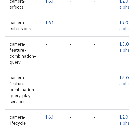
camera-
1.6.1
-
-
1.7.0-
effects
alpha0
camera-
1.6.1
-
-
1.7.0-
extensions
alpha0
camera-
-
-
-
1.5.0-
feature-
alpha0
combination-
query
camera-
-
-
-
1.5.0-
feature-
alpha0
combination-
query-play-
services
camera-
1.6.1
-
-
1.7.0-
lifecycle
alpha0