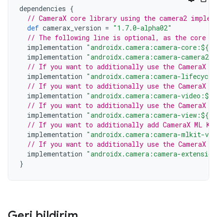
dependencies
{
// CameraX core library using the camera2 implem
def
camerax_version
=
"1.7.0-alpha02"
// The following line is optional, as the core l
implementation
"androidx.camera:camera-core:${ca
implementation
"androidx.camera:camera-camera2:$
// If you want to additionally use the CameraX L
implementation
"androidx.camera:camera-lifecycle
// If you want to additionally use the CameraX V
implementation
"androidx.camera:camera-video:${c
// If you want to additionally use the CameraX V
implementation
"androidx.camera:camera-view:${ca
// If you want to additionally add CameraX ML Ki
implementation
"androidx.camera:camera-mlkit-vis
// If you want to additionally use the CameraX E
implementation
"androidx.camera:camera-extension
}
Geri bildirim