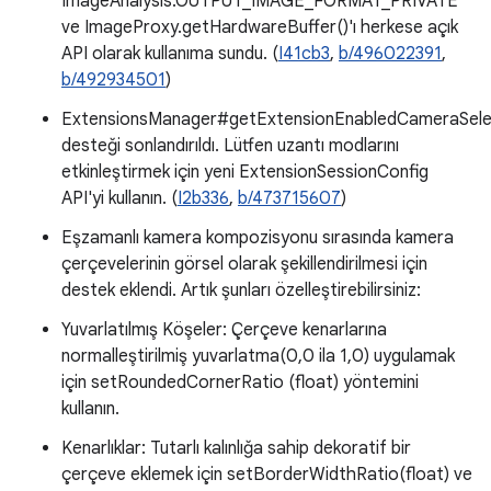
ImageAnalysis.OUTPUT_IMAGE_FORMAT_PRIVATE
ve ImageProxy.getHardwareBuffer()'ı herkese açık
API olarak kullanıma sundu. (
I41cb3
,
b/496022391
,
b/492934501
)
ExtensionsManager#getExtensionEnabledCameraSele
desteği sonlandırıldı. Lütfen uzantı modlarını
etkinleştirmek için yeni ExtensionSessionConfig
API'yi kullanın. (
I2b336
,
b/473715607
)
Eşzamanlı kamera kompozisyonu sırasında kamera
çerçevelerinin görsel olarak şekillendirilmesi için
destek eklendi. Artık şunları özelleştirebilirsiniz:
Yuvarlatılmış Köşeler: Çerçeve kenarlarına
normalleştirilmiş yuvarlatma(0,0 ila 1,0) uygulamak
için setRoundedCornerRatio (float) yöntemini
kullanın.
Kenarlıklar: Tutarlı kalınlığa sahip dekoratif bir
çerçeve eklemek için setBorderWidthRatio(float) ve