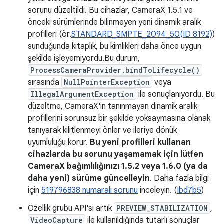
sorunu düzeltildi. Bu cihazlar, CameraX 1.5.1 ve
önceki sürümlerinde bilinmeyen yeni dinamik aralık
profilleri (ör.
STANDARD_SMPTE_2094_50(ID 8192)
)
sunduğunda kitaplık, bu kimlikleri daha önce uygun
şekilde işleyemiyordu.Bu durum,
ProcessCameraProvider.bindToLifecycle()
sırasında
NullPointerException
veya
IllegalArgumentException
ile sonuçlanıyordu. Bu
düzeltme, CameraX'in tanınmayan dinamik aralık
profillerini sorunsuz bir şekilde yoksaymasına olanak
tanıyarak kilitlenmeyi önler ve ileriye dönük
uyumluluğu korur.
Bu yeni profilleri kullanan
cihazlarda bu sorunu yaşamamak için lütfen
CameraX bağımlılığınızı 1.5.2 veya 1.6.0 (ya da
daha yeni) sürüme güncelleyin
. Daha fazla bilgi
için
519796838 numaralı sorunu
inceleyin. (
Ibd7b5
)
Özellik grubu API'si artık
PREVIEW_STABILIZATION
,
VideoCapture
ile kullanıldığında tutarlı sonuçlar