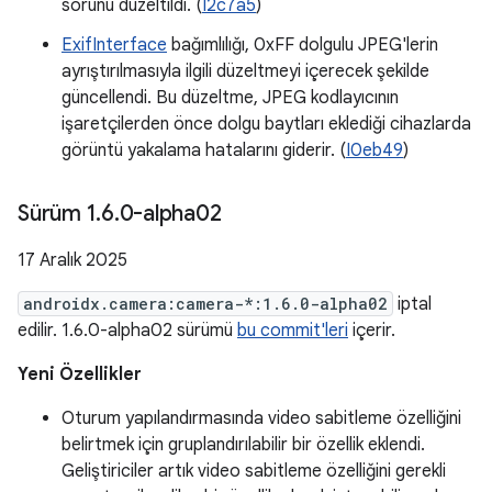
sorunu düzeltildi. (
I2c7a5
)
ExifInterface
bağımlılığı, 0xFF dolgulu JPEG'lerin
ayrıştırılmasıyla ilgili düzeltmeyi içerecek şekilde
güncellendi. Bu düzeltme, JPEG kodlayıcının
işaretçilerden önce dolgu baytları eklediği cihazlarda
görüntü yakalama hatalarını giderir. (
I0eb49
)
Sürüm 1
.
6
.
0-alpha02
17 Aralık 2025
androidx.camera:camera-*:1.6.0-alpha02
iptal
edilir. 1.6.0-alpha02 sürümü
bu commit'leri
içerir.
Yeni Özellikler
Oturum yapılandırmasında video sabitleme özelliğini
belirtmek için gruplandırılabilir bir özellik eklendi.
Geliştiriciler artık video sabitleme özelliğini gerekli