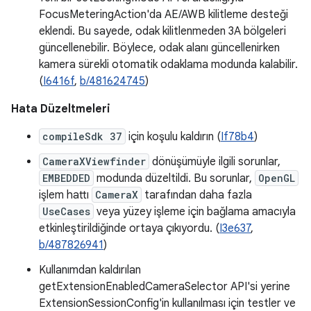
FocusMeteringAction'da AE/AWB kilitleme desteği
eklendi. Bu sayede, odak kilitlenmeden 3A bölgeleri
güncellenebilir. Böylece, odak alanı güncellenirken
kamera sürekli otomatik odaklama modunda kalabilir.
(
I6416f
,
b/481624745
)
Hata Düzeltmeleri
compileSdk 37
için koşulu kaldırın (
If78b4
)
CameraXViewfinder
dönüşümüyle ilgili sorunlar,
EMBEDDED
modunda düzeltildi. Bu sorunlar,
OpenGL
işlem hattı
CameraX
tarafından daha fazla
UseCases
veya yüzey işleme için bağlama amacıyla
etkinleştirildiğinde ortaya çıkıyordu. (
I3e637
,
b/487826941
)
Kullanımdan kaldırılan
getExtensionEnabledCameraSelector API'si yerine
ExtensionSessionConfig'in kullanılması için testler ve