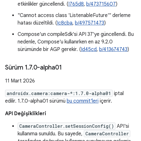
etkinlikler güncellendi. (
I765d8
,
b/473715607
)
"Cannot access class 'ListenableFuture'" derleme
hatası düzeltildi. (
Ic8cba
,
b/497571473
)
Compose'un compileSdk'si API 37'ye güncellendi. Bu
nedenle, Compose'u kullanırken en az 9.2.0
sürümünde bir AGP gerekir. (
Id45cd
,
b/413674743
)
Sürüm 1
.
7
.
0-alpha01
11 Mart 2026
androidx.camera:camera-*:1.7.0-alpha01
iptal
edilir. 1.7.0-alpha01 sürümü
bu commit'leri
içerir.
API Değişiklikleri
CameraController.setSessionConfig()
API'si
kullanıma sunuldu. Bu sayede,
CameraController