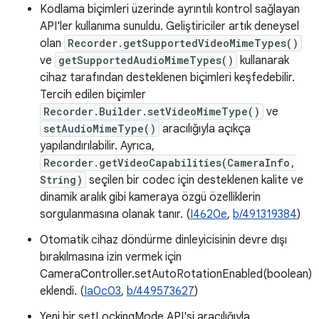
Kodlama biçimleri üzerinde ayrıntılı kontrol sağlayan
API'ler kullanıma sunuldu. Geliştiriciler artık deneysel
olan
Recorder.getSupportedVideoMimeTypes()
ve
getSupportedAudioMimeTypes()
kullanarak
cihaz tarafından desteklenen biçimleri keşfedebilir.
Tercih edilen biçimler
Recorder.Builder.setVideoMimeType()
ve
setAudioMimeType()
aracılığıyla açıkça
yapılandırılabilir. Ayrıca,
Recorder.getVideoCapabilities(CameraInfo,
String)
seçilen bir codec için desteklenen kalite ve
dinamik aralık gibi kameraya özgü özelliklerin
sorgulanmasına olanak tanır. (
I4620e
,
b/491319384
)
Otomatik cihaz döndürme dinleyicisinin devre dışı
bırakılmasına izin vermek için
CameraController.setAutoRotationEnabled(boolean)
eklendi. (
Ia0c03
,
b/449573627
)
Yeni bir setLockingMode API'si aracılığıyla