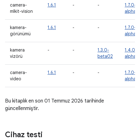
camera-
1.6.1
-
-
1.7.0-
mlkit-vision
alpha0
kamera-
1.6.1
-
-
1.7.0-
görünümü
alpha0
kamera
-
-
1.3.0-
1.4.0-
vizörü
beta02
alpha0
camera-
1.6.1
-
-
1.7.0-
video
alpha0
Bu kitaplık en son 01 Temmuz 2026 tarihinde
güncellenmiştir.
Cihaz testi