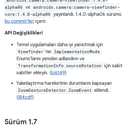
androidx.camera:camera-viewfinder:1.4.0-
alpha06
ve
androidx.camera:camera-viewfinder-
core:1.4.0-alpha06
yayınlandı. 1.4.0-alpha06 sürümü
bu commit'leri
içerir.
API Değişiklikleri
Temel uygulamaları daha iyi yansıtmak için
Viewfinder
'nın
ImplementationMode
Enums'larını yeniden adlandırın ve
TransformationInfo.sourceRotation
için sabit
sabitler ekleyin. (
Ic6149
)
Yakınlaştırma hareketinin durumlarını kapsayan
ZoomGestureDetector.ZoomEvent
eklendi.
(
I84cdf
)
Sürüm 1
.
7