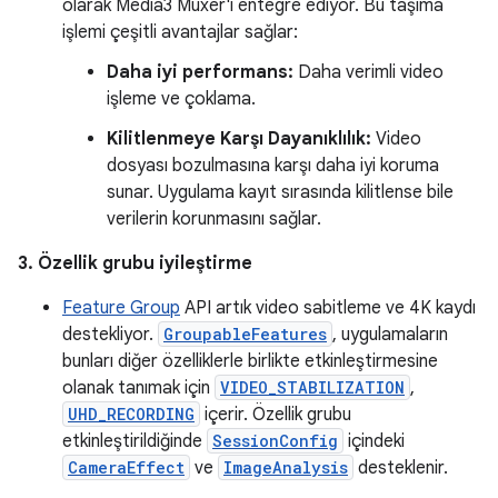
olarak Media3 Muxer'ı entegre ediyor. Bu taşıma
işlemi çeşitli avantajlar sağlar:
Daha iyi performans:
Daha verimli video
işleme ve çoklama.
Kilitlenmeye Karşı Dayanıklılık:
Video
dosyası bozulmasına karşı daha iyi koruma
sunar. Uygulama kayıt sırasında kilitlense bile
verilerin korunmasını sağlar.
3. Özellik grubu iyileştirme
Feature Group
API artık video sabitleme ve 4K kaydı
destekliyor.
GroupableFeatures
, uygulamaların
bunları diğer özelliklerle birlikte etkinleştirmesine
olanak tanımak için
VIDEO_STABILIZATION
,
UHD_RECORDING
içerir. Özellik grubu
etkinleştirildiğinde
SessionConfig
içindeki
CameraEffect
ve
ImageAnalysis
desteklenir.