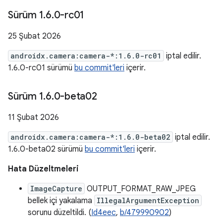
Sürüm 1
.
6
.
0-rc01
25 Şubat 2026
androidx.camera:camera-*:1.6.0-rc01
iptal edilir.
1.6.0-rc01 sürümü
bu commit'leri
içerir.
Sürüm 1
.
6
.
0-beta02
11 Şubat 2026
androidx.camera:camera-*:1.6.0-beta02
iptal edilir.
1.6.0-beta02 sürümü
bu commit'leri
içerir.
Hata Düzeltmeleri
ImageCapture
OUTPUT_FORMAT_RAW_JPEG
bellek içi yakalama
IllegalArgumentException
sorunu düzeltildi. (
Id4eec
,
b/479990902
)