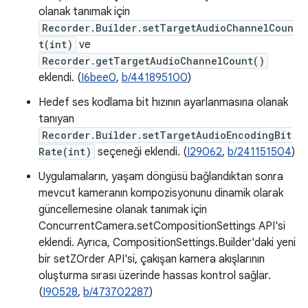
olanak tanımak için
Recorder.Builder.setTargetAudioChannelCoun
t(int)
ve
Recorder.getTargetAudioChannelCount()
eklendi. (
I6bee0
,
b/441895100
)
Hedef ses kodlama bit hızının ayarlanmasına olanak
tanıyan
Recorder.Builder.setTargetAudioEncodingBit
Rate(int)
seçeneği eklendi. (
I29062
,
b/241151504
)
Uygulamaların, yaşam döngüsü bağlandıktan sonra
mevcut kameranın kompozisyonunu dinamik olarak
güncellemesine olanak tanımak için
ConcurrentCamera.setCompositionSettings API'si
eklendi. Ayrıca, CompositionSettings.Builder'daki yeni
bir setZOrder API'si, çakışan kamera akışlarının
oluşturma sırası üzerinde hassas kontrol sağlar.
(
I90528
,
b/473702287
)