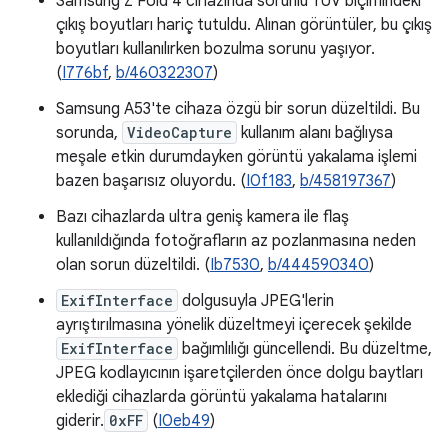
Samsung Z Fold 4 cihazında sorunlu YUV biçimindeki
çıkış boyutları hariç tutuldu. Alınan görüntüler, bu çıkış
boyutları kullanılırken bozulma sorunu yaşıyor.
(
I776bf
,
b/460322307
)
Samsung A53'te cihaza özgü bir sorun düzeltildi. Bu
sorunda,
VideoCapture
kullanım alanı bağlıysa
meşale etkin durumdayken görüntü yakalama işlemi
bazen başarısız oluyordu. (
I0f183
,
b/458197367
)
Bazı cihazlarda ultra geniş kamera ile flaş
kullanıldığında fotoğrafların az pozlanmasına neden
olan sorun düzeltildi. (
Ib7530
,
b/444590340
)
ExifInterface
dolgusuyla JPEG'lerin
ayrıştırılmasına yönelik düzeltmeyi içerecek şekilde
ExifInterface
bağımlılığı güncellendi. Bu düzeltme,
JPEG kodlayıcının işaretçilerden önce dolgu baytları
eklediği cihazlarda görüntü yakalama hatalarını
giderir.
0xFF
(
I0eb49
)