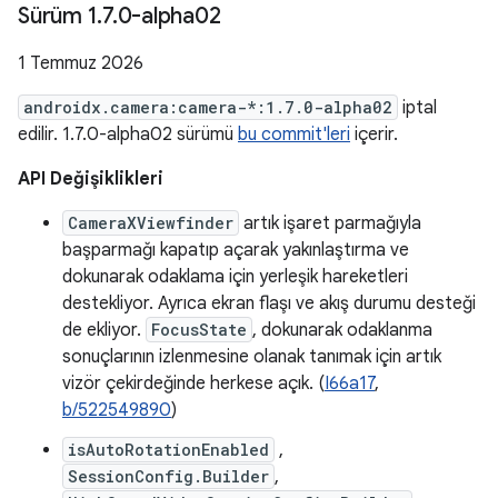
Sürüm 1
.
7
.
0-alpha02
1 Temmuz 2026
androidx.camera:camera-*:1.7.0-alpha02
iptal
edilir. 1.7.0-alpha02 sürümü
bu commit'leri
içerir.
API Değişiklikleri
CameraXViewfinder
artık işaret parmağıyla
başparmağı kapatıp açarak yakınlaştırma ve
dokunarak odaklama için yerleşik hareketleri
destekliyor. Ayrıca ekran flaşı ve akış durumu desteği
de ekliyor.
FocusState
, dokunarak odaklanma
sonuçlarının izlenmesine olanak tanımak için artık
vizör çekirdeğinde herkese açık. (
I66a17
,
b/522549890
)
isAutoRotationEnabled
,
SessionConfig.Builder
,