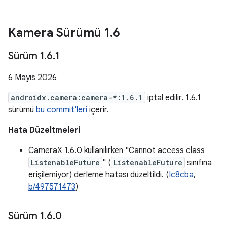
Kamera Sürümü 1
.
6
Sürüm 1
.
6
.
1
6 Mayıs 2026
androidx.camera:camera-*:1.6.1
iptal edilir. 1.6.1
sürümü
bu commit'leri
içerir.
Hata Düzeltmeleri
CameraX 1.6.0 kullanılırken "Cannot access class
ListenableFuture
" (
ListenableFuture
sınıfına
erişilemiyor) derleme hatası düzeltildi. (
Ic8cba
,
b/497571473
)
Sürüm 1
.
6
.
0