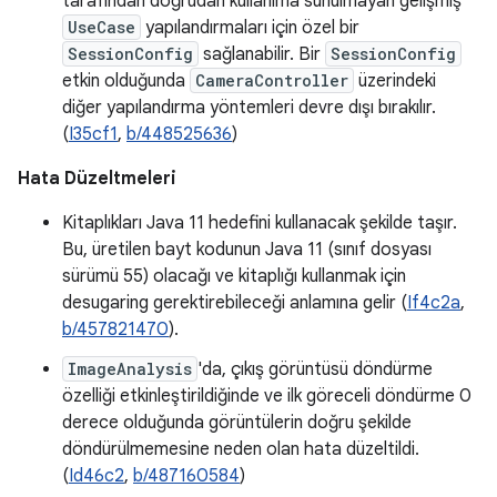
tarafından doğrudan kullanıma sunulmayan gelişmiş
UseCase
yapılandırmaları için özel bir
SessionConfig
sağlanabilir. Bir
SessionConfig
etkin olduğunda
CameraController
üzerindeki
diğer yapılandırma yöntemleri devre dışı bırakılır.
(
I35cf1
,
b/448525636
)
Hata Düzeltmeleri
Kitaplıkları Java 11 hedefini kullanacak şekilde taşır.
Bu, üretilen bayt kodunun Java 11 (sınıf dosyası
sürümü 55) olacağı ve kitaplığı kullanmak için
desugaring gerektirebileceği anlamına gelir (
If4c2a
,
b/457821470
).
ImageAnalysis
'da, çıkış görüntüsü döndürme
özelliği etkinleştirildiğinde ve ilk göreceli döndürme 0
derece olduğunda görüntülerin doğru şekilde
döndürülmemesine neden olan hata düzeltildi.
(
Id46c2
,
b/487160584
)