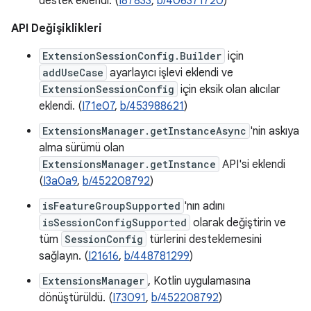
destek eklendi. (
I87833
,
b/406371720
)
API Değişiklikleri
ExtensionSessionConfig.Builder
için
addUseCase
ayarlayıcı işlevi eklendi ve
ExtensionSessionConfig
için eksik olan alıcılar
eklendi. (
I71e07
,
b/453988621
)
ExtensionsManager.getInstanceAsync
'nin askıya
alma sürümü olan
ExtensionsManager.getInstance
API'si eklendi
(
I3a0a9
,
b/452208792
)
isFeatureGroupSupported
'nın adını
isSessionConfigSupported
olarak değiştirin ve
tüm
SessionConfig
türlerini desteklemesini
sağlayın. (
I21616
,
b/448781299
)
ExtensionsManager
, Kotlin uygulamasına
dönüştürüldü. (
I73091
,
b/452208792
)