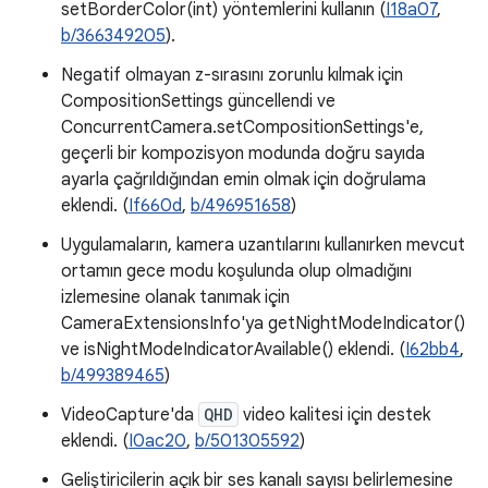
setBorderColor(int) yöntemlerini kullanın (
I18a07
,
b/366349205
).
Negatif olmayan z-sırasını zorunlu kılmak için
CompositionSettings güncellendi ve
ConcurrentCamera.setCompositionSettings'e,
geçerli bir kompozisyon modunda doğru sayıda
ayarla çağrıldığından emin olmak için doğrulama
eklendi. (
If660d
,
b/496951658
)
Uygulamaların, kamera uzantılarını kullanırken mevcut
ortamın gece modu koşulunda olup olmadığını
izlemesine olanak tanımak için
CameraExtensionsInfo'ya getNightModeIndicator()
ve isNightModeIndicatorAvailable() eklendi. (
I62bb4
,
b/499389465
)
VideoCapture'da
QHD
video kalitesi için destek
eklendi. (
I0ac20
,
b/501305592
)
Geliştiricilerin açık bir ses kanalı sayısı belirlemesine