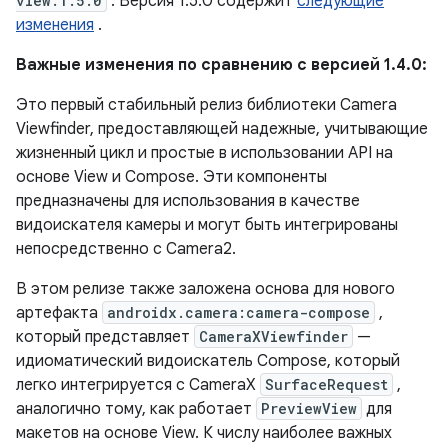
view:1.5.0
. Версия 1.5.0 содержит
следующие
изменения
.
Важные изменения по сравнению с версией 1.4.0:
Это первый стабильный релиз библиотеки Camera
Viewfinder, предоставляющей надежные, учитывающие
жизненный цикл и простые в использовании API на
основе View и Compose. Эти компоненты
предназначены для использования в качестве
видоискателя камеры и могут быть интегрированы
непосредственно с Camera2.
В этом релизе также заложена основа для нового
артефакта
androidx.camera:camera-compose
,
который представляет
CameraXViewfinder
—
идиоматический видоискатель Compose, который
легко интегрируется с CameraX
SurfaceRequest
,
аналогично тому, как работает
PreviewView
для
макетов на основе View. К числу наиболее важных