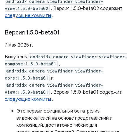
androidx.camera.viewfinder:viewfinder-
view:1.5.0-beta02
. Версия 1.5.0-beta02 содержит
следующие коммиты
.
Версия 1
.
5
.
0-beta01
7 мая 2025 г.
Выпущены
androidx.camera.viewfinder:viewfinder-
compose:1.5.0-beta01
,
androidx.camera.viewfinder:viewfinder-
core:1.5.0-beta01
и
androidx.camera.viewfinder:viewfinder-
view:1.5.0-beta01
. Версия 1.5.0-beta01 содержит
следующие коммиты
.
Это первый официальный бета-релиз
видоискателей на основе представлений и
композиций, достаточно гибких для