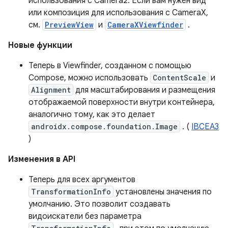
использования с Camera2. Если вам нужен вид
или композиция для использования с CameraX,
см.
PreviewView
и
CameraXViewfinder
.
Новые функции
Теперь в Viewfinder, созданном с помощью
Compose, можно использовать
ContentScale
и
Alignment
для масштабирования и размещения
отображаемой поверхности внутри контейнера,
аналогично тому, как это делает
androidx.compose.foundation.Image
. (
IBCEA3
)
Изменения в API
Теперь для всех аргументов
TransformationInfo
установлены значения по
умолчанию. Это позволит создавать
видоискатели без параметра