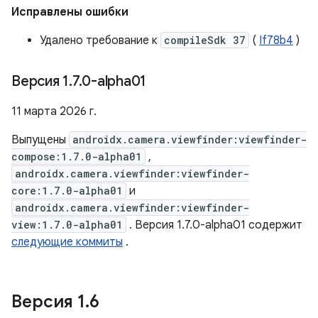
Исправлены ошибки
Удалено требование к
compileSdk 37
(
If78b4
)
Версия 1
.
7
.
0-alpha01
11 марта 2026 г.
Выпущены
androidx.camera.viewfinder:viewfinder-
compose:1.7.0-alpha01
,
androidx.camera.viewfinder:viewfinder-
core:1.7.0-alpha01
и
androidx.camera.viewfinder:viewfinder-
view:1.7.0-alpha01
. Версия 1.7.0-alpha01 содержит
следующие коммиты
.
Версия 1
.
6