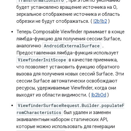
TransformationInfo
, при этом по умолчанию
будет установлено вращение источника на 0,
зеркальное отображение источника и область
обрезки не будут отображаться. (
I2b1b2
)
Теперь Composable Viewfinder принимает в конце
лямбда-функцию для получения сессии Surface,
аналогично
AndroidExternalSurface
.
Предоставленная лямбда-функция использует
ViewfinderInitScope
в качестве приемника,
что позволяет установить функцию обратного
вызова для получения новых сессий Surface. Эти
сессии Surface автоматически освобождают
ресурсы, удерживаемые Viewfinder, когда они
выходят из области видимости. (
Ib2b0d
)
ViewfinderSurfaceRequest.Builder.populateF
romCharacteristics
был удален и заменен
эквивалентным набором статических API,
которые можно использовать для генерации