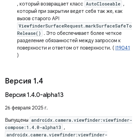
, который возвращает класс
AutoCloseable
,
который при закрытии ведет себя так же, как
вызов старого API
ViewfinderSurfaceRequest.markSurfaceSafeTo
Release()
. Это обеспечивает более четкое
разделение обязанностей между запросом к
поверхности и ответом от поверхности. (
I19041
)
Версия 1
.
4
Версия 1
.
4
.
0-alpha13
26 февраля 2025 г.
Выпущены
androidx.camera.viewfinder:viewfinder-
compose:1.4.0-alpha13
,
androidx.camera.viewfinder:viewfinder-