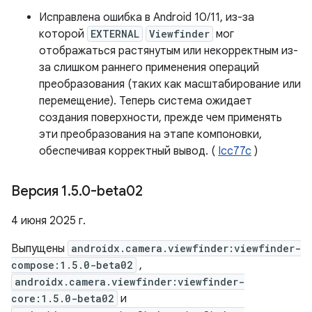
Исправлена ​​ошибка в Android 10/11, из-за
которой
EXTERNAL
Viewfinder
мог
отображаться растянутым или некорректным из-
за слишком раннего применения операций
преобразования (таких как масштабирование или
перемещение). Теперь система ожидает
создания поверхности, прежде чем применять
эти преобразования на этапе компоновки,
обеспечивая корректный вывод. (
Icc77c
)
Версия 1
.
5
.
0-beta02
4 июня 2025 г.
Выпущены
androidx.camera.viewfinder:viewfinder-
compose:1.5.0-beta02
,
androidx.camera.viewfinder:viewfinder-
core:1.5.0-beta02
и