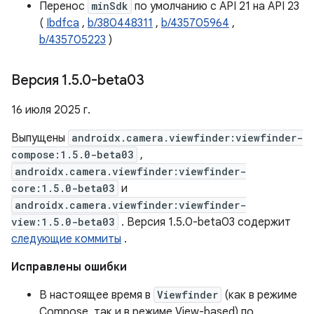
Перенос
minSdk
по умолчанию с API 21 на API 23
(
Ibdfca
,
b/380448311
,
b/435705964
,
b/435705223
)
Версия 1
.
5
.
0-beta03
16 июля 2025 г.
Выпущены
androidx.camera.viewfinder:viewfinder-
compose:1.5.0-beta03
,
androidx.camera.viewfinder:viewfinder-
core:1.5.0-beta03
и
androidx.camera.viewfinder:viewfinder-
view:1.5.0-beta03
. Версия 1.5.0-beta03 содержит
следующие коммиты
.
Исправлены ошибки
В настоящее время в
Viewfinder
(как в режиме
Compose, так и в режиме View-based) по