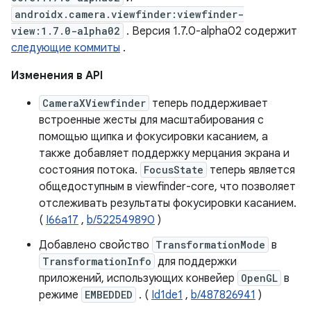
androidx.camera.viewfinder:viewfinder-
view:1.7.0-alpha02
. Версия 1.7.0-alpha02 содержит
следующие коммиты
.
Изменения в API
CameraXViewfinder
теперь поддерживает
встроенные жесты для масштабирования с
помощью щипка и фокусировки касанием, а
также добавляет поддержку мерцания экрана и
состояния потока.
FocusState
теперь является
общедоступным в viewfinder-core, что позволяет
отслеживать результаты фокусировки касанием.
(
I66a17
,
b/522549890
)
Добавлено свойство
TransformationMode
в
TransformationInfo
для поддержки
приложений, использующих конвейер
OpenGL
в
режиме
EMBEDDED
. (
Id1de1
,
b/487826941
)