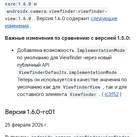
core:1.6.0
и
androidx.camera.viewfinder:viewfinder-
view:1.6.0
. Версия 1.6.0 содержит
следующие
изменения
.
Важные изменения по сравнению с версией 1.5.0:
Добавлена ​​возможность
ImplementationMode
по умолчанию для Viewfinder через новый
публичный API
ViewfinderDefaults.implementationMode
.
Теперь он используется в качестве значения по
умолчанию как для
ViewfinderView
, так и для
составного элемента
Viewfinder
. (
Ic3f52
)
Версия 1
.
6
.
0-rc01
25 февраля 2026 г.