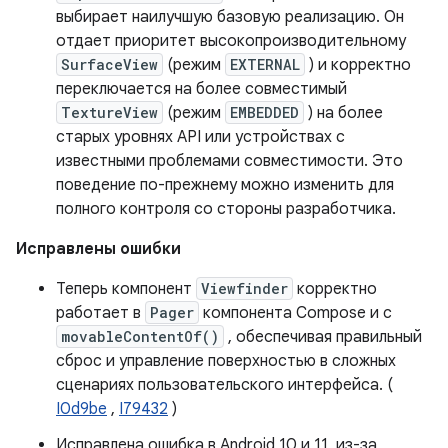
выбирает наилучшую базовую реализацию. Он
отдает приоритет высокопроизводительному
SurfaceView
(режим
EXTERNAL
) и корректно
переключается на более совместимый
TextureView
(режим
EMBEDDED
) на более
старых уровнях API или устройствах с
известными проблемами совместимости. Это
поведение по-прежнему можно изменить для
полного контроля со стороны разработчика.
Исправлены ошибки
Теперь компонент
Viewfinder
корректно
работает в
Pager
компонента Compose и с
movableContentOf()
, обеспечивая правильный
сброс и управление поверхностью в сложных
сценариях пользовательского интерфейса. (
I0d9be
,
I79432
)
Исправлена ​​ошибка в Android 10 и 11, из-за