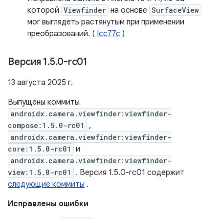
которой
Viewfinder
на основе
SurfaceView
мог выглядеть растянутым при применении
преобразований. (
Icc77c
)
Версия 1
.
5
.
0-rc01
13 августа 2025 г.
Выпущены коммиты
androidx.camera.viewfinder:viewfinder-
compose:1.5.0-rc01
,
androidx.camera.viewfinder:viewfinder-
core:1.5.0-rc01
и
androidx.camera.viewfinder:viewfinder-
view:1.5.0-rc01
. Версия 1.5.0-rc01 содержит
следующие коммиты
.
Исправлены ошибки