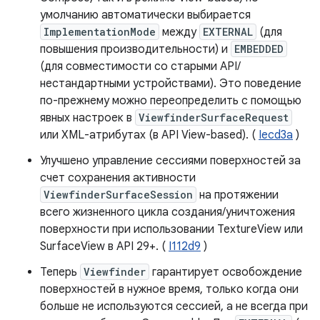
умолчанию автоматически выбирается
ImplementationMode
между
EXTERNAL
(для
повышения производительности) и
EMBEDDED
(для совместимости со старыми API/
нестандартными устройствами). Это поведение
по-прежнему можно переопределить с помощью
явных настроек в
ViewfinderSurfaceRequest
или XML-атрибутах (в API View-based). (
Iecd3a
)
Улучшено управление сессиями поверхностей за
счет сохранения активности
ViewfinderSurfaceSession
на протяжении
всего жизненного цикла создания/уничтожения
поверхности при использовании TextureView или
SurfaceView в API 29+. (
I112d9
)
Теперь
Viewfinder
гарантирует освобождение
поверхностей в нужное время, только когда они
больше не используются сессией, а не всегда при