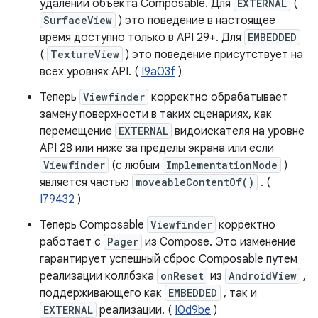
удалении объекта Composable. Для
EXTERNAL
(
SurfaceView
) это поведение в настоящее
время доступно только в API 29+. Для
EMBEDDED
(
TextureView
) это поведение присутствует на
всех уровнях API. (
I9a03f
)
Теперь
Viewfinder
корректно обрабатывает
замену поверхности в таких сценариях, как
перемещение
EXTERNAL
видоискателя на уровне
API 28 или ниже за пределы экрана или если
Viewfinder
(с любым
ImplementationMode
)
является частью
moveableContentOf()
. (
I79432
)
Теперь Composable
Viewfinder
корректно
работает с
Pager
из Compose. Это изменение
гарантирует успешный сброс Composable путем
реализации коллбэка
onReset
из
AndroidView
,
поддерживающего как
EMBEDDED
, так и
EXTERNAL
реализации. (
I0d9be
)