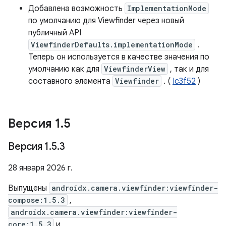
Добавлена ​​возможность
ImplementationMode
по умолчанию для Viewfinder через новый
публичный API
ViewfinderDefaults.implementationMode
.
Теперь он используется в качестве значения по
умолчанию как для
ViewfinderView
, так и для
составного элемента
Viewfinder
. (
Ic3f52
)
Версия 1
.
5
Версия 1
.
5
.
3
28 января 2026 г.
Выпущены
androidx.camera.viewfinder:viewfinder-
compose:1.5.3
,
androidx.camera.viewfinder:viewfinder-
core:1.5.3
и