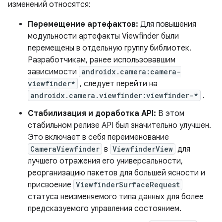
изменений относятся:
Перемещение артефактов:
Для повышения
модульности артефакты Viewfinder были
перемещены в отдельную группу библиотек.
Разработчикам, ранее использовавшим
зависимости
androidx.camera:camera-
viewfinder*
, следует перейти на
androidx.camera.viewfinder:viewfinder-*
.
Стабилизация и доработка API:
В этом
стабильном релизе API был значительно улучшен.
Это включает в себя переименование
CameraViewfinder
в
ViewfinderView
для
лучшего отражения его универсальности,
реорганизацию пакетов для большей ясности и
присвоение
ViewfinderSurfaceRequest
статуса неизменяемого типа данных для более
предсказуемого управления состоянием.