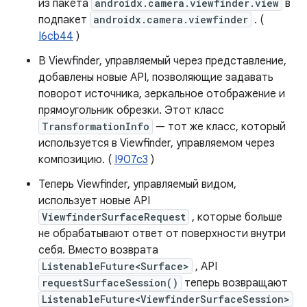
из пакета
androidx.camera.viewfinder.view
в
подпакет
androidx.camera.viewfinder
. (
I6cb44
)
В Viewfinder, управляемый через представление,
добавлены новые API, позволяющие задавать
поворот источника, зеркальное отображение и
прямоугольник обрезки. Этот класс
TransformationInfo
— тот же класс, который
используется в Viewfinder, управляемом через
композицию. (
I907c3
)
Теперь Viewfinder, управляемый видом,
использует новые API
ViewfinderSurfaceRequest
, которые больше
не обрабатывают ответ от поверхности внутри
себя. Вместо возврата
ListenableFuture<Surface>
, API
requestSurfaceSession()
теперь возвращают
ListenableFuture<ViewfinderSurfaceSession>