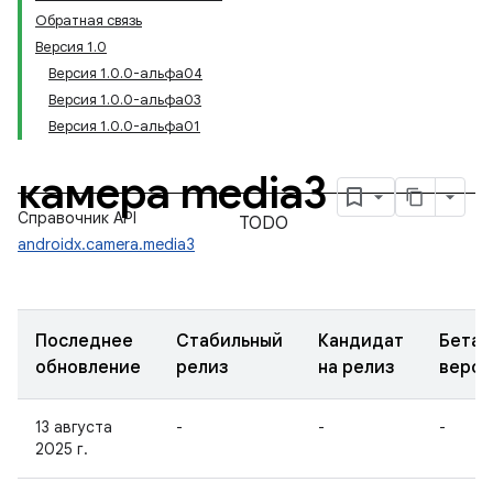
Обратная связь
Версия 1.0
Версия 1.0.0-альфа04
Версия 1.0.0-альфа03
Версия 1.0.0-альфа01
камера media3
Справочник API
TODO
androidx.camera.media3
Последнее
Стабильный
Кандидат
Бета-
обновление
релиз
на релиз
верси
13 августа
-
-
-
2025 г.