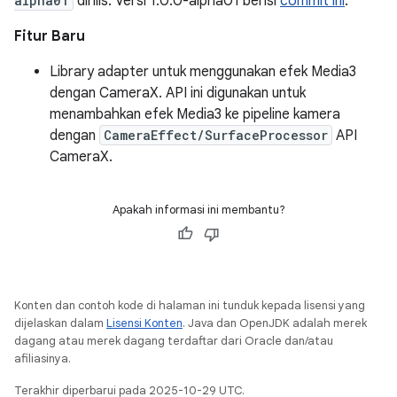
alpha01
dirilis. Versi 1.0.0-alpha01 berisi
commit ini
.
Fitur Baru
Library adapter untuk menggunakan efek Media3
dengan CameraX. API ini digunakan untuk
menambahkan efek Media3 ke pipeline kamera
dengan
CameraEffect/SurfaceProcessor
API
CameraX.
Apakah informasi ini membantu?
Konten dan contoh kode di halaman ini tunduk kepada lisensi yang
dijelaskan dalam
Lisensi Konten
. Java dan OpenJDK adalah merek
dagang atau merek dagang terdaftar dari Oracle dan/atau
afiliasinya.
Terakhir diperbarui pada 2025-10-29 UTC.