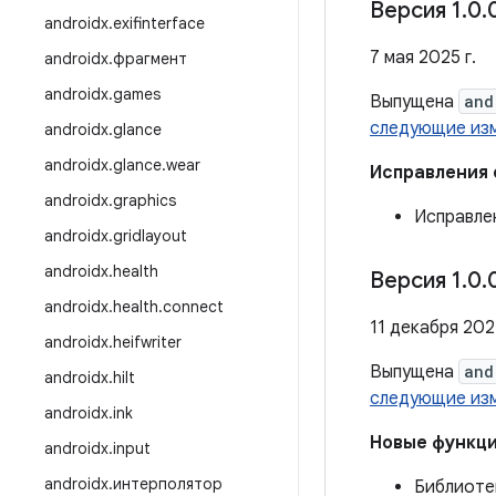
Версия 1
.
0
.
androidx
.
exifinterface
7 мая 2025 г.
androidx
.
фрагмент
androidx
.
games
Выпущена
and
следующие из
androidx
.
glance
androidx
.
glance
.
wear
Исправления
androidx
.
graphics
Исправлен
androidx
.
gridlayout
androidx
.
health
Версия 1
.
0
.
androidx
.
health
.
connect
11 декабря 202
androidx
.
heifwriter
Выпущена
and
androidx
.
hilt
следующие из
androidx
.
ink
Новые функц
androidx
.
input
androidx
.
интерполятор
Библиоте