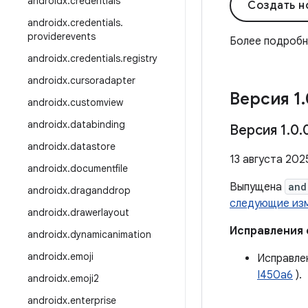
androidx
.
credentials
Создать н
androidx
.
credentials
.
providerevents
Более подроб
androidx
.
credentials
.
registry
androidx
.
cursoradapter
Версия 1
.
androidx
.
customview
androidx
.
databinding
Версия 1
.
0
.
androidx
.
datastore
13 августа 2025
androidx
.
documentfile
Выпущена
and
androidx
.
draganddrop
следующие из
androidx
.
drawerlayout
Исправления
androidx
.
dynamicanimation
androidx
.
emoji
Исправле
I450a6
).
androidx
.
emoji2
androidx
.
enterprise