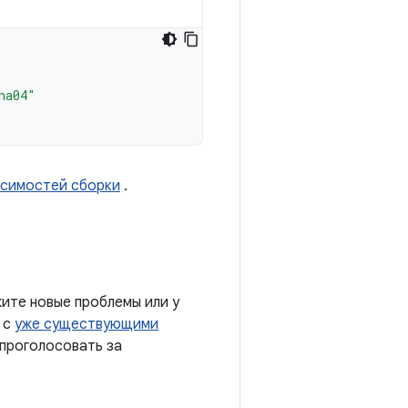
ha04"
исимостей сборки
.
ите новые проблемы или у
 с
уже существующими
 проголосовать за