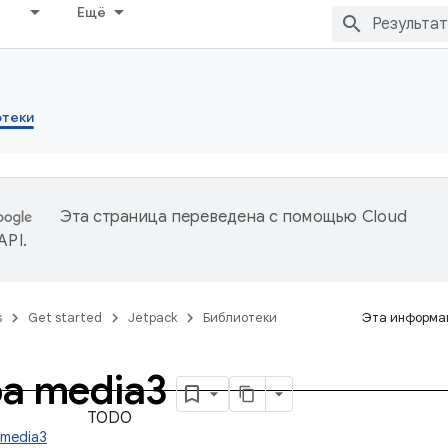
Ещё
отеки
Эта страница переведена с помощью
Cloud
 API
.
s
Get started
Jetpack
Библиотеки
Эта информац
а media3
TODO
.media3