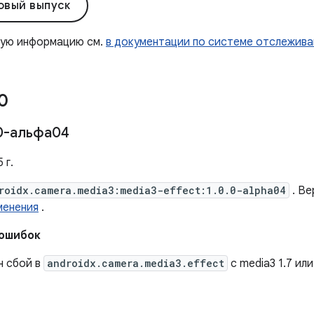
овый выпуск
ную информацию см.
в документации по системе отслежива
0
0-альфа04
 г.
roidx.camera.media3:media3-effect:1.0.0-alpha04
. Ве
менения
.
 ошибок
н сбой в
androidx.camera.media3.effect
с media3 1.7 ил