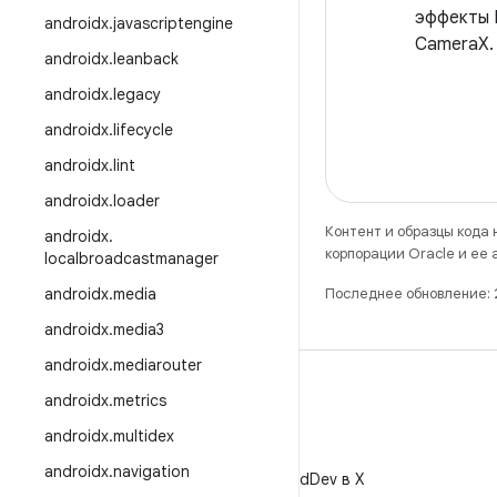
эффекты 
androidx
.
javascriptengine
CameraX.
androidx
.
leanback
androidx
.
legacy
androidx
.
lifecycle
androidx
.
lint
androidx
.
loader
Контент и образцы кода
androidx
.
корпорации Oracle и ее
localbroadcastmanager
androidx
.
media
Последнее обновление: 
androidx
.
media3
androidx
.
mediarouter
androidx
.
metrics
androidx
.
multidex
X
androidx
.
navigation
Читайте @AndroidDev в X