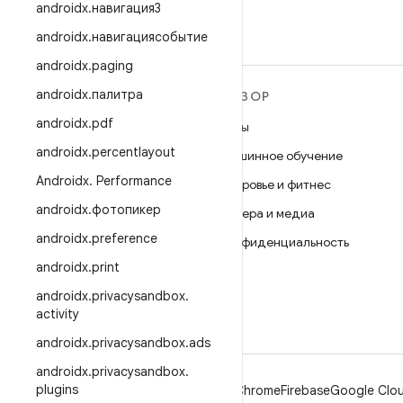
androidx
.
навигация3
androidx
.
навигациясобытие
androidx
.
paging
androidx
.
палитра
ПОДРОБНЕЕ ОБ ОС
ОБЗОР
ANDROID
androidx
.
pdf
Игры
Android
androidx
.
percentlayout
Машинное обучение
Android for Enterprise
Androidx
.
Performance
Здоровье и фитнес
Безопасность
androidx
.
фотопикер
Камера и медиа
Исходный код
androidx
.
preference
Конфиденциальность
Новости
androidx
.
print
5G
Блог
androidx
.
privacysandbox
.
activity
Подкасты
androidx
.
privacysandbox
.
ads
androidx
.
privacysandbox
.
plugins
Android
Chrome
Firebase
Google Clou