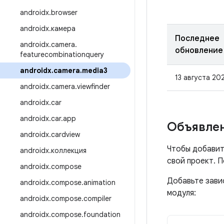
androidx
.
browser
androidx
.
камера
Последнее
androidx
.
camera
.
обновление
featurecombinationquery
androidx
.
camera
.
media3
13 августа 202
androidx
.
camera
.
viewfinder
androidx
.
car
androidx
.
car
.
app
Объявлен
androidx
.
cardview
Чтобы добавит
androidx
.
коллекция
свой проект. 
androidx
.
compose
Добавьте зави
androidx
.
compose
.
animation
модуля:
androidx
.
compose
.
compiler
androidx
.
compose
.
foundation