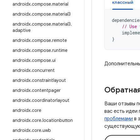
классный
androidx
.
compose
.
material
androidx
.
compose
.
material3
dependencie
androidx
.
compose
.
material3
.
// Use 
adaptive
impleme
}
androidx
.
compose
.
remote
androidx
.
compose
.
runtime
androidx
.
compose
.
ui
Дополнительны
androidx
.
concurrent
androidx
.
constraintlayout
Обратная
androidx
.
contentpager
androidx
.
coordinatorlayout
Ваши отзывы п
androidx
.
core
вас есть идеи
проблемами
в 
androidx
.
core
.
locationbutton
существующую 
androidx
.
core
.
uwb