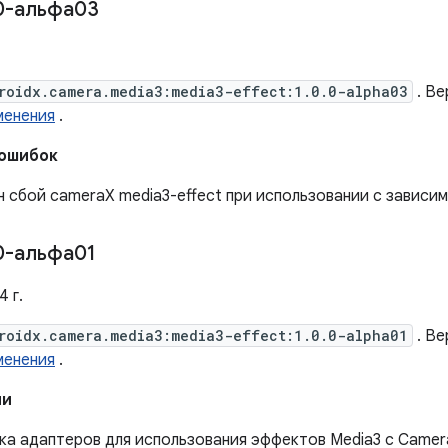
0-альфа03
roidx.camera.media3:media3-effect:1.0.0-alpha03
. Ве
менения
.
 ошибок
 сбой cameraX media3-effect при использовании с зависим
0-альфа01
4 г.
roidx.camera.media3:media3-effect:1.0.0-alpha01
. Ве
менения
.
ии
ка адаптеров для использования эффектов Media3 с Camer