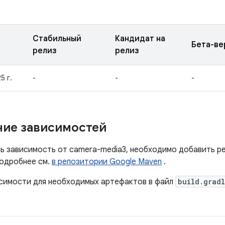
Стабильный
Кандидат на
Бета-ве
релиз
релиз
5 г.
-
-
-
ие зависимостей
ь зависимость от camera-media3, необходимо добавить р
Подробнее см.
в репозитории Google Maven
.
симости для необходимых артефактов в файл
build.grad