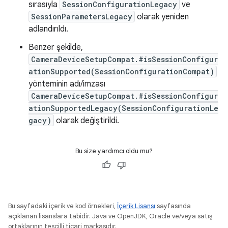
sırasıyla
SessionConfigurationLegacy
ve
SessionParametersLegacy
olarak yeniden
adlandırıldı.
Benzer şekilde,
CameraDeviceSetupCompat.#isSessionConfigur
ationSupported(SessionConfigurationCompat)
yönteminin adı/imzası
CameraDeviceSetupCompat.#isSessionConfigur
ationSupportedLegacy(SessionConfigurationLe
gacy)
olarak değiştirildi.
Bu size yardımcı oldu mu?
Bu sayfadaki içerik ve kod örnekleri,
İçerik Lisansı
sayfasında
açıklanan lisanslara tabidir. Java ve OpenJDK, Oracle ve/veya satış
ortaklarının tescilli ticari markasıdır.