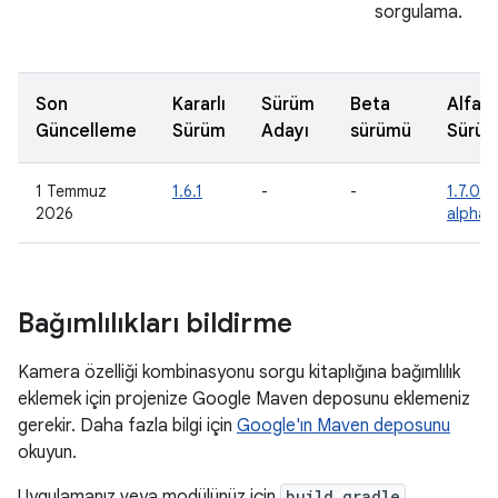
sorgulama.
Son
Kararlı
Sürüm
Beta
Alfa
Güncelleme
Sürüm
Adayı
sürümü
Sürü
1 Temmuz
1.6.1
-
-
1.7.0-
2026
alpha
Bağımlılıkları bildirme
Kamera özelliği kombinasyonu sorgu kitaplığına bağımlılık
eklemek için projenize Google Maven deposunu eklemeniz
gerekir. Daha fazla bilgi için
Google'ın Maven deposunu
okuyun.
Uygulamanız veya modülünüz için
build.gradle