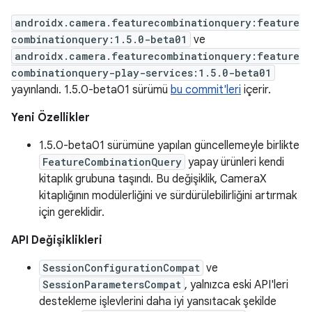
androidx.camera.featurecombinationquery:feature
combinationquery:1.5.0-beta01
ve
androidx.camera.featurecombinationquery:feature
combinationquery-play-services:1.5.0-beta01
yayınlandı. 1.5.0-beta01 sürümü
bu commit'leri
içerir.
Yeni Özellikler
1.5.0-beta01 sürümüne yapılan güncellemeyle birlikte
FeatureCombinationQuery
yapay ürünleri kendi
kitaplık grubuna taşındı. Bu değişiklik, CameraX
kitaplığının modülerliğini ve sürdürülebilirliğini artırmak
için gereklidir.
API Değişiklikleri
SessionConfigurationCompat
ve
SessionParametersCompat
, yalnızca eski API'leri
destekleme işlevlerini daha iyi yansıtacak şekilde