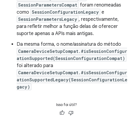
SessionParametersCompat
foram renomeadas
como
SessionConfigurationLegacy
e
SessionParametersLegacy
, respectivamente,
para refletir melhor a função delas de oferecer
suporte apenas a APIs mais antigas.
Da mesma forma, o nome/assinatura do método
CameraDeviceSetupCompat.#isSessionConfigur
ationSupported(SessionConfigurationCompat)
foi alterado para
CameraDeviceSetupCompat.#isSessionConfigur
ationSupportedLegacy(SessionConfigurationLe
gacy)
Isso foi útil?