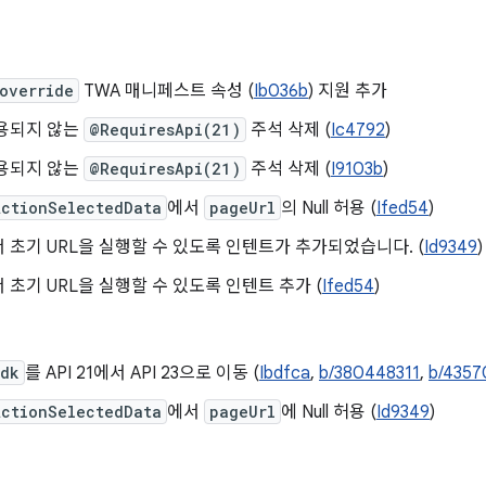
override
TWA 매니페스트 속성 (
Ib036b
) 지원 추가
사용되지 않는
@RequiresApi(21)
주석 삭제 (
Ic4792
)
사용되지 않는
@RequiresApi(21)
주석 삭제 (
I9103b
)
ActionSelectedData
에서
pageUrl
의 Null 허용 (
Ifed54
)
 초기 URL을 실행할 수 있도록 인텐트가 추가되었습니다. (
Id9349
)
 초기 URL을 실행할 수 있도록 인텐트 추가 (
Ifed54
)
Sdk
를 API 21에서 API 23으로 이동 (
Ibdfca
,
b/380448311
,
b/4357
ActionSelectedData
에서
pageUrl
에 Null 허용 (
Id9349
)