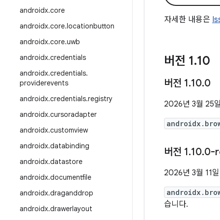
androidx
.
core
자세한 내용은
I
androidx
.
core
.
locationbutton
androidx
.
core
.
uwb
androidx
.
credentials
버전 1
.
10
androidx
.
credentials
.
버전 1
.
10
.
0
providerevents
androidx
.
credentials
.
registry
2026년 3월 25
androidx
.
cursoradapter
androidx.bro
androidx
.
customview
androidx
.
databinding
버전 1
.
10
.
0-r
androidx
.
datastore
2026년 3월 11일
androidx
.
documentfile
androidx.bro
androidx
.
draganddrop
습니다.
androidx
.
drawerlayout