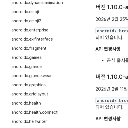
androidx
.
dynamicanimation
버전 1
.
10
.
0-a
androidx
.
emoji
2026년 2월 25
androidx
.
emoji2
androidx
.
enterprise
androidx.bro
되어 있습니다.
androidx
.
exifinterface
androidx
.
fragment
API 변경사항
androidx
.
games
공식 출시
androidx
.
glance
androidx
.
glance
.
wear
버전 1
.
10
.
0-a
androidx
.
graphics
2026년 2월 11일
androidx
.
gridlayout
androidx.bro
androidx
.
health
되어 있습니다.
androidx
.
health
.
connect
API 변경사항
androidx
.
heifwriter