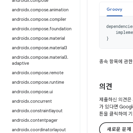
androidx
.
compose
Groovy
androidx
.
compose
.
animation
androidx
.
compose
.
compiler
dependencie
androidx
.
compose
.
foundation
impleme
}
androidx
.
compose
.
material
androidx
.
compose
.
material3
androidx
.
compose
.
material3
.
종속 항목에 관한
adaptive
androidx
.
compose
.
remote
androidx
.
compose
.
runtime
의견
androidx
.
compose
.
ui
제출하신 의견은 
androidx
.
concurrent
가 있다면 Goo
androidx
.
constraintlayout
튼을 클릭하여 기
androidx
.
contentpager
새로운 문제
androidx
.
coordinatorlayout