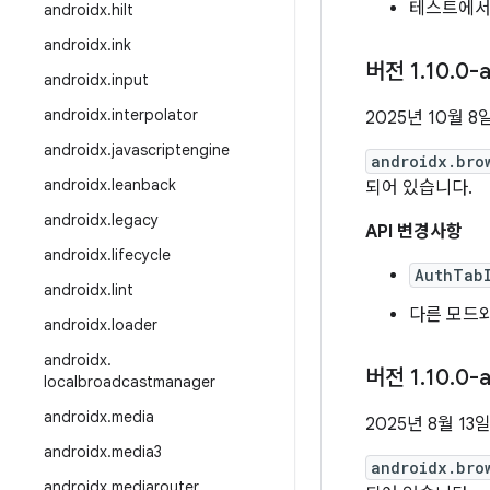
테스트에
androidx
.
hilt
androidx
.
ink
버전 1
.
10
.
0-a
androidx
.
input
androidx
.
interpolator
2025년 10월 8
androidx
.
javascriptengine
androidx.bro
androidx
.
leanback
되어 있습니다.
androidx
.
legacy
API 변경사항
androidx
.
lifecycle
AuthTab
androidx
.
lint
다른 모드와
androidx
.
loader
androidx
.
버전 1
.
10
.
0-a
localbroadcastmanager
androidx
.
media
2025년 8월 13
androidx
.
media3
androidx.bro
androidx
.
mediarouter