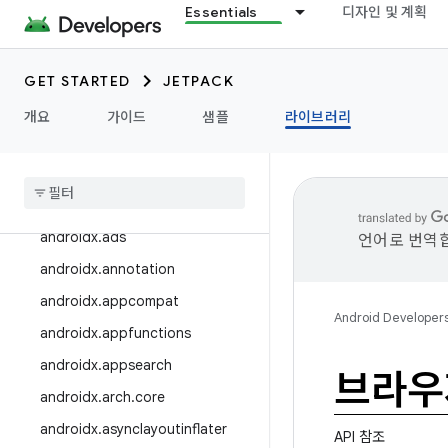
Essentials
디자인 및 계획
GET STARTED
JETPACK
라이브러리 탐색
개요
가이드
샘플
라이브러리
라이브러리 출시
출시 노트
androidx
.
activity
androidx
.
ads
언어로 번역합
androidx
.
annotation
androidx
.
appcompat
Android Developer
androidx
.
appfunctions
androidx
.
appsearch
브라우
androidx
.
arch
.
core
androidx
.
asynclayoutinflater
API 참조