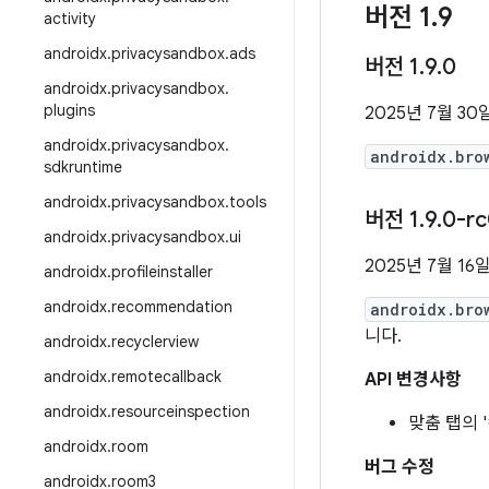
버전 1
.
9
activity
androidx
.
privacysandbox
.
ads
버전 1
.
9
.
0
androidx
.
privacysandbox
.
plugins
2025년 7월 30
androidx
.
privacysandbox
.
androidx.bro
sdkruntime
androidx
.
privacysandbox
.
tools
버전 1
.
9
.
0-rc
androidx
.
privacysandbox
.
ui
2025년 7월 16
androidx
.
profileinstaller
androidx
.
recommendation
androidx.bro
니다.
androidx
.
recyclerview
androidx
.
remotecallback
API 변경사항
androidx
.
resourceinspection
맞춤 탭의 
androidx
.
room
버그 수정
androidx
.
room3