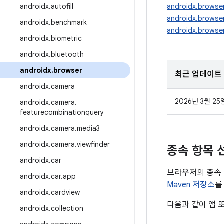
androidx
.
autofill
androidx.browse
androidx.browse
androidx
.
benchmark
androidx.browser
androidx
.
biometric
androidx
.
bluetooth
androidx
.
browser
최근 업데이트
androidx
.
camera
2026년 3월 25
androidx
.
camera
.
featurecombinationquery
androidx
.
camera
.
media3
androidx
.
camera
.
viewfinder
종속 항목 
androidx
.
car
브라우저의 종속 
androidx
.
car
.
app
Maven 저장소
를
androidx
.
cardview
다음과 같이 앱 
androidx
.
collection