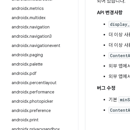
되어 있습니다.
androidx
.
metrics
API 변경사항
androidx
.
multidex
display_
androidx
.
navigation
더 이상 
androidx
.
navigation3
더 이상 
androidx
.
navigationevent
androidx
.
paging
Content
androidx
.
palette
외부 앱에서
androidx
.
pdf
외부 앱에서
androidx
.
percentlayout
버그 수정
androidx
.
performance
기본
min
androidx
.
photopicker
Content
androidx
.
preference
androidx
.
print
androidx
.
privacysandbox
.