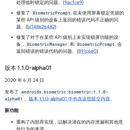
处理临时锁定的问题。(
9acfce9
)
修复了
BiometricPrompt
在未使用屏幕锁定凭据的
某些 API 级别的设备上返回的错误代码不正确的问
题。(
b/148626482
)
修复了对于在某些 API 级别上未实现锁屏功能的设
备，
BiometricManager
和
BiometricPrompt
会
返回错误的错误代码的问题。(
891c6e0
)
版本 1
.
1
.
0-alpha01
2020 年 6 月 24 日
发布了
androidx.biometric:biometric:1.1.0-
alpha01
。
版本 1.1.0-alpha01 中包含这些提交内容
。
新功能
重构了内部库实现，以解决潜在的内存泄漏和其他意
外行为的来源：