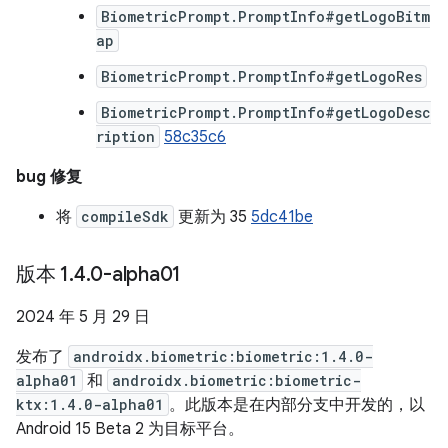
BiometricPrompt.PromptInfo#getLogoBitm
ap
BiometricPrompt.PromptInfo#getLogoRes
BiometricPrompt.PromptInfo#getLogoDesc
ription
58c35c6
bug 修复
将
compileSdk
更新为 35
5dc41be
版本 1
.
4
.
0-alpha01
2024 年 5 月 29 日
发布了
androidx.biometric:biometric:1.4.0-
alpha01
和
androidx.biometric:biometric-
ktx:1.4.0-alpha01
。此版本是在内部分支中开发的，以
Android 15 Beta 2 为目标平台。