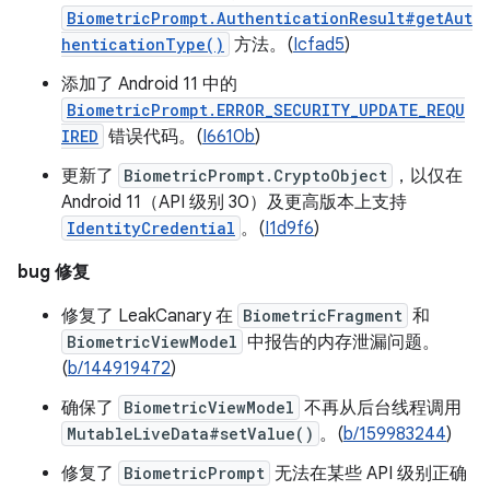
BiometricPrompt.AuthenticationResult#getAut
henticationType()
方法。(
Icfad5
)
添加了 Android 11 中的
BiometricPrompt.ERROR_SECURITY_UPDATE_REQU
IRED
错误代码。(
I6610b
)
更新了
BiometricPrompt.CryptoObject
，以仅在
Android 11（API 级别 30）及更高版本上支持
IdentityCredential
。
(
I1d9f6
)
bug 修复
修复了 LeakCanary 在
BiometricFragment
和
BiometricViewModel
中报告的内存泄漏问题。
(
b/144919472
)
确保了
BiometricViewModel
不再从后台线程调用
MutableLiveData#setValue()
。(
b/159983244
)
修复了
BiometricPrompt
无法在某些 API 级别正确