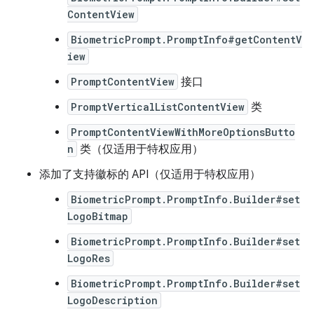
ContentView
BiometricPrompt.PromptInfo#getContentV
iew
PromptContentView
接口
PromptVerticalListContentView
类
PromptContentViewWithMoreOptionsButto
n
类（仅适用于特权应用）
添加了支持徽标的 API（仅适用于特权应用）
BiometricPrompt.PromptInfo.Builder#set
LogoBitmap
BiometricPrompt.PromptInfo.Builder#set
LogoRes
BiometricPrompt.PromptInfo.Builder#set
LogoDescription