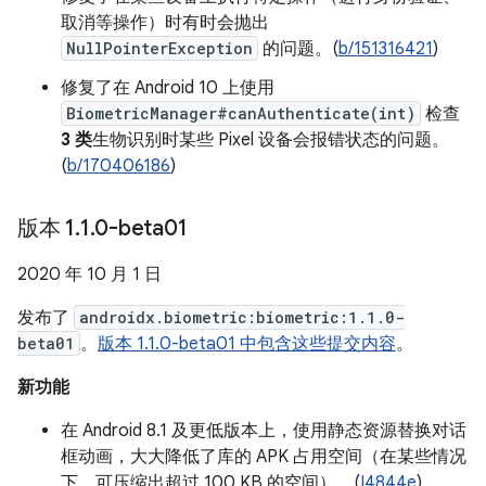
取消等操作）时有时会抛出
NullPointerException
的问题。(
b/151316421
)
修复了在 Android 10 上使用
BiometricManager#canAuthenticate(int)
检查
3 类
生物识别时某些 Pixel 设备会报错状态的问题。
(
b/170406186
)
版本 1
.
1
.
0-beta01
2020 年 10 月 1 日
发布了
androidx.biometric:biometric:1.1.0-
beta01
。
版本 1.1.0-beta01 中包含这些提交内容
。
新功能
在 Android 8.1 及更低版本上，使用静态资源替换对话
框动画，大大降低了库的 APK 占用空间（在某些情况
下，可压缩出超过 100 KB 的空间）。(
I4844e
)