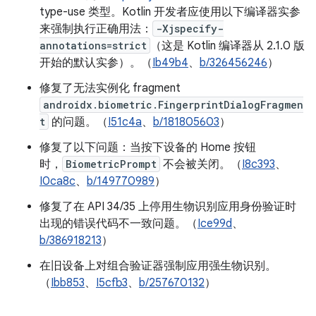
type-use 类型。Kotlin 开发者应使用以下编译器实参
来强制执行正确用法：
-Xjspecify-
annotations=strict
（这是 Kotlin 编译器从 2.1.0 版
开始的默认实参）。（
Ib49b4
、
b/326456246
）
修复了无法实例化 fragment
androidx.biometric.FingerprintDialogFragmen
t
的问题。（
I51c4a
、
b/181805603
）
修复了以下问题：当按下设备的 Home 按钮
时，
BiometricPrompt
不会被关闭。（
I8c393
、
I0ca8c
、
b/149770989
）
修复了在 API 34/35 上停用生物识别应用身份验证时
出现的错误代码不一致问题。（
Ice99d
、
b/386918213
）
在旧设备上对组合验证器强制应用强生物识别。
（
Ibb853
、
I5cfb3
、
b/257670132
）