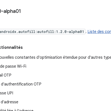
0-alpha01
androidx.autofill:autofill:1.2.0-alpha01
.
Liste des com
ctionnalités
nouvelles constantes d'optimisation étendue pour d'autres ty
de passe Wi-Fi
il OTP
i d'authentification OTP
sse UPI
 d'adresse