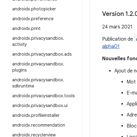
androidx
.
photopicker
Version 1
.
2
.
androidx
.
preference
24 mars 2021
androidx
.
print
androidx
.
privacysandbox
.
Publication de
activity
alpha01
androidx
.
privacysandbox
.
ads
Nouvelles fon
androidx
.
privacysandbox
.
plugins
Ajout de 
androidx
.
privacysandbox
.
Mot 
sdkruntime
E-ma
androidx
.
privacysandbox
.
tools
Appl
androidx
.
privacysandbox
.
ui
Adre
androidx
.
profileinstaller
androidx
.
recommendation
Bloc
androidx
.
recyclerview