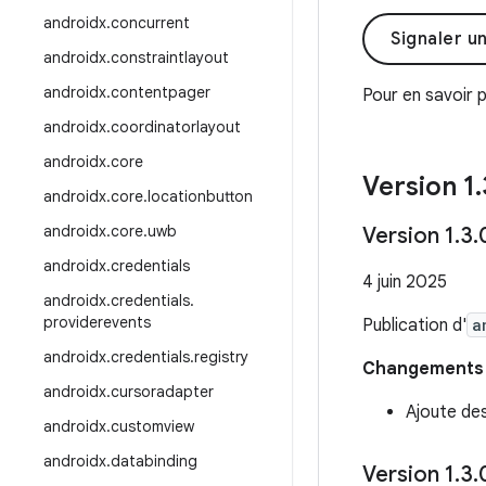
androidx
.
concurrent
Signaler u
androidx
.
constraintlayout
androidx
.
contentpager
Pour en savoir p
androidx
.
coordinatorlayout
androidx
.
core
Version 1
.
androidx
.
core
.
locationbutton
androidx
.
core
.
uwb
Version 1
.
3
.
androidx
.
credentials
4 juin 2025
androidx
.
credentials
.
providerevents
Publication d'
a
androidx
.
credentials
.
registry
Changements i
androidx
.
cursoradapter
Ajoute des
androidx
.
customview
androidx
.
databinding
Version 1
.
3
.