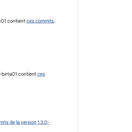
rc01 contient
ces commits
.
.0-beta01 contient
ces
its de la version 1.3.0-