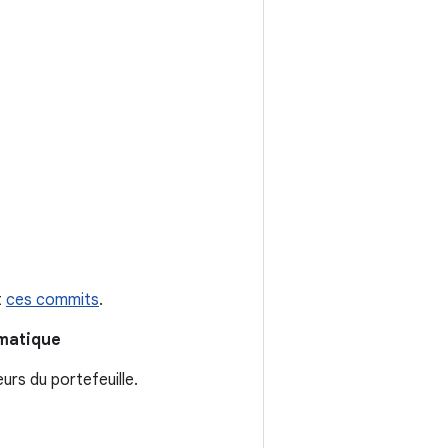
t
ces commits
.
omatique
rs du portefeuille.