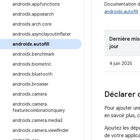
androidx
.
appfunctions
Documentation de
androidx.autofill
androidx
.
appsearch
androidx
.
arch
.
core
androidx
.
asynclayoutinflater
Dernière mis
androidx
.
autofill
jour
androidx
.
benchmark
4 juin 2025
androidx
.
biometric
androidx
.
bluetooth
androidx
.
browser
Déclarer
androidx
.
camera
androidx
.
camera
.
Pour ajouter un
featurecombinationquery
en savoir plus, 
androidx
.
camera
.
media3
Ajoutez les dép
androidx
.
camera
.
viewfinder
de votre applic