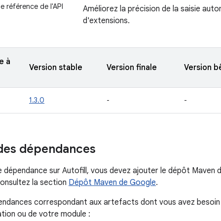
 référence de l'API
Améliorez la précision de la saisie au
d'extensions.
e à
Version stable
Version finale
Version b
1.3.0
-
-
 des dépendances
e dépendance sur Autofill, vous devez ajouter le dépôt Maven 
consultez la section
Dépôt Maven de Google
.
endances correspondant aux artefacts dont vous avez besoin 
ation ou de votre module :