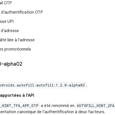
il OTP
i d'authentification OTP
sse UPI
 d'adresse
ité liée à l'adresse
s promotionnels
0-alpha02
ndroidx.autofill:autofill:1.2.0-alpha02
.
apportées à l'API
L_HINT_TFA_APP_OTP
a été renommé en
AUTOFILL_HINT_2FA
sentation canonique de l'authentification à deux facteurs.