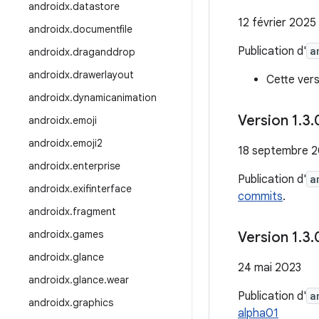
androidx
.
datastore
12 février 2025
androidx
.
documentfile
Publication d'
a
androidx
.
draganddrop
androidx
.
drawerlayout
Cette vers
androidx
.
dynamicanimation
Version 1
.
3
.
androidx
.
emoji
androidx
.
emoji2
18 septembre 
androidx
.
enterprise
Publication d'
a
androidx
.
exifinterface
commits
.
androidx
.
fragment
androidx
.
games
Version 1
.
3
.
androidx
.
glance
24 mai 2023
androidx
.
glance
.
wear
Publication d'
a
androidx
.
graphics
alpha01