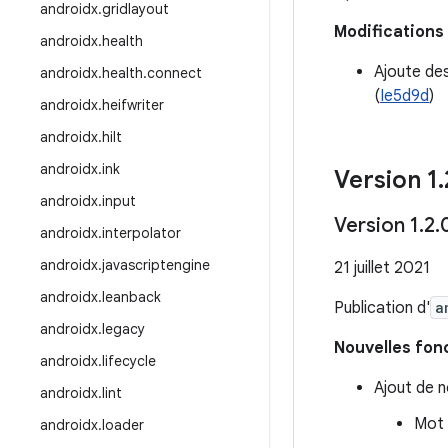
androidx
.
gridlayout
Modifications 
androidx
.
health
Ajoute des
androidx
.
health
.
connect
(
Ie5d9d
)
androidx
.
heifwriter
androidx
.
hilt
androidx
.
ink
Version 1
.
androidx
.
input
Version 1
.
2
.
androidx
.
interpolator
androidx
.
javascriptengine
21 juillet 2021
androidx
.
leanback
Publication d'
a
androidx
.
legacy
Nouvelles fon
androidx
.
lifecycle
Ajout de 
androidx
.
lint
Mot 
androidx
.
loader