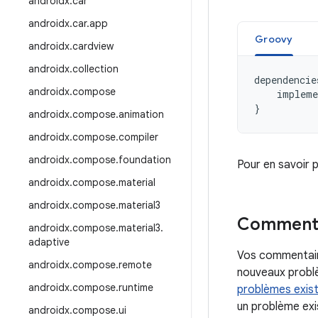
androidx
.
car
androidx
.
car
.
app
Groovy
androidx
.
cardview
androidx
.
collection
dependencie
androidx
.
compose
impleme
}
androidx
.
compose
.
animation
androidx
.
compose
.
compiler
androidx
.
compose
.
foundation
Pour en savoir 
androidx
.
compose
.
material
androidx
.
compose
.
material3
Commenta
androidx
.
compose
.
material3
.
adaptive
Vos commentaire
androidx
.
compose
.
remote
nouveaux problè
androidx
.
compose
.
runtime
problèmes exis
un problème exis
androidx
.
compose
.
ui