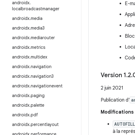
androidx
.
E-ma
localbroadcastmanager
Appl
androidx
.
media
Adre
androidx
.
media3
Bloc
androidx
.
mediarouter
Local
androidx
.
metrics
androidx
.
multidex
Code
androidx
.
navigation
Version 1
.
2
.
androidx
.
navigation3
androidx
.
navigationevent
2 juin 2021
androidx
.
paging
Publication d'
a
androidx
.
palette
Modifications 
androidx
.
pdf
AUTOFIL
androidx
.
percentlayout
à la repré
androidx
.
performance