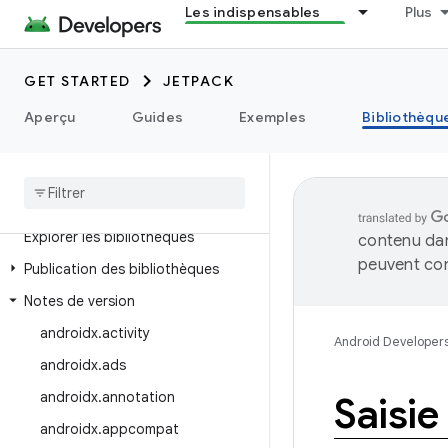
Les indispensables
Plus
GET STARTED
JETPACK
Aperçu
Guides
Exemples
Bibliothèqu
Explorer les bibliothèques
contenu dan
peuvent con
Publication des bibliothèques
Notes de version
androidx
.
activity
Android Developer
androidx
.
ads
androidx
.
annotation
Saisi
androidx
.
appcompat