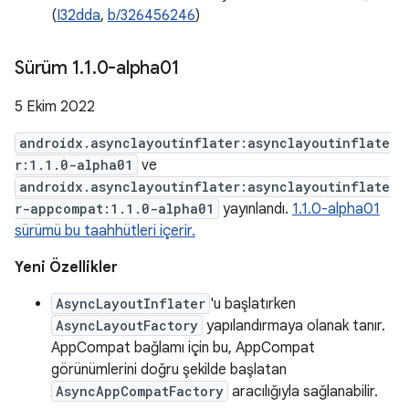
(
I32dda
,
b/326456246
)
Sürüm 1
.
1
.
0-alpha01
5 Ekim 2022
androidx.asynclayoutinflater:asynclayoutinflate
r:1.1.0-alpha01
ve
androidx.asynclayoutinflater:asynclayoutinflate
r-appcompat:1.1.0-alpha01
yayınlandı.
1.1.0-alpha01
sürümü bu taahhütleri içerir.
Yeni Özellikler
AsyncLayoutInflater
'u başlatırken
AsyncLayoutFactory
yapılandırmaya olanak tanır.
AppCompat bağlamı için bu, AppCompat
görünümlerini doğru şekilde başlatan
AsyncAppCompatFactory
aracılığıyla sağlanabilir.