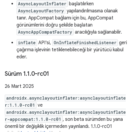
AsyncLayoutInflater
başlatılırken
AsyncLayoutFactory
yapılandırılmasına olanak
tanır. AppCompat bağlamı için bu, AppCompat
görünümlerini doğru şekilde başlatan
AsyncAppCompatFactory
aracılığıyla sağlanabilir.
inflate
API'si,
OnInflateFinishedListener
geri
çağırma işlevinin tetiklenebileceği bir yürütücü kabul
eder.
Sürüm 1
.
1
.
0-rc01
26 Mart 2025
androidx.asynclayoutinflater:asynclayoutinflate
r:1.1.0-rc01
ve
androidx.asynclayoutinflater:asynclayoutinflate
r-appcompat:1.1.0-rc01
, son beta sürümden bu yana
önemli bir değişiklik içermeden yayınlandı. 1.1.0-rc01