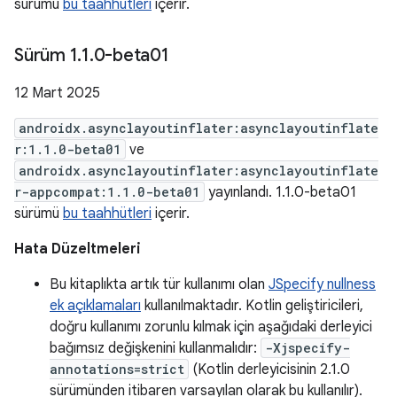
sürümü
bu taahhütleri
içerir.
Sürüm 1
.
1
.
0-beta01
12 Mart 2025
androidx.asynclayoutinflater:asynclayoutinflate
r:1.1.0-beta01
ve
androidx.asynclayoutinflater:asynclayoutinflate
r-appcompat:1.1.0-beta01
yayınlandı. 1.1.0-beta01
sürümü
bu taahhütleri
içerir.
Hata Düzeltmeleri
Bu kitaplıkta artık tür kullanımı olan
JSpecify nullness
ek açıklamaları
kullanılmaktadır. Kotlin geliştiricileri,
doğru kullanımı zorunlu kılmak için aşağıdaki derleyici
bağımsız değişkenini kullanmalıdır:
-Xjspecify-
annotations=strict
(Kotlin derleyicisinin 2.1.0
sürümünden itibaren varsayılan olarak bu kullanılır).