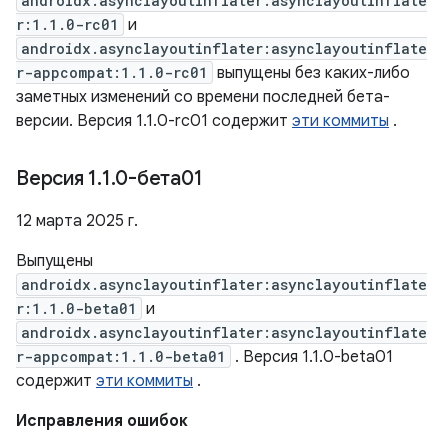
androidx.asynclayoutinflater:asynclayoutinflate
r:1.1.0-rc01
и
androidx.asynclayoutinflater:asynclayoutinflate
r-appcompat:1.1.0-rc01
выпущены без каких-либо
заметных изменений со времени последней бета-
версии. Версия 1.1.0-rc01 содержит
эти коммиты
.
Версия 1
.
1
.
0-бета01
12 марта 2025 г.
Выпущены
androidx.asynclayoutinflater:asynclayoutinflate
r:1.1.0-beta01
и
androidx.asynclayoutinflater:asynclayoutinflate
r-appcompat:1.1.0-beta01
. Версия 1.1.0-beta01
содержит
эти коммиты
.
Исправления ошибок