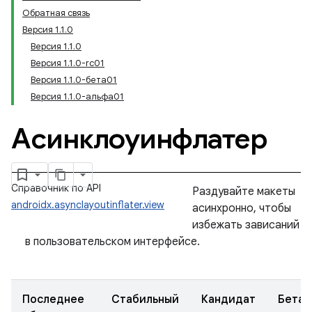
Обратная связь
Версия 1.1.0
Версия 1.1.0
Версия 1.1.0-rc01
Версия 1.1.0-бета01
Версия 1.1.0-альфа01
Асинклоуинфлатер
Справочник по API
Раздувайте макеты
androidx.asynclayoutinflater.view
асинхронно, чтобы
избежать зависаний
в пользовательском интерфейсе.
Последнее
Стабильный
Кандидат
Бета-