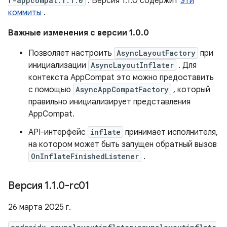
r-appcompat:1.1.0
. Версия 1.1.0 содержит
эти
коммиты
.
Важные изменения с версии 1.0.0
Позволяет настроить
AsyncLayoutFactory
при
инициализации
AsyncLayoutInflater
. Для
контекста AppCompat это можно предоставить
с помощью
AsyncAppCompatFactory
, который
правильно инициализирует представления
AppCompat.
API-интерфейс
inflate
принимает исполнителя,
на котором может быть запущен обратный вызов
OnInflateFinishedListener
.
Версия 1
.
1
.
0-rc01
26 марта 2025 г.