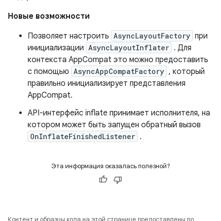
Новые возможности
Позволяет настроить
AsyncLayoutFactory
при
инициализации
AsyncLayoutInflater
. Для
контекста AppCompat это можно предоставить
с помощью
AsyncAppCompatFactory
, который
правильно инициализирует представления
AppCompat.
API-интерфейс inflate принимает исполнителя, на
котором может быть запущен обратный вызов
OnInflateFinishedListener
.
Эта информация оказалась полезной?
Контент и образцы кода на этой странице предоставлены по