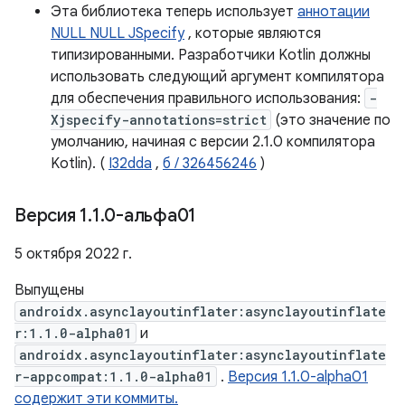
Эта библиотека теперь использует
аннотации
NULL NULL JSpecify
, которые являются
типизированными. Разработчики Kotlin должны
использовать следующий аргумент компилятора
для обеспечения правильного использования:
-
Xjspecify-annotations=strict
(это значение по
умолчанию, начиная с версии 2.1.0 компилятора
Kotlin). (
I32dda
,
б / 326456246
)
Версия 1
.
1
.
0-альфа01
5 октября 2022 г.
Выпущены
androidx.asynclayoutinflater:asynclayoutinflate
r:1.1.0-alpha01
и
androidx.asynclayoutinflater:asynclayoutinflate
r-appcompat:1.1.0-alpha01
.
Версия 1.1.0-alpha01
содержит эти коммиты.