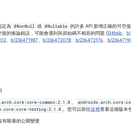
指定為
@NonNull
或
@Nullable
的許多 API 新增正確的可空值性
空值的推論錯誤，可能會遇到與原始碼不相容的問題 (
I34b6b
、
b
102
、
b/236471987
、
b/236472078
、
b/236472176
、
b/2364719
日
.arch.core:core-common:2.1.0
、
androidx.arch.core:co
h.core:core-testing:2.1.0
。您可以前往
這裡
查看這個版本
以來沒有顯著的公開變更