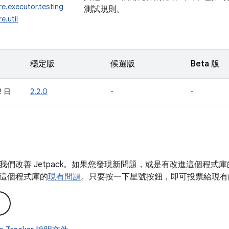
re.executor.testing
測試規則。
e.util
穩定版
候選版
Beta 版
2 日
2.2.0
-
-
我們改善 Jetpack。如果您發現新問題，或是有改進這個程式
這個程式庫的
現有問題
。只要按一下星號按鈕，即可投票給現有