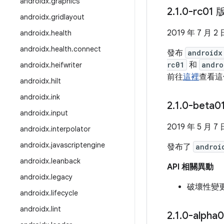
androidx
.
graphics
2
.
1
.
0-rc01 
androidx
.
gridlayout
2019 年 7 月 2 
androidx
.
health
androidx
.
health
.
connect
發布
androidx
rc01
和
andro
androidx
.
heifwriter
前往
這裡
查看這
androidx
.
hilt
androidx
.
ink
2
.
1
.
0-beta0
androidx
.
input
2019 年 5 月 7 
androidx
.
interpolator
androidx
.
javascriptengine
發布了
androi
androidx
.
leanback
API 相關異動
androidx
.
legacy
破壞性變
androidx
.
lifecycle
androidx
.
lint
2
.
1
.
0-alpha