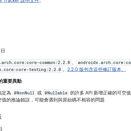
ue Tracker 說明文件
。
2 日
.arch.core:core-common:2.2.0
、
androidx.arch.core:co
h.core:core-testing:2.2.0
。
2.2.0 版包含這些修訂版本。
以來的重要異動
指定為
@NonNull
或
@Nullable
的許多 API 新增正確的可空值性
空值的推論錯誤，可能會遇到與原始碼不相容的問題
版
 日