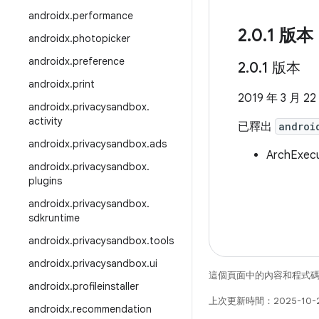
androidx
.
performance
2
.
0
.
1 版本
androidx
.
photopicker
androidx
.
preference
2
.
0
.
1 版本
androidx
.
print
2019 年 3 月 22
androidx
.
privacysandbox
.
activity
已釋出
androi
androidx
.
privacysandbox
.
ads
ArchEx
androidx
.
privacysandbox
.
plugins
androidx
.
privacysandbox
.
sdkruntime
androidx
.
privacysandbox
.
tools
androidx
.
privacysandbox
.
ui
這個頁面中的內容和程式
androidx
.
profileinstaller
上次更新時間：2025-10-
androidx
.
recommendation