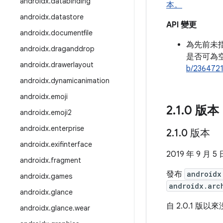
androidx
.
databinding
本。
androidx
.
datastore
API 變更
androidx
.
documentfile
為先前未
androidx
.
draganddrop
是否可為
androidx
.
drawerlayout
b/236472
androidx
.
dynamicanimation
androidx
.
emoji
2
.
1
.
0 版本
androidx
.
emoji2
androidx
.
enterprise
2
.
1
.
0 版本
androidx
.
exifinterface
2019 年 9 月 5 
androidx
.
fragment
發布
androidx
androidx
.
games
androidx.arc
androidx
.
glance
自 2.0.1 版
androidx
.
glance
.
wear