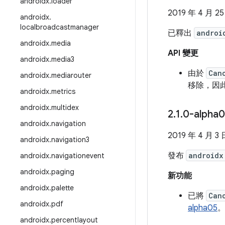
androidx
.
loader
2019 年 4 月 2
androidx
.
localbroadcastmanager
已釋出
androi
androidx
.
media
API 變更
androidx
.
media3
由於
Can
androidx
.
mediarouter
移除，因此
androidx
.
metrics
androidx
.
multidex
2
.
1
.
0-alpha
androidx
.
navigation
2019 年 4 月 3 
androidx
.
navigation3
發布
androidx
androidx
.
navigationevent
androidx
.
paging
新功能
androidx
.
palette
已將
Can
androidx
.
pdf
alpha05
。
androidx
.
percentlayout