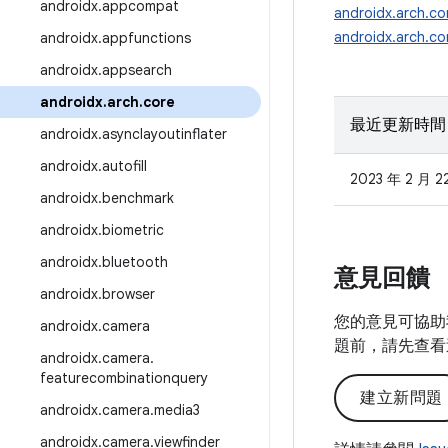
androidx
.
appcompat
androidx.arch.co
androidx.arch.cor
androidx
.
appfunctions
androidx
.
appsearch
androidx
.
arch
.
core
最近更新時間
androidx
.
asynclayoutinflater
androidx
.
autofill
2023 年 2 月 2
androidx
.
benchmark
androidx
.
biometric
androidx
.
bluetooth
意見回饋
androidx
.
browser
您的意見可協助
androidx
.
camera
題前，請先查看
androidx
.
camera
.
featurecombinationquery
建立新問題
androidx
.
camera
.
media3
androidx
.
camera
.
viewfinder