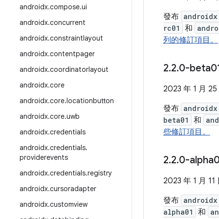
androidx
.
compose
.
ui
發布
androidx
androidx
.
concurrent
rc01
和
andro
androidx
.
constraintlayout
列的修訂項目。
androidx
.
contentpager
2
.
2
.
0-beta0
androidx
.
coordinatorlayout
androidx
.
core
2023 年 1 月 25
androidx
.
core
.
locationbutton
發布
androidx
androidx
.
core
.
uwb
beta01
和
and
些修訂項目。
androidx
.
credentials
androidx
.
credentials
.
providerevents
2
.
2
.
0-alpha
androidx
.
credentials
.
registry
2023 年 1 月 11
androidx
.
cursoradapter
發布
androidx
androidx
.
customview
alpha01
和
an