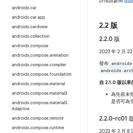
詳情請參閱
Iss
androidx
.
car
androidx
.
car
.
app
2
.
2 版
androidx
.
cardview
androidx
.
collection
2
.
2
.
0 版
androidx
.
compose
2023 年 2 月 2
androidx
.
compose
.
animation
發布
androidx
androidx
.
compose
.
compiler
androidx.arc
androidx
.
compose
.
foundation
自 2.1.0 版
androidx
.
compose
.
material
androidx
.
compose
.
material3
為先前未
是否可為
androidx
.
compose
.
material3
.
Adaptive
2
.
2
.
0-rc01 
androidx
.
compose
.
remote
androidx
.
compose
.
runtime
2023 年 2 月 8