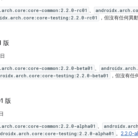
.arch.core:core-common:2.2.0-rc01
、
androidx.arch.c
idx.arch.core:core-testing:2.2.0-rc01
，但沒有任何異
1 版
 日
.arch.core:core-common:2.2.0-beta01
、
androidx.arch
roidx.arch.core:core-testing:2.2.0-beta01
，但沒有任
01 版
 日
.arch.core:core-common:2.2.0-alpha01
、
androidx.arc
droidx.arch.core:core-testing:2.2.0-alpha01
。
2.2.0