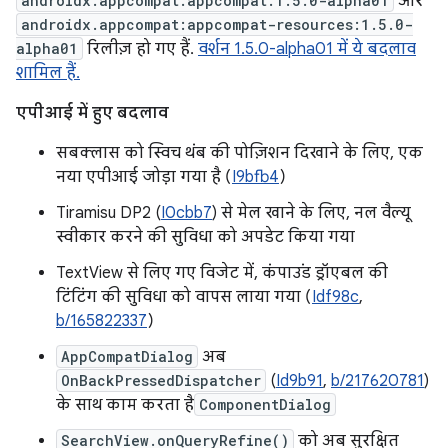
androidx.appcompat:appcompat:1.5.0-alpha01
और
androidx.appcompat:appcompat-resources:1.5.0-
alpha01
रिलीज़ हो गए हैं.
वर्शन 1.5.0-alpha01 में ये बदलाव
शामिल हैं.
एपीआई में हुए बदलाव
सबक्लास को स्विच थंब की पोज़िशन दिखाने के लिए, एक
नया एपीआई जोड़ा गया है (
I9bfb4
)
Tiramisu DP2 (
I0cbb7
) से मेल खाने के लिए, नल वैल्यू
स्वीकार करने की सुविधा को अपडेट किया गया
TextView से लिए गए विजेट में, कंपाउंड ड्रॉएबल की
टिंटिंग की सुविधा को वापस लाया गया (
Idf98c
,
b/165822337
)
AppCompatDialog
अब
OnBackPressedDispatcher
(
Id9b91
,
b/217620781
)
के साथ काम करता है
ComponentDialog
SearchView.onQueryRefine()
को अब सुरक्षित