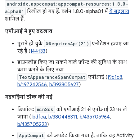
androidx.appcompat:appcompat-resources:1.8.0-
alpha01
रिलीज़ हो गए हैं. वर्शन 1.8.0-alpha01 में
ये बदलाव
शामिल हैं.
एपीआई में हुए बदलाव
पुराने हो चुके
@RequiresApi(21)
एनोटेशन हटाए जा
रहे हैं (
I44f33
)
डाउनलोड किए जा सकने वाले फ़ॉन्ट की सुविधा के साथ
काम करने के लिए नया
TextAppearanceSpanCompat
एपीआई (
I9c1c8
,
b/197242546
,
b/393805627
)
गड़बड़ियां ठीक की गईं
डिफ़ॉल्ट
minSdk
को एपीआई 21 से एपीआई 23 पर ले
जाना (
Ibdfca
,
b/380448311
,
b/435705964
,
b/435705223
)
AppCompat
को अपडेट किया गया है, ताकि यह Activity