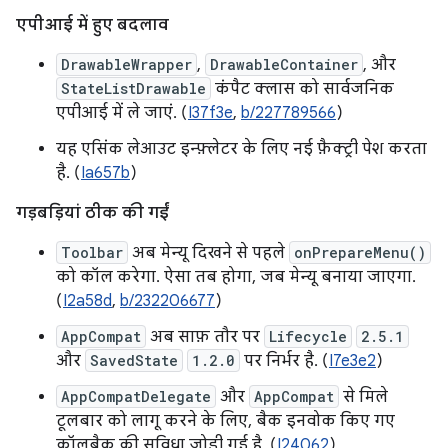
एपीआई में हुए बदलाव
DrawableWrapper
,
DrawableContainer
, और
StateListDrawable
कंपैट क्लास को सार्वजनिक
एपीआई में ले जाएं. (
I37f3e
,
b/227789566
)
यह एसिंक लेआउट इन्फ़्लेटर के लिए नई फ़ैक्ट्री पेश करता
है. (
Ia657b
)
गड़बड़ियां ठीक की गईं
Toolbar
अब मेन्यू दिखने से पहले
onPrepareMenu()
को कॉल करेगा. ऐसा तब होगा, जब मेन्यू बनाया जाएगा.
(
I2a58d
,
b/232206677
)
AppCompat
अब साफ़ तौर पर
Lifecycle
2.5.1
और
SavedState
1.2.0
पर निर्भर है. (
I7e3e2
)
AppCompatDelegate
और
AppCompat
से मिले
टूलबार को लागू करने के लिए, बैक इनवोक किए गए
कॉलबैक की सुविधा जोड़ी गई है. (
I24062
)