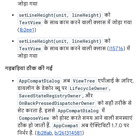
जोड़ा गया
setLineHeight(unit, lineHeight)
को
TextView
के साथ काम करने वाली क्लास में जोड़ा गया
(
Ib2ee1
)
setLineHeight(unit, lineHeight)
को
TextView
के साथ काम करने वाली क्लास (
I15716
) में
जोड़ा गया
गड़बड़ियां ठीक की गईं
AppCompatDialog
अब
ViewTree
एपीआई के ज़रिए,
डायलॉग के डेकोर व्यू पर
LifecycleOwner
,
SavedStateRegistryOwner
, और
OnBackPressedDispatcherOwner
को सही तरीके से
सेट करता है. इससे
AppCompatDialog
में
ComposeView
को होस्ट करते समय आने वाली समस्याएं
ठीक हो जाती हैं.
AppCompat
अब ऐक्टिविटी 1.7.0 पर
निर्भर है. (
Ib28ab
,
b/261314581
)