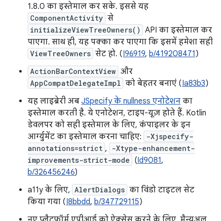
1.8.0 का इस्तेमाल कर सके. इससे यह
ComponentActivity
से
initializeViewTreeOwners()
API का इस्तेमाल कर
पाएगा. साथ ही, यह पक्का कर पाएगा कि इसमें हमेशा सही
ViewTreeOwners
सेट हो. (
I96919
,
b/419208471
)
ActionBarContextView
और
AppCompatDelegateImpl
को बेहतर बनाएं (
Ia83b3
)
यह लाइब्रेरी अब
JSpecify के nullness एनोटेशन
का
इस्तेमाल करती है. ये एनोटेशन, टाइप-यूज़ होते हैं. Kotlin
डेवलपर को सही इस्तेमाल के लिए, कंपाइलर के इन
आर्ग्युमेंट का इस्तेमाल करना चाहिए:
-Xjspecify-
annotations=strict
,
-Xtype-enhancement-
improvements-strict-mode
(
Id9081
,
b/326456246
)
a11y के लिए,
AlertDialogs
का विंडो टाइटल सेट
किया गया (
I8bbdd
,
b/347729115
)
नए प्लैटफ़ॉर्म एपीआई को ऐक्सेस करने के लिए, मैन्युअल