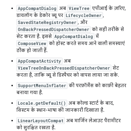
AppCompatDialog
अब
ViewTree
एपीआई के ज़रिए,
डायलॉग के डेकोर व्यू पर
LifecycleOwner
,
SavedStateRegistryOwner
, और
OnBackPressedDispatcherOwner
को सही तरीके से
सेट करता है. इससे
AppCompatDialog
में
ComposeView
को होस्ट करते समय आने वाली समस्याएं
ठीक हो जाती हैं.
AppCompatActivity
अब
ViewTreeOnBackPressedDispatcherOwner
सेट
करता है, ताकि व्यू से डिस्पैचर को वापस लाया जा सके.
SupportMenuInflater
की परफ़ॉर्मेंस को काफ़ी बेहतर
बनाया गया है.
Locale.getDefault()
अब कोल्ड स्टार्ट के बाद,
सिस्टम के स्थान-भाषा की जानकारी दिखाता है.
LinearLayoutCompat
अब मार्जिन लेआउट पैरामीटर
को सुरक्षित रखता है.