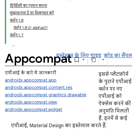
डिपेंडेंसी का एलान करना
सुझाव/राय दें या शिकायत करें
वर्शन 1.8
वर्शन 1.8.0-alpha01
वर्शन 1.7
Appcompat
इस्तेमाल के लिए गाइड
कोड का सैंपल
एपीआई के बारे में जानकारी
इससे प्लैटफ़ॉर्म
androidx.appcompat.app
के पुराने एपीआई
androidx.appcompat.content.res
वर्शन पर नए
androidx.appcompat.graphics.drawable
एपीआई को
androidx.appcompat.view
ऐक्सेस करने की
androidx.appcompat.widget
अनुमति मिलती
है. इनमें से कई
एपीआई, Material Design का इस्तेमाल करते हैं.