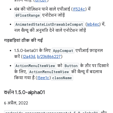
फ़्लैग जोड़ें. (
I37cb7
)
थंब की पोज़िशन पाने वाले एपीआई (
If524c
) में
@FloatRange
एनोटेशन जोड़ें
AnimatedStateListDrawableCompat
(
Ieb4ec
) में,
नल वैल्यू की अनुमति देने वाले एनोटेशन जोड़ें
गड़बड़ियां ठीक की गईं
1.5.0-beta01 के लिए
AppCompat
एपीआई फ़ाइनल
करें (
I2a43d
,
b/236866227
)
ActionMenuItemView
को
Button
के तौर पर दिखाने
के लिए,
ActionMenuItemView
की वैल्यू में बदलाव
किया गया है (
I5ee1c
)
className
वर्शन 1
.
5
.
0-alpha01
6 अप्रैल, 2022