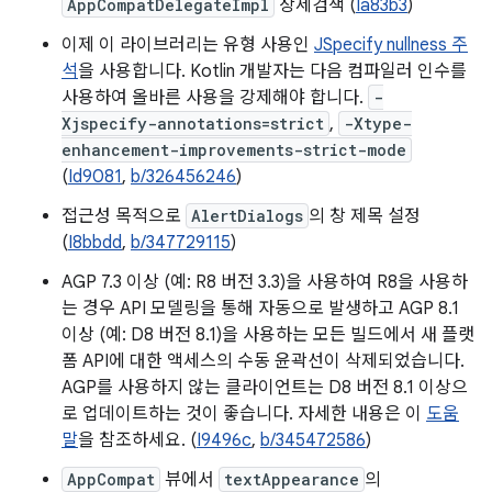
AppCompatDelegateImpl
상세검색 (
Ia83b3
)
이제 이 라이브러리는 유형 사용인
JSpecify nullness 주
석
을 사용합니다. Kotlin 개발자는 다음 컴파일러 인수를
사용하여 올바른 사용을 강제해야 합니다.
-
Xjspecify-annotations=strict
,
-Xtype-
enhancement-improvements-strict-mode
(
Id9081
,
b/326456246
)
접근성 목적으로
AlertDialogs
의 창 제목 설정
(
I8bbdd
,
b/347729115
)
AGP 7.3 이상 (예: R8 버전 3.3)을 사용하여 R8을 사용하
는 경우 API 모델링을 통해 자동으로 발생하고 AGP 8.1
이상 (예: D8 버전 8.1)을 사용하는 모든 빌드에서 새 플랫
폼 API에 대한 액세스의 수동 윤곽선이 삭제되었습니다.
AGP를 사용하지 않는 클라이언트는 D8 버전 8.1 이상으
로 업데이트하는 것이 좋습니다. 자세한 내용은 이
도움
말
을 참조하세요. (
I9496c
,
b/345472586
)
AppCompat
뷰에서
textAppearance
의