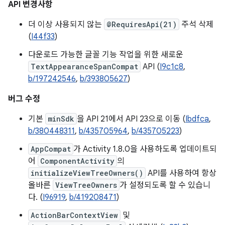
API 변경사항
더 이상 사용되지 않는
@RequiresApi(21)
주석 삭제
(
I44f33
)
다운로드 가능한 글꼴 기능 작업을 위한 새로운
TextAppearanceSpanCompat
API (
I9c1c8
,
b/197242546
,
b/393805627
)
버그 수정
기본
minSdk
을 API 21에서 API 23으로 이동 (
Ibdfca
,
b/380448311
,
b/435705964
,
b/435705223
)
AppCompat
가 Activity 1.8.0을 사용하도록 업데이트되
어
ComponentActivity
의
initializeViewTreeOwners()
API를 사용하여 항상
올바른
ViewTreeOwners
가 설정되도록 할 수 있습니
다. (
I96919
,
b/419208471
)
ActionBarContextView
및