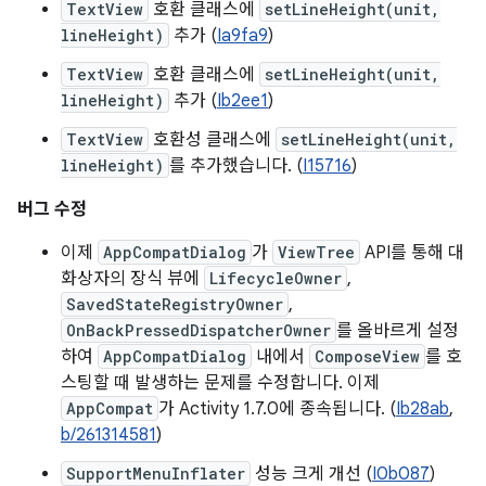
TextView
호환 클래스에
setLineHeight(unit,
lineHeight)
추가 (
Ia9fa9
)
TextView
호환 클래스에
setLineHeight(unit,
lineHeight)
추가 (
Ib2ee1
)
TextView
호환성 클래스에
setLineHeight(unit,
lineHeight)
를 추가했습니다. (
I15716
)
버그 수정
이제
AppCompatDialog
가
ViewTree
API를 통해 대
화상자의 장식 뷰에
LifecycleOwner
,
SavedStateRegistryOwner
,
OnBackPressedDispatcherOwner
를 올바르게 설정
하여
AppCompatDialog
내에서
ComposeView
를 호
스팅할 때 발생하는 문제를 수정합니다. 이제
AppCompat
가 Activity 1.7.0에 종속됩니다. (
Ib28ab
,
b/261314581
)
SupportMenuInflater
성능 크게 개선 (
I0b087
)