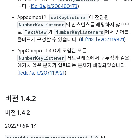
니다. (
I5c13a
,
b/208480173
)
Appcompat이
setKeyListener
에 전달된
NumberKeyListener
의 인스턴스를 래핑하지 않으므
로
TextView
가
NumberKeyListeners
에서 언어를
올바르게 구성할 수 있습니다. (
Ibf113
,
b/207119921
)
AppCompat 1.4.0에 도입된 모든
NumberKeyListener
서브클래스에서 구두점과 같은
예기치 않은 문자가 입력되는 문제가 해결되었습니다.
(
Iede7a
,
b/207119921
)
버전 1
.
4
.
2
버전 1
.
4
.
2
2022년 6월 1일