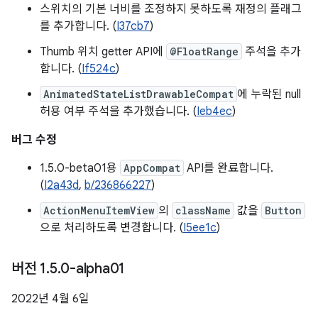
스위치의 기본 너비를 조정하지 못하도록 재정의 플래그
를 추가합니다. (
I37cb7
)
Thumb 위치 getter API에
@FloatRange
주석을 추가
합니다. (
If524c
)
AnimatedStateListDrawableCompat
에 누락된 null
허용 여부 주석을 추가했습니다. (
Ieb4ec
)
버그 수정
1.5.0-beta01용
AppCompat
API를 완료합니다.
(
I2a43d
,
b/236866227
)
ActionMenuItemView
의
className
값을
Button
으로 처리하도록 변경합니다. (
I5ee1c
)
버전 1
.
5
.
0-alpha01
2022년 4월 6일