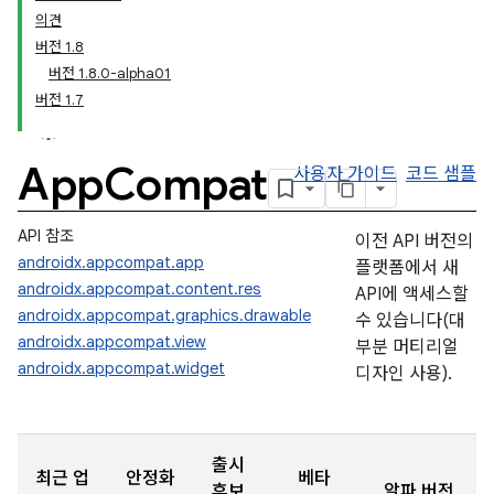
의견
버전 1.8
버전 1.8.0-alpha01
버전 1.7
App
Compat
사용자 가이드
코드 샘플
API 참조
이전 API 버전의
androidx.appcompat.app
플랫폼에서 새
androidx.appcompat.content.res
API에 액세스할
androidx.appcompat.graphics.drawable
수 있습니다(대
androidx.appcompat.view
부분 머티리얼
androidx.appcompat.widget
디자인 사용).
출시
최근 업
안정화
베타
후보
알파 버전