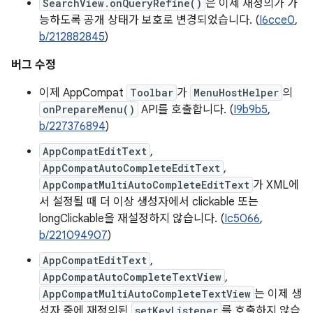
SearchView.onQueryRefine()
은 이제 재정의가 가
능하도록 공개 상태가 보호로 변경되었습니다. (
I6cce0
,
b/212882845
)
버그 수정
이제 AppCompat
Toolbar
가
MenuHostHelper
의
onPrepareMenu()
API를 호출합니다. (
I9b9b5
,
b/227376894
)
AppCompatEditText
,
AppCompatAutoCompleteEditText
,
AppCompatMultiAutoCompleteEditText
가 XML에
서 설정될 때 더 이상 생성자에서 clickable 또는
longClickable을 재설정하지 않습니다. (
Ic5066
,
b/221094907
)
AppCompatEditText
,
AppCompatAutoCompleteTextView
,
AppCompatMultiAutoCompleteTextView
는 이제 생
성자 중에 재정의된
setKeyListener
를 호출하지 않습