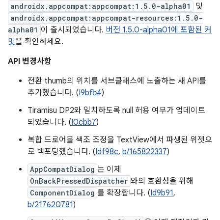
androidx.appcompat:appcompat:1.5.0-alpha01
및
androidx.appcompat:appcompat-resources:1.5.0-
alpha01
이 출시되었습니다.
버전 1.5.0-alpha01에 포함된 커
밋
을 확인하세요.
API 변경사항
전환 thumb의 위치를 서브클래스에 노출하는 새 API를
추가했습니다. (
I9bfb4
)
Tiramisu DP2와 일치하도록 null 허용 여부가 업데이트
되었습니다. (
I0cbb7
)
복합 드로어블 색조 조정을 TextView에서 파생된 위젯으
로 백포팅했습니다. (
Idf98c
,
b/165822337
)
AppCompatDialog
는 이제
OnBackPressedDispatcher
와의 호환성을 위해
ComponentDialog
를 확장합니다. (
Id9b91
,
b/217620781
)