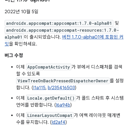
2022년 10월 5일
androidx.appcompat:appcompat:1.7.0-alpha01
및
androidx.appcompat:appcompat-resources:1.7.0-
alpha01
이 출시되었습니다.
버전 1.7.0-alpha01에 포함된 커
밋
을 확인하세요.
버그 수정
이제
AppCompatActivity
가 뷰에서 디스패처를 검색
할 수 있도록
ViewTreeOnBackPressedDispatcherOwner
를 설정
합니다. (
I1a115
,
b/235416503
)
이제
Locale.getDefault()
가 콜드 스타트 후 시스템
언어를 반환합니다. (
I6a94b
)
이제
LinearLayoutCompat
가 여백 레이아웃 매개변
수를 유지합니다. (
Id2af4
)