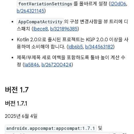
fontVariationSettings
를 올바르게 설정 (
I20d06
,
b/264321145
)
AppCompatActivity
의 구성 변경사항을 뷰 트리에 디
스패치 (
Ibece8
,
b/321896385
)
Kotlin 2.0으로 출시된 프로젝트는 KGP 2.0.0 이상을 사
용하여 소비해야 합니다. (
Idb6b5
,
b/344563182
)
제목/부제목 세로 여백을 포함하도록 툴바 높이 계산 수
정 (
Ia5846
,
b/267200424
)
버전 1
.
7
버전 1
.
7
.
1
2025년 6월 4일
androidx.appcompat:appcompat:1.7.1
및