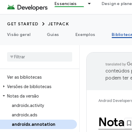
Essenciais
Design e plan
GET STARTED
JETPACK
Visão geral
Guias
Exemplos
Bibliotec
conteúdos p
Ver as bibliotecas
podem ter e
Versões de bibliotecas
Notas da versão
Android Developer
androidx
.
activity
androidx
.
ads
Nota
androidx
.
annotation