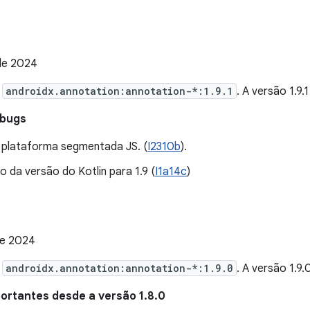
de 2024
e
androidx.annotation:annotation-*:1.9.1
. A versão 1.9
 bugs
 plataforma segmentada JS. (
I2310b
).
o da versão do Kotlin para 1.9 (
I1a14c
)
de 2024
e
androidx.annotation:annotation-*:1.9.0
. A versão 1.9
rtantes desde a versão 1.8.0