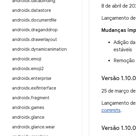
androidx
.
databinding
8 de abril de 2
androidx
.
datastore
Lançamento d
androidx
.
documentfile
androidx
.
draganddrop
Mudanças impo
androidx
.
drawerlayout
Adição d
androidx
.
dynamicanimation
estáveis
androidx
.
emoji
Remoção d
androidx
.
emoji2
Versão 1
.
10
.
0
androidx
.
enterprise
androidx
.
exifinterface
25 de março d
androidx
.
fragment
Lançamento d
androidx
.
games
commits
.
androidx
.
glance
androidx
.
glance
.
wear
Versão 1
.
10
.
0