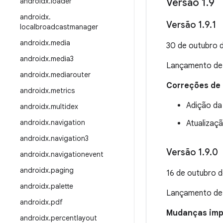
androidx
.
loader
Versão 1
.
9
androidx
.
Versão 1
.
9
.
1
localbroadcastmanager
androidx
.
media
30 de outubro 
androidx
.
media3
Lançamento d
androidx
.
mediarouter
Correções de
androidx
.
metrics
Adição da
androidx
.
multidex
androidx
.
navigation
Atualizaçã
androidx
.
navigation3
Versão 1
.
9
.
0
androidx
.
navigationevent
androidx
.
paging
16 de outubro 
androidx
.
palette
Lançamento d
androidx
.
pdf
Mudanças impo
androidx
.
percentlayout