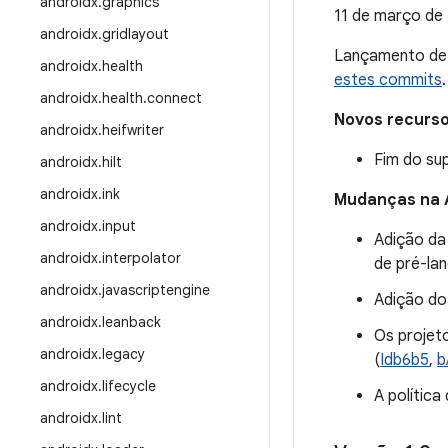
androidx
.
graphics
11 de março de
androidx
.
gridlayout
Lançamento d
androidx
.
health
estes commits
.
androidx
.
health
.
connect
Novos recurs
androidx
.
heifwriter
Fim do su
androidx
.
hilt
androidx
.
ink
Mudanças na 
androidx
.
input
Adição d
androidx
.
interpolator
de pré-la
androidx
.
javascriptengine
Adição do
androidx
.
leanback
Os projet
androidx
.
legacy
(
Idb6b5
,
b
androidx
.
lifecycle
A polític
androidx
.
lint