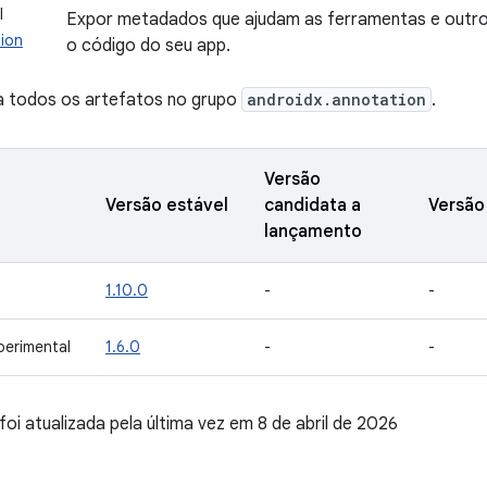
I
Expor metadados que ajudam as ferramentas e outro
ion
o código do seu app.
ta todos os artefatos no grupo
androidx.annotation
.
Versão
Versão estável
candidata a
Versão
lançamento
1.10.0
-
-
perimental
1.6.0
-
-
foi atualizada pela última vez em 8 de abril de 2026