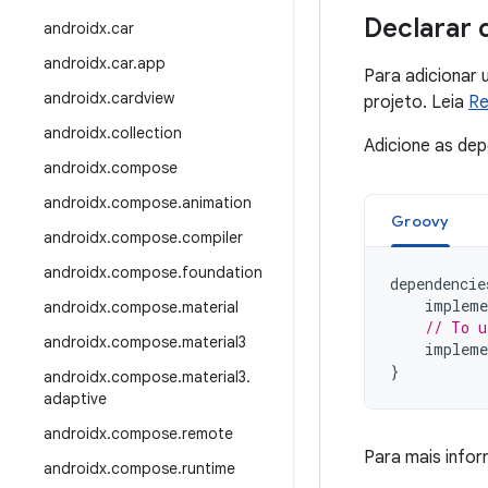
Declarar 
androidx
.
car
androidx
.
car
.
app
Para adicionar 
androidx
.
cardview
projeto. Leia
Re
androidx
.
collection
Adicione as de
androidx
.
compose
androidx
.
compose
.
animation
Groovy
androidx
.
compose
.
compiler
androidx
.
compose
.
foundation
dependencie
impleme
androidx
.
compose
.
material
// To u
androidx
.
compose
.
material3
impleme
}
androidx
.
compose
.
material3
.
adaptive
androidx
.
compose
.
remote
Para mais info
androidx
.
compose
.
runtime