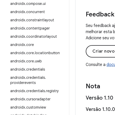
androidx
.
compose
.
ui
androidx
.
concurrent
Feedback
androidx
.
constraintlayout
Seu feedback aj
androidx
.
contentpager
melhorar esta b
androidx
.
coordinatorlayout
Adicione seu vo
androidx
.
core
Criar nov
androidx
.
core
.
locationbutton
androidx
.
core
.
uwb
Consulte a
docu
androidx
.
credentials
androidx
.
credentials
.
providerevents
Nota
androidx
.
credentials
.
registry
Versão 1
.
10
androidx
.
cursoradapter
androidx
.
customview
Versão 1
.
10
.
0