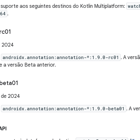
suporte aos seguintes destinos do Kotlin Multiplatform:
watc
m64
.
rc01
e 2024
e
androidx.annotation:annotation-*:1.9.0-rc01
. A vers
 a versão Beta anterior.
beta01
 de 2024
e
androidx.annotation:annotation-*:1.9.0-beta01
. A v
API