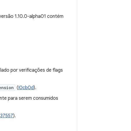
 versão 1.10.0-alpha01 contém
lado por verificações de flags
ension
(
I0cb0d
).
ente para serem consumidos
937557
).