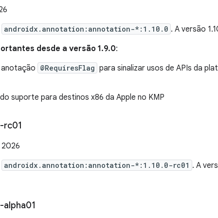
026
e
androidx.annotation:annotation-*:1.10.0
. A versão 1
rtantes desde a versão 1.9.0
:
a anotação
@RequiresFlag
para sinalizar usos de APIs da pl
o suporte para destinos x86 da Apple no KMP
-rc01
e 2026
e
androidx.annotation:annotation-*:1.10.0-rc01
. A ve
-alpha01