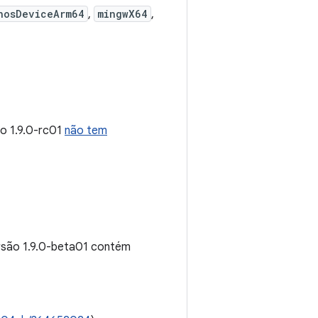
hosDeviceArm64
,
mingwX64
,
ão 1.9.0-rc01
não tem
ersão 1.9.0-beta01 contém