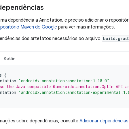
dependências
uma dependência a Annotation, é preciso adicionar o reposit
positório Maven do Google
para ver mais informações.
pendências dos artefatos necessários ao arquivo
build.grad
Kotlin
s
{
ntation
"androidx.annotation:annotation:1.10.0"
se the Java-compatible @androidx.annotation.OptIn API a
ntation
"androidx.annotation:annotation-experimental:1.
rmações sobre dependências, consulte
Adicionar dependências 