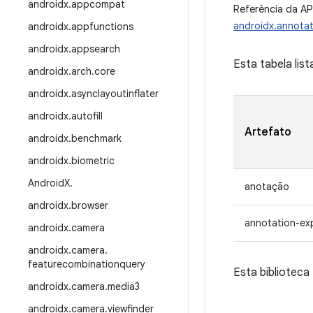
androidx
.
appcompat
Referência da AP
androidx.annotat
androidx
.
appfunctions
androidx
.
appsearch
Esta tabela lis
androidx
.
arch
.
core
androidx
.
asynclayoutinflater
androidx
.
autofill
Artefato
androidx
.
benchmark
androidx
.
biometric
Android
X
.
anotação
androidx
.
browser
annotation-ex
androidx
.
camera
androidx
.
camera
.
featurecombinationquery
Esta biblioteca 
androidx
.
camera
.
media3
androidx
.
camera
.
viewfinder