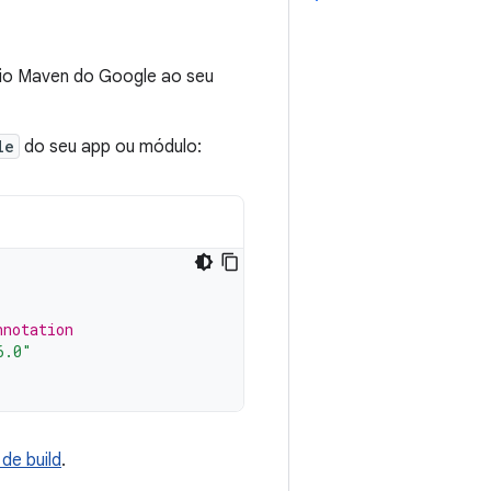
ório Maven do Google ao seu
le
do seu app ou módulo:
nnotation
6.0"
de build
.