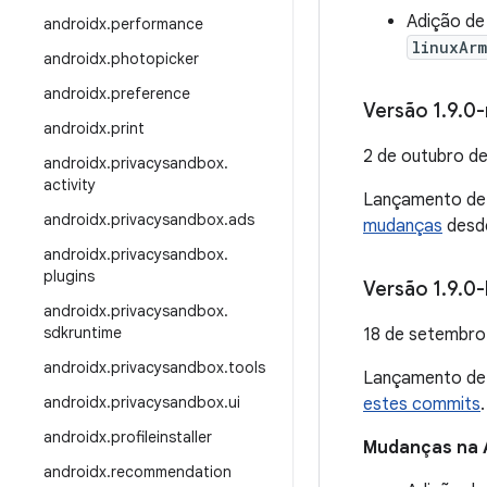
Adição de 
androidx
.
performance
linuxAr
androidx
.
photopicker
androidx
.
preference
Versão 1
.
9
.
0-
androidx
.
print
2 de outubro d
androidx
.
privacysandbox
.
activity
Lançamento d
androidx
.
privacysandbox
.
ads
mudanças
desde
androidx
.
privacysandbox
.
plugins
Versão 1
.
9
.
0-
androidx
.
privacysandbox
.
sdkruntime
18 de setembro
androidx
.
privacysandbox
.
tools
Lançamento d
androidx
.
privacysandbox
.
ui
estes commits
.
androidx
.
profileinstaller
Mudanças na 
androidx
.
recommendation