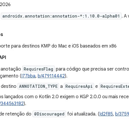
 2026
e
androidx.annotation:annotation-*:1.10.0-alpha01
. A
os
porte para destinos KMP do Mac e iOS baseados em x86
API
a anotação
RequiresFlag
para código que precisa ser contro
nçamento (
I77bba
,
b/479114442
).
 destino
ANNOTATION_TYPE
a
RequiresApi
e
RequiresExt
os lançados com o Kotlin 2.0 exigem o KGP 2.0.0 ou mais rec
/344563182
).
a de retenção do
@Discouraged
foi atualizada. (
Id2f85
,
b/375