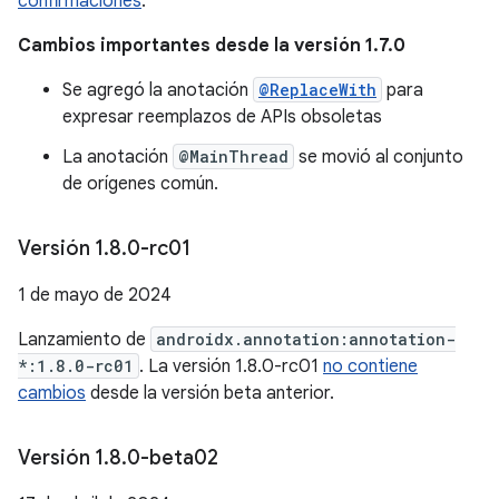
confirmaciones
.
Cambios importantes desde la versión 1.7.0
Se agregó la anotación
@ReplaceWith
para
expresar reemplazos de APIs obsoletas
La anotación
@MainThread
se movió al conjunto
de orígenes común.
Versión 1
.
8
.
0-rc01
1 de mayo de 2024
Lanzamiento de
androidx.annotation:annotation-
*:1.8.0-rc01
. La versión 1.8.0-rc01
no contiene
cambios
desde la versión beta anterior.
Versión 1
.
8
.
0-beta02