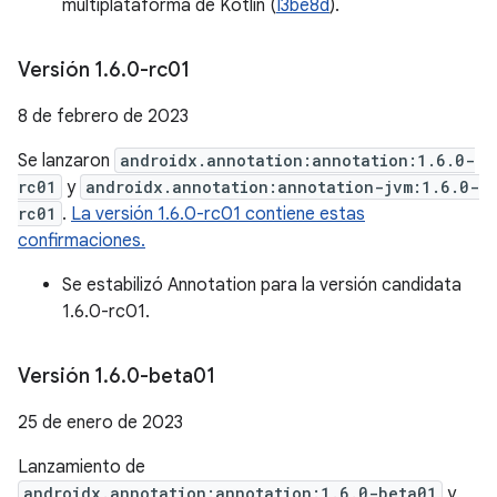
multiplataforma de Kotlin (
I3be8d
).
Versión 1
.
6
.
0-rc01
8 de febrero de 2023
Se lanzaron
androidx.annotation:annotation:1.6.0-
rc01
y
androidx.annotation:annotation-jvm:1.6.0-
rc01
.
La versión 1.6.0-rc01 contiene estas
confirmaciones.
Se estabilizó Annotation para la versión candidata
1.6.0-rc01.
Versión 1
.
6
.
0-beta01
25 de enero de 2023
Lanzamiento de
androidx.annotation:annotation:1.6.0-beta01
y