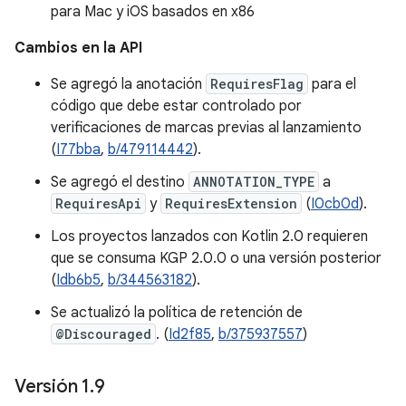
para Mac y iOS basados en x86
Cambios en la API
Se agregó la anotación
RequiresFlag
para el
código que debe estar controlado por
verificaciones de marcas previas al lanzamiento
(
I77bba
,
b/479114442
).
Se agregó el destino
ANNOTATION_TYPE
a
RequiresApi
y
RequiresExtension
(
I0cb0d
).
Los proyectos lanzados con Kotlin 2.0 requieren
que se consuma KGP 2.0.0 o una versión posterior
(
Idb6b5
,
b/344563182
).
Se actualizó la política de retención de
@Discouraged
. (
Id2f85
,
b/375937557
)
Versión 1
.
9