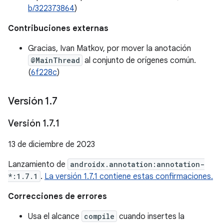
b/322373864
)
Contribuciones externas
Gracias, Ivan Matkov, por mover la anotación
@MainThread
al conjunto de orígenes común.
(
6f228c
)
Versión 1
.
7
Versión 1
.
7
.
1
13 de diciembre de 2023
Lanzamiento de
androidx.annotation:annotation-
*:1.7.1
.
La versión 1.7.1 contiene estas confirmaciones.
Correcciones de errores
Usa el alcance
compile
cuando insertes la