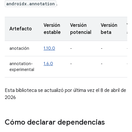
androidx.annotation
.
Versión
Versión
Versión
Ve
Artefacto
estable
potencial
beta
al
anotación
1.10.0
-
-
-
annotation-
1.6.0
-
-
-
experimental
Esta biblioteca se actualizó por última vez el 8 de abril de
2026
Cómo declarar dependencias