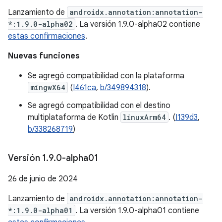
Lanzamiento de
androidx.annotation:annotation-
*:1.9.0-alpha02
. La versión 1.9.0-alpha02 contiene
estas confirmaciones
.
Nuevas funciones
Se agregó compatibilidad con la plataforma
mingwX64
(
I461ca
,
b/349894318
).
Se agregó compatibilidad con el destino
multiplataforma de Kotlin
linuxArm64
. (
I139d3
,
b/338268719
)
Versión 1
.
9
.
0-alpha01
26 de junio de 2024
Lanzamiento de
androidx.annotation:annotation-
*:1.9.0-alpha01
. La versión 1.9.0-alpha01 contiene