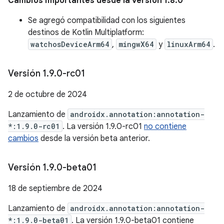
Cambios importantes desde la versión 1.8.0
Se agregó compatibilidad con los siguientes
destinos de Kotlin Multiplatform:
watchosDeviceArm64
,
mingwX64
y
linuxArm64
.
Versión 1
.
9
.
0-rc01
2 de octubre de 2024
Lanzamiento de
androidx.annotation:annotation-
*:1.9.0-rc01
. La versión 1.9.0-rc01
no contiene
cambios
desde la versión beta anterior.
Versión 1
.
9
.
0-beta01
18 de septiembre de 2024
Lanzamiento de
androidx.annotation:annotation-
*:1.9.0-beta01
. La versión 1.9.0-beta01 contiene