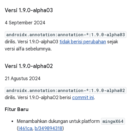
Versi 1
.
9
.
0-alpha03
4 September 2024
androidx.annotation:annotation-*:1.9.0-alpha03
dirilis. Versi 1.9.0-alpha03
tidak berisi perubahan
sejak
versi alfa sebelumnya.
Versi 1
.
9
.
0-alpha02
21 Agustus 2024
androidx.annotation:annotation-*:1.9.0-alpha02
dirilis. Versi 1.9.0-alpha02 berisi
commit ini
.
Fitur Baru
Menambahkan dukungan untuk platform
mingwX64
(
I461ca
,
b/349894318
)