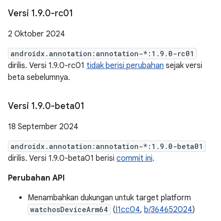
Versi 1
.
9
.
0-rc01
2 Oktober 2024
androidx.annotation:annotation-*:1.9.0-rc01
dirilis. Versi 1.9.0-rc01
tidak berisi perubahan
sejak versi
beta sebelumnya.
Versi 1
.
9
.
0-beta01
18 September 2024
androidx.annotation:annotation-*:1.9.0-beta01
dirilis. Versi 1.9.0-beta01 berisi
commit ini
.
Perubahan API
Menambahkan dukungan untuk target platform
watchosDeviceArm64
(
I1cc04
,
b/364652024
)