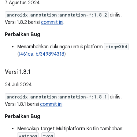
7 Agustus 2024
androidx.annotation:annotation-*:1.8.2
dirilis.
Versi 1.8.2 berisi
commit ini
.
Perbaikan Bug
Menambahkan dukungan untuk platform
mingwX64
(
I461ca
,
b/349894318
)
Versi 1
.
8
.
1
24 Juli 2024
androidx.annotation:annotation-*:1.8.1
dirilis.
Versi 1.8.1 berisi
commit ini
.
Perbaikan Bug
Mencakup target Multiplatform Kotlin tambahan:
watchos
,
tvos
.