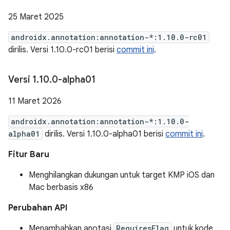
25 Maret 2025
androidx.annotation:annotation-*:1.10.0-rc01
dirilis. Versi 1.10.0-rc01 berisi
commit ini
.
Versi 1
.
10
.
0-alpha01
11 Maret 2026
androidx.annotation:annotation-*:1.10.0-
alpha01
dirilis. Versi 1.10.0-alpha01 berisi
commit ini
.
Fitur Baru
Menghilangkan dukungan untuk target KMP iOS dan
Mac berbasis x86
Perubahan API
Menambahkan anotasi
RequiresFlag
untuk kode