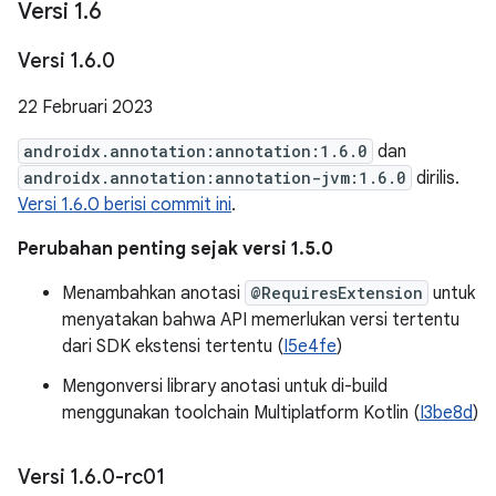
Versi 1
.
6
Versi 1
.
6
.
0
22 Februari 2023
androidx.annotation:annotation:1.6.0
dan
androidx.annotation:annotation-jvm:1.6.0
dirilis.
Versi 1.6.0 berisi commit ini
.
Perubahan penting sejak versi 1.5.0
Menambahkan anotasi
@RequiresExtension
untuk
menyatakan bahwa API memerlukan versi tertentu
dari SDK ekstensi tertentu (
I5e4fe
)
Mengonversi library anotasi untuk di-build
menggunakan toolchain Multiplatform Kotlin (
I3be8d
)
Versi 1
.
6
.
0-rc01