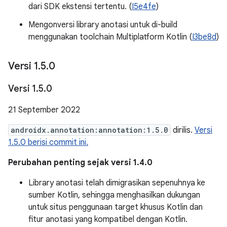
dari SDK ekstensi tertentu. (
I5e4fe
)
Mengonversi library anotasi untuk di-build
menggunakan toolchain Multiplatform Kotlin (
I3be8d
)
Versi 1
.
5
.
0
Versi 1
.
5
.
0
21 September 2022
androidx.annotation:annotation:1.5.0
dirilis.
Versi
1.5.0 berisi commit ini.
Perubahan penting sejak versi 1.4.0
Library anotasi telah dimigrasikan sepenuhnya ke
sumber Kotlin, sehingga menghasilkan dukungan
untuk situs penggunaan target khusus Kotlin dan
fitur anotasi yang kompatibel dengan Kotlin.