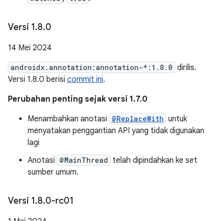
Versi 1
.
8
.
0
14 Mei 2024
androidx.annotation:annotation-*:1.8.0
dirilis.
Versi 1.8.0 berisi
commit ini
.
Perubahan penting sejak versi 1.7.0
Menambahkan anotasi
@ReplaceWith
untuk
menyatakan penggantian API yang tidak digunakan
lagi
Anotasi
@MainThread
telah dipindahkan ke set
sumber umum.
Versi 1
.
8
.
0-rc01