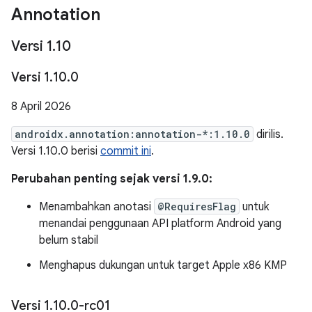
Annotation
Versi 1
.
10
Versi 1
.
10
.
0
8 April 2026
androidx.annotation:annotation-*:1.10.0
dirilis.
Versi 1.10.0 berisi
commit ini
.
Perubahan penting sejak versi 1.9.0:
Menambahkan anotasi
@RequiresFlag
untuk
menandai penggunaan API platform Android yang
belum stabil
Menghapus dukungan untuk target Apple x86 KMP
Versi 1
.
10
.
0-rc01