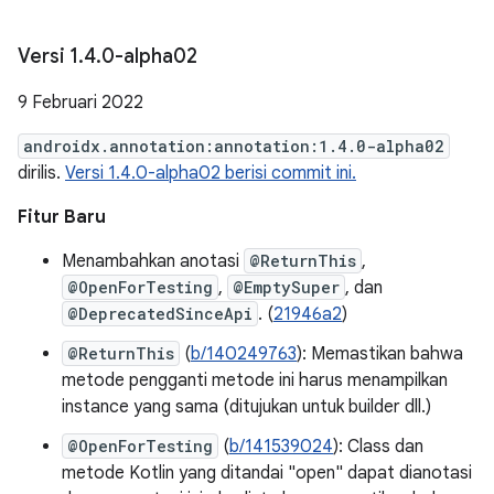
Versi 1
.
4
.
0-alpha02
9 Februari 2022
androidx.annotation:annotation:1.4.0-alpha02
dirilis.
Versi 1.4.0-alpha02 berisi commit ini.
Fitur Baru
Menambahkan anotasi
@ReturnThis
,
@OpenForTesting
,
@EmptySuper
, dan
@DeprecatedSinceApi
. (
21946a2
)
@ReturnThis
(
b/140249763
): Memastikan bahwa
metode pengganti metode ini harus menampilkan
instance yang sama (ditujukan untuk builder dll.)
@OpenForTesting
(
b/141539024
): Class dan
metode Kotlin yang ditandai "open" dapat dianotasi