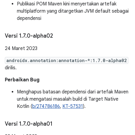
Publikasi POM Maven kini menyertakan artefak
multiplatform yang ditargetkan JVM default sebagai
dependensi
Versi 1
.
7
.
0-alpha02
24 Maret 2023
androidx.annotation:annotation-*:1.7.0-alpha02
dirilis.
Perbaikan Bug
Menghapus batasan dependensi dari artefak Maven
untuk mengatasi masalah build di Target Native
Kotlin (
b/274786186
,
KT-57531
).
Versi 1
.
7
.
0-alpha01