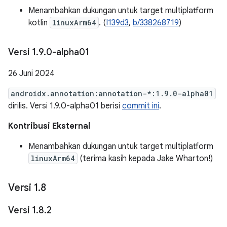
Menambahkan dukungan untuk target multiplatform
kotlin
linuxArm64
. (
I139d3
,
b/338268719
)
Versi 1
.
9
.
0-alpha01
26 Juni 2024
androidx.annotation:annotation-*:1.9.0-alpha01
dirilis. Versi 1.9.0-alpha01 berisi
commit ini
.
Kontribusi Eksternal
Menambahkan dukungan untuk target multiplatform
linuxArm64
(terima kasih kepada Jake Wharton!)
Versi 1
.
8
Versi 1
.
8
.
2