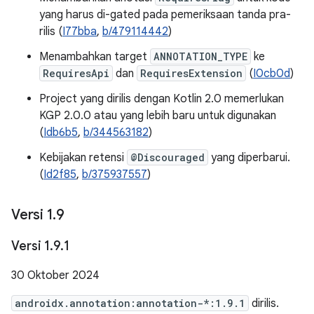
yang harus di-gated pada pemeriksaan tanda pra-
rilis (
I77bba
,
b/479114442
)
Menambahkan target
ANNOTATION_TYPE
ke
RequiresApi
dan
RequiresExtension
(
I0cb0d
)
Project yang dirilis dengan Kotlin 2.0 memerlukan
KGP 2.0.0 atau yang lebih baru untuk digunakan
(
Idb6b5
,
b/344563182
)
Kebijakan retensi
@Discouraged
yang diperbarui.
(
Id2f85
,
b/375937557
)
Versi 1
.
9
Versi 1
.
9
.
1
30 Oktober 2024
androidx.annotation:annotation-*:1.9.1
dirilis.