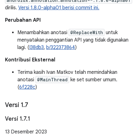
androidx.annotation:annotation-*:1.8.0-alpha01
dirilis.
Versi 1.8.0-alpha01 berisi commit ini.
Perubahan API
Menambahkan anotasi
@ReplaceWith
untuk
menyatakan penggantian API yang tidak digunakan
lagi. (
I38db3
,
b/322373864
)
Kontribusi Eksternal
Terima kasih Ivan Matkov telah memindahkan
anotasi
@MainThread
ke set sumber umum.
(
6f228c
)
Versi 1
.
7
Versi 1
.
7
.
1
13 Desember 2023