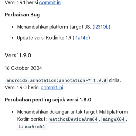
Versi 1.9.1 berisi
commit ini
.
Perbaikan Bug
Menambahkan platform target JS. (
I2310b
)
Update versi Kotlin ke 1.9 (
I1a14c
)
Versi 1
.
9
.
0
16 Oktober 2024
androidx.annotation:annotation-*:1.9.0
dirilis.
Versi 1.9.0 berisi
commit ini
.
Perubahan penting sejak versi 1.8.0
Menambahkan dukungan untuk target Multiplatform
Kotlin berikut:
watchosDeviceArm64
,
mingwX64
,
linuxArm64
.