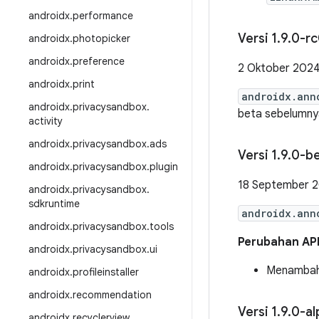
androidx
.
performance
Versi 1
.
9
.
0-rc
androidx
.
photopicker
androidx
.
preference
2 Oktober 202
androidx
.
print
androidx.ann
androidx
.
privacysandbox
.
beta sebelumny
activity
androidx
.
privacysandbox
.
ads
Versi 1
.
9
.
0-b
androidx
.
privacysandbox
.
plugin
18 September 
androidx
.
privacysandbox
.
sdkruntime
androidx.ann
androidx
.
privacysandbox
.
tools
Perubahan AP
androidx
.
privacysandbox
.
ui
Menambahk
androidx
.
profileinstaller
androidx
.
recommendation
Versi 1
.
9
.
0-al
androidx
.
recyclerview