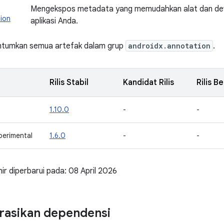
Mengekspos metadata yang memudahkan alat dan dev
ion
aplikasi Anda.
antumkan semua artefak dalam grup
androidx.annotation
.
Rilis Stabil
Kandidat Rilis
Rilis B
1.10.0
-
-
perimental
1.6.0
-
-
khir diperbarui pada: 08 April 2026
rasikan dependensi