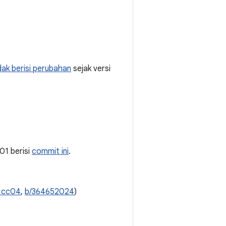
dak berisi perubahan
sejak versi
a01 berisi
commit ini
.
1cc04
,
b/364652024
)