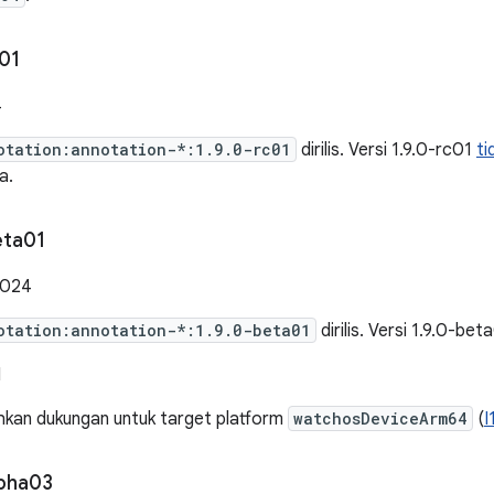
01
4
otation:annotation-*:1.9.0-rc01
dirilis. Versi 1.9.0-rc01
ti
a.
eta01
2024
otation:annotation-*:1.9.0-beta01
dirilis. Versi 1.9.0-bet
I
an dukungan untuk target platform
watchosDeviceArm64
(
I
pha03