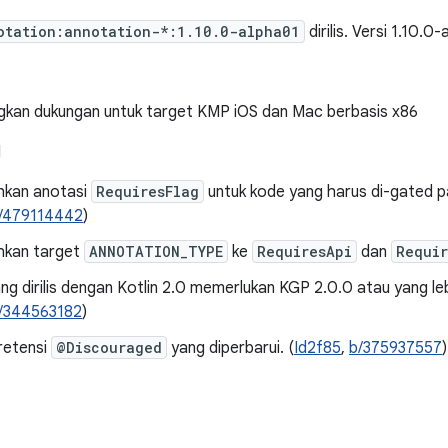
otation:annotation-*:1.10.0-alpha01
dirilis. Versi 1.10.0
gkan dukungan untuk target KMP iOS dan Mac berbasis x86
I
kan anotasi
RequiresFlag
untuk kode yang harus di-gated p
/479114442
)
kan target
ANNOTATION_TYPE
ke
RequiresApi
dan
Requir
ng dirilis dengan Kotlin 2.0 memerlukan KGP 2.0.0 atau yang le
/344563182
)
retensi
@Discouraged
yang diperbarui. (
Id2f85
,
b/375937557
)