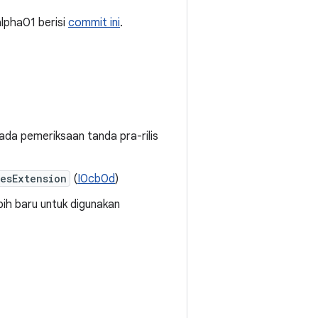
-alpha01 berisi
commit ini
.
ada pemeriksaan tanda pra-rilis
esExtension
(
I0cb0d
)
bih baru untuk digunakan