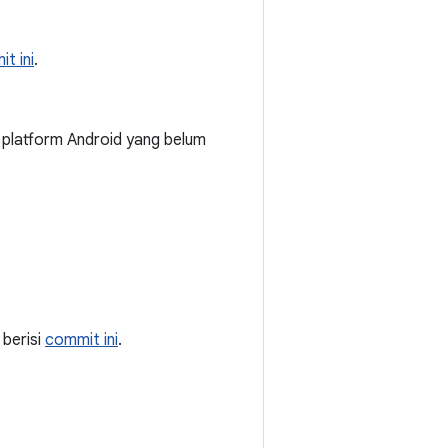
t ini
.
platform Android yang belum
 berisi
commit ini
.