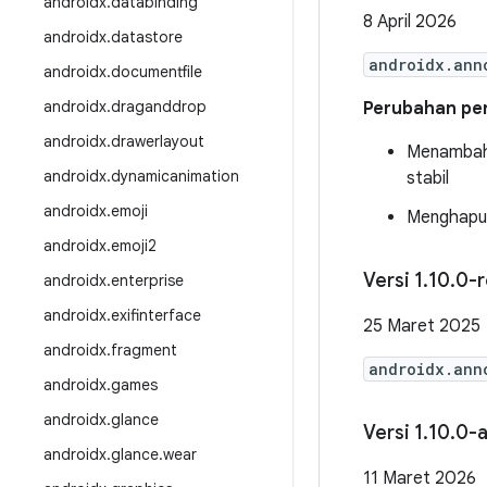
androidx
.
databinding
8 April 2026
androidx
.
datastore
androidx.ann
androidx
.
documentfile
androidx
.
draganddrop
Perubahan pent
androidx
.
drawerlayout
Menambah
androidx
.
dynamicanimation
stabil
androidx
.
emoji
Menghapus
androidx
.
emoji2
Versi 1
.
10
.
0-r
androidx
.
enterprise
androidx
.
exifinterface
25 Maret 2025
androidx
.
fragment
androidx.ann
androidx
.
games
androidx
.
glance
Versi 1
.
10
.
0-a
androidx
.
glance
.
wear
11 Maret 2026