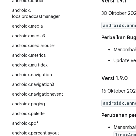
Versi 1
.
9
.
1
androidx
.
loader
androidx
.
30 Oktober 20
localbroadcastmanager
androidx.ann
androidx
.
media
androidx
.
media3
Perbaikan Bu
androidx
.
mediarouter
Menambahk
androidx
.
metrics
Update ver
androidx
.
multidex
androidx
.
navigation
Versi 1
.
9
.
0
androidx
.
navigation3
16 Oktober 20
androidx
.
navigationevent
androidx.ann
androidx
.
paging
androidx
.
palette
Perubahan pent
androidx
.
pdf
Menambahk
androidx
.
percentlayout
linuxAr