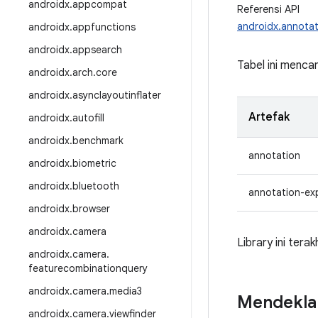
androidx
.
appcompat
Referensi API
androidx.annotat
androidx
.
appfunctions
androidx
.
appsearch
Tabel ini menc
androidx
.
arch
.
core
androidx
.
asynclayoutinflater
Artefak
androidx
.
autofill
androidx
.
benchmark
annotation
androidx
.
biometric
androidx
.
bluetooth
annotation-ex
androidx
.
browser
androidx
.
camera
Library ini tera
androidx
.
camera
.
featurecombinationquery
androidx
.
camera
.
media3
Mendekla
androidx
.
camera
.
viewfinder