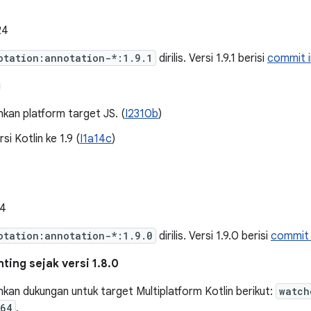
24
otation:annotation-*:1.9.1
dirilis. Versi 1.9.1 berisi
commit i
g
an platform target JS. (
I2310b
)
si Kotlin ke 1.9 (
I1a14c
)
24
otation:annotation-*:1.9.0
dirilis. Versi 1.9.0 berisi
commit 
ing sejak versi 1.8.0
an dukungan untuk target Multiplatform Kotlin berikut:
watch
m64
.