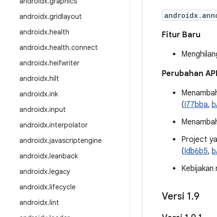
androidx
.
graphics
androidx.ann
androidx
.
gridlayout
androidx
.
health
Fitur Baru
androidx
.
health
.
connect
Menghilan
androidx
.
heifwriter
Perubahan AP
androidx
.
hilt
Menambah
androidx
.
ink
(
I77bba
,
b
androidx
.
input
Menambah
androidx
.
interpolator
Project ya
androidx
.
javascriptengine
(
Idb6b5
,
b
androidx
.
leanback
Kebijakan 
androidx
.
legacy
androidx
.
lifecycle
Versi 1
.
9
androidx
.
lint