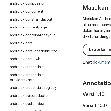
androidx
.
compose
.
ui
Masukan
androidx
.
concurrent
Masukan Anda m
androidx
.
constraintlayout
atau mempunyai 
androidx
.
contentpager
dalam library i
androidx
.
coordinatorlayout
diketahui denga
androidx
.
core
Laporkan 
androidx
.
core
.
locationbutton
androidx
.
core
.
uwb
Lihat
dokumenta
androidx
.
credentials
androidx
.
credentials
.
providerevents
Annotati
androidx
.
credentials
.
registry
Versi 1
.
10
androidx
.
cursoradapter
androidx
.
customview
Versi 1
.
10
.
0