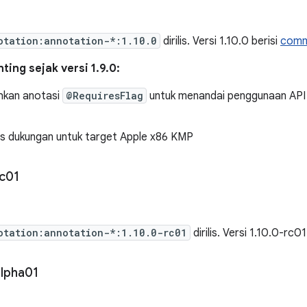
otation:annotation-*:1.10.0
dirilis. Versi 1.10.0 berisi
commi
ing sejak versi 1.9.0:
kan anotasi
@RequiresFlag
untuk menandai penggunaan API 
 dukungan untuk target Apple x86 KMP
c01
otation:annotation-*:1.10.0-rc01
dirilis. Versi 1.10.0-rc01
lpha01