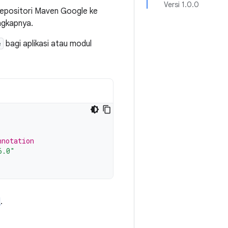
Versi 1.0.0
epositori Maven Google ke
ngkapnya.
e
bagi aplikasi atau modul
nnotation
6.0"
d
.