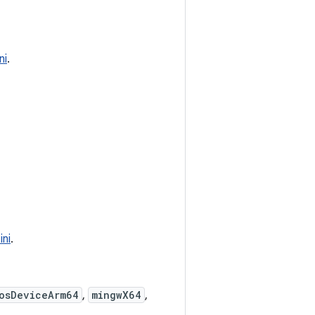
ni
.
ini
.
osDeviceArm64
,
mingwX64
,