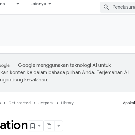
ana
Lainnya
Google menggunakan teknologi AI untuk
an konten ke dalam bahasa pilihan Anda. Terjemahan AI
ngandung kesalahan.
s
Get started
Jetpack
Library
Apakah
ation