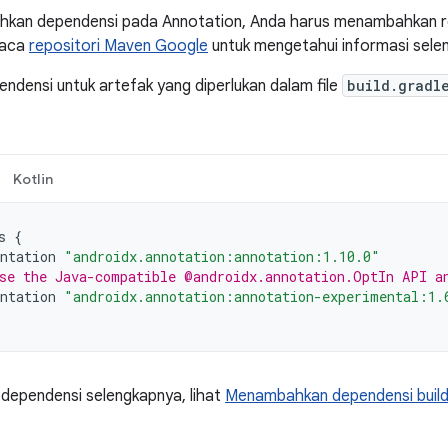
kan dependensi pada Annotation, Anda harus menambahkan r
Baca
repositori Maven Google
untuk mengetahui informasi sele
densi untuk artefak yang diperlukan dalam file
build.gradl
Kotlin
s
{
ntation
"androidx.annotation:annotation:1.10.0"
se the Java-compatible @androidx.annotation.OptIn API a
ntation
"androidx.annotation:annotation-experimental:1.
 dependensi selengkapnya, lihat
Menambahkan dependensi buil