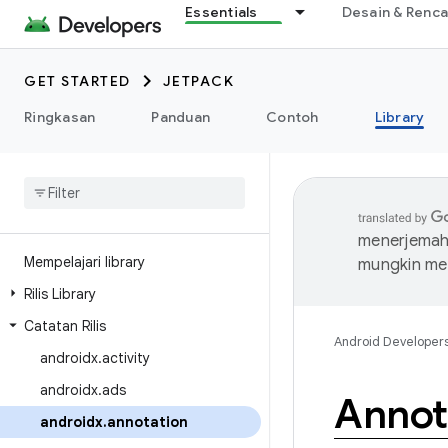
Essentials
Desain & Renc
GET STARTED
JETPACK
Ringkasan
Panduan
Contoh
Library
menerjemahk
Mempelajari library
mungkin me
Rilis Library
Catatan Rilis
Android Developer
androidx
.
activity
androidx
.
ads
Annot
androidx
.
annotation