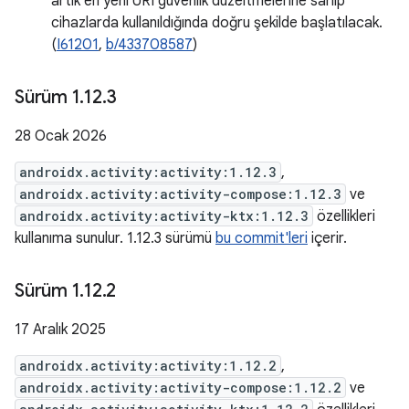
artık en yeni URI güvenlik düzeltmelerine sahip
cihazlarda kullanıldığında doğru şekilde başlatılacak.
(
I61201
,
b/433708587
)
Sürüm 1
.
12
.
3
28 Ocak 2026
androidx.activity:activity:1.12.3
,
androidx.activity:activity-compose:1.12.3
ve
androidx.activity:activity-ktx:1.12.3
özellikleri
kullanıma sunulur. 1.12.3 sürümü
bu commit'leri
içerir.
Sürüm 1
.
12
.
2
17 Aralık 2025
androidx.activity:activity:1.12.2
,
androidx.activity:activity-compose:1.12.2
ve