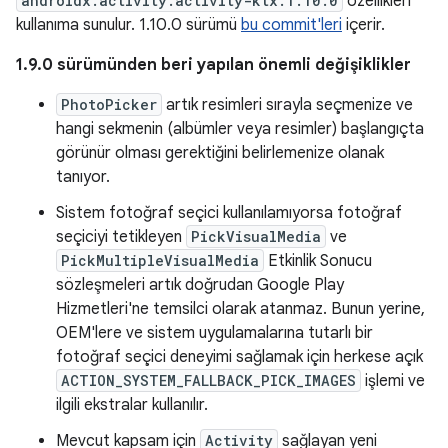
androidx.activity:activity-ktx:1.10.0
özellikleri
kullanıma sunulur. 1.10.0 sürümü
bu commit'leri
içerir.
1.9.0 sürümünden beri yapılan önemli değişiklikler
PhotoPicker
artık resimleri sırayla seçmenize ve
hangi sekmenin (albümler veya resimler) başlangıçta
görünür olması gerektiğini belirlemenize olanak
tanıyor.
Sistem fotoğraf seçici kullanılamıyorsa fotoğraf
seçiciyi tetikleyen
PickVisualMedia
ve
PickMultipleVisualMedia
Etkinlik Sonucu
sözleşmeleri artık doğrudan Google Play
Hizmetleri'ne temsilci olarak atanmaz. Bunun yerine,
OEM'lere ve sistem uygulamalarına tutarlı bir
fotoğraf seçici deneyimi sağlamak için herkese açık
ACTION_SYSTEM_FALLBACK_PICK_IMAGES
işlemi ve
ilgili ekstralar kullanılır.
Mevcut kapsam için
Activity
sağlayan yeni