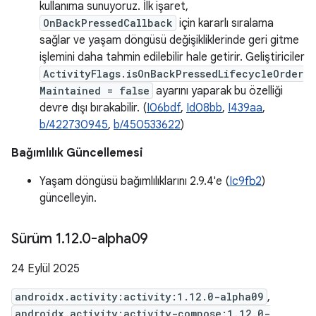
kullanıma sunuyoruz. İlk işaret,
OnBackPressedCallback
için kararlı sıralama
sağlar ve yaşam döngüsü değişikliklerinde geri gitme
işlemini daha tahmin edilebilir hale getirir. Geliştiriciler
ActivityFlags.isOnBackPressedLifecycleOrder
Maintained = false
ayarını yaparak bu özelliği
devre dışı bırakabilir. (
I06bdf
,
Id08bb
,
I439aa
,
b/422730945
,
b/450533622
)
Bağımlılık Güncellemesi
Yaşam döngüsü bağımlılıklarını 2.9.4'e (
Ic9fb2
)
güncelleyin.
Sürüm 1
.
12
.
0-alpha09
24 Eylül 2025
androidx.activity:activity:1.12.0-alpha09
,
androidx.activity:activity-compose:1.12.0-