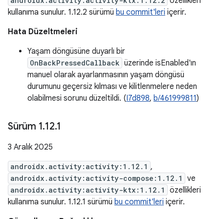
androidx.activity:activity-ktx:1.12.2
özellikleri
kullanıma sunulur. 1.12.2 sürümü
bu commit'leri
içerir.
Hata Düzeltmeleri
Yaşam döngüsüne duyarlı bir
OnBackPressedCallback
üzerinde isEnabled'ın
manuel olarak ayarlanmasının yaşam döngüsü
durumunu geçersiz kılması ve kilitlenmelere neden
olabilmesi sorunu düzeltildi. (
I7d898
,
b/461999811
)
Sürüm 1
.
12
.
1
3 Aralık 2025
androidx.activity:activity:1.12.1
,
androidx.activity:activity-compose:1.12.1
ve
androidx.activity:activity-ktx:1.12.1
özellikleri
kullanıma sunulur. 1.12.1 sürümü
bu commit'leri
içerir.