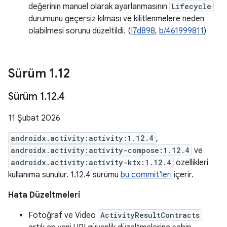
değerinin manuel olarak ayarlanmasının
Lifecycle
durumunu geçersiz kılması ve kilitlenmelere neden
olabilmesi sorunu düzeltildi. (
I7d898
,
b/461999811
)
Sürüm 1
.
12
Sürüm 1
.
12
.
4
11 Şubat 2026
androidx.activity:activity:1.12.4
,
androidx.activity:activity-compose:1.12.4
ve
androidx.activity:activity-ktx:1.12.4
özellikleri
kullanıma sunulur. 1.12.4 sürümü
bu commit'leri
içerir.
Hata Düzeltmeleri
Fotoğraf ve Video
ActivityResultContracts