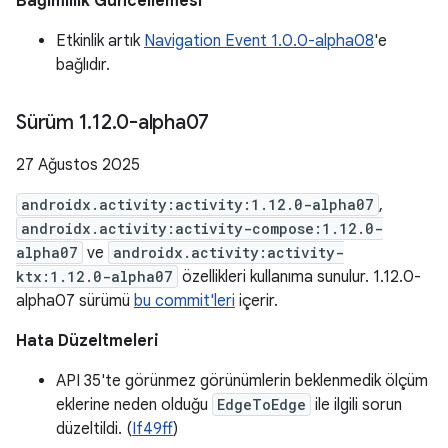
Bağımlılık Güncellemesi
Etkinlik artık
Navigation Event 1.0.0-alpha08
'e
bağlıdır.
Sürüm 1
.
12
.
0-alpha07
27 Ağustos 2025
androidx.activity:activity:1.12.0-alpha07
,
androidx.activity:activity-compose:1.12.0-
alpha07
ve
androidx.activity:activity-
ktx:1.12.0-alpha07
özellikleri kullanıma sunulur. 1.12.0-
alpha07 sürümü
bu commit'leri
içerir.
Hata Düzeltmeleri
API 35'te görünmez görünümlerin beklenmedik ölçüm
eklerine neden olduğu
EdgeToEdge
ile ilgili sorun
düzeltildi. (
If49ff
)