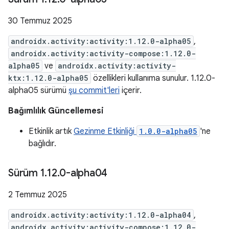
30 Temmuz 2025
androidx.activity:activity:1.12.0-alpha05
,
androidx.activity:activity-compose:1.12.0-
alpha05
ve
androidx.activity:activity-
ktx:1.12.0-alpha05
özellikleri kullanıma sunulur. 1.12.0-
alpha05 sürümü
şu commit'leri
içerir.
Bağımlılık Güncellemesi
Etkinlik artık
Gezinme Etkinliği
1.0.0-alpha05
'ne
bağlıdır.
Sürüm 1
.
12
.
0-alpha04
2 Temmuz 2025
androidx.activity:activity:1.12.0-alpha04
,
androidx.activity:activity-compose:1.12.0-