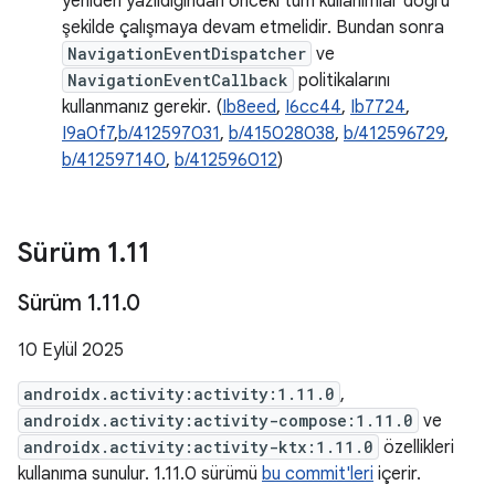
yeniden yazıldığından önceki tüm kullanımlar doğru
şekilde çalışmaya devam etmelidir. Bundan sonra
NavigationEventDispatcher
ve
NavigationEventCallback
politikalarını
kullanmanız gerekir. (
Ib8eed
,
I6cc44
,
Ib7724
,
I9a0f7
,
b/412597031
,
b/415028038
,
b/412596729
,
b/412597140
,
b/412596012
)
Sürüm 1
.
11
Sürüm 1
.
11
.
0
10 Eylül 2025
androidx.activity:activity:1.11.0
,
androidx.activity:activity-compose:1.11.0
ve
androidx.activity:activity-ktx:1.11.0
özellikleri
kullanıma sunulur. 1.11.0 sürümü
bu commit'leri
içerir.