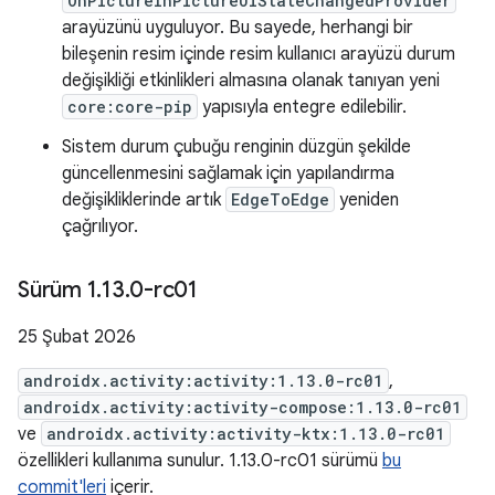
OnPictureInPictureUiStateChangedProvider
arayüzünü uyguluyor. Bu sayede, herhangi bir
bileşenin resim içinde resim kullanıcı arayüzü durum
değişikliği etkinlikleri almasına olanak tanıyan yeni
core:core-pip
yapısıyla entegre edilebilir.
Sistem durum çubuğu renginin düzgün şekilde
güncellenmesini sağlamak için yapılandırma
değişikliklerinde artık
EdgeToEdge
yeniden
çağrılıyor.
Sürüm 1
.
13
.
0-rc01
25 Şubat 2026
androidx.activity:activity:1.13.0-rc01
,
androidx.activity:activity-compose:1.13.0-rc01
ve
androidx.activity:activity-ktx:1.13.0-rc01
özellikleri kullanıma sunulur. 1.13.0-rc01 sürümü
bu
commit'leri
içerir.