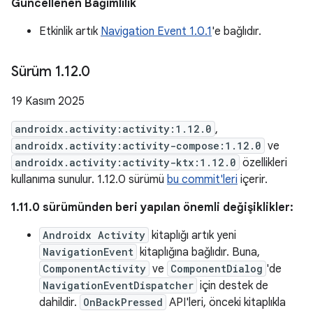
Güncellenen Bağımlılık
Etkinlik artık
Navigation Event 1.0.1
'e bağlıdır.
Sürüm 1
.
12
.
0
19 Kasım 2025
androidx.activity:activity:1.12.0
,
androidx.activity:activity-compose:1.12.0
ve
androidx.activity:activity-ktx:1.12.0
özellikleri
kullanıma sunulur. 1.12.0 sürümü
bu commit'leri
içerir.
1.11.0 sürümünden beri yapılan önemli değişiklikler:
Androidx Activity
kitaplığı artık yeni
NavigationEvent
kitaplığına bağlıdır. Buna,
ComponentActivity
ve
ComponentDialog
'de
NavigationEventDispatcher
için destek de
dahildir.
OnBackPressed
API'leri, önceki kitaplıkla