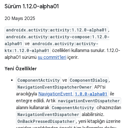
Sürüm 1
.
12
.
0-alpha01
20 Mayıs 2025
androidx.activity:activity:1.12.0-alpha01
,
androidx.activity:activity-compose:1.12.0-
alpha01
ve
androidx.activity:activity-
ktx:1.12.0-alpha01
özellikleri kullanıma sunulur. 1.12.0-
alpha01 sürümü
şu commit'leri
içerir.
Yeni Özellikler
ComponentActivity
ve
ComponentDialog
,
NavigationEventDispatcherOwner
API'si
aracılığıyla
NavigationEvent
1.0.0-alpha01
ile
entegre edildi. Artık
navigationEventDispatcher
alanını kullanarak
ComponentActivity
cihazınızdan
NavigationEventDispatcher
alabilirsiniz.
OnBackPressedDispatcher
, yeni kitaplığın üzerine