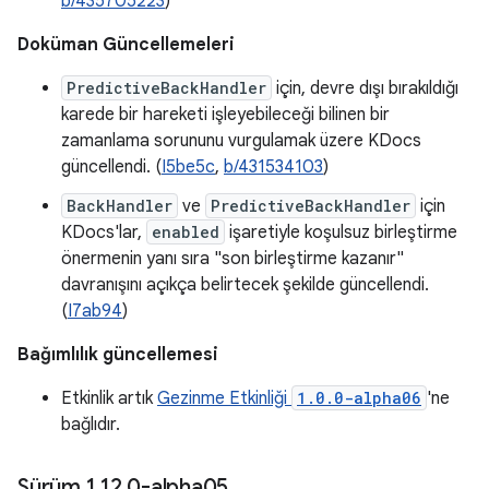
b/435705223
)
Doküman Güncellemeleri
PredictiveBackHandler
için, devre dışı bırakıldığı
karede bir hareketi işleyebileceği bilinen bir
zamanlama sorununu vurgulamak üzere KDocs
güncellendi. (
I5be5c
,
b/431534103
)
BackHandler
ve
PredictiveBackHandler
için
KDocs'lar,
enabled
işaretiyle koşulsuz birleştirme
önermenin yanı sıra "son birleştirme kazanır"
davranışını açıkça belirtecek şekilde güncellendi.
(
I7ab94
)
Bağımlılık güncellemesi
Etkinlik artık
Gezinme Etkinliği
1.0.0-alpha06
'ne
bağlıdır.
Sürüm 1
.
12
.
0-alpha05