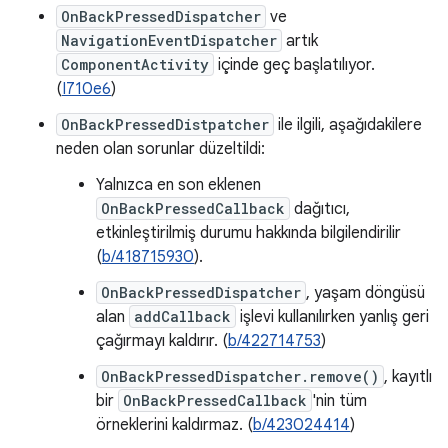
OnBackPressedDispatcher
ve
NavigationEventDispatcher
artık
ComponentActivity
içinde geç başlatılıyor.
(
I710e6
)
OnBackPressedDistpatcher
ile ilgili, aşağıdakilere
neden olan sorunlar düzeltildi:
Yalnızca en son eklenen
OnBackPressedCallback
dağıtıcı,
etkinleştirilmiş durumu hakkında bilgilendirilir
(
b/418715930
).
OnBackPressedDispatcher
, yaşam döngüsü
alan
addCallback
işlevi kullanılırken yanlış geri
çağırmayı kaldırır. (
b/422714753
)
OnBackPressedDispatcher.remove()
, kayıtlı
bir
OnBackPressedCallback
'nin tüm
örneklerini kaldırmaz. (
b/423024414
)