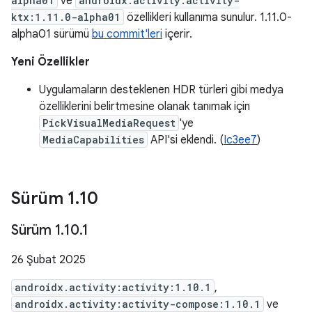
alpha01
ve
androidx.activity:activity-
ktx:1.11.0-alpha01
özellikleri kullanıma sunulur. 1.11.0-
alpha01 sürümü
bu commit'leri
içerir.
Yeni Özellikler
Uygulamaların desteklenen HDR türleri gibi medya
özelliklerini belirtmesine olanak tanımak için
PickVisualMediaRequest
'ye
MediaCapabilities
API'si eklendi. (
Ic3ee7
)
Sürüm 1
.
10
Sürüm 1
.
10
.
1
26 Şubat 2025
androidx.activity:activity:1.10.1
,
androidx.activity:activity-compose:1.10.1
ve