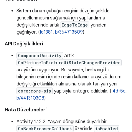
Sistem durum çubuğu renginin düzgün şekilde
güncellenmesini sağlamak için yapılandırma
değişikliklerinde artık
EdgeToEdge
yeniden
çağrılıyor. (
Id1381
,
b/364713509
)
API Değişiklikleri
ComponentActivity
artık
OnPictureInPictureUiStateChangedProvider
arayüzünü uyguluyor. Bu sayede, herhangi bir
bileşenin resim içinde resim kullanıcı arayüzü durum
değişikliği etkinlikleri almasına olanak tanıyan yeni
core:core-pip
yapısıyla entegre edilebilir. (
I4df5c
,
b/441310308
)
Hata Düzeltmeleri
Activity 1.12.2: Yaşam döngüsüne duyarlı bir
OnBackPressedCallback
üzerinde
isEnabled