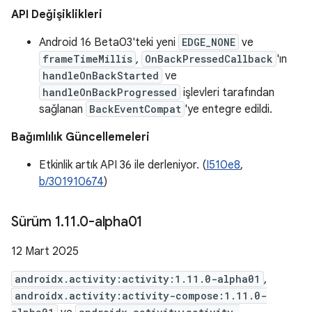
API Değişiklikleri
Android 16 Beta03'teki yeni
EDGE_NONE
ve
frameTimeMillis
,
OnBackPressedCallback
'ın
handleOnBackStarted
ve
handleOnBackProgressed
işlevleri tarafından
sağlanan
BackEventCompat
'ye entegre edildi.
Bağımlılık Güncellemeleri
Etkinlik artık API 36 ile derleniyor. (
I510e8
,
b/301910674
)
Sürüm 1
.
11
.
0-alpha01
12 Mart 2025
androidx.activity:activity:1.11.0-alpha01
,
androidx.activity:activity-compose:1.11.0-