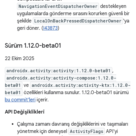
NavigationEventDispatcherOwner
destekleyen
uygulamalarda gönderme sırasını korurken güvenli bir
şekilde
LocalOnBackPressedDispatcherOwner
'ya
geri döner. (
I43873
)
Sürüm 1
.
12
.
0-beta01
22 Ekim 2025
androidx.activity:activity:1.12.0-beta01
,
androidx.activity:activity-compose:1.12.0-
beta01
ve
androidx.activity:activity-ktx:1.12.0-
beta01
özellikleri kullanıma sunulur. 1.12.0-beta01 sürümü
bu commit'leri
içerir.
API Değişiklikleri
Çalışma zamanı davranış değişikliklerini ve taşımaları
yönetmek için deneysel
ActivityFlags
API'yi