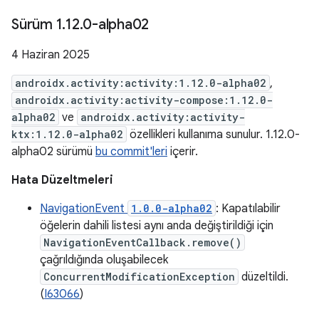
Sürüm 1
.
12
.
0-alpha02
4 Haziran 2025
androidx.activity:activity:1.12.0-alpha02
,
androidx.activity:activity-compose:1.12.0-
alpha02
ve
androidx.activity:activity-
ktx:1.12.0-alpha02
özellikleri kullanıma sunulur. 1.12.0-
alpha02 sürümü
bu commit'leri
içerir.
Hata Düzeltmeleri
NavigationEvent
1.0.0-alpha02
: Kapatılabilir
öğelerin dahili listesi aynı anda değiştirildiği için
NavigationEventCallback.remove()
çağrıldığında oluşabilecek
ConcurrentModificationException
düzeltildi.
(
I63066
)