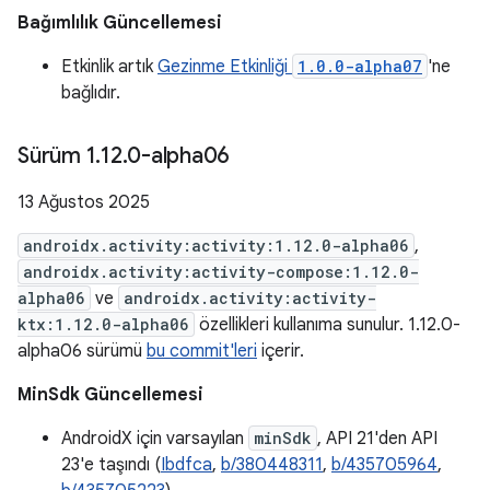
Bağımlılık Güncellemesi
Etkinlik artık
Gezinme Etkinliği
1.0.0-alpha07
'ne
bağlıdır.
Sürüm 1
.
12
.
0-alpha06
13 Ağustos 2025
androidx.activity:activity:1.12.0-alpha06
,
androidx.activity:activity-compose:1.12.0-
alpha06
ve
androidx.activity:activity-
ktx:1.12.0-alpha06
özellikleri kullanıma sunulur. 1.12.0-
alpha06 sürümü
bu commit'leri
içerir.
MinSdk Güncellemesi
AndroidX için varsayılan
minSdk
, API 21'den API
23'e taşındı (
Ibdfca
,
b/380448311
,
b/435705964
,