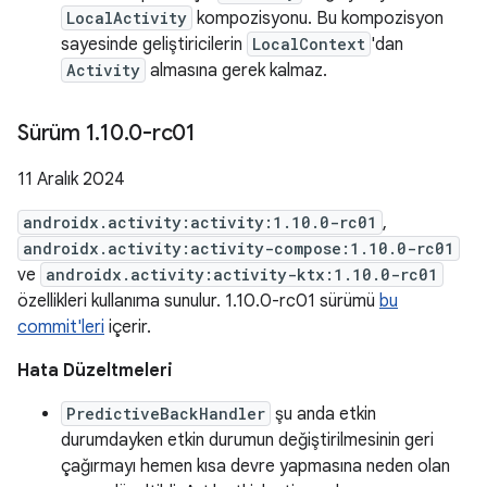
LocalActivity
kompozisyonu. Bu kompozisyon
sayesinde geliştiricilerin
LocalContext
'dan
Activity
almasına gerek kalmaz.
Sürüm 1
.
10
.
0-rc01
11 Aralık 2024
androidx.activity:activity:1.10.0-rc01
,
androidx.activity:activity-compose:1.10.0-rc01
ve
androidx.activity:activity-ktx:1.10.0-rc01
özellikleri kullanıma sunulur. 1.10.0-rc01 sürümü
bu
commit'leri
içerir.
Hata Düzeltmeleri
PredictiveBackHandler
şu anda etkin
durumdayken etkin durumun değiştirilmesinin geri
çağırmayı hemen kısa devre yapmasına neden olan