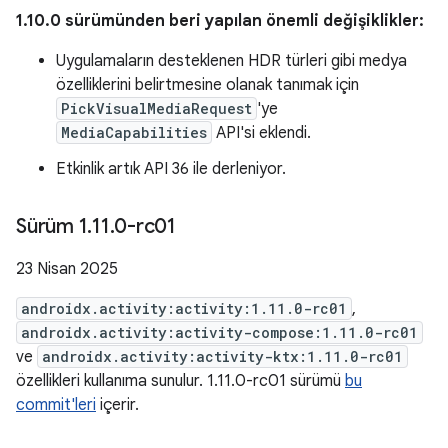
1.10.0 sürümünden beri yapılan önemli değişiklikler:
Uygulamaların desteklenen HDR türleri gibi medya
özelliklerini belirtmesine olanak tanımak için
PickVisualMediaRequest
'ye
MediaCapabilities
API'si eklendi.
Etkinlik artık API 36 ile derleniyor.
Sürüm 1
.
11
.
0-rc01
23 Nisan 2025
androidx.activity:activity:1.11.0-rc01
,
androidx.activity:activity-compose:1.11.0-rc01
ve
androidx.activity:activity-ktx:1.11.0-rc01
özellikleri kullanıma sunulur. 1.11.0-rc01 sürümü
bu
commit'leri
içerir.