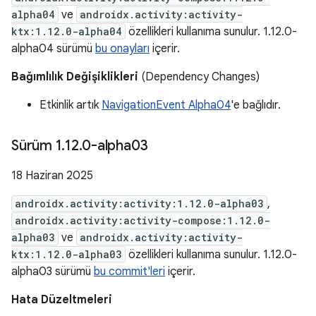
alpha04
ve
androidx.activity:activity-
ktx:1.12.0-alpha04
özellikleri kullanıma sunulur. 1.12.0-
alpha04 sürümü
bu onayları
içerir.
Bağımlılık Değişiklikleri
(Dependency Changes)
Etkinlik artık
NavigationEvent Alpha04
'e bağlıdır.
Sürüm 1
.
12
.
0-alpha03
18 Haziran 2025
androidx.activity:activity:1.12.0-alpha03
,
androidx.activity:activity-compose:1.12.0-
alpha03
ve
androidx.activity:activity-
ktx:1.12.0-alpha03
özellikleri kullanıma sunulur. 1.12.0-
alpha03 sürümü
bu commit'leri
içerir.
Hata Düzeltmeleri