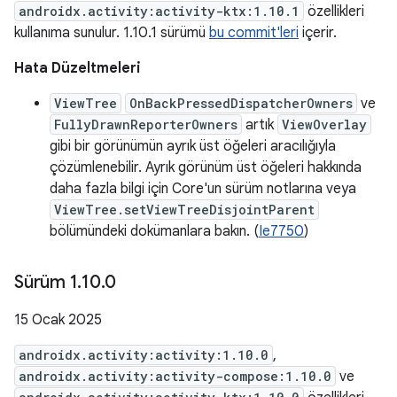
androidx.activity:activity-ktx:1.10.1
özellikleri
kullanıma sunulur. 1.10.1 sürümü
bu commit'leri
içerir.
Hata Düzeltmeleri
ViewTree
OnBackPressedDispatcherOwners
ve
FullyDrawnReporterOwners
artık
ViewOverlay
gibi bir görünümün ayrık üst öğeleri aracılığıyla
çözümlenebilir. Ayrık görünüm üst öğeleri hakkında
daha fazla bilgi için Core'un sürüm notlarına veya
ViewTree.setViewTreeDisjointParent
bölümündeki dokümanlara bakın. (
Ie7750
)
Sürüm 1
.
10
.
0
15 Ocak 2025
androidx.activity:activity:1.10.0
,
androidx.activity:activity-compose:1.10.0
ve