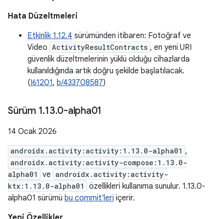
Hata Düzeltmeleri
Etkinlik 1.12.4
sürümünden itibaren: Fotoğraf ve
Video
ActivityResultContracts
, en yeni URI
güvenlik düzeltmelerinin yüklü olduğu cihazlarda
kullanıldığında artık doğru şekilde başlatılacak.
(
I61201
,
b/433708587
)
Sürüm 1
.
13
.
0-alpha01
14 Ocak 2026
androidx.activity:activity:1.13.0-alpha01
,
androidx.activity:activity-compose:1.13.0-
alpha01
ve
androidx.activity:activity-
ktx:1.13.0-alpha01
özellikleri kullanıma sunulur. 1.13.0-
alpha01 sürümü
bu commit'leri
içerir.
Yeni Özellikler