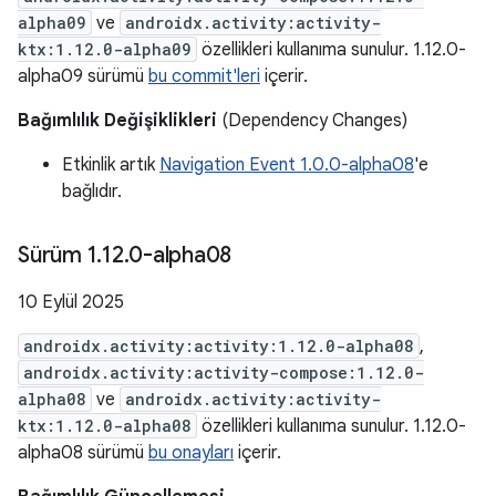
alpha09
ve
androidx.activity:activity-
ktx:1.12.0-alpha09
özellikleri kullanıma sunulur. 1.12.0-
alpha09 sürümü
bu commit'leri
içerir.
Bağımlılık Değişiklikleri
(Dependency Changes)
Etkinlik artık
Navigation Event 1.0.0-alpha08
'e
bağlıdır.
Sürüm 1
.
12
.
0-alpha08
10 Eylül 2025
androidx.activity:activity:1.12.0-alpha08
,
androidx.activity:activity-compose:1.12.0-
alpha08
ve
androidx.activity:activity-
ktx:1.12.0-alpha08
özellikleri kullanıma sunulur. 1.12.0-
alpha08 sürümü
bu onayları
içerir.