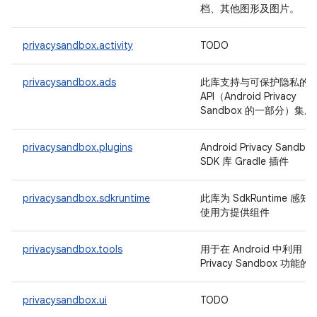
档、其他图形及图片。
privacysandbox.activity
TODO
privacysandbox.ads
此库支持与可保护隐私的
API（Android Privacy
Sandbox 的一部分）集成
privacysandbox.plugins
Android Privacy Sandbox
SDK 库 Gradle 插件
privacysandbox.sdkruntime
此库为 SdkRuntime 感知
使用方提供组件
privacysandbox.tools
用于在 Android 中利用
Privacy Sandbox 功能的
privacysandbox.ui
TODO