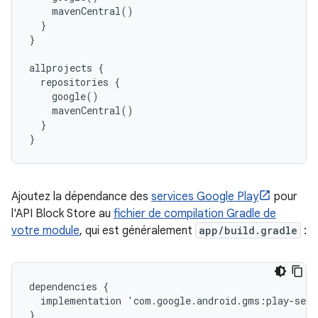
    mavenCentral()

  }

}

allprojects {

  repositories {

    google()

    mavenCentral()

  }

Ajoutez la dépendance des
services Google Play
pour
l'API Block Store au
fichier de compilation Gradle de
votre module
, qui est généralement
app/build.gradle
:
dependencies
{
implementation
'
com
.
google
.
android
.
gms
:
play
-
serv
}