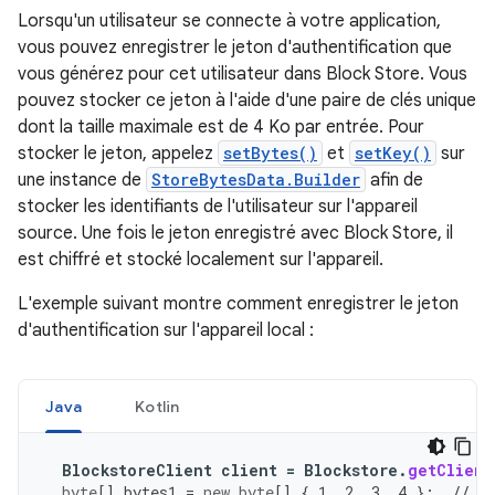
Lorsqu'un utilisateur se connecte à votre application,
vous pouvez enregistrer le jeton d'authentification que
vous générez pour cet utilisateur dans Block Store. Vous
pouvez stocker ce jeton à l'aide d'une paire de clés unique
dont la taille maximale est de 4 Ko par entrée. Pour
stocker le jeton, appelez
setBytes()
et
setKey()
sur
une instance de
StoreBytesData.Builder
afin de
stocker les identifiants de l'utilisateur sur l'appareil
source. Une fois le jeton enregistré avec Block Store, il
est chiffré et stocké localement sur l'appareil.
L'exemple suivant montre comment enregistrer le jeton
d'authentification sur l'appareil local :
Java
Kotlin
BlockstoreClient
client
=
Blockstore
.
getClient
byte
[]
bytes1
=
new
byte
[]
{
1
,
2
,
3
,
4
};
// S