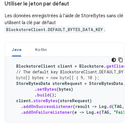
Utiliser le jeton par défaut
Les données enregistrées à l'aide de StoreBytes sans clé
utilisent la clé par défaut
BlockstoreClient.DEFAULT_BYTES_DATA_KEY
.
Java
Kotlin
BlockstoreClient
client
=
Blockstore
.
getClient
// The default key BlockstoreClient.DEFAULT_BYTE
byte
[]
bytes
=
new
byte
[]
{
9
,
10
};
StoreBytesData
storeRequest
=
StoreBytesData
.
B
.
setBytes
(
bytes
)
.
build
();
client
.
storeBytes
(
storeRequest
)
.
addOnSuccessListener
(
result
->
Log
.
d
(
TAG
,
"
.
addOnFailureListener
(
e
->
Log
.
e
(
TAG
,
"Faile