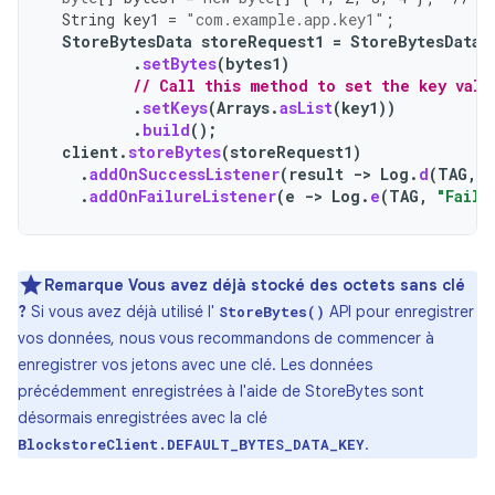
String
key1
=
"com.example.app.key1"
;
StoreBytesData
storeRequest1
=
StoreBytesData
.
.
setBytes
(
bytes1
)
// Call this method to set the key valu
.
setKeys
(
Arrays
.
asList
(
key1
))
.
build
();
client
.
storeBytes
(
storeRequest1
)
.
addOnSuccessListener
(
result
->
Log
.
d
(
TAG
,
"
.
addOnFailureListener
(
e
->
Log
.
e
(
TAG
,
"Faile
Remarque
Vous avez déjà stocké des octets sans clé
?
Si vous avez déjà utilisé l'
API pour enregistrer
StoreBytes()
vos données, nous vous recommandons de commencer à
enregistrer vos jetons avec une clé. Les données
précédemment enregistrées à l'aide de StoreBytes sont
désormais enregistrées avec la clé
.
BlockstoreClient.DEFAULT_BYTES_DATA_KEY