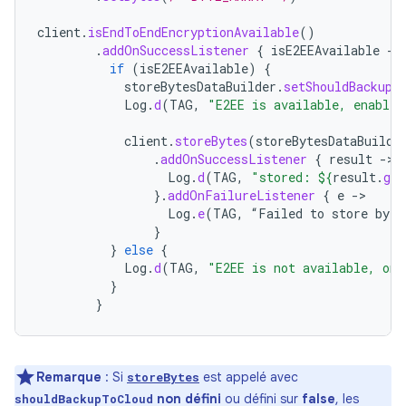
client
.
isEndToEndEncryptionAvailable
()
.
addOnSuccessListener
{
isE2EEAvailable
-
if
(
isE2EEAvailable
)
{
storeBytesDataBuilder
.
setShouldBackupT
Log
.
d
(
TAG
,
"E2EE is available, enable 
client
.
storeBytes
(
storeBytesDataBuilde
.
addOnSuccessListener
{
result
-
Log
.
d
(
TAG
,
"stored: 
${
result
.
get
}.
addOnFailureListener
{
e
-
Log
.
e
(
TAG
,
“
Failed
to
store
byte
}
}
else
{
Log
.
d
(
TAG
,
"E2EE is not available, onl
}
}
Remarque
: Si
est appelé avec
storeBytes
non défini
ou défini sur
false
, les
shouldBackupToCloud