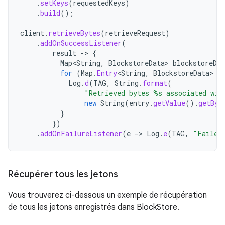
.
setKeys
(
requestedKeys
)
.
build
();
client
.
retrieveBytes
(
retrieveRequest
)
.
addOnSuccessListener
(
result
->
{
Map
<
String
,
BlockstoreData
>
blockstoreDat
for
(
Map
.
Entry
<
String
,
BlockstoreData
>
e
Log
.
d
(
TAG
,
String
.
format
(
"Retrieved bytes %s associated wit
new
String
(
entry
.
getValue
().
getByt
}
})
.
addOnFailureListener
(
e
->
Log
.
e
(
TAG
,
"Failed
Récupérer tous les jetons
Vous trouverez ci-dessous un exemple de récupération
de tous les jetons enregistrés dans BlockStore.