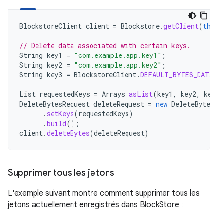
BlockstoreClient
client
=
Blockstore
.
getClient
(
thi
// Delete data associated with certain keys.
String
key1
=
"com.example.app.key1"
;
String
key2
=
"com.example.app.key2"
;
String
key3
=
BlockstoreClient
.
DEFAULT_BYTES_DATA_
List
requestedKeys
=
Arrays
.
asList
(
key1
,
key2
,
key
DeleteBytesRequest
deleteRequest
=
new
DeleteBytesR
.
setKeys
(
requestedKeys
)
.
build
();
client
.
deleteBytes
(
deleteRequest
)
Supprimer tous les jetons
L'exemple suivant montre comment supprimer tous les
jetons actuellement enregistrés dans BlockStore :