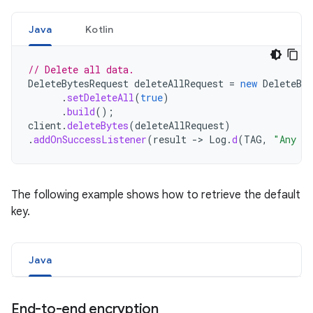
Java
Kotlin
// Delete all data.
DeleteBytesRequest
deleteAllRequest
=
new
DeleteByt
.
setDeleteAll
(
true
)
.
build
();
client
.
deleteBytes
(
deleteAllRequest
)
.
addOnSuccessListener
(
result
->
Log
.
d
(
TAG
,
"Any da
The following example shows how to retrieve the default
key.
Java
End-to-end encryption