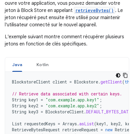
ouvre votre application, vous pouvez demander votre
jeton à Block Store en appelant
retrieveBytes()
. Le
jeton récupéré peut ensuite être utilisé pour maintenir
l'utilisateur connecté sur le nouvel appareil.
L'exemple suivant montre comment récupérer plusieurs
jetons en fonction de clés spécifiques.
Java
Kotlin
BlockstoreClient
client
=
Blockstore
.
getClient
(
thi
// Retrieve data associated with certain keys.
String
key1
=
"com.example.app.key1"
;
String
key2
=
"com.example.app.key2"
;
String
key3
=
BlockstoreClient
.
DEFAULT_BYTES_DATA_
List
requestedKeys
=
Arrays
.
asList
(
key1
,
key2
,
key
RetrieveBytesRequest
retrieveRequest
=
new
Retrieve