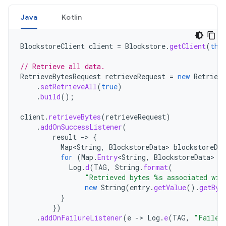
Java
Kotlin
BlockstoreClient
client
=
Blockstore
.
getClient
(
thi
// Retrieve all data.
RetrieveBytesRequest
retrieveRequest
=
new
Retrieve
.
setRetrieveAll
(
true
)
.
build
();
client
.
retrieveBytes
(
retrieveRequest
)
.
addOnSuccessListener
(
result
->
{
Map
<
String
,
BlockstoreData
>
blockstoreDat
for
(
Map
.
Entry
<
String
,
BlockstoreData
>
e
Log
.
d
(
TAG
,
String
.
format
(
"Retrieved bytes %s associated wit
new
String
(
entry
.
getValue
().
getByt
}
})
.
addOnFailureListener
(
e
->
Log
.
e
(
TAG
,
"Failed