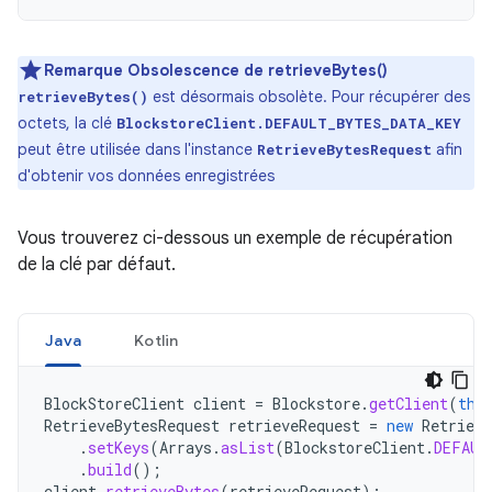
Remarque
Obsolescence de retrieveBytes()
est désormais obsolète. Pour récupérer des
retrieveBytes()
octets, la clé
BlockstoreClient.DEFAULT_BYTES_DATA_KEY
peut être utilisée dans l'instance
afin
RetrieveBytesRequest
d'obtenir vos données enregistrées
Vous trouverez ci-dessous un exemple de récupération
de la clé par défaut.
Java
Kotlin
BlockStoreClient
client
=
Blockstore
.
getClient
(
thi
RetrieveBytesRequest
retrieveRequest
=
new
Retrieve
.
setKeys
(
Arrays
.
asList
(
BlockstoreClient
.
DEFAUL
.
build
();
client
.
retrieveBytes
(
retrieveRequest
);