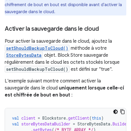
chiffrement de bout en bout est disponible avant d'activer la
sauvegarde dans le cloud.
Activer la sauvegarde dans le cloud
Pour activer la sauvegarde dans le cloud, ajoutez la
setShouldBackupToCloud()
méthode à votre
StoreBytesData
objet. Block Store sauvegarde
régulièrement dans le cloud les octets stockés lorsque
setShouldBackupToCloud()
est défini sur "true".
L'exemple suivant montre comment activer la
sauvegarde dans le cloud
uniquement lorsque celle-ci
est chiffrée de bout en bout
:
val
client
=
Blockstore
.
getClient
(
this
)
val
storeBytesDataBuilder
=
StoreBytesData
.
Builder
.
setBytes
(
/* BYTE_ARRAY */
)