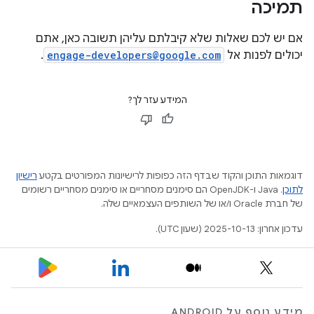
תמיכה
אם יש לכם שאלות שלא קיבלתם עליהן תשובה כאן, אתם
יכולים לפנות אל
engage-developers@google.com
.
המידע עזר לך?
דוגמאות התוכן והקוד שבדף הזה כפופות לרישיונות המפורטים בקטע
רישיון
לתוכן
.‏ Java ו-OpenJDK הם סימנים מסחריים או סימנים מסחריים רשומים
של חברת Oracle ו/או של השותפים העצמאיים שלה.
עדכון אחרון: 2025-10-13 (שעון UTC).
מידע נוסף על ANDROID