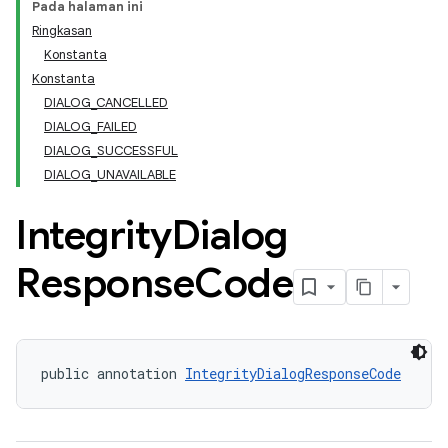
Pada halaman ini
Ringkasan
Konstanta
Konstanta
DIALOG_CANCELLED
DIALOG_FAILED
DIALOG_SUCCESSFUL
DIALOG_UNAVAILABLE
Integrity
Dialog
y.model
Response
Code
public annotation 
IntegrityDialogResponseCode