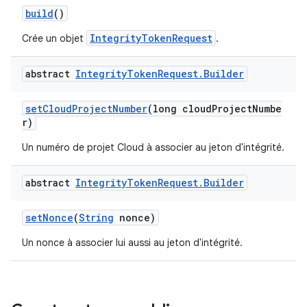
build
()
IntegrityTokenRequest
Crée un objet
.
abstract
Integrity
Token
Request
.
Builder
setCloudProjectNumber
(long cloudProjectNumbe
r)
Un numéro de projet Cloud à associer au jeton d'intégrité.
abstract
Integrity
Token
Request
.
Builder
setNonce
(
String
nonce)
Un nonce à associer lui aussi au jeton d'intégrité.