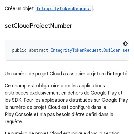
Crée un objet
IntegrityTokenRequest
.
set
Cloud
Project
Number
public abstract 
IntegrityTokenRequest.Builder
setC
Un numéro de projet Cloud à associer au jeton d'intégrité.
Ce champ est obligatoire pour les applications
distribuées exclusivement en dehors de Google Play et
les SDK. Pour les applications distribuées sur Google Play,
le numéro de projet Cloud est configuré dans la
Play Console et n'a pas besoin d'être défini dans la
requête.
Le numéro de projet Cloud est indiqué dans la section