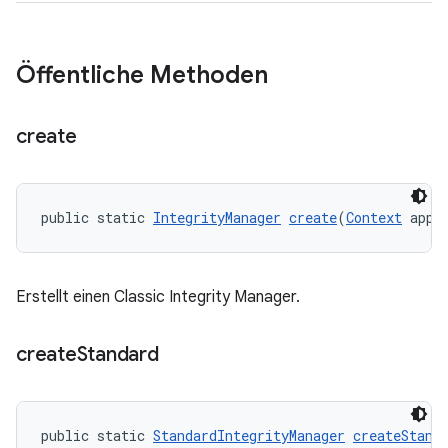
Öffentliche Methoden
create
public static 
IntegrityManager
create
(
Context
 appl
Erstellt einen Classic Integrity Manager.
create
Standard
public static 
StandardIntegrityManager
createStand