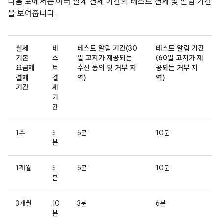
다음 표에서는 여러 실제 결제 기간의 테스트 결제 및 알림 기간
을 보여줍니다.
실제
테
테스트 알림 기간(30
테스트 알림 기간
기본
스
일 고지가 제공되는
(60일 고지가 제
요금제
트
수신 동의 및 거부 지
공되는 거부 지
결제
결
역)
역)
기간
제
기
간
1주
5
5분
10분
분
1개월
5
5분
10분
분
3개월
10
3분
6분
분