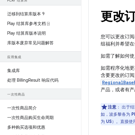
PLAY 结算库
更改
迁移到结算库版本 9
Play 结算库参考文档 ⍈
Play 结算库版本说明
您可以更改订阅
库版本废弃常见问题解答
组福利并希望在
如需了解如何使用
应用集成
如需程序化地更
集成库
含要更改的订
处理 Billing
Result 响应代码
RegionalBase
产品，或者有产品
一次性商品
注意
：
出于结
一次性商品简介
如，波多黎各为
P
一次性商品购买生命周期
为
US
）。直接使
多种购买选项和优惠